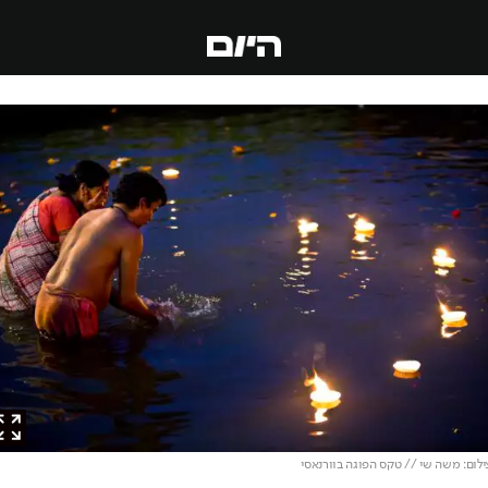
ם: משה שי // טקס הפוגה בוורנאסי