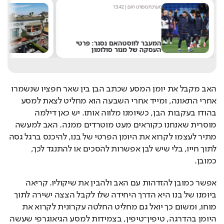
כת ספורט היום
|
13:42
מערכת היום
|
16:02
עבר לווסטהאם נסגר: פרטי
"אני תקוע": אדם עבר לג
סקה של מנור סולומון
שלט חוצות - ולא תאמינ
האב מקבל את יומן המסע שכתב הבן בין שאר חפציו שנשמרו 
אחרי התאונה, ומייד אחרי השבעה הוא מחליט לצאת למסע 
בהודו בעקבות הבן, כשיומנו מלווה אותו. יש כאן דילמה 
מוסרית שאנחנו כקוראים מעט מוטרדים ממנה. האב למעשה 
מתיר לעצמו לקרוא את היומן הפרטי של בנו, להיכנס ברגל גסה 
לתוך חייו, בלי שיש לבן אפשרות להסכים או להתנגד לכך, 
כמובן. 
אפשר כמובן להזדהות עם האב ולהבין את שיקוליו. קריאה 
ביומנו של בנו היא הדרך היחידה שלו לקבל הצצה ישירה לתוך 
מוחו, ומשום כך יואל גם מחליט החלטה עקרונית לקרוא את 
היומן בהדרגה, טיפין־טיפין, בצמידות למסע הגיאוגרפי שעשה 