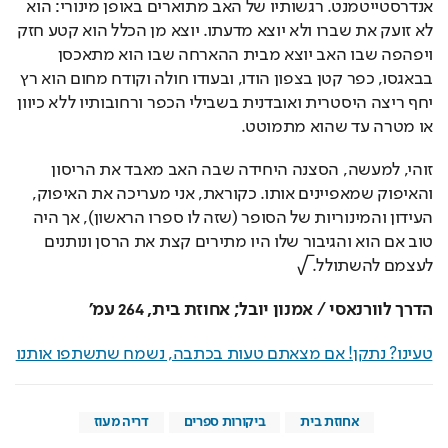
לא זועק את שברו ולא יוצא מדעתו. יוצא מן הכלל הוא קטע חזק 
ויפהפה שבו האב יוצא מבית ההארחה שבו הוא מתאכסן 
בבאגסו, כפר קטן בצפון הודו, ובעודו חולה וקודח מחום הוא רץ 
יחף ריצה היסטרית ואובדנית בשבילי הכפר ורחובותיו ללא כיוון 
או מטרה עד שהוא מתמוטט.
זוהי, למעשה, הסצנה היחידה שבה האב מאבד את הריסון 
והאיפוק שמאפיינים אותו. כקוראת, אני מעריכה את האיפוק, 
העידון והמינוריות של הסופר (שזה לו ספרו הראשון), אך היה 
טוב אם הוא והגיבור שלו היו מתירים קצת את הרסן ונותנים 
לעצמם להשתולל. √
הדרך לוורנאסי / אמנון יובל; אחוזת בית, 264 עמ'
טעינו? נתקן! אם מצאתם טעות בכתבה, נשמח שתשתפו אותנו
אחוזת בית
ביקורות ספרים
דריה מעוז