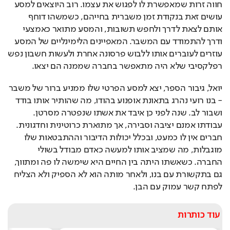
עושים זאת בנקודת זמן משברית בחייהם, כשמשהו דוחף 
אותם לצאת לדרך ולחפש תשובות, והמסע מתואר כאמצעי 
ודרך להתמודד עם המשבר. המאפיינים הלימינליים של המסע 
עוזרים לעוברים אותו ללבוש פרסונה אחרת ולעשות חשבון נפש 
רפלקסיבי שלא היה מתאפשר בחברה שממנה הם יצאו. 
יואל, גיבור הספר, יצא למסע הפרטי שלו ממניע ברור של משבר 
- בנו רועי נהרג בתאונת אופנוע בהודו, מה שהותיר אותו בודד 
ושבור לב. שנה לפני כן איבד את אשתו שנפטרה מסרטן. 
עבודתו אמנם יציבה וסבירה, אך מתוארת כרוטינית וחדגונית. 
חברים אין לו כמעט, ובכלל יכולות הדיבור וההתבטאות שלו 
מוגבלות, מה שמציב אותו למעשה כאדם מבודל בשולי 
החברה. כשאשתו היתה בין החיים היא שימשה לו פה ומתווך, 
גם בתקשורת עם בנו, ולאחר מותה הוא לא הספיק ולא הצליח 
לפתח קשר עמוק עם הבן. 
עוד כותרות