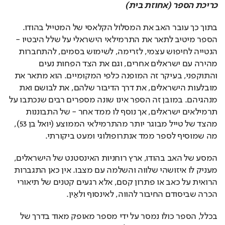
כריכת הספר (אחוזת בית)
בתוך כך עובר האב את המסלול הקלאסי של המטייל בהודו. 
הספר מיטיב לתאר את התרמילאי הישראלי על שלל היבטיו - 
הנטייה לחיפוש עצמי, לזרימה, לשימוש בסמים, להתחברות 
מהירה עם ישראלים אחרים, וגם את הצד הפחות נעים 
והתוקפני, בעיקר זה המופנה כלפי המקומיים. הוא מתאר את 
מובלעות הישראלים, את דרך הדיבור שלהם, את לבושם ואת 
מנהגיהם. במובן זה הספר אינו שונה מספרים רבים שנכתבו על 
תרמילאים ישראלים, אך נוסף לו ממד אחר - של התבוננות 
מהצד של טייל מבוגר יותר מהתרמילאי הממוצע (יואל בן 53), 
מה שמוסיף לספר ממד אנתרופולוגי ומעט ביקורתי. 
המסע של האב בהודו, ארץ רוחניות האינסטנט של הישראלים, 
מעניק לו איזושהי שלווה והשלמה עם מצבו. אין כאן התגברות 
הרואית על כאב או פתרון קסם, אלא רגעים קטנים של תיאורי 
הכרה שביסודם החיבור להווה, לאינסוף ולאַין.
בכלל, הספר כולו נמסר על ידי מספר מאופק מאוד בדרך של 
אנדרסטייטמנט. רגשותיו של האב מתוארים באופן מינורי: הוא 