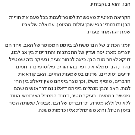
הבן, והוא בעקבותיו.
הקריאה האיטית מאפשרת לסופר לעמת בכל פעם את חוויות 
הבן ותובנותיו כפי שהן עולות מהיומן, עם אלה של אביו 
שמתחקה אחר צעדיו.
יומנו הכתוב של הבן משתלב ביומנו המסופר של האב, ויחד הם 
יוצרים מארג יפה ועדין של התכתבות והתדיינות בין אב לבנו, 
דווקא לאחר מות הבן. כיאה לבחור צעיר, ובעיקר כזה שמטייל 
בהודו, הבן ממלא את דפיו בהרהורים פילוסופיים־רוחניים 
ידועים ומוכרים, שדנים במשמעות החיים. האב קורא את 
הדברים, מוסיף משלו, וכך נוצר ביניהם מעין דיאלוג בין החי 
למת. האב והבן מנהלים ביניהם דיאלוג גם דרך אנשים שהם 
פוגשים במסעם. בעיקר סטיב, דמות המטייל האירופאי הנווד 
ללא גיל וללא מטרה, וכן חברתו של הבן, אביגיל, שאותה הכיר 
בזמן הטיול, והיא משתחלת אליו כדמות משנה.