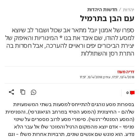
יהדות
חדשות היהדות
עם הבן בתרמיל
ספרו של אמנון יובל מתאר אב שכול ושבור לב שיוצא
למסע להודו, שם איבד את בנו * המינוריות והאיפוק של
יצירת הביכורים יפים וראויים להערכה, אבל חסרות בה
התרת רסן והשתוללות
דריה מעוז
12/4/2018, 17:57
,
עודכן
12/4/2018, 17:57
0
בספרות מסע נוהגים להתייחס למסעות בשתי המשמעויות 
שלהם - החיצונית (המסע הפיזי במרחב הגיאוגרפי), והפנימית 
(המסע המנטלי־רגשי). סיפורי מסע לרוב מספרים על שינוי 
פנימי - אדם יוצא מהמקום הרגיל והמוכר שלו אל עבר הלא 
נודע. הוא פוגש שם אנשים שונים, תרבויות אחרות משלו - וגם 
חווה זרות שמאפשרת לו לפגוש את עצמו. רוב היוצאים למסע 