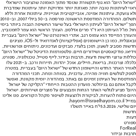
"ישראל היום" הוא גוף תקשורת שנוסד מתוך האמונה שהציבור הישראלי
ראוי לעיתונות טובה יותר, מאוזנת יותר ומדויקת יותר. עיתונות שמדברת
ולא צועקת. עיתונות אמינה, אובייקטיבית ועניינית. עיתונות אחרת וללא
תשלום. המהדורה המודפסת הראשונה פורסמה ב-30 ביולי 2007, וב-2010
הפך "ישראל היום" לעיתון הישראלי בעל שיעור החשיפה הגבוה ביותר בימי
חול. מו"ל העיתון היא ד"ר מרים אדלסון. העורך הראשי הוא עמר לחמנוביץ,
והעורך המייסד הוא עמוס רגב. אתרי האינטרנט של "ישראל היום" בעברית
ובאנגלית, כמו כן היישומונים (אפליקציות) לאנדרואיד ול-iOS, מציגים
חדשות מסביב לשעון, תוכן בלעדי, מבזקים ועדכונים, ניתוחים ופרשנויות,
וידיאו, פודקאסטים ושידורים חיים. פלטפורמות הדיגיטל של "ישראל היום"
כוללות ערוצי חדשות ודעות, תרבות ובידור, לייף סטייל, טכנולוגיה, ספורט,
כלכלה וצרכנות, בריאות, חיילים, אוכל, יהדות, תיירות ורכב. ב-2021 עלו
לאוויר האתר החדש והיישומון החדש של "ישראל היום" בעברית, במטרה
לספק לגולשים חוויה מהירה, עדכנית, בטוחה ונוחה. תכני המהדורה
המודפסת של העיתון זמינים גם באתר, במהדורה יומית מקוונת, ואפשר
לקבל אותם גם בניוזלטר. מועדון ההטבות הייחודי "הקליקה של ישראל
היום" מציע לגולשי האתר הנחות ומבצעים על מוצרים ושירותים. ישראל
היום פתוח להערות, לביקורת ולהצעות לשיפור מקהל הקוראים. פנו אלינו
במייל hayom@israelhayom.co.il.
יום שלישי, 5.5.2026
י"ח באייר תשפ"ו
חדשות
דעות
ספורט
ForReal
תרבות ובידור