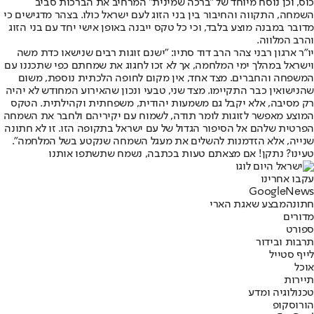
כוס, וכן נוסח מיוחד של "ברכה שמינית" המרחיב את הברכות סביב
השמחה, התקווה והחיבור בין בני הזוג לעם ישראל כולו. בצהר מדגישים כי
מדובר במבנה מוצע בלבד, וכי כל טקס ייבנה באופן אישי יחד עם בני הזוג
והרב המלווה.
יו"ר ארגון רבני צהר הרב דוד סתיו: "ישנם זוגות רבים שנישאו כדת משה
וישראל במהלך ימי המלחמה, אך לא זכו לחגוג את שמחתם כפי שתכננו עם
המשפחה והחברים. מצד אחד, אין מקום לחופה הלכתית נוספת, משום
שהנישואין כבר התקיימו. מצד שני, טבעי ונכון שהאירוע המחודש לא יהיה
רק מסיבה, אלא יקבל גם משמעות יהודית, משפחתית וקהילתית. הטקס
המוצע מאפשר לזוגות לומר תודה, לשמוח עם יקיריהם ולחבר את השמחה
הפרטית שלהם אל הסיפור הגדול של עם ישראל בתקופה הזו. זו לא חתונה
שנייה, אלא הזדמנות להשלים את מעגל השמחה שנקטע בשל המלחמה".
טעינו? נתקן! אם מצאתם טעות בכתבה, נשמח שתשתפו אותנו
עקבו אחרינו
G
o
o
g
l
e
News
חתונה
מבצע שאגת הארי
מדורים
ספורט
תרבות ובידור
לייף סטייל
אוכל
תיירות
טכנולוגיה ומדע
הורוסקופ