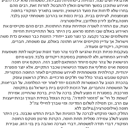
אולם אירועים סגור, הנחיות ביטחוניות מגבילות, משפחות שלא יכלו להגיע
ואירוע שתוכנן במשך חודשים ונאלץ להתבטל. למרות זאת, רבים מהם
בחרו שלא לדחות את מועד הנישואין, ונישאו בתאריך המקורי בחופה
מצומצמת, לעיתים בבית, בבית כנסת או בהרכב משפחתי קטן בלבד.
חופה,צילום: לירון מולדובן, אילוסטרציה
כעת, עם החזרה לשגרה ופתיחת עונת החתונות, רבים מהם מקיימים את
האירוע באולם שבו חתמו מראש, בין היתר בשל התחייבויות חוזיות
ותשלומים שכבר נקבעו. כך נוצר מצב ייחודי: הזוגות כבר נשואים כדת משה
וישראל, אך עדיין מקיימים אירוע חתונה באולם, עם משפחה, חברים,
מוזיקה, ריקודים וסעודה.
בעקבות פניות רבות שהגיעו לרבני צהר מצד זוגות שביקשו לתת משמעות
לאירוע המחודש, ולא להסתפק במסיבת ריקודים בלבד, גיבש מיזם
הנישואין של צהר טקס מיוחד המותאם למצב הזה. הטקס אינו חופה
נוספת ואינו מחליף את מעמד הנישואין שכבר התקיים, אלא יוצר מסגרת
יהודית, קהילתית ומשפחתית לאירוע שמתקיים לאחר החופה המקורית.
הטקס שגובש בצהר כולל שני חלקים מרכזיים. החלק הראשון עוסק
בהכרת הטוב על האפשרות להתכנס יחד לאחר ימי המלחמה, על הבריאות,
על המשפחה והחברים, ועל הזכות להקים בית בישראל גם בתקופה
מורכבת. במסגרת זו מוצע לשלב ברכה על היין, ברכת שהחיינו, אמירת
"נשמת כל חי" או "מזמור לתודה", ברכת הגומל במידת הצורך ובהתייעצות
עם הרב, וכן תפילה לשלום המדינה ומי שברך לחיילי צה"ל.
חופה (אילוסטרציה),צילום: ללא
החלק השני מוקדש לברכה על הזוגיות ועל הבית החדש שנבנה. בין היתר
מוצע לשלב עמידה סמלית תחת חופה, הקרנת סרטון מטקס החופה
המקורי, דברי תודה למשפחה, דברי הערכה ואהבה בין בני הזוג, שבירת