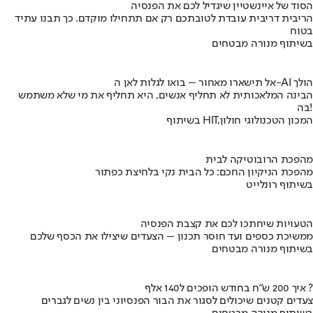
הסוד של איינשטיין שיגדיל לכם את הפנסיה
הריבית דריבית עובדת לטובתכם רק אם תתחילו מוקדם. כך תבנו עתיד
בטוח
בשיתוף מנורה מבטחים
אל תישארו מאחור – בואו לגלות לאן ה-AI הולך
הבינה המלאכותית לא תחליף אנשים, היא תחליף את מי שלא משתמש
בה!
בשיתוף HIT,המכון הטכנולוגי חולון
מהפכת הרובוטיקה לבית
מהפכת הניקיון החכם: כל הבית נקי בלחיצת כפתור
בשיתוף רונלייט
הטעויות שיחתכו לכם את קצבת הפנסיה
ממשיכת כספים ועד חוסר תכנון – הצעדים שיצילו את הכסף שלכם
בשיתוף מנורה מבטחים
איך 200 ש"ח בחודש הופכים ל140 אלף ?
צעדים קטנים שיכולים לסגור את הבור הפנסיוני בין נשים לגברים