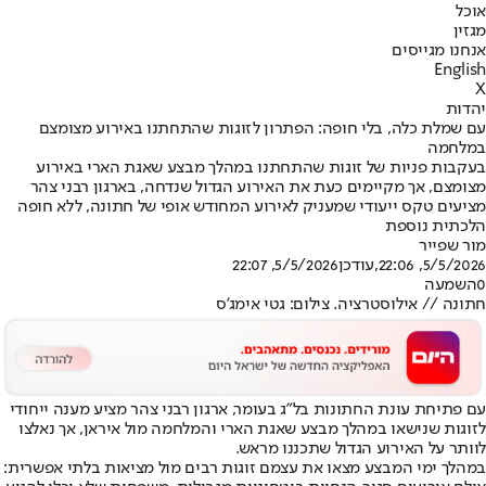
אוכל
מגזין
אנחנו מגייסים
English
X
יהדות
עם שמלת כלה, בלי חופה: הפתרון לזוגות שהתחתנו באירוע מצומצם
במלחמה
בעקבות פניות של זוגות שהתחתנו במהלך מבצע שאגת הארי באירוע
מצומצם, אך מקיימים כעת את האירוע הגדול שנדחה, בארגון רבני צהר
מציעים טקס ייעודי שמעניק לאירוע המחודש אופי של חתונה, ללא חופה
הלכתית נוספת
מור שפייר
5/5/2026, 22:06
,עודכן
5/5/2026, 22:07
0
השמעה
חתונה // אילוסטרציה. צילום: גטי אימג'ס
עם פתיחת עונת החתונות בל"ג בעומר, ארגון רבני צהר מציע מענה ייחודי
לזוגות שנישאו במהלך מבצע שאגת הארי והמלחמה מול איראן, אך נאלצו
לוותר על האירוע הגדול שתכננו מראש.
במהלך ימי המבצע מצאו את עצמם זוגות רבים מול מציאות בלתי אפשרית: