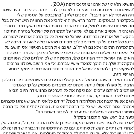
הנשיא הלאומי של ארגון ציוני אמריקה (ZOA),
"כשאנחנו רואים כזה כוח ועמידות לא צריך לדבר יותר, זה מדבר בעד עצמו
וזה העתיד לא רק העבר", הסכים קליין, "בהתבסס על הניסיון שלי
באקדמיה ובעסקים, הדבר הראשון הוא להביא את החוויה הישראלית בכל
מה שאנחנו עושים. למשל, עבדתי הרבה במגזר הפרטי והאקדמיה, במגזר
האנרגיה, אנשים אף פעם לא שמעו על תפקידה של ישראל במזרח התיכון
בהקשר של אנרגיה ובריתות. ישראל מייצאת כל כך הרבה אנרגיה למצרים.
ברגע שלומדים על כך ומודעים לכך מבינים שהיא יכולה להעניק הרבה לא
רק למזרח התיכון אלא גם לארה"ב. יש גם את המסע האישי. אני חושב על
כל האינדיבידואלים והארגונים שהבאתי לישראל במהלך השנים - כשהם
רואים את ישראל דרך העיניים שלך, המשפחה שלך, הילדים שלך, השותפים
והקולגות שלך, זה הופך למאוד אישי עבורם. אז אני חושב שכולנו צריכים
להשקיע זמן בלהביא לישראל את הטוב ביותר, מהפרטי והעסקי, למסע
האישי הזה.
''הדבר האחרון שמבוסס על הניסיון שלי הם ערכים משותפים. דיברנו כל כך
הרבה על פעולה ופוליטיקה, אנחנו לא מדברים מספיק על כך שאנחנו
שותפים לאותם ערכים. אם ניקח את כל הערכים מהוועידה היום ונביא
אותם לשיח האמריקני, אני חושב שנוכל להגיע די רחוק.
האם אפשר לנצח את המלחמה הזאת? "קודם כל אני חושב שאנחנו מנצחים
אותה", אמר חלמיש, "יש כל כך הרבה דוגמאות, גאווה יהודית וכל כך הרבה
סיפורי הצלחה ישראליים שמועברים לציבור האמריקני".
נועה טל, ראש אגף התכנון בקק"ל,,
"אני רוצה להגיד משהו שאני מקווה שייתן לכולם הרבה תקווה", סיכמה טל,
"אחרי השנתיים הקשות שחווינו, עם כל ההזדמנויות והגבורה שהופגנה לא
רק ע"י ישראל אלא על ידי הקהילה היהודית העולמית, אני חושבת שאנחנו