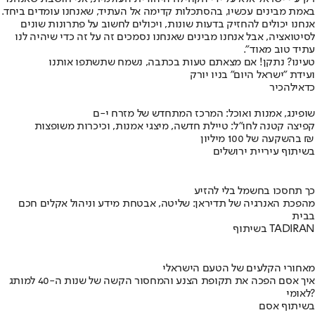
באמת מבינים עכשיו, בהסתכלות קדימה אל העתיד, שאנחנו עומדים ביחד.
אנחנו יכולים להחזיק בדעות שונות, ויכולים לחשוב על פתרונות שונים
לסיטואציה, אבל אנחנו מבינים שאנחנו נסמכים זה על זה כדי שיהיה לנו
עתיד טוב מאוד".
טעינו? נתקן! אם מצאתם טעות בכתבה, נשמח שתשתפו אותנו
ועידת "ישראל היום" בניו יורק
כדאי
להכיר
שופינג, אמנות ואוכל: המרכז המתחדש של מזרח י-ם
קפיצה קטנה לחו"ל: טיילת חדשה, מיצגי אמנות, וכיכרות משופצות
בהשקעה של 100 מיליון ₪
בשיתוף עיריית ירושלים
כך תחסכו בחשמל בלי להזיע
מהפכת האנרגיה של תדיראן: שליטה, אבטחת מידע וניהול אקלים חכם
בבית
בשיתוף TADIRAN
מאחורי הקלעים של הטעם הישראלי
איך אסם הפכה את תקופת הצנע והמחסור הקשה של שנות ה-40 למותג
לאומי?
בשיתוף אסם