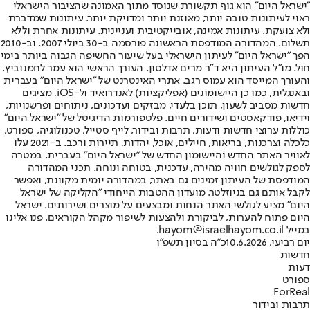
"ישראל היום" הוא גוף תקשורת שנוסד מתוך האמונה שהציבור הישראלי
ראוי לעיתונות טובה יותר, מאוזנת יותר ומדויקת יותר. עיתונות שמדברת
ולא צועקת. עיתונות אמינה, אובייקטיבית ועניינית. עיתונות אחרת וללא
תשלום. המהדורה המודפסת הראשונה פורסמה ב-30 ביולי 2007, וב-2010
הפך "ישראל היום" לעיתון הישראלי בעל שיעור החשיפה הגבוה ביותר בימי
חול. מו"ל העיתון היא ד"ר מרים אדלסון. העורך הראשי הוא עמר לחמנוביץ,
והעורך המייסד הוא עמוס רגב. אתרי האינטרנט של "ישראל היום" בעברית
ובאנגלית, כמו כן היישומונים (אפליקציות) לאנדרואיד ול-iOS, מציגים
חדשות מסביב לשעון, תוכן בלעדי, מבזקים ועדכונים, ניתוחים ופרשנויות,
וידיאו, פודקאסטים ושידורים חיים. פלטפורמות הדיגיטל של "ישראל היום"
כוללות ערוצי חדשות ודעות, תרבות ובידור, לייף סטייל, טכנולוגיה, ספורט,
כלכלה וצרכנות, בריאות, חיילים, אוכל, יהדות, תיירות ורכב. ב-2021 עלו
לאוויר האתר החדש והיישומון החדש של "ישראל היום" בעברית, במטרה
לספק לגולשים חוויה מהירה, עדכנית, בטוחה ונוחה. תכני המהדורה
המודפסת של העיתון זמינים גם באתר, במהדורה יומית מקוונת, ואפשר
לקבל אותם גם בניוזלטר. מועדון ההטבות הייחודי "הקליקה של ישראל
היום" מציע לגולשי האתר הנחות ומבצעים על מוצרים ושירותים. ישראל
היום פתוח להערות, לביקורת ולהצעות לשיפור מקהל הקוראים. פנו אלינו
במייל hayom@israelhayom.co.il.
יום רביעי, 10.6.2026
כ"ה בסיון תשפ"ו
חדשות
דעות
ספורט
ForReal
תרבות ובידור