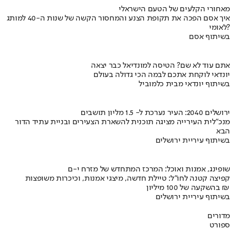
מאחורי הקלעים של הטעם הישראלי
איך אסם הפכה את תקופת הצנע והמחסור הקשה של שנות ה-40 למותג
לאומי?
בשיתוף אסם
אתם עוד לא שם? הטיסה למונדיאל כבר יצאה
יונדאי לוקחת אתכם לבמה הכי גדולה בעולם
בשיתוף יונדאי מבית כלמוביל
ירושלים 2040: העיר נערכת ל- 1.5 מליון תושבים
מנכ"לית העירייה מציגה תוכנית להשארת הצעירים ובניית עתיד הדור
הבא
בשיתוף עיריית ירושלים
שופינג, אמנות ואוכל: המרכז המתחדש של מזרח י-ם
קפיצה קטנה לחו"ל: טיילת חדשה, מיצגי אמנות, וכיכרות משופצות
בהשקעה של 100 מיליון ₪
בשיתוף עיריית ירושלים
מדורים
ספורט