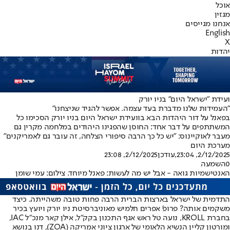
אוכל
מגזין
אנחנו מגייסים
English
X
יהדות
ועידת "ישראל היום" בניו יורק
"העמידות שלנו מדברת בעד עצמה. אפשר להגיד שניצחנו"
בפאנל על דור היהדות הבא בוועידת ישראל היום בניו יורק הסכימו כל
המשתתפים על דבר אחד: החוסן שהפגינו היהודים במלחמה מקרין גם
מעבר לאוקיינוס: "יש כל כך הרבה סיפורי הצלחה, זה עובר גם לאמריקנים"
מערכת היום
2/12/2025, 23:04
,עודכן
2/12/2025, 23:08
0
השמעה
האנטישמיות גואה - אבל יש מה לעשות: פאנל מיוחד. צילום: עמי שומן
התדמית של ישראל בארצות הברית הרבה פחות טובה משהייתה. כיצד
משקמים אותה? פרופ' אפרים חלמיש מאוניברסיטת ניו יורק ויועץ בכיר
בחברת KROLL, נועה טל ראש אגף התכנון בקק"ל, אילן קאר מנכ"ל IAC,
ומורטון קליין הנשיא הלאומי של ארגון ציוני אמריקה (ZOA), דנו בנושא