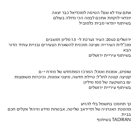
אתם עוד לא שם? הטיסה למונדיאל כבר יצאה
יונדאי לוקחת אתכם לבמה הכי גדולה בעולם
בשיתוף יונדאי מבית כלמוביל
ירושלים 2040: העיר נערכת ל- 1.5 מליון תושבים
מנכ"לית העירייה מציגה תוכנית להשארת הצעירים ובניית עתיד הדור
הבא
בשיתוף עיריית ירושלים
שופינג, אמנות ואוכל: המרכז המתחדש של מזרח י-ם
קפיצה קטנה לחו"ל: טיילת חדשה, מיצגי אמנות, וכיכרות משופצות
בהשקעה של 100 מיליון ₪
בשיתוף עיריית ירושלים
כך תחסכו בחשמל בלי להזיע
מהפכת האנרגיה של תדיראן: שליטה, אבטחת מידע וניהול אקלים חכם
בבית
בשיתוף TADIRAN