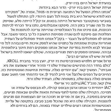
בוועידת ישראל היום בניו יורק.
ועידת ישראל היום בניו יורק- הדור הבא ביהדות
"אנחנו החלק הפועל של התנועה הציונית מ-1905", אמרה טל, "תפקידנו
הוא לוודא שישראל היא בית בטוח לכל העם היהודי. לכן התחלנו לפעול
בשביעי באוקטובר כשישראל הייתה בכאוס, אז קק"ל הייתה סלע, שסיפק
את כל מה שצריך בזמן הזה. סיפקנו אמבולנסים, נתנו ציוד הכרחי לכיתות
הכוננות, וגם פינינו את כל האוכלוסייה שהייתה צריכה להתפנות אל
המלונות וגם סיפקנו להם שגרה מסוימת החשובה כל כך בזמני משבר. אבל
אנחנו לא מסתכלים על העבר - בקק"ל אנחנו תמיד מסתכלים על העתיד,
ואחריות ענקית שמונחת על כתפינו שהיא לספק איכות חיים גבוהה לכל מי
שבוחר לבוא ולחיות במדינת ישראל. אנחנו מספקים רמת חינוך בינלאומית
גבוהה, שאנחנו מספקים רמת מגורים גבוהה, שכולם ישאפו לחיות בישראל
למרות שיש לנו אתגרים רבים".
פרופ' אפרים חלמיש מאוניברסיטת ניו יורק, יועץ בכיר בחברת KROLL,
"כולם בחדר הזה מרגישים שהעתיד שלנו די מזהיר אחרי ששמענו את גיא
ואביתר", המשיך קאר, "עם יהודים כאלה, עמידות ונחישות ואופטימיות כזו,
החיוכים על הפנים שלהם? אני חייב להגיד לך, אני נדהמתי ואני חושב שעם
אנשים כאלה בעם שלנו, במשפחה שלנו, העתיד שלנו ורוד.
אילן קאר, מנכ"ל IAC,צילום: ניר אריאלי
''IAC ייחודית כי אנחנו ארגון מבוסס קהילה, לא מבוסס על עמדה או
תמיכה. הקהילה שלנו מחוף לחוף עשרות ומאות אלפים שבאמת מגיעים,
מגיעים במסיבה, בין אם זה פורים או חנוכה או יום העצמאות וגם מגיעים
להפגנות. הקהילה שלנו היא מה שהכול סובב סביבו. בתקופה של עליית
האנטישמיות אנחנו רוצים שילדינו יעמדו בגאווה, הם לא בורחים ולא
מסתתרים".