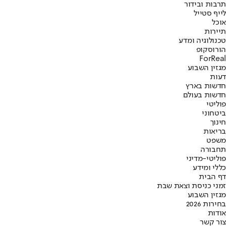
תרבות ובידור
לייף סטייל
אוכל
תיירות
טכנולוגיה ומדע
הורוסקופ
ForReal
מגזין השבוע
דעות
חדשות בארץ
חדשות בעולם
פוליטי
ביטחוני
חינוך
בריאות
משפט
תחבורה
פוליטי-מדיני
כללי ומידע
דף הבית
זמני כניסת וצאת שבת
מגזין השבוע
בחירות 2026
אודות
צור קשר