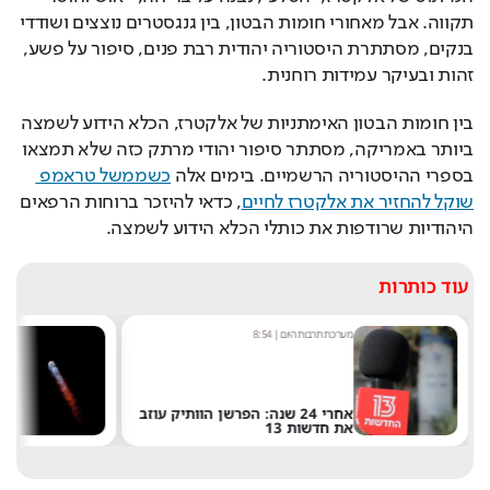
תקווה. אבל מאחורי חומות הבטון, בין גנגסטרים נוצצים ושודדי 
בנקים, מסתתרת היסטוריה יהודית רבת פנים, סיפור על פשע, 
זהות ובעיקר עמידות רוחנית.
בין חומות הבטון האימתניות של אלקטרז, הכלא הידוע לשמצה 
ביותר באמריקה, מסתתר סיפור יהודי מרתק כזה שלא תמצאו 
בספרי ההיסטוריה הרשמיים. בימים אלה 
כשממשל טראמפ 
שוקל להחזיר את אלקטרז לחיים
, כדאי להיזכר ברוחות הרפאים 
היהודיות שרודפות את כותלי הכלא הידוע לשמצה.
עוד כותרות
מערכת תרבות היום
|
8:54
ש
אחרי 24 שנה: הפרשן הוותיק עוזב
את חדשות 13
ש