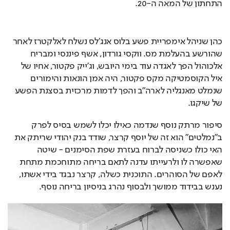
התחתון של המאה ה-20.
כהן שניהל אימפריית פשע בלוס אנג'לס נשלח לאלקטרז לאחר 
שהורשע בהעלמת מס. ווקסי גורדון, אשף פיננסי ומבריח 
אלכוהול הפך לאגדה עוד בימי היובש, וג'ייק פקטור, אחיו של 
איל הקוסמטיקה מקס פקטור, היה אמן הונאות והימורים 
שנמלט מאנגליה לארה"ב והפך לדמות מרכזית בסצנת הפשע 
של שיקגו.
סיפור מרתק נוסף שנדמה כאילו יכלו לשמש בסיס לפרק 
ב"נמלטים" הוא זה של יוסף קרצר, שודד בנק יהודי שריתק את 
האי כולו כשניסה לברוח בעזרת שפת הסימנים - שיטה 
שאפשרה לו ולרעייתו עדנה לתאם בריחה מתוחכמת מתחת 
לאפם של הסוהרים. התוכנית כשלה, קרצר נבגד בידי אשתו, 
נענש בבידוד ממושך ולבסוף נהרג בניסיון בריחה נוסף.