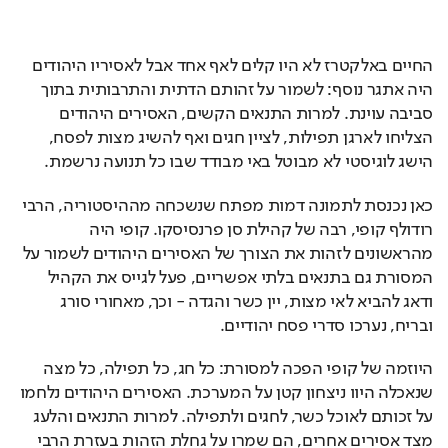
החיים באלקטרז לא היו קלים לאף אחד אבל לאסיריו היהודים 
היה אתגר נוסף: לשמור על זהותם הדתית והתרבותית בתוך 
סביבה עוינת. למרות התנאים הקשים, האסירים היהודים 
הצליחו לארגן תפילות, לציין חגים ואף להשיג מצות לפסח, 
הישג לוגיסטי לא מבוטל באי מבודד שבו כל תנועה נרשמת.
כאן נכנסת לתמונה דמות מפתח שנשכחה מההיסטוריה, הרבי 
רודולף קופי, רבה של קהילת סן פרנסיסקו. קופי היה 
מהראשונים לזהות את הצורך של האסירים היהודים לשמור על 
המסורת גם בתנאים בלתי אפשריים, פעל לגייס את הקהיל 
ודאג להביא לאי מצות, יין כשר והגדה - וכך, מאחורי סורג 
ובריח, נערכו סדרי פסח יהודיים.
היוזמה של קופי הפכה למסורת: כל חג, כל תפילה, כל מצה 
שנאכלה היוו ניצחון קטן על המערכת. האסירים היהודים נלחמו 
על זכותם לאוכל כשר, לחגים ולתפילה. למרות התנאים והלעג 
מצד אסירים אחרים, הם שמרו על גחלת הזהות בעזרת הרבי 