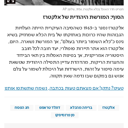
תפריט חדר האוכל בכלא אלקטרז, 1956,
צילום: AP
הסוף: המורשת היהודית של אלקטרז
אלקטרז נסגר ב-1963 כשהסיבה העיקרית הייתה העלויות 
הגבוהות שהיו כרוכות באחזקתו של בית הכלא שמחזיק בשיא 
גינס כ"כלא השמור ביותר בעולם", אך המורשת נשארה. היום, 
אלקטרז הוא אתר תיירות פופולרי, יעד חובה לכל חובב 
היסטוריה אמריקנית, אך בפינות האפלות בין תאי הבידוד 
והחצרות הריקות, מהדהדת עדיין התפילה היהודית שנושאת 
עימה סיפור על זהות, הישרדות ועל היכולת לשמור על צלם 
אנוש גם במקום שבו נדמה שאין תקווה.
טעינו? נתקן! אם מצאתם טעות בכתבה, נשמח שתשתפו אותנו
אלקטרז
בריחה מהכלא
דונלד טראמפ
חג הפסח
סן פרנסיסקו