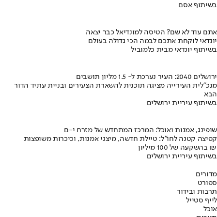
בשיתוף אסם
אתם עוד לא שם? הטיסה למונדיאל כבר יצאה
יונדאי לוקחת אתכם לבמה הכי גדולה בעולם
בשיתוף יונדאי מבית כלמוביל
ירושלים 2040: העיר נערכת ל- 1.5 מליון תושבים
מנכ"לית העירייה מציגה תוכנית להשארת הצעירים ובניית עתיד הדור
הבא
בשיתוף עיריית ירושלים
שופינג, אמנות ואוכל: המרכז המתחדש של מזרח י-ם
קפיצה קטנה לחו"ל: טיילת חדשה, מיצגי אמנות, וכיכרות משופצות
בהשקעה של 100 מיליון ₪
בשיתוף עיריית ירושלים
מדורים
ספורט
תרבות ובידור
לייף סטייל
אוכל