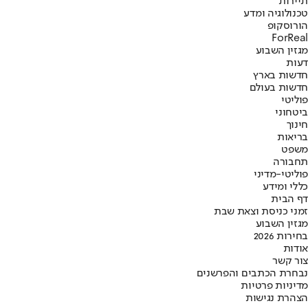
תיירות
טכנולוגיה ומדע
הורוסקופ
ForReal
מגזין השבוע
דעות
חדשות בארץ
חדשות בעולם
פוליטי
ביטחוני
חינוך
בריאות
משפט
תחבורה
פוליטי-מדיני
כללי ומידע
דף הבית
זמני כניסת וצאת שבת
מגזין השבוע
בחירות 2026
אודות
צור קשר
נבחרת הכתבים והפרשנים
מדיניות פרטיות
הצהרת נגישות