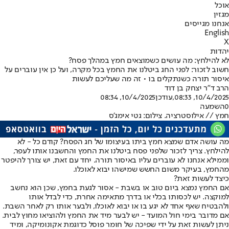
אוכל
מגזין
אנחנו מגייסים
English
X
יהדות
לא להילחץ: מה עושים כשמוצאים חמץ במהלך פסח?
חשוב לזכור: לפני החג ביטלנו את החמץ בכל מקרה, ועל כן אין עוברים על
איסור תורה כשנתקלים בו • זה מה שעליכם לעשות
הרב ד"ר יצחק בן דוד
10/4/2025, 08:33
,עודכן
10/4/2025, 08:34
0
השמעה
חמץ // אילוסטרציה. צילום: גטי אימג'ס
מה עושה אדם שמצא חמץ ביתו בעיצומו של חג הפסח? קודם כל - לא
להילחץ. צריך לזכור שלפני פסח ביטלנו את החמץ והחשבנו אותו לעפר,
וממילא אנחנו לא עוברים עליו באיסור תורה. יחד עם זאת, יש צורך להיפטר
מהחמץ, בעיקר משום החשש שמישהו יבוא לאוכלו.
כיצד לעשות זאת?
אם החמץ נמצא ביום טוב או בשבת - אסור לגעת בחמץ, שכן הוא נחשב
למוקצה. יש לכסותו בכלי או בדרך מתאימה אחרת, כדי לבדל אותו
ולהבטיח שאף אחד לא יגע בו או יבוא לאוכלו, ולבער אותו רק לאחר השבת.
אם מדובר בימי חול המועד - יש לבער מיד את החמץ ולהוציאו מחוץ לבית.
ניתן לעשות זאת על ידי שפיכה של חומר פוסל כדוגמת אקונומיקה, ומיד