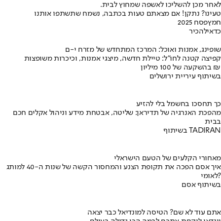
לאחר מכן להשליכו לאשפה שמחוץ לבית.
טעינו? נתקן! אם מצאתם טעות בכתבה, נשמח שתשתפו אותנו
חמץ
פסח 2025
כדאי
להכיר
שופינג, אמנות ואוכל: המרכז המתחדש של מזרח י-ם
קפיצה קטנה לחו"ל: טיילת חדשה, מיצגי אמנות, וכיכרות משופצות
בהשקעה של 100 מיליון ₪
בשיתוף עיריית ירושלים
כך תחסכו בחשמל בלי להזיע
מהפכת האנרגיה של תדיראן: שליטה, אבטחת מידע וניהול אקלים חכם
בבית
בשיתוף TADIRAN
מאחורי הקלעים של הטעם הישראלי
איך אסם הפכה את תקופת הצנע והמחסור הקשה של שנות ה-40 למותג
לאומי?
בשיתוף אסם
אתם עוד לא שם? הטיסה למונדיאל כבר יצאה