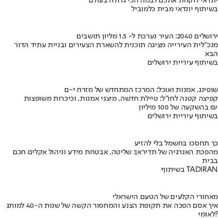
יונדאי לוקחת אתכם לבמה הכי גדולה בעולם
בשיתוף יונדאי מבית כלמוביל
ירושלים 2040: העיר נערכת ל- 1.5 מליון תושבים
מנכ"לית העירייה מציגה תוכנית להשארת הצעירים ובניית עתיד הדור
הבא
בשיתוף עיריית ירושלים
שופינג, אמנות ואוכל: המרכז המתחדש של מזרח י-ם
קפיצה קטנה לחו"ל: טיילת חדשה, מיצגי אמנות, וכיכרות משופצות
בהשקעה של 100 מיליון ₪
בשיתוף עיריית ירושלים
כך תחסכו בחשמל בלי להזיע
מהפכת האנרגיה של תדיראן: שליטה, אבטחת מידע וניהול אקלים חכם
בבית
בשיתוף TADIRAN
מאחורי הקלעים של הטעם הישראלי
איך אסם הפכה את תקופת הצנע והמחסור הקשה של שנות ה-40 למותג
לאומי?