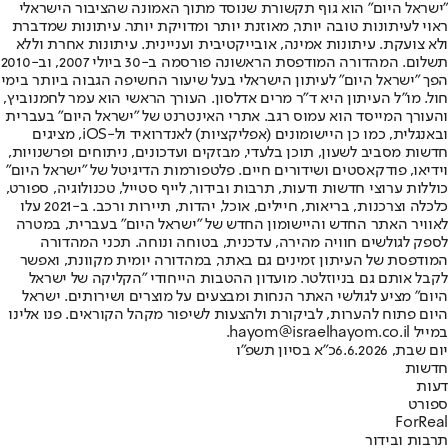
"ישראל היום" הוא גוף תקשורת שנוסד מתוך האמונה שהציבור הישראלי
ראוי לעיתונות טובה יותר, מאוזנת יותר ומדויקת יותר. עיתונות שמדברת
ולא צועקת. עיתונות אמינה, אובייקטיבית ועניינית. עיתונות אחרת וללא
תשלום. המהדורה המודפסת הראשונה פורסמה ב-30 ביולי 2007, וב-2010
הפך "ישראל היום" לעיתון הישראלי בעל שיעור החשיפה הגבוה ביותר בימי
חול. מו"ל העיתון היא ד"ר מרים אדלסון. העורך הראשי הוא עמר לחמנוביץ,
והעורך המייסד הוא עמוס רגב. אתרי האינטרנט של "ישראל היום" בעברית
ובאנגלית, כמו כן היישומונים (אפליקציות) לאנדרואיד ול-iOS, מציגים
חדשות מסביב לשעון, תוכן בלעדי, מבזקים ועדכונים, ניתוחים ופרשנויות,
וידיאו, פודקאסטים ושידורים חיים. פלטפורמות הדיגיטל של "ישראל היום"
כוללות ערוצי חדשות ודעות, תרבות ובידור, לייף סטייל, טכנולוגיה, ספורט,
כלכלה וצרכנות, בריאות, חיילים, אוכל, יהדות, תיירות ורכב. ב-2021 עלו
לאוויר האתר החדש והיישומון החדש של "ישראל היום" בעברית, במטרה
לספק לגולשים חוויה מהירה, עדכנית, בטוחה ונוחה. תכני המהדורה
המודפסת של העיתון זמינים גם באתר, במהדורה יומית מקוונת, ואפשר
לקבל אותם גם בניוזלטר. מועדון ההטבות הייחודי "הקליקה של ישראל
היום" מציע לגולשי האתר הנחות ומבצעים על מוצרים ושירותים. ישראל
היום פתוח להערות, לביקורת ולהצעות לשיפור מקהל הקוראים. פנו אלינו
במייל hayom@israelhayom.co.il.
יום שבת, 6.6.2026
כ"א בסיון תשפ"ו
חדשות
דעות
ספורט
ForReal
תרבות ובידור