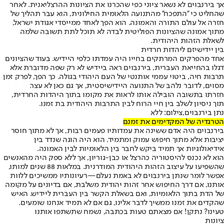
אך בירנבוים לא נשאר ציוני כפי שהכרנו את הציונות ההרצליאנית. לאחר
שהחליט כי ''התפכח'' מהתנועה הלאומית החילונית, הוא עבר תהליך של
חזרה אל עולם התורה והאמונה. הוא הפך לאחד ממייסדי אגודת ישראל,
מתוך אמונה שהציונות הפוליטית לבדה לא תוכל לתת תשובה שלמה
לשאלת הזהות היהודית.
בין יידישיזם ליהדות חרדית
אחד מהפרקים המרתקים בחייו היה עמדתו כלפי היידיש. בעוד שהציונים
דגלו בהחייאת העברית, בירנבוים ראה ביידיש לא רק שפה מדוברת אלא
תרבות חיה, ביטוי עממי אותנטי של העם היהודי בגולה. כך הפך, לפרק זמן
מסוים, לדובר נלהב של התנועה היידישיסטית, אך גם כאן לא עצר.
חזרתו בתשובה הובילה אותו לראות את מקומו בתוך היהדות החרדית,
תוך ניסיון לשלב בין חיי הרוח לבין התרבות היהודית בת זמנו.
נתן בירנבוים,צילום: ללא
הטרגדיה של המקדימים את זמנם
בירנבוים היה אדם ששינה את עמדותיו פעמים רבות, אך לא מתוך חוסר
יציבות אלא מתוך חיפוש עמוק ומתמיד. הוא היה הוגה שנדד בין
אידיאולוגיות אך תמיד ביקש לחבר בין הלאומיות לבין האמונה.
הוא לא נכנס להיסטוריה כהרצל או כבן-גוריון, אך ללא ספק היה מהאנשים
שהשפיעו על עיצוב הזהות היהודית המודרנית. במלאות 88 שנים למותו,
אפשר לומר שנתן בירנבוים לא באמת נעלם—רעיונותיו ממשיכים ללוות
אותנו, אם דרך החיפוש אחר זהות יהודית משלבת, אם בדיונים על מקומה
של הדת בתוך הלאומיות, ואם בשאלת הקשר בין העברית ליידיש. האיש
שהקדים את זמנו ממשיך לדבר אלינו, גם אם לא תמיד אנחנו שומעים.
טעינו? נתקן! אם מצאתם טעות בכתבה, נשמח שתשתפו אותנו
ציונות