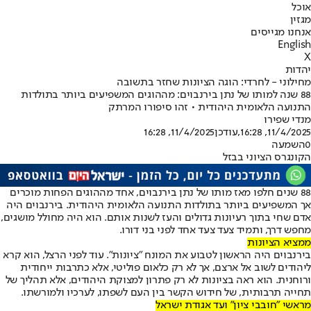
אוכל
מגזין
אנחנו מגייסים
English
X
יהדות
מחילוני - לחרדי: הוגה הציונות שחזר בתשובה
88 שנה למותו של נתן בירנבוים: מההוגים המשפיעים ביותר בתולדות
התנועה הלאומית היהודית • זהו סיפורו המרתק
מנדי שפירו
11/4/2025, 16:28
,עודכן
11/4/2025, 16:28
0
השמעה
הקונגרס הציוני בבזל
88 שנים חלפו מאז מותו של נתן בירנבוים, אחד מההוגים הפחות מוכרים
אך המשפיעים ביותר בתולדות התנועה הלאומית היהודית. בירנבוים היה
אדם שחי בתוך רעיונות גדולים והעז לשנות אותם. הוא היה מחולל מושגים,
מחפש דרך, ותמיד צעד צעד אחד לפני בני דורו.
ממציא הציונות
בירנבוים היה הראשון לטבוע את המונח "ציונות". עוד לפני הרצל, הוא קרא
ליהודים לשוב אל ארצם, אך לא רק כלאום פוליטי, אלא כתרבות ייחודית
ורוחנית. הוא ראה בציונות לא רק פתרון למצוקת היהודים, אלא תהליך של
תחייה תרבותית, של חידוש הקשר בין העם לשפתו, לערכיו ולמורשתו.
מראשי "חובבי ציון" ועד אגודת ישראל