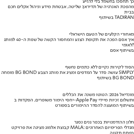
כך תחסכו בחשמל בלי להזיע
מהפכת האנרגיה של תדיראן: שליטה, אבטחת מידע וניהול אקלים חכם
בבית
בשיתוף TADIRAN
מאחורי הקלעים של הטעם הישראלי
איך אסם הפכה את תקופת הצנע והמחסור הקשה של שנות ה-40 למותג
לאומי?
בשיתוף אסם
הסוד לקירות נקיים ללא כתמים נחשף
מומחה BG BOND עושה סדר על המדפים ומציג את מותג הצבע SIMPLY
בשיתוף BG BOND
מונדיאל 2026: הטוטו משנה את הכללים
יחסי הימור משופרים, הפקדות ב-Apple Pay ותשלום זכיות מיידי
בשיתוף המועצה להסדר ההימורים בספורט
חלון ההזדמנויות בכפר גנים נסגר
קבוצת אלמוג מציגה את פרויקט MALA: מגדלי הפרימיום האחרונים
בפתח תקווה