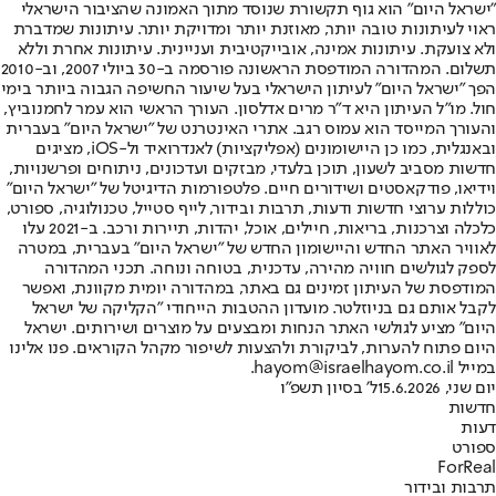
"ישראל היום" הוא גוף תקשורת שנוסד מתוך האמונה שהציבור הישראלי
ראוי לעיתונות טובה יותר, מאוזנת יותר ומדויקת יותר. עיתונות שמדברת
ולא צועקת. עיתונות אמינה, אובייקטיבית ועניינית. עיתונות אחרת וללא
תשלום. המהדורה המודפסת הראשונה פורסמה ב-30 ביולי 2007, וב-2010
הפך "ישראל היום" לעיתון הישראלי בעל שיעור החשיפה הגבוה ביותר בימי
חול. מו"ל העיתון היא ד"ר מרים אדלסון. העורך הראשי הוא עמר לחמנוביץ,
והעורך המייסד הוא עמוס רגב. אתרי האינטרנט של "ישראל היום" בעברית
ובאנגלית, כמו כן היישומונים (אפליקציות) לאנדרואיד ול-iOS, מציגים
חדשות מסביב לשעון, תוכן בלעדי, מבזקים ועדכונים, ניתוחים ופרשנויות,
וידיאו, פודקאסטים ושידורים חיים. פלטפורמות הדיגיטל של "ישראל היום"
כוללות ערוצי חדשות ודעות, תרבות ובידור, לייף סטייל, טכנולוגיה, ספורט,
כלכלה וצרכנות, בריאות, חיילים, אוכל, יהדות, תיירות ורכב. ב-2021 עלו
לאוויר האתר החדש והיישומון החדש של "ישראל היום" בעברית, במטרה
לספק לגולשים חוויה מהירה, עדכנית, בטוחה ונוחה. תכני המהדורה
המודפסת של העיתון זמינים גם באתר, במהדורה יומית מקוונת, ואפשר
לקבל אותם גם בניוזלטר. מועדון ההטבות הייחודי "הקליקה של ישראל
היום" מציע לגולשי האתר הנחות ומבצעים על מוצרים ושירותים. ישראל
היום פתוח להערות, לביקורת ולהצעות לשיפור מקהל הקוראים. פנו אלינו
במייל hayom@israelhayom.co.il.
יום שני, 15.6.2026
ל' בסיון תשפ"ו
חדשות
דעות
ספורט
ForReal
תרבות ובידור