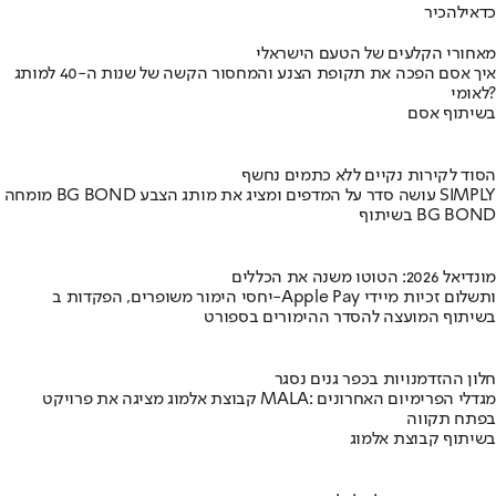
כדאי
להכיר
מאחורי הקלעים של הטעם הישראלי
איך אסם הפכה את תקופת הצנע והמחסור הקשה של שנות ה-40 למותג
לאומי?
בשיתוף אסם
הסוד לקירות נקיים ללא כתמים נחשף
מומחה BG BOND עושה סדר על המדפים ומציג את מותג הצבע SIMPLY
בשיתוף BG BOND
מונדיאל 2026: הטוטו משנה את הכללים
יחסי הימור משופרים, הפקדות ב-Apple Pay ותשלום זכיות מיידי
בשיתוף המועצה להסדר ההימורים בספורט
חלון ההזדמנויות בכפר גנים נסגר
קבוצת אלמוג מציגה את פרויקט MALA: מגדלי הפרימיום האחרונים
בפתח תקווה
בשיתוף קבוצת אלמוג