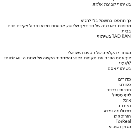
בשיתוף קבוצת אלמוג
כך תחסכו בחשמל בלי להזיע
מהפכת האנרגיה של תדיראן: שליטה, אבטחת מידע וניהול אקלים חכם
בבית
בשיתוף TADIRAN
מאחורי הקלעים של הטעם הישראלי
איך אסם הפכה את תקופת הצנע והמחסור הקשה של שנות ה-40 למותג
לאומי?
בשיתוף אסם
מדורים
ספורט
תרבות ובידור
לייף סטייל
אוכל
תיירות
טכנולוגיה ומדע
הורוסקופ
ForReal
מגזין השבוע