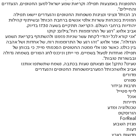
התפוצות באמצעות תפילה וקריאת שמע ישראל למען החטופים, הנעדרים
והחיילים".
רב הכותל ונציגי ונציגות משפחות החטופים והנעדרים יישאו תפילה
המונית בנוכחות עשרות אלפי אנשים ברחבת הכותל ובשיתוף קהילות
יהודיות ברחבי העולם. הקריאה תתקיים בשעה 17:30 בדיוק.
אביב אלוש. "רגע של התרוממות רוח",צילום: קוקו
"אני קורא לכל יהודי לקחת עשר שניות מזמנו ולהשתתף בקריאת השמע
הגדולה", אמר אלוש. "זהו רגע של התרוממות רוח, של אחדות ושל אהבה
בין כולנו. כאשר פנו אלי ממטה החטופים הסכמתי מייד, כי בכוחן של
תפילה ואחדות לפעול בשמיים. מי ייתן וניכנס לחג הפורים בשמחה גדולה
ובבשורות טובות".
טעינו? נתקן! אם מצאתם טעות בכתבה, נשמח שתשתפו אותנו
אביב אלוש
הכותל המערבי
משפחות החטופים והנעדרים
מדורים
ספורט
תרבות ובידור
לייף סטייל
אוכל
תיירות
טכנולוגיה ומדע
הורוסקופ
ForReal
מגזין השבוע
דעות
חדשות בארץ