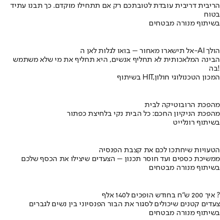
הריבית דריבית עובדת לטובתכם רק אם תתחילו מוקדם. כך תבנו עתיד
בטוח
בשיתוף מנורה מבטחים
אל תישארו מאחור – בואו לגלות לאן ה-AI הולך
הבינה המלאכותית לא תחליף אנשים, היא תחליף את מי שלא משתמש
בה!
בשיתוף HIT,המכון הטכנולוגי חולון
מהפכת הרובוטיקה לבית
מהפכת הניקיון החכם: כל הבית נקי בלחיצת כפתור
בשיתוף רונלייט
הטעויות שיחתכו לכם את קצבת הפנסיה
ממשיכת כספים ועד חוסר תכנון – הצעדים שיצילו את הכסף שלכם
בשיתוף מנורה מבטחים
איך 200 ש"ח בחודש הופכים ל140 אלף ?
צעדים קטנים שיכולים לסגור את הבור הפנסיוני בין נשים לגברים
בשיתוף מנורה מבטחים