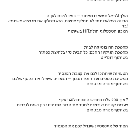
בשיתוף מנורה מבטחים
אל תישארו מאחור – בואו לגלות לאן ה-AI הולך
הבינה המלאכותית לא תחליף אנשים, היא תחליף את מי שלא משתמש
בה!
בשיתוף HIT,המכון הטכנולוגי חולון
מהפכת הרובוטיקה לבית
מהפכת הניקיון החכם: כל הבית נקי בלחיצת כפתור
בשיתוף רונלייט
הטעויות שיחתכו לכם את קצבת הפנסיה
ממשיכת כספים ועד חוסר תכנון – הצעדים שיצילו את הכסף שלכם
בשיתוף מנורה מבטחים
איך 200 ש"ח בחודש הופכים ל140 אלף ?
צעדים קטנים שיכולים לסגור את הבור הפנסיוני בין נשים לגברים
בשיתוף מנורה מבטחים
הסוד של איינשטיין שיגדיל לכם את הפנסיה