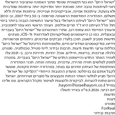
"ישראל היום" הוא גוף תקשורת שנוסד מתוך האמונה שהציבור הישראלי
ראוי לעיתונות טובה יותר, מאוזנת יותר ומדויקת יותר. עיתונות שמדברת
ולא צועקת. עיתונות אמינה, אובייקטיבית ועניינית. עיתונות אחרת וללא
תשלום. המהדורה המודפסת הראשונה פורסמה ב-30 ביולי 2007, וב-2010
הפך "ישראל היום" לעיתון הישראלי בעל שיעור החשיפה הגבוה ביותר בימי
חול. מו"ל העיתון היא ד"ר מרים אדלסון. העורך הראשי הוא עמר לחמנוביץ,
והעורך המייסד הוא עמוס רגב. אתרי האינטרנט של "ישראל היום" בעברית
ובאנגלית, כמו כן היישומונים (אפליקציות) לאנדרואיד ול-iOS, מציגים
חדשות מסביב לשעון, תוכן בלעדי, מבזקים ועדכונים, ניתוחים ופרשנויות,
וידיאו, פודקאסטים ושידורים חיים. פלטפורמות הדיגיטל של "ישראל היום"
כוללות ערוצי חדשות ודעות, תרבות ובידור, לייף סטייל, טכנולוגיה, ספורט,
כלכלה וצרכנות, בריאות, חיילים, אוכל, יהדות, תיירות ורכב. ב-2021 עלו
לאוויר האתר החדש והיישומון החדש של "ישראל היום" בעברית, במטרה
לספק לגולשים חוויה מהירה, עדכנית, בטוחה ונוחה. תכני המהדורה
המודפסת של העיתון זמינים גם באתר, במהדורה יומית מקוונת, ואפשר
לקבל אותם גם בניוזלטר. מועדון ההטבות הייחודי "הקליקה של ישראל
היום" מציע לגולשי האתר הנחות ומבצעים על מוצרים ושירותים. ישראל
היום פתוח להערות, לביקורת ולהצעות לשיפור מקהל הקוראים. פנו אלינו
במייל hayom@israelhayom.co.il.
יום רביעי, 6.5.2026
י"ט באייר תשפ"ו
חדשות
דעות
ספורט
ForReal
תרבות ובידור