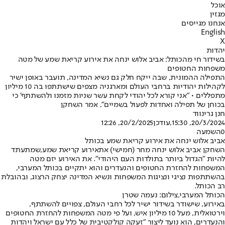
אוכל
מגזין
אנחנו מגייסים
English
X
יהדות
בשידור חי מהכותל: אביב אלוש ינחה את אירוע קריאת שמע של מטה
משפחות החטופים
התפילה ההמונית, שבה ייקח חלק גם נשיא המדינה, תועבר באופן ישיר
לקהילות יהודיות ברחבי העולם ומארגניה מצפים שישתתפו בה 10 מיליון
מתפללים • "אני קורא לכל יהודי לקחת עשר שניות מזמנו ולהשתתף' כי
בכוחן של תפילה ואחדות לפעול בשמיים", אמר השחקן
חנן גרינווד
20/3/2024, 15:30
,עודכן
20/2/2025, 12:26
0
השמעה
אביב אלוש ינחה את אירוע קריאת שמע בכותל
השחקן אביב אלוש ינחה מחר (חמישי) את
אירוע קריאת שמע
,
שמתעתד
להיות "הגדול ביותר בתולדות העם היהודי"
. את האירוע יזם מטה
המשפחות להחזרת החטופים והנעדרים והוא יתקיים בכותל המערבי,
בהשתתפות נציגי ונציגות המשפחות ונשיא המדינה יצחק הרצוג, ובהובלת
רב הכותל.
הכותל המערבי,צילום: נעמה שטרן
באירוע, שישודר בשידור ישיר לכל רחבי העולם, צפויים להשתתף,
וירטואלית, מעל 10 מיליון איש, ועל פי מטה המשפחות להחזרת החטופים
והנעדרים, הוא נועד ליצור "זעקה קולקטיבית של כלל עם ישראל ויהדות