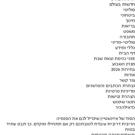
חדשות בעולם
פוליטי
ביטחוני
חינוך
בריאות
משפט
תחבורה
פוליטי-מדיני
כללי ומידע
דף הבית
זמני כניסת וצאת שבת
מגזין השבוע
בחירות 2026
אודות
צור קשר
נבחרת הכתבים והפרשנים
מדיניות פרטיות
הצהרת נגישות
תנאי שימוש
כדאי
להכיר
הסוד של איינשטיין שיגדיל לכם את הפנסיה
הריבית דריבית עובדת לטובתכם רק אם תתחילו מוקדם. כך תבנו עתיד
בטוח