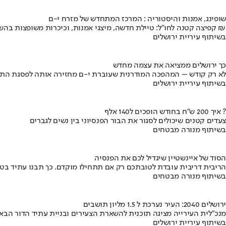
שופינג, אמנות והיסטוריה : המרכז המתחדש של מזרח י-ם
קפיצה קטנה לחו"ל: טיילת חדשה, מיצגי אמנות, וכיכרות משופצות בהשקעה של 100 מיליון ₪
בשיתוף עיריית ירושלים
כך ירושלים ממציאה את עצמה מחדש
לא רק קודש – המהפכה המודרנית שעוברת י-ם מחזירה אותה לפסגת התי
בשיתוף עיריית ירושלים
איך 200 ש"ח בחודש הופכים ל140 אלף ?
צעדים קטנים שיכולים לסגור את הבור הפנסיוני בין נשים לגברים
בשיתוף מנורה מבטחים
הסוד של איינשטיין שיגדיל לכם את הפנסיה
הריבית דריבית עובדת לטובתכם רק אם תתחילו מוקדם. כך תבנו עתיד בט
בשיתוף מנורה מבטחים
ירושלים 2040: העיר נערכת ל 1.5 מליון תושבים
מנכ"לית העירייה מציגה תוכנית להשארת הצעירים ובניית עתיד הדור הבא
בשיתוף עיריית ירושלים