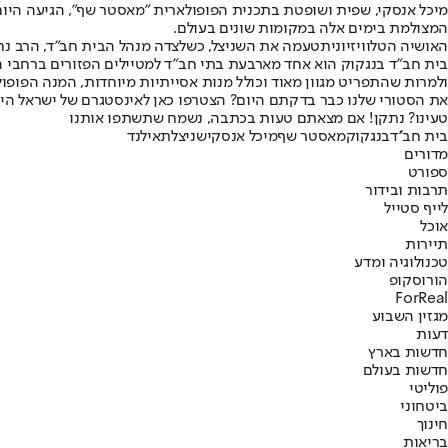
מיכל אנסקי, שפית ושופטת בתכנית הפופולארית "
מאסטר שף
", הגיעה הי
המצולמת בימים אלה במקומות שונים בעולם.
האושיה הטלוויזיונית
טעמה את השניצל, כשלצדה מנהל הבית חב"ד, הרב נחמ
ולמרות שהתפריט מגוון מאוד וכולל מנות אסייתיות מיוחדות, המנה הפופול
את הסטורי שלנו כבר בדקתם היום? הצטרפו כאן לאינסטגרם של ישראל היו
טעינו? נתקן! אם מצאתם טעות בכתבה, נשמח שתשתפו אותנו
בית חב''ד
בנגקוק
מאסטר שף
מיכל אנסקי
שניצל
תאילנד
מדורים
ספורט
תרבות ובידור
לייף סטייל
אוכל
תיירות
טכנולוגיה ומדע
הורוסקופ
ForReal
מגזין השבוע
דעות
חדשות בארץ
חדשות בעולם
פוליטי
ביטחוני
חינוך
בריאות