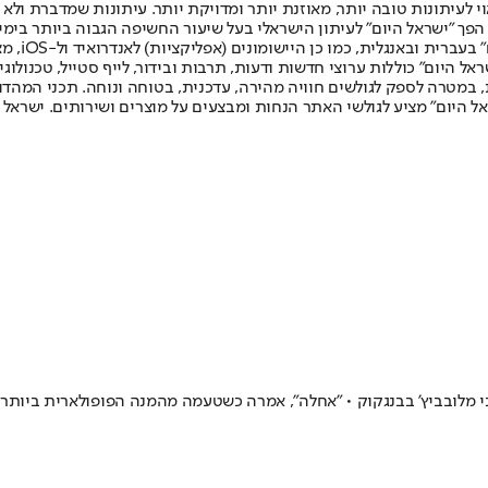
לעיתונות טובה יותר, מאוזנת יותר ומדויקת יותר. עיתונות שמדברת ולא צ
שלום. המהדורה המודפסת הראשונה פורסמה ב-30 ביולי 2007, וב-2010 הפך "ישראל היום" לעיתון הישראלי בעל שי
לחמנוביץ,
ל היום" כוללות ערוצי חדשות ודעות, תרבות ובידור, לייף סטייל, טכנולוגיה
ברית, במטרה לספק לגולשים חוויה מהירה, עדכנית, בטוחה ונוחה. תכני המה
ל היום" מציע לגולשי האתר הנחות ומבצעים על מוצרים ושירותים. ישראל 
 מלובביץ' בבנגקוק • "אחלה", אמרה כשטעמה מהמנה הפופולארית ביותר 