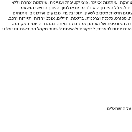
ועקת. עיתונות אמינה, אובייקטיבית ועניינית. עיתונות אחרת וללא
עור החשיפה הגבוה ביותר בימי חול. מו"ל העיתון היא ד"ר מרים אדלסון. העורך הראשי הוא עמר
 והעורך המייסד הוא עמוס רגב. אתרי האינטרנט של "ישראל היום" בעברית ובאנגלית, כמו כן היישומונים (אפליקציות) לאנדרואיד ול-iOS, מציגים חדשות מסביב לשעון, תוכן בלעדי, מבזקים ועדכונים, ניתוחים
, ספורט, כלכלה וצרכנות, בריאות, חיילים, אוכל, יהדות, תיירות ורכב.
דורה המודפסת של העיתון זמינים גם באתר, במהדורה יומית מקוונת,
היום פתוח להערות, לביקורת ולהצעות לשיפור מקהל הקוראים. פנו אלינו
על הישראלים