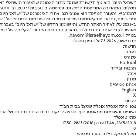
"ישראל היום" הוא גוף תקשורת שנוסד מתוך האמונה שהציבור הישראלי ראוי 
ת
ופרשנויות, וידיאו, פודקאסטים ושידורים חיים. פלטפורמות הדיגיטל של "ישרא
ב-2021 עלו לאוויר האתר החדש והיישומון החדש של "ישראל היום" בע
ואפשר לקבל אותם גם בניוזלטר. מועדון ההטבות הייחודי "הקליקה של ישרא
במייל hayom@israelhayom.co.il.
יום ראשון, 17.5.2026
א' בסיון תשפ"ו
חדשות
דעות
ספורט
ForReal
תרבות ובידור
אוכל
מגזין
אנחנו מגייסים
English
X
יהדות
צפו: מיכל אנסקי אוכלת שניצל בבית חב"ד
השפית והשופטת ממאסטר שף, הגיעה לביקור בבית היחיד מיסודו של הרבי
מתי טוכפלד
28/5/2018, 17:46
,עודכן
28/5/2018, 17:50
0
מיכל אנסקי, צילום: מאיר פרטוש