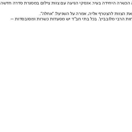
ה הכשרה היחידה בעיר. אנסקי הגיעה עם צוות צילום במסגרת סדרה חדשה
ת הצוות להצטרף אליה, אמרה על השניצל: "אחלה".
לים הפזורים ברחבי המדינה, אותם ייסד הרב יוסף חיים קנטור בשנת 1994 שיצא לתאילנד בשליחות הרבי מלובביץ'. בכל בתי חב"ד יש מסעדות כשרות ומסובסדות –