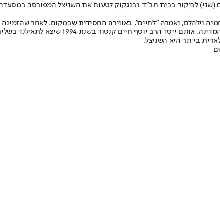
ום (שני) לביקור בבית חב"ד בבנגקוק לטעום את השניצל המפורסם במסעד
יה וילהלם, ואמרה "לחיים", באווירה החסידית שבמקום. לאחר שהזמינה א
בית חב"ד בנגקוק הוא אחד מארבעת בתי חב"ד למטיי
ארית ביותר היא השניצל.
ם