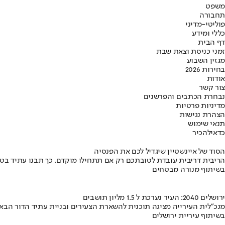
משפט
תחבורה
פוליטי-מדיני
כללי ומידע
דף הבית
זמני כניסת וצאת שבת
מגזין השבוע
בחירות 2026
אודות
צור קשר
נבחרת הכתבים והפרשנים
מדיניות פרטיות
הצהרת נגישות
תנאי שימוש
כדאי
להכיר
הסוד של איינשטיין שיגדיל לכם את הפנסיה
הריבית דריבית עובדת לטובתכם רק אם תתחילו מוקדם. כך תבנו עתיד בט
בשיתוף מנורה מבטחים
ירושלים 2040: העיר נערכת ל 1.5 מליון תושבים
מנכ"לית העירייה מציגה תוכנית להשארת הצעירים ובניית עתיד הדור הבא
בשיתוף עיריית ירושלים