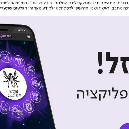
ום, במבחן התוצאה תרגישו שקיבלתם החלטה נכונה. שישי ושבת: תצאו למ
ה אתכם. ראשון ושני: תיחשפו לרכילות או למידע מאחורי הקלעים שתעדי