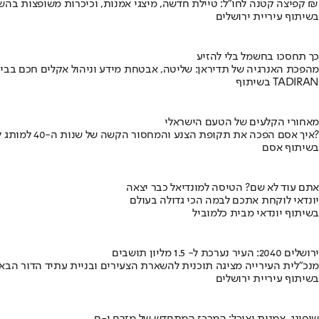
קפיצה קטנה לחו"ל: טיילת חדשה, מיצגי אמנות, וכיכרות משופצות בהשקעה של 100 מיליון ₪
בשיתוף עיריית ירושלים
כך תחסכו בחשמל בלי להזיע
מהפכת האנרגיה של תדיראן: שליטה, אבטחת מידע וניהול אקלים חכם בבי
בשיתוף TADIRAN
מאחורי הקלעים של הטעם הישראלי
איך אסם הפכה את תקופת הצנע והמחסור הקשה של שנות ה-40 למותג לאומי?
בשיתוף אסם
אתם עוד לא שם? הטיסה למונדיאל כבר יצאה
יונדאי לוקחת אתכם לבמה הכי גדולה בעולם
בשיתוף יונדאי מבית כלמוביל
ירושלים 2040: העיר נערכת ל- 1.5 מליון תושבים
מנכ"לית העירייה מציגה תוכנית להשארת הצעירים ובניית עתיד הדור הבא
בשיתוף עיריית ירושלים
שופינג, אמנות ואוכל: המרכז המתחדש של מזרח י-ם