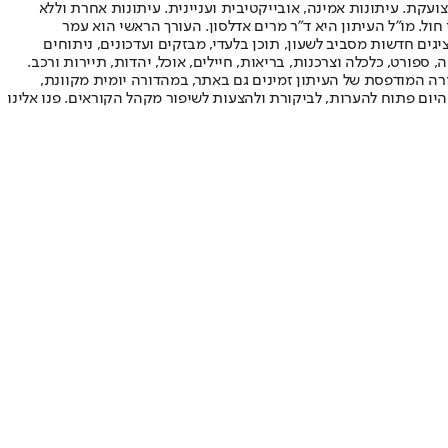
ועקת. עיתונות אמינה, אובייקטיבית ועניינית. עיתונות אחרת וללא
עור החשיפה הגבוה ביותר בימי חול. מו"ל העיתון היא ד"ר מרים אדלסון. העורך הראשי הוא עמר
 והעורך המייסד הוא עמוס רגב. אתרי האינטרנט של "ישראל היום" בעברית ובאנגלית, כמו כן היישומונים (אפליקציות) לאנדרואיד ול-iOS, מציגים חדשות מסביב לשעון, תוכן בלעדי, מבזקים ועדכונים, ניתוחים
, ספורט, כלכלה וצרכנות, בריאות, חיילים, אוכל, יהדות, תיירות ורכב.
דורה המודפסת של העיתון זמינים גם באתר, במהדורה יומית מקוונת,
היום פתוח להערות, לביקורת ולהצעות לשיפור מקהל הקוראים. פנו אלינו