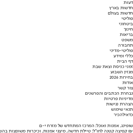
דעות
חדשות בארץ
חדשות בעולם
פוליטי
ביטחוני
חינוך
בריאות
משפט
תחבורה
פוליטי-מדיני
כללי ומידע
דף הבית
זמני כניסת וצאת שבת
מגזין השבוע
בחירות 2026
אודות
צור קשר
נבחרת הכתבים והפרשנים
מדיניות פרטיות
הצהרת נגישות
תנאי שימוש
כדאי
להכיר
שופינג, אמנות ואוכל: המרכז המתחדש של מזרח י-ם
קפיצה קטנה לחו"ל: טיילת חדשה, מיצגי אמנות, וכיכרות משופצות בהשקעה של 100 מיליון ₪