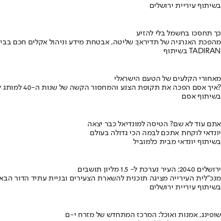
בשיתוף עיריית ירושלים
כך תחסכו בחשמל בלי להזיע
מהפכת האנרגיה של תדיראן: שליטה, אבטחת מידע וניהול אקלים חכם בבי
בשיתוף TADIRAN
מאחורי הקלעים של הטעם הישראלי
איך אסם הפכה את תקופת הצנע והמחסור הקשה של שנות ה-40 למותג לאומי?
בשיתוף אסם
אתם עוד לא שם? הטיסה למונדיאל כבר יצאה
יונדאי לוקחת אתכם לבמה הכי גדולה בעולם
בשיתוף יונדאי מבית כלמוביל
ירושלים 2040: העיר נערכת ל- 1.5 מליון תושבים
מנכ"לית העירייה מציגה תוכנית להשארת הצעירים ובניית עתיד הדור הבא
בשיתוף עיריית ירושלים
שופינג, אמנות ואוכל: המרכז המתחדש של מזרח י-ם