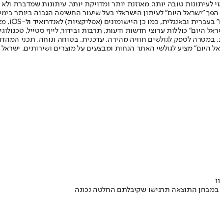
לעיתונות טובה יותר, מאוזנת יותר ומדויקת יותר. עיתונות שמדברת ולא צ
שלום. המהדורה המודפסת הראשונה פורסמה ב-30 ביולי 2007, וב-2010 הפך "ישראל היום" לעיתון הישראלי בעל שי
לחמנוביץ,
ל היום" כוללות ערוצי חדשות ודעות, תרבות ובידור, לייף סטייל, טכנולוגיה
ברית, במטרה לספק לגולשים חוויה מהירה, עדכנית, בטוחה ונוחה. תכני המה
ל היום" מציע לגולשי האתר הנחות ומבצעים על מוצרים ושירותים. ישראל 
ם, במבחן התוצאה תרגישו שקיבלתם החלטה נכונה