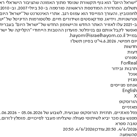
"ישראל היום" הוא גוף תקשורת שנוסד מתוך האמונה שהציבור הישראלי ראוי 
ת
ופרשנויות, וידיאו, פודקאסטים ושידורים חיים. פלטפורמות הדיגיטל של "ישרא
ב-2021 עלו לאוויר האתר החדש והיישומון החדש של "ישראל היום" בע
ואפשר לקבל אותם גם בניוזלטר. מועדון ההטבות הייחודי "הקליקה של ישרא
במייל hayom@israelhayom.co.il.
יום חמישי, 4.6.2026
י"ט בסיון תשפ"ו
חדשות
דעות
ספורט
ForReal
תרבות ובידור
אוכל
מגזין
אנחנו מגייסים
English
X
הורוסקופ
מאזניים
מזל מאזניים, תחזית הורוסקופ שבועית, לשבוע של 05.06.2026 - 11.06.2026
מפגש עם מכר יביא לשיתופי פעולה שיצליחו מעבר לסיכויים. מומלץ לזרו
טובה ספרא
4/6/2026, 20:50
,עודכן
4/6/2026, 20:50
0
השמעה