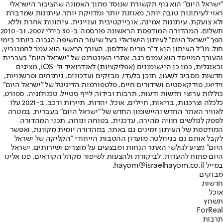
"ישראל היום" הוא גוף תקשורת שנוסד מתוך האמונה שהציבור הישראלי
ראוי לעיתונות טובה יותר, מאוזנת יותר ומדויקת יותר. עיתונות שמדברת
ולא צועקת. עיתונות אמינה, אובייקטיבית ועניינית. עיתונות אחרת וללא
תשלום. המהדורה המודפסת הראשונה פורסמה ב-30 ביולי 2007, וב-2010
הפך "ישראל היום" לעיתון הישראלי בעל שיעור החשיפה הגבוה ביותר בימי
חול. מו"ל העיתון היא ד"ר מרים אדלסון. העורך הראשי הוא עמר לחמנוביץ,
והעורך המייסד הוא עמוס רגב. אתרי האינטרנט של "ישראל היום" בעברית
ובאנגלית, כמו כן היישומונים (אפליקציות) לאנדרואיד ול-iOS, מציגים
חדשות מסביב לשעון, תוכן בלעדי, מבזקים ועדכונים, ניתוחים ופרשנויות,
וידיאו, פודקאסטים ושידורים חיים. פלטפורמות הדיגיטל של "ישראל היום"
כוללות ערוצי חדשות ודעות, תרבות ובידור, לייף סטייל, טכנולוגיה, ספורט,
כלכלה וצרכנות, בריאות, חיילים, אוכל, יהדות, תיירות ורכב. ב-2021 עלו
לאוויר האתר החדש והיישומון החדש של "ישראל היום" בעברית, במטרה
לספק לגולשים חוויה מהירה, עדכנית, בטוחה ונוחה. תכני המהדורה
המודפסת של העיתון זמינים גם באתר, במהדורה יומית מקוונת, ואפשר
לקבל אותם גם בניוזלטר. מועדון ההטבות הייחודי "הקליקה של ישראל
היום" מציע לגולשי האתר הנחות ומבצעים על מוצרים ושירותים. ישראל
היום פתוח להערות, לביקורת ולהצעות לשיפור מקהל הקוראים. פנו אלינו
במייל hayom@israelhayom.co.il.
מבזקים
חדשות
אוכל
תשחץ
ForReal
תרבות