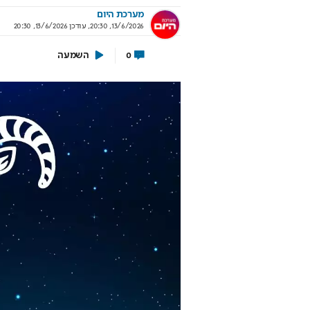
מערכת היום
13/6/2026, 20:30
,
עודכן
13/6/2026, 20:30
השמעה
0
 עוד לא שם? הטיסה
מאחורי הקלעים של ה
נדיאל כבר יצאה
הישראלי
אי לוקחת אתכם לבמה הכי גדולה בעולם
איך אסם הפכה את תקופת הצנע 
של שנות ה-40 למותג לאומי?
וף יונדאי מבית כלמוביל
בשיתוף אסם