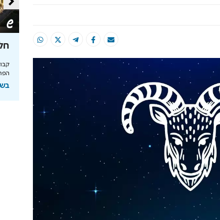
טעם
כך תחסכו בחשמל בלי להזיע
חלו
מהפכת האנרגיה של תדיראן: שליטה, אבטחת
מידע וניהול אקלים חכם בבית
הפרי
והמחסור הקשה
בשיתוף TADIRAN
בשי