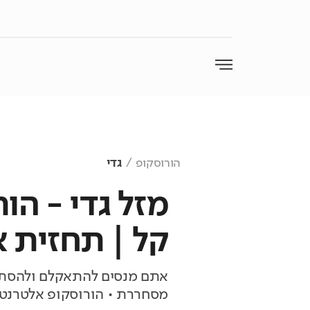
הורוסקופ
גדי
מזל גדי - הור
קל | תחזית א
אתם מנסים להתאקלם ולהסתג
מסחררת • הורוסקופ אלטרנטי