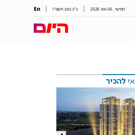
En
חמישי ,
06
אוג׳
2026
כ"ג באב תשפ"ו
אי
להכיר