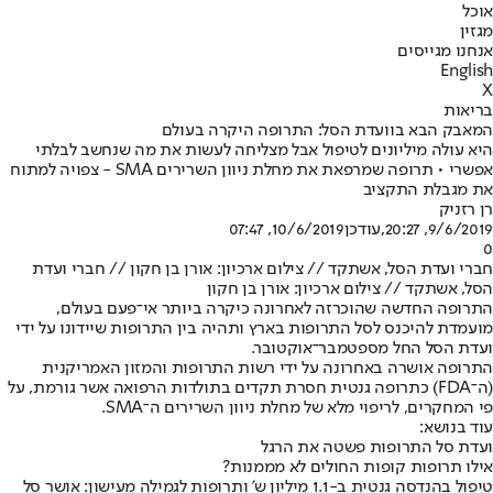
אוכל
מגזין
אנחנו מגייסים
English
X
בריאות
המאבק הבא בוועדת הסל: התרופה היקרה בעולם
היא עולה מיליונים לטיפול אבל מצליחה לעשות את מה שנחשב לבלתי
אפשרי • תרופה שמרפאת את מחלת ניוון השרירים SMA - צפויה למתוח
את מגבלת התקציב
רן רזניק
9/6/2019, 20:27
,עודכן
10/6/2019, 07:47
0
חברי ועדת הסל, אשתקד // צילום ארכיון: אורן בן חקון // חברי ועדת
הסל, אשתקד // צילום ארכיון: אורן בן חקון
התרופה החדשה שהוכרזה לאחרונה כיקרה ביותר אי־פעם בעולם,
מועמדת להיכנס לסל התרופות בארץ ותהיה בין התרופות שיידונו על ידי
ועדת הסל החל מספטמבר־אוקטובר.
התרופה אושרה באחרונה על ידי רשות התרופות והמזון האמריקנית
(ה־FDA) כתרופה גנטית חסרת תקדים בתולדות הרפואה אשר גורמת, על
פי המחקרים, לריפוי מלא של מחלת ניוון השרירים ה־SMA.
עוד בנושא:
ועדת סל התרופות פשטה את הרגל
אילו תרופות קופות החולים לא מממנות?
טיפול בהנדסה גנטית ב-1.1 מיליון ש' ותרופות לגמילה מעישון: אושר סל