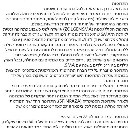
התרופות
ההכרעה בדרך: ההמלצות לסל התרופות נחשפות
התרופה ניתנת בעירוי והיא מיועדת לטיפול חד־פעמי לכל חולה ועלותה
כ־7.6 מיליון שקלים (2.125 מיליון ד') לטיפול אחד, המחיר היקר ביותר של
תרופה בהיסטוריה של פיתוח התרופות החדשות בעולם.
תרופת הסולג'נסמה (ZOLGENSMA) אושרה לפני כשבוע כתרופה גנטית
למחלה ה־SMA שהיא מחלה גנטית חמורה וקשה שגורמת כבר לתינוקות
(החל מגיל חצי שנה) לחולשת שרירים מתקדמת כתוצאה מניוון עצבי
והחולים סובלים ממוגבלויות מוטוריות ונכויות קשות עד כדי חוסר יכולת
ללכת. למחלה כמה סוגים שאחד מהם גורם לתמותה עד גיל שנתיים אצל
התינוקות. בישראל כ־130 חולים במחלה בכל הגילים, ולפי הערכות
הרופאים יש בישראל בין 15־20 ילדים בני שנתיים עם המחלה, ובכל הארץ
נולדים בין 4־6 ילדים בשנה עם SMA.
התרופה מיוצרת על ידי חברת התרופות האמריקנית אבקסיס, הנמצאת
בבעלות ענקית התרופות השוויצרית נוברטיס ומשווקת בארץ על ידי
חברת תרומד.
רופאים ומנהלים בכירים בבתי החולים ובקופות החולים מעריכים כי
התרופה תהיה השנה במרכז אחד המאבקים הציבוריים החשובים ביותר
סביב ועדת הסל וזאת בגלל המחיר הגבוה וחסר התקדים של התרופה
ולאחר שתרופת הספינרזה (SPINRAZA), התרופה החדישה הקודמת
לאותה מחלה, נכנסה לסל בינואר 2018 לאחר מאבק ציבורי ממושך.
התרופה היקרה בעולם // צילום: איי.פי
תרופת הספינרזה נכנסה לסל בעלות שיא שנתית של כ־80 מיליוני שקלים,
במסגרתה מטופלים בארץ כ־110 חולים, ולפי המידע מהרופאים וההורים