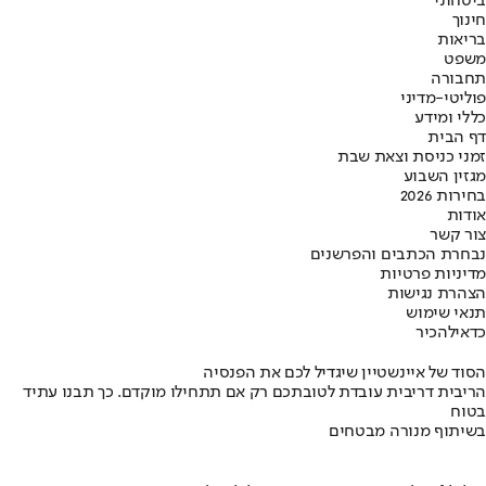
ביטחוני
חינוך
בריאות
משפט
תחבורה
פוליטי-מדיני
כללי ומידע
דף הבית
זמני כניסת וצאת שבת
מגזין השבוע
בחירות 2026
אודות
צור קשר
נבחרת הכתבים והפרשנים
מדיניות פרטיות
הצהרת נגישות
תנאי שימוש
כדאי
להכיר
הסוד של איינשטיין שיגדיל לכם את הפנסיה
הריבית דריבית עובדת לטובתכם רק אם תתחילו מוקדם. כך תבנו עתיד
בטוח
בשיתוף מנורה מבטחים