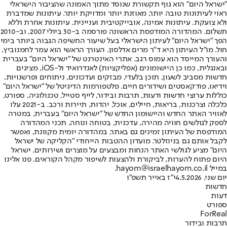
"ישראל היום" הוא גוף תקשורת שנוסד מתוך האמונה שהציבור הישראלי
ראוי לעיתונות טובה יותר, מאוזנת יותר ומדויקת יותר. עיתונות שמדברת
ולא צועקת. עיתונות אמינה, אובייקטיבית ועניינית. עיתונות אחרת וללא
תשלום. המהדורה המודפסת הראשונה פורסמה ב-30 ביולי 2007, וב-2010
הפך "ישראל היום" לעיתון הישראלי בעל שיעור החשיפה הגבוה ביותר בימי
חול. מו"ל העיתון היא ד"ר מרים אדלסון. העורך הראשי הוא עמר לחמנוביץ,
והעורך המייסד הוא עמוס רגב. אתרי האינטרנט של "ישראל היום" בעברית
ובאנגלית, כמו כן היישומונים (אפליקציות) לאנדרואיד ול-iOS, מציגים
חדשות מסביב לשעון, תוכן בלעדי, מבזקים ועדכונים, ניתוחים ופרשנויות,
וידיאו, פודקאסטים ושידורים חיים. פלטפורמות הדיגיטל של "ישראל היום"
כוללות ערוצי חדשות ודעות, תרבות ובידור, לייף סטייל, טכנולוגיה, ספורט,
כלכלה וצרכנות, בריאות, חיילים, אוכל, יהדות, תיירות ורכב. ב-2021 עלו
לאוויר האתר החדש והיישומון החדש של "ישראל היום" בעברית, במטרה
לספק לגולשים חוויה מהירה, עדכנית, בטוחה ונוחה. תכני המהדורה
המודפסת של העיתון זמינים גם באתר, במהדורה יומית מקוונת, ואפשר
לקבל אותם גם בניוזלטר. מועדון ההטבות הייחודי "הקליקה של ישראל
היום" מציע לגולשי האתר הנחות ומבצעים על מוצרים ושירותים. ישראל
היום פתוח להערות, לביקורת ולהצעות לשיפור מקהל הקוראים. פנו אלינו
במייל hayom@israelhayom.co.il.
יום שני, 4.5.2026
י"ז באייר תשפ"ו
חדשות
דעות
ספורט
ForReal
תרבות ובידור