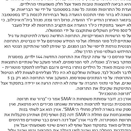
היא הביאה לתוצאות טובות מאוד אצל חלק משמעותי מהילדים.
ועדת סל התרופות ממונה כל שנה בספטמבר על ידי שר הבריאות, אך
השנה לא ברור מתי תתכנס הוועדה בשל הבחירות לכנסת ב־17 בספטמבר.
בינואר האחרון הודיע יו"ר הוועדה, פרופ' רוני גמזו, מנהל ביה"ח איכילוב, כי
לא יישאר בתפקידו כיו"ר הוועדה אם תקציב התרופות לא יגדל מעבר
ל־500 מיליון השקלים שתוקצבו על ידי הממשלה.
על פי הרשויות האמריקניות, התרופה החדשה נועדה לתינוקות עד גיל
שנתיים לכל סוגי המחלה ועל פי המידע שפורסם על יד נוברטיס, התרופה
הגנטית גורמת לריפוי של הגן הפגום, כך שניתן לומר שהתיקון הגנטי הוא
החידוש העולמי פורץ הדרך שלה.
עוד פורסם כי עד עתה קיבלו את התרופה החדשה 144 ילדים, במסגרת
מחקר בארה"ב ואנגליה. לפי הפרסומים, לאחר מעקב של שנתיים התוצאות
היו טובות מאוד: כל הילדים נותרו בחיים ורובם הצליחו לתפקד מוטורית -
לדבר ולאכול לבד, פעולות שחלקם לא היו כלל מצליחים לעשות ללא הטיפול
התרופתי. על פי הנתונים שפורסמו, המעקב אחר התרופה הוא רק בן 5
שנים, ועל פי נתוני החברה עד עתה לא היתה הרעה או ירידה בתפקוד אצל
התינוקות שקיבלו את התרופה.
"תרופה מהפכנית"
אורן כץ, דובר עמותת משפחות ה־SMA אמר כי "ברור שזו תרופה
מהפכנית ובניגוד לתרופות האחרות שאנחנו מכירים היא מרפאת, ואין
ספק שזו בשורה לחלק מחולי ה־SMA". אורן הוא אב לשתי בנות
שמאובחנות עם מחלת ה־SMA: דנה (12) ושחף (19) ושתיהן מקבלות את
תרופת הספינרזה. לדברי אורן "אצל דנה רואים כבר שיפורים מדהימים
וגדולים מאוד בתפקוד ואצל שחף לא רואים שינוי משמעותי אבל אין
הידרדרות במחלה כמו שהיה לפני קיבלה את התרופה וכמו שהיה עלול