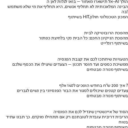
אל תישארו מאחור – בואו לגלות לאן ה-AI הולך
הבינה המלאכותית לא תחליף אנשים, היא תחליף את מי שלא משתמש
בה!
בשיתוף HIT,המכון הטכנולוגי חולון
מהפכת הרובוטיקה לבית
מהפכת הניקיון החכם: כל הבית נקי בלחיצת כפתור
בשיתוף רונלייט
הטעויות שיחתכו לכם את קצבת הפנסיה
ממשיכת כספים ועד חוסר תכנון – הצעדים שיצילו את הכסף שלכם
בשיתוף מנורה מבטחים
איך 200 ש"ח בחודש הופכים ל140 אלף ?
צעדים קטנים שיכולים לסגור את הבור הפנסיוני בין נשים לגברים
בשיתוף מנורה מבטחים
הסוד של איינשטיין שיגדיל לכם את הפנסיה
הריבית דריבית עובדת לטובתכם רק אם תתחילו מוקדם. כך תבנו עתיד
בטוח
בשיתוף מנורה מבטחים