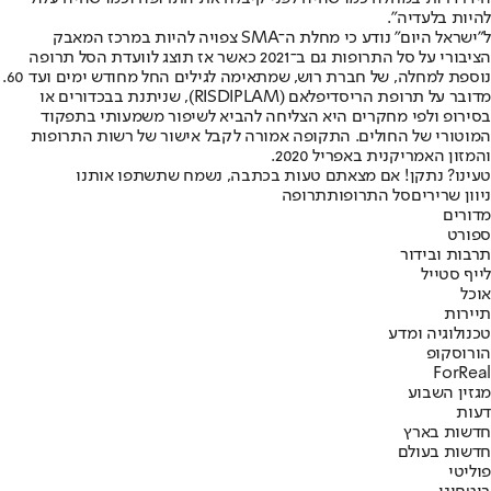
להיות בלעדיה".
ל"ישראל היום" נודע כי מחלת ה־SMA צפויה להיות במרכז המאבק
הציבורי על סל התרופות גם ב־2021 כאשר אז תוצג לוועדת הסל תרופה
נוספת למחלה, של חברת רוש, שמתאימה לגילים החל מחודש ימים ועד 60.
מדובר על תרופת הריסדיפלאם (RISDIPLAM), שניתנת בבכדורים או
בסירופ ולפי מחקרים היא הצליחה להביא לשיפור משמעותי בתפקוד
המוטורי של החולים. התקופה אמורה לקבל אישור של רשות התרופות
והמזון האמריקנית באפריל 2020.
טעינו? נתקן! אם מצאתם טעות בכתבה, נשמח שתשתפו אותנו
ניוון שרירים
סל התרופות
תרופה
מדורים
ספורט
תרבות ובידור
לייף סטייל
אוכל
תיירות
טכנולוגיה ומדע
הורוסקופ
ForReal
מגזין השבוע
דעות
חדשות בארץ
חדשות בעולם
פוליטי