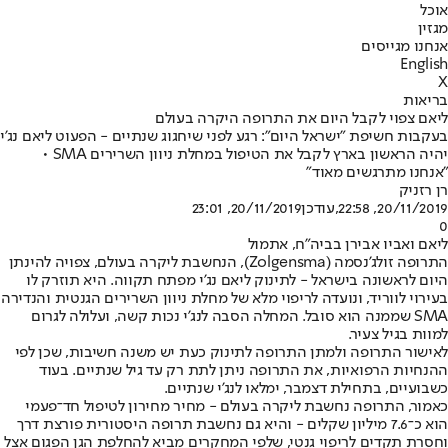
אוכל
מגזין
אנחנו מגייסים
English
X
בריאות
ליאם צפוי לקבל היום את התרופה היקרה בעולם
בעקבות חשיפת "ישראל היום": רגע לפני שיחגוג שנתיים - הפעוט ליאם נג'י
יהיה הראשון בארץ לקבל את הטיפול במחלת ניוון השרירים SMA •
"אנחנו מתרגשים מאוד"
רן רזניק
20/11/2019, 22:58
,עודכן
20/11/2019, 23:01
0
ליאם ואביו אבירן בביה"ח, אתמול
התרופה זולג'נסמה (Zolgensma), הנחשבת ליקרה בעולם, צפויה להינתן
היום לראשונה בישראל - לתינוק ליאם נג'י מפתח תקווה. היא תוזרק לו
בעירוי לווריד, ונועדה לריפוי מלא של מחלת ניוון השרירים הגנטית והנדירה
SMA שממנה הוא סובל. המחלה הסבה לנג'י נכות קשה, ועלולה לגרום
למוות בגיל צעיר.
לאישור התרופה ולמתן התרופה לתינוק כעת יש משנה חשיבות, שכן לפי
ההנחיות הרפואיות, את התרופה ניתן לתת רק עד גיל שנתיים. בעוד
כשבועיים, בתחילת דצמבר, ימלאו לנג'י שנתיים.
כאמור, התרופה נחשבת ליקרה בעולם - מחיר מחירון לטיפול חד־פעמי
הוא כ־7.6 מיליון שקלים - והיא גם נחשבת תרופה היסטורית פורצת דרך
וחסרת תקדים לריפוי גנטי, שלפי המחקרים מביא להחלפת הגן הפגום אצל