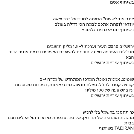
בשיתוף אסם
אתם עוד לא שם? הטיסה למונדיאל כבר יצאה
יונדאי לוקחת אתכם לבמה הכי גדולה בעולם
בשיתוף יונדאי מבית כלמוביל
ירושלים 2040: העיר נערכת ל- 1.5 מליון תושבים
מנכ"לית העירייה מציגה תוכנית להשארת הצעירים ובניית עתיד הדור
הבא
בשיתוף עיריית ירושלים
שופינג, אמנות ואוכל: המרכז המתחדש של מזרח י-ם
קפיצה קטנה לחו"ל: טיילת חדשה, מיצגי אמנות, וכיכרות משופצות
בהשקעה של 100 מיליון ₪
בשיתוף עיריית ירושלים
כך תחסכו בחשמל בלי להזיע
מהפכת האנרגיה של תדיראן: שליטה, אבטחת מידע וניהול אקלים חכם
בבית
בשיתוף TADIRAN