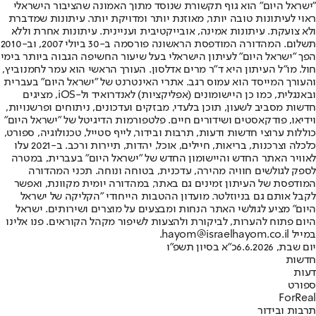
"ישראל היום" הוא גוף תקשורת שנוסד מתוך האמונה שהציבור הישראלי
ראוי לעיתונות טובה יותר, מאוזנת יותר ומדויקת יותר. עיתונות שמדברת
ולא צועקת. עיתונות אמינה, אובייקטיבית ועניינית. עיתונות אחרת וללא
תשלום. המהדורה המודפסת הראשונה פורסמה ב-30 ביולי 2007, וב-2010
הפך "ישראל היום" לעיתון הישראלי בעל שיעור החשיפה הגבוה ביותר בימי
חול. מו"ל העיתון היא ד"ר מרים אדלסון. העורך הראשי הוא עמר לחמנוביץ,
והעורך המייסד הוא עמוס רגב. אתרי האינטרנט של "ישראל היום" בעברית
ובאנגלית, כמו כן היישומונים (אפליקציות) לאנדרואיד ול-iOS, מציגים
חדשות מסביב לשעון, תוכן בלעדי, מבזקים ועדכונים, ניתוחים ופרשנויות,
וידיאו, פודקאסטים ושידורים חיים. פלטפורמות הדיגיטל של "ישראל היום"
כוללות ערוצי חדשות ודעות, תרבות ובידור, לייף סטייל, טכנולוגיה, ספורט,
כלכלה וצרכנות, בריאות, חיילים, אוכל, יהדות, תיירות ורכב. ב-2021 עלו
לאוויר האתר החדש והיישומון החדש של "ישראל היום" בעברית, במטרה
לספק לגולשים חוויה מהירה, עדכנית, בטוחה ונוחה. תכני המהדורה
המודפסת של העיתון זמינים גם באתר, במהדורה יומית מקוונת, ואפשר
לקבל אותם גם בניוזלטר. מועדון ההטבות הייחודי "הקליקה של ישראל
היום" מציע לגולשי האתר הנחות ומבצעים על מוצרים ושירותים. ישראל
היום פתוח להערות, לביקורת ולהצעות לשיפור מקהל הקוראים. פנו אלינו
במייל hayom@israelhayom.co.il.
יום שבת, 6.6.2026
כ"א בסיון תשפ"ו
חדשות
דעות
ספורט
ForReal
תרבות ובידור