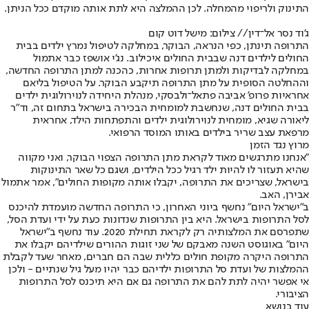
התינוק ולריפוי מהמחלה. לכן ההמלצה היא לתת אותה מוקדם ככל הניתן.
ג'וד נסר אל־דין
// צילום: מישל דוט קום
התרופה תינתן, כפי הנראה, הבוקר, במחלקה לטיפול נמרץ ילדים בבית
החולים לילדים דנה שבבית החולים איכילוב. נג'י אושפז כבר אתמול
במחלקה לבדיקות ולמתן תרופות אחרות, כהכנה למתן התרופה החדשה,
וההחלטה הסופית על מתן התרופה תיקבע הבוקר. על הטיפול בליאם
אחראיות פרופ' אביבה פתאל־ולבסקי, מנהלת היחידה לנוירולוגית ילדים
בבית החולים דנה, שנחשבת למומחית הבכירה בישראל בתחום זה, וד"ר
ליאורה שגיא, מומחית לנוירולוגית ילדים והתפתחות הילד, אחראית
מרפאת עצב שריר בילדים באותו המוסד הרפואי.
מרוץ נגד הזמן
"אנחנו מתרגשים מאוד לקראת מתן התרופה הצפוי הבוקר, ואני מקווה
שהיא תעזור לו להיות ילד רגיל ככל הילדים, ושגם כל שאר התינוקות
בישראל, שצריכים את התרופה, יקבלו אותה מקופות החולים", אמר אתמול
אבירן, האב.
ב"ישראל היום" נחשף ביוני האחרון, כי התרופה החדשה מועמדת להיכנס
לסל התרופות בישראל. היא בין התרופות שנדונות כעת על ידי ועדת הסל,
שתפרסם את המלצותיה רק לקראת תחילת 2020. עוד נחשף ב"ישראל
היום" באוגוסט השנה מאבקם של שני זוגות ההורים שילדיהם יקבלו את
התרופה היקרה מקופת חולים כללית שבה הם חברים, מאחר שעד לקבלת
ההמלצות של ועדת סל התרופות ילדיהם כבר יהיו מעל גיל שנתיים - ולכן
אי אפשר יהיה לתת להם את התרופה גם אם היא תיכנס לסל התרופות
הציבורי.
עוד בנושא