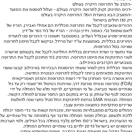
•
הקרב על התרופה היקרה בעולם
•
דניס התינוק זקוק לתרופה היקרה בעולם - ועלול לפספס את המועד
•
המאבק הבא בוועדת הסל: התרופה היקרה בעולם
רק 130 חולים בישראל
ההורים שנאבקו לקבל את התרופה מכללית הם אמילי ואבירן, הוריו של
ליאם שמואל נג'י, כאמור, וידין ובהיה - הוריו של ג'וד נסר אל־דין
מכסרא־סמיע שבגליל העליון. בספטמבר חשפנו כי ההורים פנו לוועדת
החריגים בכללית, באמצעות עו"ד יעל פרידל, וביקשו לקבל מימון לתרופה
שאינה בסל התרופות.
עוד נחשף כי ועדת החריגים בכללית החליטה לקבל את בקשתם ואישרה
לשני התינוקות את מימון התרופה. התינוק ג'וד מתוכנן לקבל את התרופה
בשבועיים הקרובים באיכילוב.
אישור הכללית ניתן לאחר ששתי הרופאות הבכירות באיכילוב קבעו ששני
התינוקות מתאימים ביותר לקבלת לתרופה הגנטית החדשה.
היא אושרה ביוני האחרון על ידי רשות התרופות והמזון האמריקאית
(FDA) כתרופה גנטית פורצת דרך, שניתנת כטיפול חד־פעמי רק עד גיל
שנתיים ואשר מביאה, על פי המחקרים, לריפוי מלא של המחלה על ידי
הכנסה לגוף של עותק גן בריא במקום הגן החסר שגורם למחלה הקשה.
המחלה הגנטית SMA גורמת לתינוקות החל מגיל כחצי שנה לחולשת
שרירים מתקדמת כתוצאה מניוון עצבי.
החולים סובלים ממוגבלויות מוטוריות, מנכויות קשות עד כדי חוסר יכולת
ללכת ולנשום, ובחלק מסוגי המחלה מדובר אף בתמותה עד גיל שנתיים. על
פי ההערכות, בישראל כ־130 חולים בלבד במחלה בכל הגילים, ולפי הערכות
הרופאים יש בישראל 15־20 ילדים בני שנתיים החולים המחלה.
טעינו? נתקן! אם מצאתם טעות בכתבה, נשמח שתשתפו אותנו