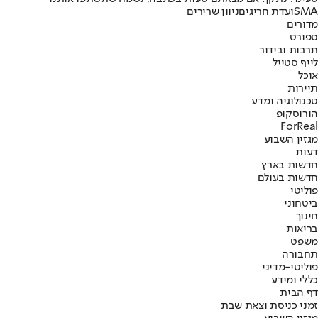
SMA
ועדת חריגים
ניוון שרירים
מדורים
ספורט
תרבות ובידור
לייף סטייל
אוכל
תיירות
טכנולוגיה ומדע
הורוסקופ
ForReal
מגזין השבוע
דעות
חדשות בארץ
חדשות בעולם
פוליטי
ביטחוני
חינוך
בריאות
משפט
תחבורה
פוליטי-מדיני
כללי ומידע
דף הבית
זמני כניסת וצאת שבת