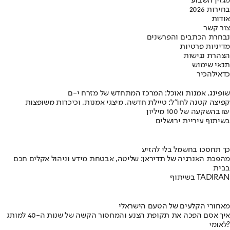
מגזין השבוע
בחירות 2026
אודות
צור קשר
נבחרת הכתבים והפרשנים
מדיניות פרטיות
הצהרת נגישות
תנאי שימוש
כדאי
להכיר
שופינג, אמנות ואוכל: המרכז המתחדש של מזרח י-ם
קפיצה קטנה לחו"ל: טיילת חדשה, מיצגי אמנות, וכיכרות משופצות
בהשקעה של 100 מיליון ₪
בשיתוף עיריית ירושלים
כך תחסכו בחשמל בלי להזיע
מהפכת האנרגיה של תדיראן: שליטה, אבטחת מידע וניהול אקלים חכם
בבית
בשיתוף TADIRAN
מאחורי הקלעים של הטעם הישראלי
איך אסם הפכה את תקופת הצנע והמחסור הקשה של שנות ה-40 למותג
לאומי?