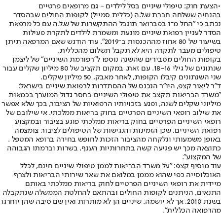
•
הצעת חוק: טיפולי שיניים בסל לילדים - גם מרופאים פרטיים
בהנחיה ששלחה חברת ש.ל.ה (כללית סמייל) לקופות החולים שבהסדר
נכתב כי "החל מ־1 בפברואר תוגבל ההתקשרות של ש.ל.ה עם כל מרפאת
הסדר לעניין רפואת שיניים מונעת ומשמרת לילדים לתקרת פעילות
בשיעור של 80 אחוז מההכנסות ב־2019". עוד הודגש שאם המרפאה תיתן
טיפולים מעבר לתקרה היא לא תקבל תשלום מהכללית.
בקופות החולים מסבירים שהשנה נוספו ל"רפורמת השיניים" של ליצמן
שנתונים של גילי 18-16. עם זאת, במקום תקציב של 80 מיליון שקלים עבור
שני השנתונים קיבלו הקופות, לאחר מאבק, 50 מיליון שקלים.
ד"ר ליאור קצפ, היו"ר הנכנס של ההסתדרות לרפואת שיניים בישראל:
"משרד הבריאות תקצב את טיפולי השיניים בחסר גדול המוערך בכמאות
מיליוני שקלים לשנה, ופגע בזכויותיו הרפואיות של הציבור, בכך שלא אפשר
את שילוב רופאי השיניים הפרטיים בחוק בריאות ממלכתי. אי שילובם של
רופאי השיניים הפרטיים בחוק בריאות ממלכתי פוגע בציבור ובמקצוע
רפואת השיניים, שכן הזמינות והנגישות של הטיפולים לציבור, צומצמה
באופן משמעותי ונלקחה מהציבור הזכות לחופש בחירה ברופא המטפל .
כתוצאה מכך יש פגיעה קשה בתחרותיות הענף, בשרות וברמתו הגבוהה
של המקצוע".
עוד מוסיף קצפ: "על משרד הבריאות לממן טיפולי שיניים חינם, לכלל
האוכלוסייה כפי שהוא מממן במלואם את שאר שירותי הבריאות ולצרף
מיידית את רופאי השיניים הפרטיים לחוק בריאות ממלכתי באותם
התנאים, הניתנים לקופות החולים ובהתאם להחלטת הממשלה שנתקבלה
בשנת 2010, אך לא יושמה. שיניים הן לא מותרות ואין שם סיבה שהן יוחרגו
מהרפואה הכללית״.