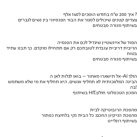
איך 200 ש"ח בחודש הופכים ל140 אלף ?
צעדים קטנים שיכולים לסגור את הבור הפנסיוני בין נשים לגברים
בשיתוף מנורה מבטחים
הסוד של איינשטיין שיגדיל לכם את הפנסיה
הריבית דריבית עובדת לטובתכם רק אם תתחילו מוקדם. כך תבנו עתיד
בטוח
בשיתוף מנורה מבטחים
אל תישארו מאחור – בואו לגלות לאן ה-AI הולך
הבינה המלאכותית לא תחליף אנשים, היא תחליף את מי שלא משתמש
בה!
בשיתוף HIT,המכון הטכנולוגי חולון
מהפכת הרובוטיקה לבית
מהפכת הניקיון החכם: כל הבית נקי בלחיצת כפתור
בשיתוף רונלייט