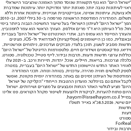
"ישראל היום" הוא גוף תקשורת שנוסד מתוך האמונה שהציבור הישראלי
ראוי לעיתונות טובה יותר, מאוזנת יותר ומדויקת יותר. עיתונות שמדברת
ולא צועקת. עיתונות אמינה, אובייקטיבית ועניינית. עיתונות אחרת וללא
תשלום. המהדורה המודפסת הראשונה פורסמה ב-30 ביולי 2007, וב-2010
הפך "ישראל היום" לעיתון הישראלי בעל שיעור החשיפה הגבוה ביותר בימי
חול. מו"ל העיתון היא ד"ר מרים אדלסון. העורך הראשי הוא עמר לחמנוביץ,
והעורך המייסד הוא עמוס רגב. אתרי האינטרנט של "ישראל היום" בעברית
ובאנגלית, כמו כן היישומונים (אפליקציות) לאנדרואיד ול-iOS, מציגים
חדשות מסביב לשעון, תוכן בלעדי, מבזקים ועדכונים, ניתוחים ופרשנויות,
וידיאו, פודקאסטים ושידורים חיים. פלטפורמות הדיגיטל של "ישראל היום"
כוללות ערוצי חדשות ודעות, תרבות ובידור, לייף סטייל, טכנולוגיה, ספורט,
כלכלה וצרכנות, בריאות, חיילים, אוכל, יהדות, תיירות ורכב. ב-2021 עלו
לאוויר האתר החדש והיישומון החדש של "ישראל היום" בעברית, במטרה
לספק לגולשים חוויה מהירה, עדכנית, בטוחה ונוחה. תכני המהדורה
המודפסת של העיתון זמינים גם באתר, במהדורה יומית מקוונת, ואפשר
לקבל אותם גם בניוזלטר. מועדון ההטבות הייחודי "הקליקה של ישראל
היום" מציע לגולשי האתר הנחות ומבצעים על מוצרים ושירותים. ישראל
היום פתוח להערות, לביקורת ולהצעות לשיפור מקהל הקוראים. פנו אלינו
במייל hayom@israelhayom.co.il.
יום שישי, 8.5.2026
כ"א באייר תשפ"ו
חדשות
דעות
ספורט
ForReal
תרבות ובידור