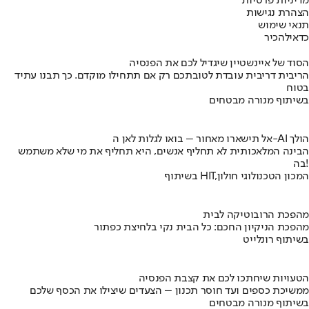
מדיניות פרטיות
הצהרת נגישות
תנאי שימוש
כדאי
להכיר
הסוד של איינשטיין שיגדיל לכם את הפנסיה
הריבית דריבית עובדת לטובתכם רק אם תתחילו מוקדם. כך תבנו עתיד
בטוח
בשיתוף מנורה מבטחים
אל תישארו מאחור – בואו לגלות לאן ה-AI הולך
הבינה המלאכותית לא תחליף אנשים, היא תחליף את מי שלא משתמש
בה!
בשיתוף HIT,המכון הטכנולוגי חולון
מהפכת הרובוטיקה לבית
מהפכת הניקיון החכם: כל הבית נקי בלחיצת כפתור
בשיתוף רונלייט
הטעויות שיחתכו לכם את קצבת הפנסיה
ממשיכת כספים ועד חוסר תכנון – הצעדים שיצילו את הכסף שלכם
בשיתוף מנורה מבטחים