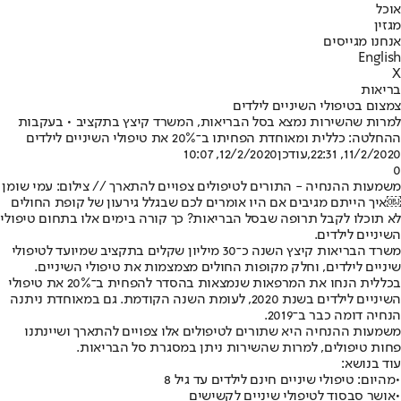
אוכל
מגזין
אנחנו מגייסים
English
X
בריאות
צמצום בטיפולי השיניים לילדים
למרות שהשירות נמצא בסל הבריאות, המשרד קיצץ בתקציב • בעקבות
ההחלטה: כללית ומאוחדת הפחיתו ב־20% את טיפולי השיניים לילדים
11/2/2020, 22:31
,עודכן
12/2/2020, 10:07
0
משמעות ההנחיה - התורים לטיפולים צפויים להתארך // צילום: עמי שומן
￼איך הייתם מגיבים אם היו אומרים לכם שבגלל גירעון של קופת החולים
לא תוכלו לקבל תרופה שבסל הבריאות? כך קורה בימים אלו בתחום טיפולי
השיניים לילדים.
משרד הבריאות קיצץ השנה כ־30 מיליון שקלים בתקציב שמיועד לטיפולי
שיניים לילדים, וחלק מקופות החולים מצמצמות את טיפולי השיניים.
בכללית הנחו את המרפאות שנמצאות בהסדר להפחית ב־20% את טיפולי
השיניים לילדים בשנת 2020, לעומת השנה הקודמת. גם במאוחדת ניתנה
הנחיה דומה כבר ב־2019.
משמעות ההנחיה היא שתורים לטיפולים אלו צפויים להתארך ושיינתנו
פחות טיפולים, למרות שהשירות ניתן במסגרת סל הבריאות.
עוד בנושא:
•
מהיום: טיפולי שיניים חינם לילדים עד גיל 8
•
אושר סבסוד לטיפולי שיניים לקשישים