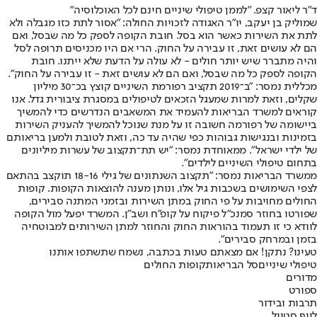
ד"ר ליאור קצפ. "לממן טיפולי שיניים חינם לכל האוכלוסיה"
שמוליק בן יעקב, יו"ר האגודה לזכויות החולה: "אסור לתת כזו מגבלה ולא
לתת את השירות כאשר הוא בסל. חובת הקופה לספק כל מה שבסל, ואם
הם לא עושים זאת, זו עבירה על החוק. הרי אם היו מכניסים תרופה לסל
והיה מתברר שיש יותר חולים - לא עולה על הדעת שלא ייתנו. חובת
הקופה לספק כל מה שבסל, ואם הם לא עושים זאת - זו עבירה על החוק".
מכללית נמסר: "ב־2019 תקציב רפורמת השיניים קוצץ בכ־30 מיליון
שקלים, וזאת למרות שמעגל הזכאים לטיפולים במסגרת ציבורית גדל. אנו
קוראים למשרד הבריאות להעמיד את המשאבים הנדרשים כדי להמשיך
ביישומה של רפורמה חשובה זו על מנת שנוכל להמשיך להעניק השירות
בזמינות ובנגישות גבוהות כפי שהיה עד כה, וזאת לטובת ולמען בריאותם
של ילדי ישראל". ממאוחדת נמסר: "יש תת־תקצוב של עשרות מיליונים
בתחום טיפולי השיניים לילדים".
ממשרד הבריאות נמסר: "תקצוב השנתונים של גילי 18-16 תוקצב בהתאם
לצפי השימושים בשכבות גיל אלו, ונותן מענה להוצאות הקופות. קופות
החולים מחויבות על פי החוק במתן השירות ובזמני המתנה סבירים,
שפורטו בחוזר סמנכ"ל פיקוח על קופ"ח ושב"ן. המשרד יפעל מול הקופה
לוודא כי זו תעמוד בהוראות החוק והחוזר למתן השירותים למבוטחיה
בזמן ובמרחק סבירים".
טעינו? נתקן! אם מצאתם טעות בכתבה, נשמח שתשתפו אותנו
טיפולי שיניים
סל הבריאות
קופות החולים
מדורים
ספורט
תרבות ובידור
לייף סטייל