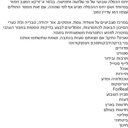
יחס הכפלה שבועי של פי שלושה וחמישה. בג'סר א־זרקא המצב חמור
במיוחד ושם יחס ההכפלה מגיע אף לפי שמונה, עם זאת מספר החולים
עצמו הוא עדיין נמוך.
במרכז מצביעים על אשדוד, צפת, אופקים, אור יהודה, טבריה וג'ת כערי
הסיכון הבאות להתפרצות, וממליצים לבצע בדיקות נוספות במגזר הערבי
במטרה למנוע התפרצות משמעותית במגזר.
טעינו? נתקן! אם מצאתם טעות בכתבה, נשמח שתשתפו אותנו
בני ברק
הידבקות
מכון ויצמן
קורונה
מדורים
ספורט
תרבות ובידור
לייף סטייל
אוכל
תיירות
טכנולוגיה ומדע
הורוסקופ
ForReal
מגזין השבוע
דעות
חדשות בארץ
חדשות בעולם
פוליטי
ביטחוני
חינוך