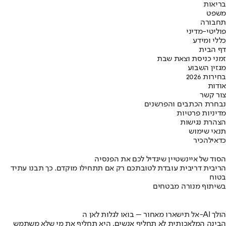
בריאות
משפט
תחבורה
פוליטי-מדיני
כללי ומידע
דף הבית
זמני כניסת וצאת שבת
מגזין השבוע
בחירות 2026
אודות
צור קשר
נבחרת הכתבים והפרשנים
מדיניות פרטיות
הצהרת נגישות
תנאי שימוש
כדאי
להכיר
הסוד של איינשטיין שיגדיל לכם את הפנסיה
הריבית דריבית עובדת לטובתכם רק אם תתחילו מוקדם. כך תבנו עתיד
בטוח
בשיתוף מנורה מבטחים
אל תישארו מאחור – בואו לגלות לאן ה-AI הולך
הבינה המלאכותית לא תחליף אנשים, היא תחליף את מי שלא משתמש