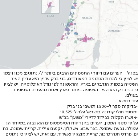
בסגול - הערים עם דיווחי התסמינים הרבים ביותר // נתונים: מכון ויצמן
יש לציין כי למרות הנתונים המעודדים, בני ברק עדיין היא עדיין העיר
השנייה בכמות הנדבקים בארץ, והראשונה לפי גודל האוכלוסייה. יש לציין
כי בני ברק היא העיר הצפופה ביותר בארץ ואחת מהערים הצפופות
בעולם.
עוד בנושא:
•
בדיקות סקר ל-1,500 תושבי בני ברק
•
מספר חולי קורונה בישראל עלה ל-10,525
•
אושרו הקלות בבידוד לדיירי "משען" בב"ש
על פי נתוני המכון, הערים בהן דיווח הסימפטומים הוא גבוה במיוחד הן
עפולה, גבעת שמואל, באר שבע, אשקלון, יקנעם עילית, קריית שמונה, בת
ים, פרדס חנה־כרכור, קריית מוצקין ואשדוד. עם זאת, יש לציין כי נתונים