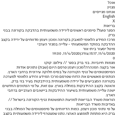
אוכל
מגזין
אנחנו מגייסים
English
X
בריאות
הסגר פועל? סימנים ראשונים לירידה משמעותית בהדבקה בקורונה בבני
ברק
מרכז המידע הלאומי למאבק בקורונה ומכון ויצמן מדווחים על ירידה בקצב
ההדבקה במוקד המשמעותי • עלייה במגזר הערבי
מיטל יסעור בית-אור
11/4/2020, 15:17
,עודכן
11/4/2020, 19:00
0
מגמות חיוביות. בני ברק בסגר // צילום: קוקו
אור בקצה המנהרה?
מכון ויצמן פרסם היום (שבת) נתונים אודות
הסימפטומים של נגיף הקורונה על בסיס חלוקה עירונית ברחבי הארץ.
הנתונים מאששים את הדוח שפרסם מרכז המידע והידע הלאומי למערכה
בקורונה המצביעים על ירידה משמעותית בהידבקות בעיר בני ברק,
והאטה בקצב ההידבקות במחלה בארץ. עם זאת, על פי הנתונים החדשים
ישנה עלייה משמעותית בשיעור ההידבקות ביישובים הערביים ברחבי
הארץ.
הוראות משרד הבריאות למניעת התפשטות נגיף הקורונה בישראל //
באדיבות משרד הבריאות
על פי נתוני מכון ויצמן, כמות הדיווחים על סימפטומים של המחלה בבני
ברק היא מתחת לממוצע הארצי, נתון שמצטרף לירידה משמעותית בקצב