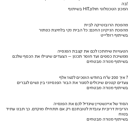
בה!
בשיתוף HIT,המכון הטכנולוגי חולון
מהפכת הרובוטיקה לבית
מהפכת הניקיון החכם: כל הבית נקי בלחיצת כפתור
בשיתוף רונלייט
הטעויות שיחתכו לכם את קצבת הפנסיה
ממשיכת כספים ועד חוסר תכנון – הצעדים שיצילו את הכסף שלכם
בשיתוף מנורה מבטחים
איך 200 ש"ח בחודש הופכים ל140 אלף ?
צעדים קטנים שיכולים לסגור את הבור הפנסיוני בין נשים לגברים
בשיתוף מנורה מבטחים
הסוד של איינשטיין שיגדיל לכם את הפנסיה
הריבית דריבית עובדת לטובתכם רק אם תתחילו מוקדם. כך תבנו עתיד
בטוח
בשיתוף מנורה מבטחים