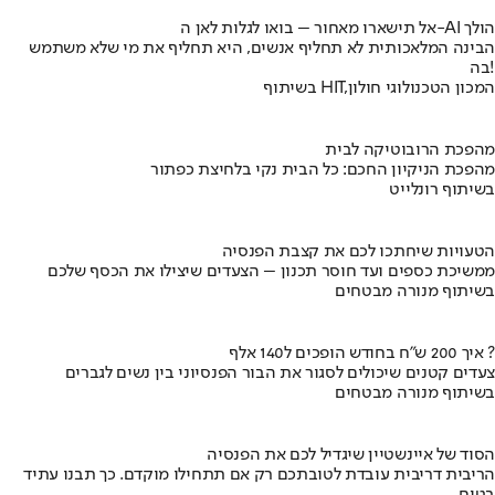
אל תישארו מאחור – בואו לגלות לאן ה-AI הולך
הבינה המלאכותית לא תחליף אנשים, היא תחליף את מי שלא משתמש
בה!
בשיתוף HIT,המכון הטכנולוגי חולון
מהפכת הרובוטיקה לבית
מהפכת הניקיון החכם: כל הבית נקי בלחיצת כפתור
בשיתוף רונלייט
הטעויות שיחתכו לכם את קצבת הפנסיה
ממשיכת כספים ועד חוסר תכנון – הצעדים שיצילו את הכסף שלכם
בשיתוף מנורה מבטחים
איך 200 ש"ח בחודש הופכים ל140 אלף ?
צעדים קטנים שיכולים לסגור את הבור הפנסיוני בין נשים לגברים
בשיתוף מנורה מבטחים
הסוד של איינשטיין שיגדיל לכם את הפנסיה
הריבית דריבית עובדת לטובתכם רק אם תתחילו מוקדם. כך תבנו עתיד
בטוח