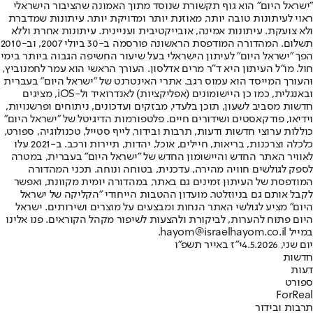
"ישראל היום" הוא גוף תקשורת שנוסד מתוך האמונה שהציבור הישראלי
ראוי לעיתונות טובה יותר, מאוזנת יותר ומדויקת יותר. עיתונות שמדברת
ולא צועקת. עיתונות אמינה, אובייקטיבית ועניינית. עיתונות אחרת וללא
תשלום. המהדורה המודפסת הראשונה פורסמה ב-30 ביולי 2007, וב-2010
הפך "ישראל היום" לעיתון הישראלי בעל שיעור החשיפה הגבוה ביותר בימי
חול. מו"ל העיתון היא ד"ר מרים אדלסון. העורך הראשי הוא עמר לחמנוביץ,
והעורך המייסד הוא עמוס רגב. אתרי האינטרנט של "ישראל היום" בעברית
ובאנגלית, כמו כן היישומונים (אפליקציות) לאנדרואיד ול-iOS, מציגים
חדשות מסביב לשעון, תוכן בלעדי, מבזקים ועדכונים, ניתוחים ופרשנויות,
וידיאו, פודקאסטים ושידורים חיים. פלטפורמות הדיגיטל של "ישראל היום"
כוללות ערוצי חדשות ודעות, תרבות ובידור, לייף סטייל, טכנולוגיה, ספורט,
כלכלה וצרכנות, בריאות, חיילים, אוכל, יהדות, תיירות ורכב. ב-2021 עלו
לאוויר האתר החדש והיישומון החדש של "ישראל היום" בעברית, במטרה
לספק לגולשים חוויה מהירה, עדכנית, בטוחה ונוחה. תכני המהדורה
המודפסת של העיתון זמינים גם באתר, במהדורה יומית מקוונת, ואפשר
לקבל אותם גם בניוזלטר. מועדון ההטבות הייחודי "הקליקה של ישראל
היום" מציע לגולשי האתר הנחות ומבצעים על מוצרים ושירותים. ישראל
היום פתוח להערות, לביקורת ולהצעות לשיפור מקהל הקוראים. פנו אלינו
במייל hayom@israelhayom.co.il.
יום שני, 4.5.2026
י"ז באייר תשפ"ו
חדשות
דעות
ספורט
ForReal
תרבות ובידור