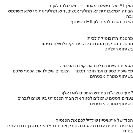
אל תישארו מאחור – בואו לגלות לאן ה-AI הולך
הבינה המלאכותית לא תחליף אנשים, היא תחליף את מי שלא משתמש
בה!
בשיתוף HIT,המכון הטכנולוגי חולון
מהפכת הרובוטיקה לבית
מהפכת הניקיון החכם: כל הבית נקי בלחיצת כפתור
בשיתוף רונלייט
הטעויות שיחתכו לכם את קצבת הפנסיה
ממשיכת כספים ועד חוסר תכנון – הצעדים שיצילו את הכסף שלכם
בשיתוף מנורה מבטחים
איך 200 ש"ח בחודש הופכים ל140 אלף ?
צעדים קטנים שיכולים לסגור את הבור הפנסיוני בין נשים לגברים
בשיתוף מנורה מבטחים
הסוד של איינשטיין שיגדיל לכם את הפנסיה
הריבית דריבית עובדת לטובתכם רק אם תתחילו מוקדם. כך תבנו עתיד
בטוח