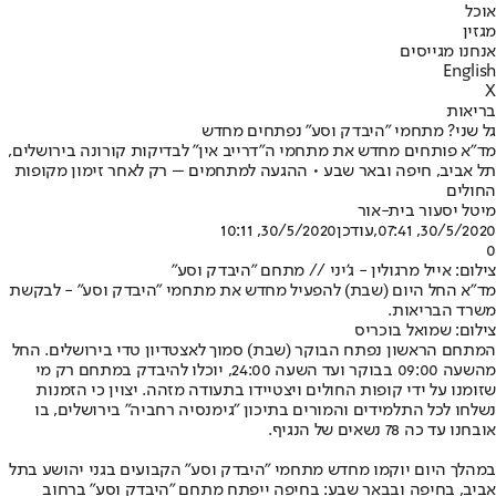
אוכל
מגזין
אנחנו מגייסים
English
X
בריאות
גל שני? מתחמי "היבדק וסע" נפתחים מחדש
מד"א פותחים מחדש את מתחמי ה"דרייב אין" לבדיקות קורונה בירושלים,
תל אביב, חיפה ובאר שבע • ההגעה למתחמים – רק לאחר זימון מקופות
החולים
מיטל יסעור בית-אור
30/5/2020, 07:41
,עודכן
30/5/2020, 10:11
0
צילום: אייל מרגולין - ג'יני // מתחם "היבדק וסע"
מד"א החל היום (שבת) להפעיל מחדש את מתחמי "היבדק וסע" - לבקשת
משרד הבריאות.
צילום: שמואל בוכריס
המתחם הראשון נפתח הבוקר (שבת) סמוך לאצטדיון טדי בירושלים. החל
מהשעה 09:00 בבוקר ועד השעה 24:00, יוכלו להיבדק במתחם רק מי
שזומנו על ידי קופות החולים ויצטיידו בתעודה מזהה. יצוין כי הזמנות
נשלחו לכל התלמידים והמורים בתיכון "גימנסיה רחביה" בירושלים, בו
אובחנו עד כה 78 נשאים של הנגיף.
במהלך היום יוקמו מחדש מתחמי "היבדק וסע" הקבועים בגני יהושע בתל
אביב, בחיפה ובבאר שבע: בחיפה ייפתח מתחם "היבדק וסע" ברחוב