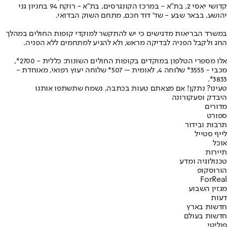
קדושי יאסי 2, בת"א - במרכז הקונגרסים, בת"א - רוקח 94 בחניון גני
יהושע, בבאר שבע - שד' דוד חכם, מתחם השוק הבדואי.
במשרד הבריאות מדגישים כי יש להתקשר למוקדי קופות החולים במהלך
החג ולקבל הפניה לבדיקה מראש, ולא להגיע למתחמים ללא הפניה.
אלו מספרי הטלפון במוקדים בקופות החולים השונות: כללית - 2700*,
מכבי - 3555* שלוחה 4, לאומית – 507* שלוחה יעוץ רפואי, מאוחדת -
3833*.
טעינו? נתקן! אם מצאתם טעות בכתבה, נשמח שתשתפו אותנו
היבדק וסע
קורונה
מדורים
ספורט
תרבות ובידור
לייף סטייל
אוכל
תיירות
טכנולוגיה ומדע
הורוסקופ
ForReal
מגזין השבוע
דעות
חדשות בארץ
חדשות בעולם
פוליטי