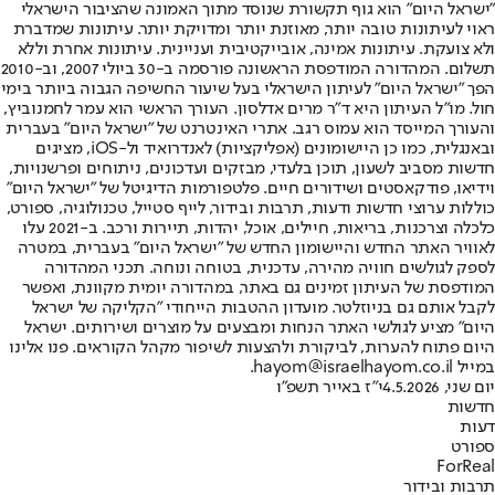
"ישראל היום" הוא גוף תקשורת שנוסד מתוך האמונה שהציבור הישראלי
ראוי לעיתונות טובה יותר, מאוזנת יותר ומדויקת יותר. עיתונות שמדברת
ולא צועקת. עיתונות אמינה, אובייקטיבית ועניינית. עיתונות אחרת וללא
תשלום. המהדורה המודפסת הראשונה פורסמה ב-30 ביולי 2007, וב-2010
הפך "ישראל היום" לעיתון הישראלי בעל שיעור החשיפה הגבוה ביותר בימי
חול. מו"ל העיתון היא ד"ר מרים אדלסון. העורך הראשי הוא עמר לחמנוביץ,
והעורך המייסד הוא עמוס רגב. אתרי האינטרנט של "ישראל היום" בעברית
ובאנגלית, כמו כן היישומונים (אפליקציות) לאנדרואיד ול-iOS, מציגים
חדשות מסביב לשעון, תוכן בלעדי, מבזקים ועדכונים, ניתוחים ופרשנויות,
וידיאו, פודקאסטים ושידורים חיים. פלטפורמות הדיגיטל של "ישראל היום"
כוללות ערוצי חדשות ודעות, תרבות ובידור, לייף סטייל, טכנולוגיה, ספורט,
כלכלה וצרכנות, בריאות, חיילים, אוכל, יהדות, תיירות ורכב. ב-2021 עלו
לאוויר האתר החדש והיישומון החדש של "ישראל היום" בעברית, במטרה
לספק לגולשים חוויה מהירה, עדכנית, בטוחה ונוחה. תכני המהדורה
המודפסת של העיתון זמינים גם באתר, במהדורה יומית מקוונת, ואפשר
לקבל אותם גם בניוזלטר. מועדון ההטבות הייחודי "הקליקה של ישראל
היום" מציע לגולשי האתר הנחות ומבצעים על מוצרים ושירותים. ישראל
היום פתוח להערות, לביקורת ולהצעות לשיפור מקהל הקוראים. פנו אלינו
במייל hayom@israelhayom.co.il.
יום שני, 4.5.2026
י"ז באייר תשפ"ו
חדשות
דעות
ספורט
ForReal
תרבות ובידור