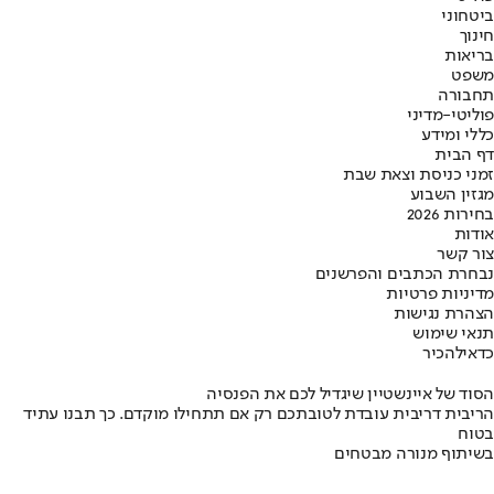
ביטחוני
חינוך
בריאות
משפט
תחבורה
פוליטי-מדיני
כללי ומידע
דף הבית
זמני כניסת וצאת שבת
מגזין השבוע
בחירות 2026
אודות
צור קשר
נבחרת הכתבים והפרשנים
מדיניות פרטיות
הצהרת נגישות
תנאי שימוש
כדאי
להכיר
הסוד של איינשטיין שיגדיל לכם את הפנסיה
הריבית דריבית עובדת לטובתכם רק אם תתחילו מוקדם. כך תבנו עתיד
בטוח
בשיתוף מנורה מבטחים