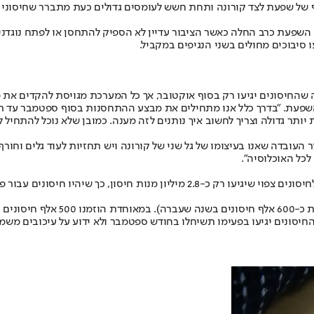
ל שפעת לצד קורונה ותחת חשש לעומסים גדולים כעת מתברר שחיסוני הש
ת השפעת כרב החלה כאשר הציבור עדיין לא הספיק להתחסן או לפתח נוגד
 סיבוכים מחולים בשני הנגיפים במקביל.
דעה שהחיסונים יגיעו רק בסוף אוקטובר, אך כל המערכת מגויסת להקדים את
שפעת. "בדרך כלל אנו מתחילים את מבצע ההתחסנות בסוף ספטמבר עד תח
תר גדולה וצריך לחשוב איך נותנים לזה מענה. כמובן שלא נוכל להתחיל לח
ור העובדה שאנו בעיצומו של גל שני של קורונה ויש תחזיות לעוד גלים וח
כל האוכלוסיה".
בקופות החולים הזמינו כ-4 מיליון מנות חיסון, אך בשל ביקוש עולמי גבוה לחיסונים צ