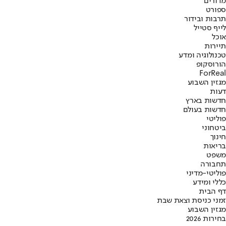
מדורים
ספורט
תרבות ובידור
לייף סטייל
אוכל
תיירות
טכנולוגיה ומדע
הורוסקופ
ForReal
מגזין השבוע
דעות
חדשות בארץ
חדשות בעולם
פוליטי
ביטחוני
חינוך
בריאות
משפט
תחבורה
פוליטי-מדיני
כללי ומידע
דף הבית
זמני כניסת וצאת שבת
מגזין השבוע
בחירות 2026