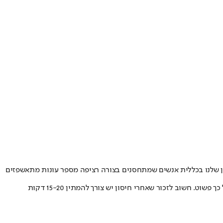
סיון שלנו בכללית אנשים שמתחסנים בצורה רציפה מספר עונות מתאשפזים
עוד סיפרה "החיסונים יינתנו במרפאות שבהן כניסות נפרדות או בחללים נפרדים במרפאות. לחיסון ב'דרייב אין' יש יתרונות וחסרונות ודעתנו זה לא כל כך פשוט. חשוב לזכור שאחרי חיסון יש צורך להמתין 15-20 דקות