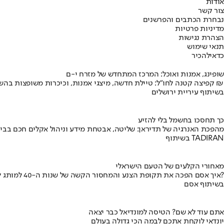
אודות
צור קשר
נבחרת הכתבים והפרשנים
מדיניות פרטיות
הצהרת נגישות
תנאי שימוש
כדאי
להכיר
שופינג, אמנות ואוכל: המרכז המתחדש של מזרח י-ם
קפיצה קטנה לחו"ל: טיילת חדשה, מיצגי אמנות, וכיכרות משופצות בהשקעה של 100 מיליון ₪
בשיתוף עיריית ירושלים
כך תחסכו בחשמל בלי להזיע
מהפכת האנרגיה של תדיראן: שליטה, אבטחת מידע וניהול אקלים חכם בבי
בשיתוף TADIRAN
מאחורי הקלעים של הטעם הישראלי
איך אסם הפכה את תקופת הצנע והמחסור הקשה של שנות ה-40 למותג לאומי?
בשיתוף אסם
אתם עוד לא שם? הטיסה למונדיאל כבר יצאה
יונדאי לוקחת אתכם לבמה הכי גדולה בעולם