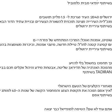
בשיתוף יונדאי מבית כלמוביל
ירושלים 2040: העיר נערכת ל- 1.5 מליון תושבים
מנכ"לית העירייה מציגה תוכנית להשארת הצעירים ובניית עתיד הדור הבא
בשיתוף עיריית ירושלים
שופינג, אמנות ואוכל: המרכז המתחדש של מזרח י-ם
קפיצה קטנה לחו"ל: טיילת חדשה, מיצגי אמנות, וכיכרות משופצות בהשקעה של 100 מיליון ₪
בשיתוף עיריית ירושלים
כך תחסכו בחשמל בלי להזיע
מהפכת האנרגיה של תדיראן: שליטה, אבטחת מידע וניהול אקלים חכם בבי
בשיתוף TADIRAN
מאחורי הקלעים של הטעם הישראלי
איך אסם הפכה את תקופת הצנע והמחסור הקשה של שנות ה-40 למותג לאומי?
בשיתוף אסם
אתם עוד לא שם? הטיסה למונדיאל כבר יצאה