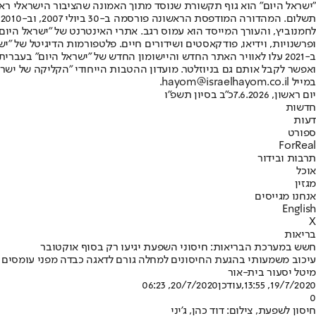
"ישראל היום" הוא גוף תקשורת שנוסד מתוך האמונה שהציבור הישראלי ראוי 
ת
ופרשנויות, וידיאו, פודקאסטים ושידורים חיים. פלטפורמות הדיגיטל של "ישרא
ב-2021 עלו לאוויר האתר החדש והיישומון החדש של "ישראל היום" בע
ואפשר לקבל אותם גם בניוזלטר. מועדון ההטבות הייחודי "הקליקה של ישרא
במייל hayom@israelhayom.co.il.
יום ראשון, 7.6.2026
כ"ב בסיון תשפ"ו
חדשות
דעות
ספורט
ForReal
תרבות ובידור
אוכל
מגזין
אנחנו מגייסים
English
X
בריאות
חשש במערכת הבריאות: חיסוני השפעת יגיעו רק בסוף אוקטובר
עיכוב משמעותי בהגעת החיסונים למחלה גורם לדאגה כבדה מפני עומסים 
מיטל יסעור בית-אור
19/7/2020, 13:55
,עודכן
20/7/2020, 06:23
0
חיסון לשפעת, צילום: דוד כהן, ג'יני