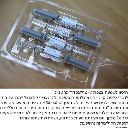
חיסון לשפעת בצפת // צילום: דוד כהן, ג'יני
לדברי כלנית קיי: "יהיו אוכלוסיות בסיכון ולהן נעדיף קודם כל לתת את 
פחות. אצל ילדים שמקפידים להתחסן יש 30-40 אחוז פחות אישפוזים ממי שלא מתחסנים בצורה עקבית".
במרפאה כדי לוודא שאין תופעות לוואי ובדרייב אין אנחנו לא יכולים להקפיד 
טעינו? נתקן! אם מצאתם טעות בכתבה, נשמח שתשתפו אותנו
קופות החולים
קורונה
שפעת