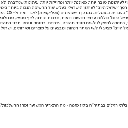
לעיתונות טובה יותר, מאוזנת יותר ומדויקת יותר. עיתונות שמדברת ולא צ
שלום. המהדורה המודפסת הראשונה פורסמה ב-30 ביולי 2007, וב-2010 הפך "ישראל היום" לעיתון הישראלי בעל שי
לחמנוביץ,
ל היום" כוללות ערוצי חדשות ודעות, תרבות ובידור, לייף סטייל, טכנולוגיה
ברית, במטרה לספק לגולשים חוויה מהירה, עדכנית, בטוחה ונוחה. תכני המה
ל היום" מציע לגולשי האתר הנחות ומבצעים על מוצרים ושירותים. ישראל 
בלתי רגילים בבתיה"ח בזמן מגפה • מה התאריך המשוער ומהן ההשלכות?