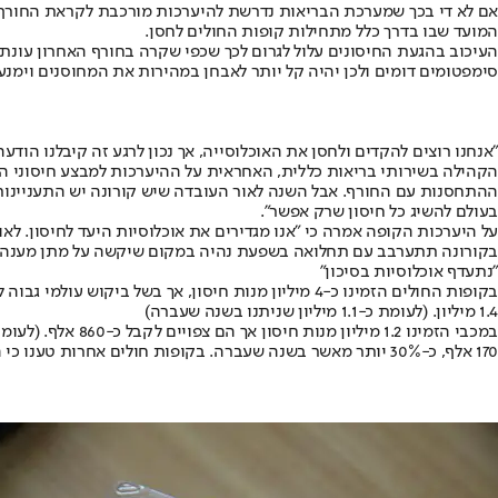
אם לא די בכך שמערכת הבריאות נדרשת להיערכות מורכבת לקראת החורף ש
המועד שבו בדרך כלל מתחילות קופות החולים לחסן.
העיכוב בהגעת החיסונים עלול לגרום לכך שכפי שקרה בחורף האחרון עונ
סימפטומים דומים ולכן יהיה קל יותר לאבחן במהירות את המחוסנים וימנעו
"אנחנו רוצים להקדים ולחסן את האוכלוסייה, אך נכון לרגע זה קיבלנו הו
הקהילה בשירותי בריאות כללית, האחראית על ההיערכות למבצע חיסוני ה
ההתחסנות עם החורף. אבל השנה לאור העובדה שיש קורונה יש התעניינות יו
בעולם להשיג כל חיסון שרק אפשר".
על היערכות הקופה אמרה כי "אנו מגדירים את אוכלוסיות היעד לחיסון. לא
בקורונה תתערבב עם תחלואה בשפעת נהיה במקום שיקשה על מתן מענה ל
"נתעדף אוכלוסיות בסיכון"
1.4 מיליון. (לעומת כ-1.1 מיליון שניתנו בשנה שעברה)
170 אלף, כ-30% יותר מאשר בשנה שעברה. בקופות חולים אחרות טענו כי החיסונים יגיעו בפעימו תשיחלו בחודש ספטמבר ולא ידוע על עיכובים משמעותיים.