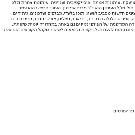
ועקת. עיתונות אמינה, אובייקטיבית ועניינית. עיתונות אחרת וללא
עור החשיפה הגבוה ביותר בימי חול. מו"ל העיתון היא ד"ר מרים אדלסון. העורך הראשי הוא עמר
 והעורך המייסד הוא עמוס רגב. אתרי האינטרנט של "ישראל היום" בעברית ובאנגלית, כמו כן היישומונים (אפליקציות) לאנדרואיד ול-iOS, מציגים חדשות מסביב לשעון, תוכן בלעדי, מבזקים ועדכונים, ניתוחים
, ספורט, כלכלה וצרכנות, בריאות, חיילים, אוכל, יהדות, תיירות ורכב.
דורה המודפסת של העיתון זמינים גם באתר, במהדורה יומית מקוונת,
היום פתוח להערות, לביקורת ולהצעות לשיפור מקהל הקוראים. פנו אלינו
 כל הפרטים