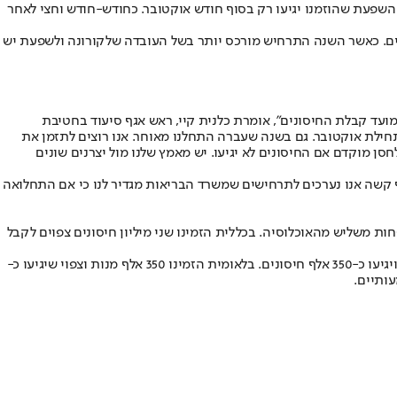
פעת שהוזמנו יגיעו רק בסוף חודש אוקטובר. כחודש-חודש וחצי לאחר
נים. כאשר השנה התרחיש מורכס יותר בשל העובדה שלקורונה ולשפעת יש
 מועד קבלת החיסונים", אומרת כלנית קיי, ראש אגף סיעוד בחטיבת
ילת אוקטובר. גם בשנה שעברה התחלנו מאוחר. אנו רוצים לתזמן את
סן מוקדם אם החיסונים לא יגיעו. יש מאמץ שלנו מול יצרנים שונים
ורף קשה אנו נערכים לתרחישים שמשרד הבריאות מגדיר לנו כי אם התחלואה
פוי שיגיעו רק כ-2.8 מיליון מנות חיסון, כך שיהיו חיסונים עבור פחות משליש מהאוכלוסיה. בכללית הזמינו שני מיליון חיסונים צפוים לקבל
במכבי הזמינו 1.2 מיליון מנות חיסון אך הם צפויים לקבל כ-860 אלף. (לעומת כ-600 אלף חיסונים בשנה שעברה). במאוחדת הוזמנו 500 אלף חיסונים ויגיעו כ-350 אלף חיסונים. בלאומית הזמינו 350 אלף מנות וצפוי שיגיעו כ-