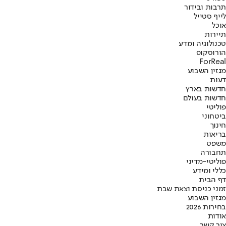
תרבות ובידור
לייף סטייל
אוכל
תיירות
טכנולוגיה ומדע
הורוסקופ
ForReal
מגזין השבוע
דעות
חדשות בארץ
חדשות בעולם
פוליטי
ביטחוני
חינוך
בריאות
משפט
תחבורה
פוליטי-מדיני
כללי ומידע
דף הבית
זמני כניסת וצאת שבת
מגזין השבוע
בחירות 2026
אודות
צור קשר