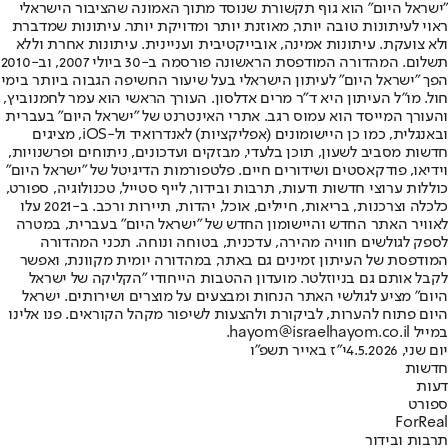
"ישראל היום" הוא גוף תקשורת שנוסד מתוך האמונה שהציבור הישראלי
ראוי לעיתונות טובה יותר, מאוזנת יותר ומדויקת יותר. עיתונות שמדברת
ולא צועקת. עיתונות אמינה, אובייקטיבית ועניינית. עיתונות אחרת וללא
תשלום. המהדורה המודפסת הראשונה פורסמה ב-30 ביולי 2007, וב-2010
הפך "ישראל היום" לעיתון הישראלי בעל שיעור החשיפה הגבוה ביותר בימי
חול. מו"ל העיתון היא ד"ר מרים אדלסון. העורך הראשי הוא עמר לחמנוביץ,
והעורך המייסד הוא עמוס רגב. אתרי האינטרנט של "ישראל היום" בעברית
ובאנגלית, כמו כן היישומונים (אפליקציות) לאנדרואיד ול-iOS, מציגים
חדשות מסביב לשעון, תוכן בלעדי, מבזקים ועדכונים, ניתוחים ופרשנויות,
וידיאו, פודקאסטים ושידורים חיים. פלטפורמות הדיגיטל של "ישראל היום"
כוללות ערוצי חדשות ודעות, תרבות ובידור, לייף סטייל, טכנולוגיה, ספורט,
כלכלה וצרכנות, בריאות, חיילים, אוכל, יהדות, תיירות ורכב. ב-2021 עלו
לאוויר האתר החדש והיישומון החדש של "ישראל היום" בעברית, במטרה
לספק לגולשים חוויה מהירה, עדכנית, בטוחה ונוחה. תכני המהדורה
המודפסת של העיתון זמינים גם באתר, במהדורה יומית מקוונת, ואפשר
לקבל אותם גם בניוזלטר. מועדון ההטבות הייחודי "הקליקה של ישראל
היום" מציע לגולשי האתר הנחות ומבצעים על מוצרים ושירותים. ישראל
היום פתוח להערות, לביקורת ולהצעות לשיפור מקהל הקוראים. פנו אלינו
במייל hayom@israelhayom.co.il.
יום שני, 4.5.2026
י"ז באייר תשפ"ו
חדשות
דעות
ספורט
ForReal
תרבות ובידור