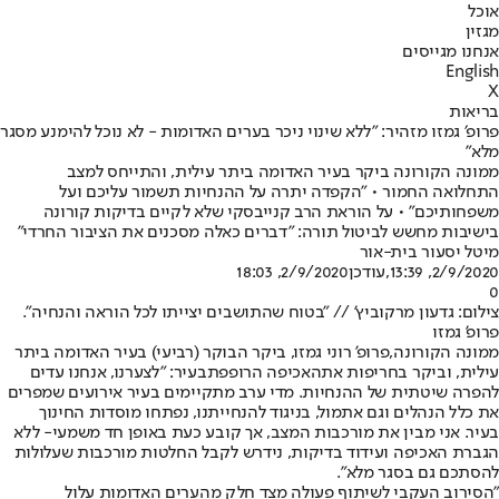
אוכל
מגזין
אנחנו מגייסים
English
X
בריאות
פרופ׳ גמזו מזהיר: "ללא שינוי ניכר בערים האדומות - לא נוכל להימנע מסגר
מלא"
ממונה הקורונה ביקר בעיר האדומה ביתר עילית, והתייחס למצב
התחלואה החמור • "הקפדה יתרה על ההנחיות תשמור עליכם ועל
משפחותיכם" • על הוראת הרב קנייבסקי שלא לקיים בדיקות קורונה
בישיבות מחשש לביטול תורה: "דברים כאלה מסכנים את הציבור החרדי"
מיטל יסעור בית-אור
2/9/2020, 13:39
,עודכן
2/9/2020, 18:03
0
צילום: גדעון מרקוביץ' // "בטוח שהתושבים יצייתו לכל הוראה והנחיה".
פרופ' גמזו
ממונה הקורונה,
פרופ' רוני גמזו
, ביקר הבוקר (רביעי) בעיר האדומה ביתר
עילית, וביקר בחריפות את
האכיפה הרופפת
בעיר: "לצערנו, אנחנו עדים
להפרה שיטתית של ההנחיות. מדי ערב מתקיימים בעיר אירועים שמפרים
את כלל הנהלים וגם אתמול, בניגוד להנחייתנו, נפתחו מוסדות החינוך
בעיר. אני מבין את מורכבות המצב, אך קובע כעת באופן חד משמעי- ללא
הגברת האכיפה ועידוד בדיקות, נידרש לקבל החלטות מורכבות שעלולות
להסתכם גם בסגר מלא".
"הסירוב העקבי לשיתוף פעולה מצד חלק מהערים האדומות עלול