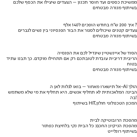
ממשיכת כספים ועד חוסר תכנון – הצעדים שיצילו את הכסף שלכם
בשיתוף מנורה מבטחים
איך 200 ש"ח בחודש הופכים ל140 אלף ?
צעדים קטנים שיכולים לסגור את הבור הפנסיוני בין נשים לגברים
בשיתוף מנורה מבטחים
הסוד של איינשטיין שיגדיל לכם את הפנסיה
הריבית דריבית עובדת לטובתכם רק אם תתחילו מוקדם. כך תבנו עתיד
בטוח
בשיתוף מנורה מבטחים
אל תישארו מאחור – בואו לגלות לאן ה-AI הולך
הבינה המלאכותית לא תחליף אנשים, היא תחליף את מי שלא משתמש
בה!
בשיתוף HIT,המכון הטכנולוגי חולון
מהפכת הרובוטיקה לבית
מהפכת הניקיון החכם: כל הבית נקי בלחיצת כפתור
בשיתוף רונלייט