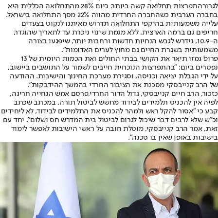
לגרור
התפרצות תחלואה קשה ביותר
. כיום 28% מהתחלואה הכללית היא
בחברה הערבית כשהחברה החרדית מהווה 22% מסך התחלואה בישראל.
עלייה משמעותית בהיקפי התחלואה תדרוש מאיתנו לנקוט בצעדים
חריפים גם ברמה הארצית. ללא מגמת שינוי ניכרת עד לתאריך שהוגדר,
ה-10.9, נידרש לגבש הנחיות חדשות ורחבות יותר, שיפגעו בצורה
משמעותית בשגרת החיים גם מחוץ לערים האדומות".
פרופ' גמזו תיאר את הקושי בבתי החולים ואת הכמות היומית של 13
נפטרים ביום: "בהתפרצות הנוכחית חייבים לשמור על התושבים ביישוב,
על ידי הגבלת יציאה וכניסה, וסגירת מערכת החינוך והישיבות. ההודעה
של הרב קנייבסקי מסכנת את הציבור החרדי בהמשך ההידבקות".
כזכור, הרב חיים קנייבסקי, גדול הדור החרדי,
פרסם אמש הנחייה חריגה
,
לפיה אין להכניס תלמידים לבידוד מחשש לביטול תורה. במכתב שכתב
קבע כי "אסור להקל ראש ולמהר להכניס את התלמידים לבידוד, לא ליחידים
וכ"ש שלא לרבים דבר שיכול לגרום לביטול בית המדרש חס ושלום". יחד עם
זאת, אמר הרב קנייבסקי, מוטלת חובה על ראשי הישיבות לאפשר לימוד
בישיבות באופן שאין בו סכנה".