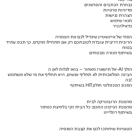
נבחרת הכתבים והפרשנים
מדיניות פרטיות
הצהרת נגישות
תנאי שימוש
כדאי
להכיר
הסוד של איינשטיין שיגדיל לכם את הפנסיה
הריבית דריבית עובדת לטובתכם רק אם תתחילו מוקדם. כך תבנו עתיד
בטוח
בשיתוף מנורה מבטחים
אל תישארו מאחור – בואו לגלות לאן ה-AI הולך
הבינה המלאכותית לא תחליף אנשים, היא תחליף את מי שלא משתמש
בה!
בשיתוף HIT,המכון הטכנולוגי חולון
מהפכת הרובוטיקה לבית
מהפכת הניקיון החכם: כל הבית נקי בלחיצת כפתור
בשיתוף רונלייט
הטעויות שיחתכו לכם את קצבת הפנסיה