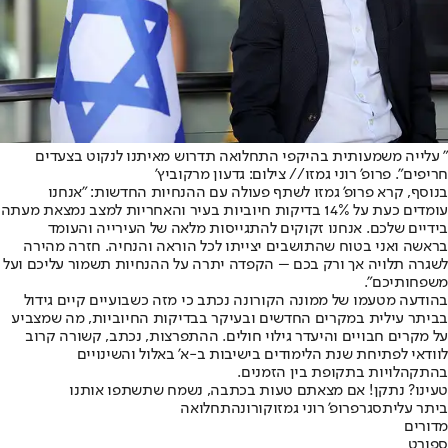
" עלייה משמעותית בהיקפי התחלואה תדרוש מאיתנו לנקוט בצעדים
חריפים". פרופ' רוני גמזו// צילום: גדעון מרקוביץ'
בנוסף, קרא פרופ' גמזו לשתף פעולה עם ההנחיות החדשות: "אנחנו
עומדים כעת על 14% בדיקות חיוביות בעיר והאחריות למצב נמצאת מעתה
בידיים שלכם. אנחנו זקוקים להתגייסות מלאה של העירייה והעומד
בראשה ואני בטוח שהתושבים יצייתו לכל הוראה והנחיה. חזרה מהירה
לשגרה תלויה אך ורק בכם – הקפדה יתרה על ההנחיות תשמור עליכם ועל
משפחותיכם".
בהודעה מטעמו של ממונה הקורונה נכתב כי מזה כשבועיים קיים גידול
בביתר עילית במקרים החדשים ובעיקר בבדיקות החיוביות, מה שמצביע
על מקרים חבויים והיעדר גילוי חולים. ההתפרצות, נכתב, קשורה קרוב
לוודאי לפתיחת שנת הלימודים בישיבות ב-א' באלול והשינויים
בהתקהלויות בתקופת בין הזמנים.
טעינו? נתקן! אם מצאתם טעות בכתבה, נשמח שתשתפו אותנו
ביתר עלית
סגר
פרופ' רוני גמזו
קורונה
תחלואה
מדורים
ספורט