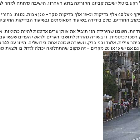
 על רקע ביטול ישיבת קבינט הקורונה ברגע האחרון. הישיבה נדחתה למחר,
במהלך התדרוך ציין פרופ' גמזו כי "כמות המאומתים כעת היא 1,480. זה משקף מעל 0
5 אחוז - 3.5% מהאוכלוסיה הכללית, 5.5% מהמגזר הערבי וקרוב ל-10% בקרב החרדים. כולם בירידה בשיעור ה
יות. חשבנו שהירידה הזו תוביל את אותן ערים אדומות להיות כתומות, אך
רק הפכו לכתומות. זו בשורה נהדרת לתושבי הערים ולראשי הערים שעשו עבו
"ועד
צים עם הרשות המקומית".