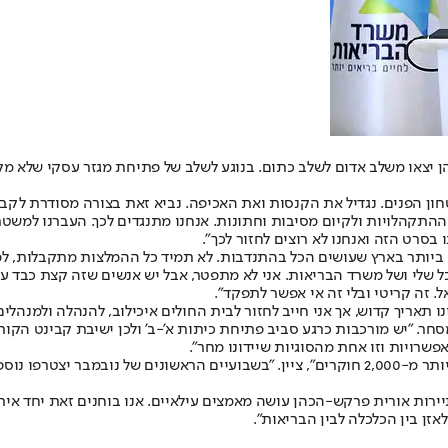
יצאו משלב אדום לשלב כתום. בנוגע לשלב של פתיחת מגזר עסקי שלא מקבל
חון הפנים. נגדיל את הקנסות ואת האכיפה. נביא זאת בצורה מסודרת לקבי
 ההתקהלויות ולקיום מסיבות וחתונות. אנחנו מתנגדים לכך. העברנו למשט
 בסרט הזה ואנחנו לא רוצים לחזור לכך".
ביותר בארץ שעושים הכל בהתנדבות. לא תמיד כל ההמלצות מתקבלות, למש
 שלי ושל משרד הבריאות. אני לא מתפטר, אבל יש אנשים שזה קצת כבד ע
. זה קריטי ובלי זה אי אפשר לתפקד".
ר. "יש מורכבות כרגע סביב פתיחת כיתות א'-ב' ולכן ישיבת קבינט הקורו
שרויות וזו אחת מהסוגיות שיידונו מחר".
לבקשת "ישראל היום", פרופ' גמזו התייחס גם ליכולות מערך החקירות. "יש יותר מ-2,000 חוקרים", צי
יירות אורית פרקש-הכהן עושה מאמצים עילאיים. אנו בוחנים זאת יחד איתה.
זן בין הכלכלה לבין הבריאות".