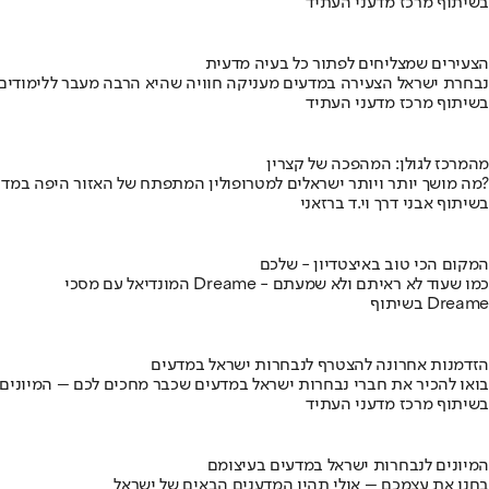
בשיתוף מרכז מדעני העתיד
הצעירים שמצליחים לפתור כל בעיה מדעית
נבחרת ישראל הצעירה במדעים מעניקה חוויה שהיא הרבה מעבר ללימודים
בשיתוף מרכז מדעני העתיד
מהמרכז לגולן: המהפכה של קצרין
מה מושך יותר ויותר ישראלים למטרופולין המתפתח של האזור היפה במדינה?
בשיתוף אבני דרך וי.ד ברזאני
המקום הכי טוב באיצטדיון - שלכם
המונדיאל עם מסכי Dreame - כמו שעוד לא ראיתם ולא שמעתם
בשיתוף Dreame
הזדמנות אחרונה להצטרף לנבחרות ישראל במדעים
בואו להכיר את חברי נבחרות ישראל במדעים שכבר מחכים לכם – המיונים
בשיתוף מרכז מדעני העתיד
המיונים לנבחרות ישראל במדעים בעיצומם
בחנו את עצמכם – אולי תהיו המדענים הבאים של ישראל