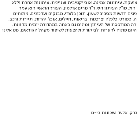
ועקת. עיתונות אמינה, אובייקטיבית ועניינית. עיתונות אחרת וללא
עור החשיפה הגבוה ביותר בימי חול. מו"ל העיתון היא ד"ר מרים אדלסון. העורך הראשי הוא עמר
 והעורך המייסד הוא עמוס רגב. אתרי האינטרנט של "ישראל היום" בעברית ובאנגלית, כמו כן היישומונים (אפליקציות) לאנדרואיד ול-iOS, מציגים חדשות מסביב לשעון, תוכן בלעדי, מבזקים ועדכונים, ניתוחים
, ספורט, כלכלה וצרכנות, בריאות, חיילים, אוכל, יהדות, תיירות ורכב.
דורה המודפסת של העיתון זמינים גם באתר, במהדורה יומית מקוונת,
היום פתוח להערות, לביקורת ולהצעות לשיפור מקהל הקוראים. פנו אלינו
רק, אלעד ושכונות בי-ם