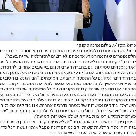
פרופ' גמזו // צילום ארכיון: קוקו
פרופ' גמזו
התייחס גם לפתיחת מערכת החינוך בערים האדומות: "הבנתי שהן 
חלק אומרים שזה ארוך מדי, אך אנחנו לא רוצים לחזור למה שהיה בעבר".
לדבריו, "הקנסות כיום לא יוצרים הרתעה. אנחנו מתואמים עם המשרד לביט
"אנחנו מזהים ניסיונות, גם בחברה הערבית וגם ביישובים אחרים, להחזרת
והתקהלויות המוניות. אנחנו יודעים שמנהיגי הדת ביקשו להימנע מכך. היינו
בתדרוך דיבר גמזו גם על התפטרות קבינט המומחים: "הם האנשים הטובים 
פרש - אני ממשיך לקבל ממנו עצות. אי אפשר לנהל את המשבר רק עם השכל
הקבינט.
אני מגיע לישיבות קבינט הקורונה עם כל המומחים של מדינת ישראל
בנוגע
לעזיבתו
הצפויה בעוד כשבוע וחצי, הבהיר פרופ' גמזו כי "1 בנובמבר אינו תאריך קדוש, אך אני חייב לחזור לבית החולים איכילוב, להנהלה ולמנהלים. אמשיך להיות בקשר ולנהל כל משימה ששר הבריאות יבקש ממני".
ממונה הקורונה הוסיף כי בקבינט הקורונה דנים בשלב הבא של פתיחת המסח
הישראלי. בודקים אפשרות של מסחר בדרכים אחרות. אנו בודקים את כל האפ
מערכות המידע הטובות ביותר. יש לנו אפשרות קטיעה".
בעניין פתיחת הצימרים, אמר גמזו: "זה לא צפוי בקרוב. אני מבין ששרת הת
בזהירות. אלה החלטות קשות וקבינט הקורונה מקבל אותן. נעשה הכל כדי לא
ועדת השרים אישרה: אלה הערים שיצאו מהסגר