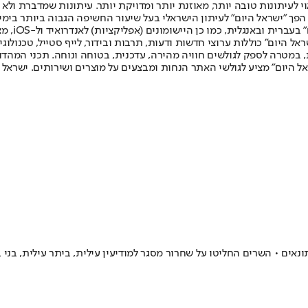
לעיתונות טובה יותר, מאוזנת יותר ומדויקת יותר. עיתונות שמדברת ולא צ
שלום. המהדורה המודפסת הראשונה פורסמה ב-30 ביולי 2007, וב-2010 הפך "ישראל היום" לעיתון הישראלי בעל שי
לחמנוביץ,
ל היום" כוללות ערוצי חדשות ודעות, תרבות ובידור, לייף סטייל, טכנולוגיה
ברית, במטרה לספק לגולשים חוויה מהירה, עדכנית, בטוחה ונוחה. תכני המה
ל היום" מציע לגולשי האתר הנחות ומבצעים על מוצרים ושירותים. ישראל 
אים • השרים החליטו על שחרור מסגר למודיעין עילית, ביתר עילית, בני ב