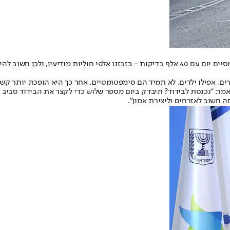
גמזו אמר עוד: "יש 70 אלף בדיקות בישראל ובהמשך יהיו מאה אלף. כשאני מסיים יום עם 40 אלף בדי
ים, אפילו ילדים. לא תמיד הם סימפטומטיים. אחר כך היא הופכת יותר קשה 
ה חשוב לאזרחים וליצירת אמון".