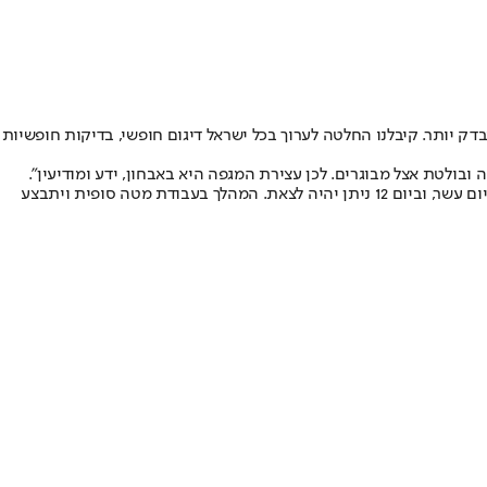
קות - בזבזנו אלפי חוליות מודיעין, ולכן חשוב להיבדק יותר. קיבלנו החלטה לערוך בכל ישראל דיגום חופשי, בדיקות חופשיות
ובולטת אצל מבוגרים. לכן עצירת המגפה היא באבחון, ידע ומודיעין".
לדבריו, קיימת אפשרות לקיצור הבידוד ש"לא חייב לארוך 14 ימים". בהמשך אמר: "נכנסת לבידוד? תיבדק ביום מספר שלוש כדי לקצר את הבידוד סביב יום עשר, וביום 12 ניתן יהיה לצאת. המהלך בעבודת מטה סופית ויתבצע