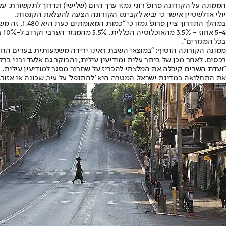
הממונה על הקורונה פרופ' רוני גמזו ערך היום (שלישי) תדרוך לתקשורת,
יולי אדלשטיין אישר כי יביא לקבינט הקורונה הצעה להעלאת הקנסות.
-4
בכל המגזרים".
ממונה הקורונה הוסיף: "במוצאי השבת ראינו ירידה משמעותית בערים החרד
רכסים, לאחר מכן של ביתר עלית ומודיעין עילית, והבוקר גם אלעד ובני ב
את התחלואה במדינת ישראל. המטרה היא 'להתנפל' על עיר, שכונה או אזור. גם אם יש 15 או 20 מקרים - זה מקום שהתחלואה יכולה לגדול בו ולצאת משליטה, ולכן עושים את כל המאמ