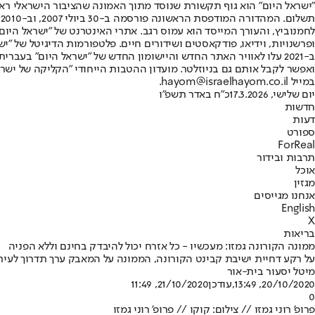
"ישראל היום" הוא גוף תקשורת שנוסד מתוך האמונה שהציבור הישראלי ראוי 
ת
ופרשנויות, וידיאו, פודקאסטים ושידורים חיים. פלטפורמות הדיגיטל של "ישרא
ב-2021 עלו לאוויר האתר החדש והיישומון החדש של "ישראל היום" בע
ואפשר לקבל אותם גם בניוזלטר. מועדון ההטבות הייחודי "הקליקה של ישרא
במייל hayom@israelhayom.co.il.
יום שלישי, 17.3.2026
כ"ח באדר תשפ"ו
חדשות
דעות
ספורט
ForReal
תרבות ובידור
אוכל
מגזין
אנחנו מגייסים
English
X
בריאות
ממונה הקורונה גמזו: מעכשיו - כל אזרח יכול להיבדק בחינם וללא הפניה
על רקע דחיית ישיבת קבינט הקורונה, הממונה על המאבק ערך תדרוך לעיתונ
מיטל יסעור בית-אור
20/10/2020, 13:49
,עודכן
21/10/2020, 11:49
0
פרופ' רוני גמזו // צילום: קוקו // פרופ' רוני גמזו