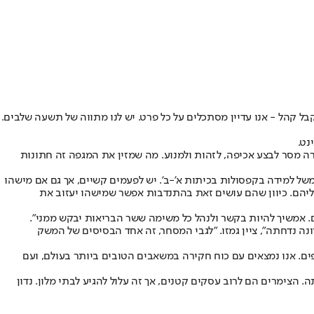
 קהל - אנו עדיין מסתכלים על כל פרט. יש לנו מתווה של תשעה שלבים.
נט.
רה מסר לבצע אכיפה, לזהות ולמנוע. מה שמזין את המגפה זה חתונות
ל למידה בקפסולות בכיתות א'-ב'. יש לפעמים קשיים, אך גם אם מישהו
ליהם. כיוון שהם עושים זאת בהתנדבות אפשר שמישהו יעזוב את
נה נדחתה", ציין גמזו. "לגבי המסחר, זה אחד הבסיסים של המשק
ין. "בשבועיים הראשונים של נובמבר יצטרפו נוספים. אנו נמצאים עם כוח חקירה במשאבים הטובים ביותר בעולם, ועם
 הצימרים הם לרוב עסקים קטנים, אך זה עלול להגיע לבתי מלון. נדון