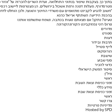
בתוך כך, בעקבות שיפור בנתוני התחלואה, ועדת השרים להכרזה על "אזור מ
מטרסדורף, מעלות דפנה ורמת אשכול בירושלים. הן מצטרפות ליישוב רכסי
"חשוב להגיע לקבינט מתואמים עם משרדי החינוך והאוצר, ולכן הוחלט לדחו
בהכנת הידיעה השתתף אריאל כהנא
טעינו? נתקן! אם מצאתם טעות בכתבה, נשמח שתשתפו אותנו
פרופ' רוני גמזו
קבינט הקורונה
קורונה
מדורים
ספורט
דעות
תרבות ובידור
לייף סטייל
הורוסקופ
שישבת
סוף שבוע
כדאי להכיר
סיפור המשק הישראלי
נדל"ן
ראשי
זמני כניסת וצאת השבת
מידע כללי
זמני כניסת וצאת שבת
ראשי
צרו קשר
מדיניות פרטיות
Hosted by SPD