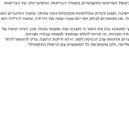
 לבקשת הגורמים המקצועיים במשרד הבריאות. מוקדם יותר, שר הבריאות
4 אלף בדיקות וכ-15 אלף בדיקות סקר - מגן אבות, גננות, בחורי ישיבה. חשוב לבדוק אוכלוסיות ממוקדות כמה שיותר. שיעור החיוביים הוא
מאומתים ובשיעור הבדיקות החיוביות. אנו ממשיכים לבחון יום-יום שעה-שעה את הירידה. שיעור הירידה הוא
 המשכנו בהן את הסגר כי חשבנו שזה אמצעי בטוח. אכן, ראינו יציאה של
דה מצוינת. זה קריטי לכולנו שנמשיך לעשות עבודה מצוינת.
ת השרים קיבלה את המלצתי להכריז על שחרור מסגר למודיעין עילית, ביתר עילית, אלעד ובני ברק, ונשארה שכונה אחת בירושלים. היינו עם 140 ערים אדומות ערב הכניסה לסגר. זו לא זריקת הרגעה. צריך להמשיך לנהל