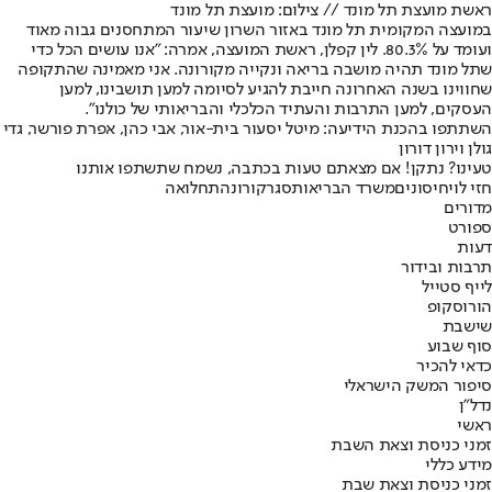
ראשת מועצת תל מונד // צילום: מועצת תל מונד
במועצה המקומית תל מונד באזור השרון שיעור המתחסנים גבוה מאוד
ועומד על 80.3%. לין קפלן, ראשת המועצה, אמרה: "אנו עושים הכל כדי
שתל מונד תהיה מושבה בריאה ונקייה מקורונה. אני מאמינה שהתקופה
שחווינו בשנה האחרונה חייבת להגיע לסיומה למען תושבינו, למען
העסקים, למען התרבות והעתיד הכלכלי והבריאותי של כולנו".
השתתפו בהכנת הידיעה: מיטל יסעור בית-אור, אבי כהן, אפרת פורשר, גדי
גולן וירון דורון
טעינו? נתקן! אם מצאתם טעות בכתבה, נשמח שתשתפו אותנו
חזי לוי
חיסונים
משרד הבריאות
סגר
קורונה
תחלואה
מדורים
ספורט
דעות
תרבות ובידור
לייף סטייל
הורוסקופ
שישבת
סוף שבוע
כדאי להכיר
סיפור המשק הישראלי
נדל"ן
ראשי
זמני כניסת וצאת השבת
מידע כללי
זמני כניסת וצאת שבת