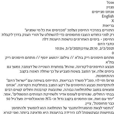
אוכל
מגזין
אנחנו מגייסים
English
X
בריאות
התורים במרכזי החיסון נעלמו: "מכניסים את כל מי שמגיע"
רק לפני כחודש הוצבו מחסומים כדי להשתלט על תורי הענק בדרך לקבלת
החיסון • בימים האחרונים נרשמת היענות דלה
כתבי היום
2/2/2021, 23:10
,עודכן
3/2/2021, 10:04
0
מתחם חיסונים ריק בת"א // צילום: יהושע יוסף // מתחם חיסונים ריק
בת"א
מבצע החיסונים לקורונה, שהחל במחצית השנייה של דצמבר, נמשך גם
בימים אלה, אך המצב בשטח מצביע על כך שחלה האטה בקצב
ההתחסנות.
פרופ' חזי לוי, מנכ"ל משרד הבריאות, התייחס בשיחה עם "ישראל היום"
להתקדמות מבצע החיסונים על רקע המצב במחלקות הקורונה. "אנחנו
נמצאים במצב של
תחלואה גבוהה
, שתובעת קורבנות וחולים קשים רבים
בבתי החולים, שגורמים לעומס אדיר ולשחיקת הצוותים המטפלים", אמר.
"יחד עם זאת, אנו מחסנים בקצב גדול וכ-75% מהאוכלוסייה מעל גיל 50
כבר מחוסנת", ציין.
"התנאי לצאת מ
הסגר
ולהתגבר על התחלואה הוא להמשיך ולהתחסן
בנחישות ובעקשנות! לכן הירידה בהיענות היא מדאיגה ביותר, ואני קורא