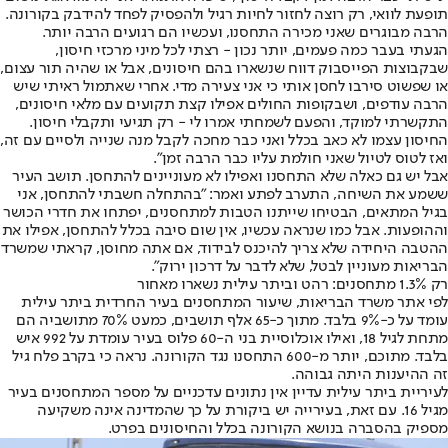
תופעת לוואי, רק רוצה לחזור לחיות רגיל ולהפסיק לפחד להידבק בקורונה.
הרבה מבוגרים שאני מכירה התחסנו, ועכשיו הם רגועים הרבה יותר.
הגעתי בעבר כמה פעמים, יותר נכון - רצתי לכל מיני מרכזי חיסון,
שבקבוצות הפייסבוק דווח שנשארו בהם חיסונים, אבל או שהיה תור עצום,
או שפשוט סירבו לחסן אותי כי אני צעירה מדי. אחרי שאתמול ראיתי שיש
הרבה עודפים, ושבקופות החולים אפילו קצת תקועים עם מלאי חיסונים,
התקשרתי למוקד, והפעם לשמחתי אמרו לי - רק תגיעי ותקבלי חיסון.
החיסון עצמו לא כאב בכלל ואני כבר מחכה לקבל מנה שנייה ולסיים עם זה,
ואז לטוס לטיול שאני חולמת עליו כבר הרבה זמן".
אבל יש גם כאלה שלא התחסנו ואפילו לא מעוניינים להתחסן. תושב העיר
ששמע את השיחה, התערב לפתע ואמר: "בהתחלה חשבתי להתחסן, אני
בגיל המתאים, הבטיחו שייתנו הטבות ל
מתחסנים
, יפתחו את חדרי הכושר
וההופעות. אבל כמו שנראה עכשיו, אין שום סיבה בכלל להתחסן, אפילו את
ההטבה היחידה שלא צריך להיכנס לבידוד, אם אתה מחוסן, קראתי שמשרד
הבריאות מעוניין לבטל, שלא לדבר על דרכון ירוק".
רק 1.3% מתחסנים: רהט וביתר עילית נשארו מאחור
לפי אתר משרד הבריאות, שיעור המתחסנים בעיר החרדית ביתר עילית
עומד על כ-9% בלבד. מתוך כ-65 אלף תושבים, כמעט 70% מתושביה הם
מתחת לגיל 18, ואילו אוכלוסיית בני ה-60 פלוס בעיר עומדת על 992 איש
בלבד. מתוכם, יותר מ-600 התחסנו נגד הקורונה. נראה כי בקרב פלח גיל
זה ההיענות היתה גבוהה.
לעיריית ביתר עילית עדיין אין נתונים עדכניים על מספר המתחסנים בעיר
מגיל 16. עם זאת, בעירייה יש ביקורת על כך שהמדינה אינה משקיעה
מספיק בהסברה בנושא הקורונה בכלל והחיסונים בפרט.