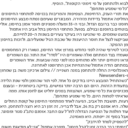
לבוא ולהתחסן על פי זימוני הקופות", הוסיף.
"כל מי שמגיע מתחסן"
את תורי הענק, הדחיפות, הצפיפות והמריבות בכניסה למתחמי החיסונים
החליפה אתמול בדידות מזהירה. המבוגרים שעימם נפתח מבצע החיסונים
חוסנו כבר ברובם הגדול, ובני ה-35 ומעלה מפגינים חוסר אמון בחיסון. אולי
בוטחים בחוסנם ובגילם. בפועל, מתחמי החיסון בתל אביב היו אתמול
כמעט שוממים. מי שהגיעו היו בעיקר צעירים בשנות ה-20 לחייהם,
שביקשו לנצל את חוסר ההיענות של שכבת הגיל שמעליהם, ולזכות בחיסון
מן ההפקר.
כזכר לטירוף שהיה לפני כחודש במרוץ אחר החיסון, נשארו רק המחסומים
שעמדו בצד המתחם ואלה שאמורים היו "לסדר" את התור. גם השומרים
נראו נינוחים יותר ולא מתוחים כמו לפני כמה שבועות. אחד השומרים
במתחם הודה אתמול שההנחיות אכן התרופפו לאחרונה.
האוכלוסייה החלה להתחסן במנה השנייה // צילום ארכיון: משה בן שמחון
ו-Newsenders
"כשהתחיל המבצע היינו בודקים כל אחד, לפי תור שהוזמן ולפי שנת הלידה
בתעודת הזהות. היום הם הרבה יותר גמישים. בדיקה ביטחונית - ובעצם
מכניסים את כל מי שמגיע, ושהצוות בפנים יחליט אם לחסן אותו. ממה
שראיתי לפחות היום, כל מי שמגיע מתחסן".
רעות, תושבת תל אביב, הגיעה לאחד ממתחמי החיסון של קופת החולים
שלה. היא אמנם רק בת 24, אבל לדבריה, זה זמן רב היא רוצה להתחסן, היא
עוד חולמת על הנסיעה הגדולה לחו"ל עם החבר. אומנם נתב"ג סגור ומסוגר,
אבל בסוף זה ייפתח, היא מאמינה.
"להפסיק לפחד להידבק"
"ניסיתי כבר הרבה זמן לקבל חיסון", סיפרה אתמול. "אני לא מודאגת משום