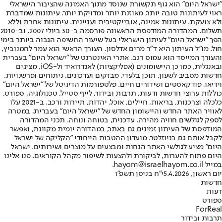
"ישראל היום" הוא גוף תקשורת שנוסד מתוך האמונה שהציבור הישראלי
ראוי לעיתונות טובה יותר, מאוזנת יותר ומדויקת יותר. עיתונות שמדברת
ולא צועקת. עיתונות אמינה, אובייקטיבית ועניינית. עיתונות אחרת וללא
תשלום. המהדורה המודפסת הראשונה פורסמה ב-30 ביולי 2007, וב-2010
הפך "ישראל היום" לעיתון הישראלי בעל שיעור החשיפה הגבוה ביותר בימי
חול. מו"ל העיתון היא ד"ר מרים אדלסון. העורך הראשי הוא עמר לחמנוביץ,
והעורך המייסד הוא עמוס רגב. אתרי האינטרנט של "ישראל היום" בעברית
ובאנגלית, כמו כן היישומונים (אפליקציות) לאנדרואיד ול-iOS, מציגים
חדשות מסביב לשעון, תוכן בלעדי, מבזקים ועדכונים, ניתוחים ופרשנויות,
וידיאו, פודקאסטים ושידורים חיים. פלטפורמות הדיגיטל של "ישראל היום"
כוללות ערוצי חדשות ודעות, תרבות ובידור, לייף סטייל, טכנולוגיה, ספורט,
כלכלה וצרכנות, בריאות, חיילים, אוכל, יהדות, תיירות ורכב. ב-2021 עלו
לאוויר האתר החדש והיישומון החדש של "ישראל היום" בעברית, במטרה
לספק לגולשים חוויה מהירה, עדכנית, בטוחה ונוחה. תכני המהדורה
המודפסת של העיתון זמינים גם באתר, במהדורה יומית מקוונת, ואפשר
לקבל אותם גם בניוזלטר. מועדון ההטבות הייחודי "הקליקה של ישראל
היום" מציע לגולשי האתר הנחות ומבצעים על מוצרים ושירותים. ישראל
היום פתוח להערות, לביקורת ולהצעות לשיפור מקהל הקוראים. פנו אלינו
במייל hayom@israelhayom.co.il.
יום ראשון, 5.4.2026
י"ח בניסן תשפ"ו
חדשות
דעות
ספורט
ForReal
תרבות ובידור