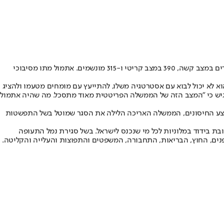
מהנתונים שפרסם משרד הבריאות עוד עולה כי בבתי החולים מאושפזים 1,839 חולים בנגיף, שמתוכם 1,140 מוגדרים במצב קשה. מבין החולים שמוגדרים במצב קשה, 390 במצב קריטי ו-315 מונשמים. אתמול מתו מסיבוכי
הוא לא יכול לבוא עם אסטרטגיה משלו, להתייעץ עם מומחים מטעמו ולהציג
גיש כי "המצב הזה של הממשלה הפריטטית מאוד מתסכל. מה שהיה אתמול
מבצע החיסונים, הממשלה האריכה הלילה את הסגר שמוטל בשל התפשטות
ת בידוד במלוניות לכל מי שנכנס לישראל. בשל סגירת נמל התעופה
הפנים, החוץ, הבריאות, התחבורה, המשפטים והתפוצות והעלייה והקליטה.