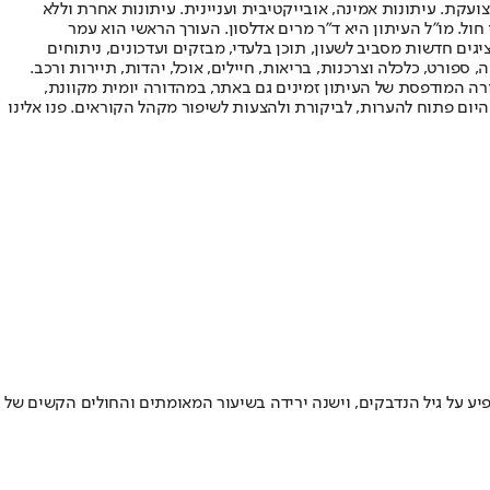
ועקת. עיתונות אמינה, אובייקטיבית ועניינית. עיתונות אחרת וללא
עור החשיפה הגבוה ביותר בימי חול. מו"ל העיתון היא ד"ר מרים אדלסון. העורך הראשי הוא עמר
 והעורך המייסד הוא עמוס רגב. אתרי האינטרנט של "ישראל היום" בעברית ובאנגלית, כמו כן היישומונים (אפליקציות) לאנדרואיד ול-iOS, מציגים חדשות מסביב לשעון, תוכן בלעדי, מבזקים ועדכונים, ניתוחים
, ספורט, כלכלה וצרכנות, בריאות, חיילים, אוכל, יהדות, תיירות ורכב.
דורה המודפסת של העיתון זמינים גם באתר, במהדורה יומית מקוונת,
היום פתוח להערות, לביקורת ולהצעות לשיפור מקהל הקוראים. פנו אלינו
יגים • מקדם ההדבקה עלה, ועומד על 0.96 • מבצע החיסונים ככל הנראה משפיע על גיל הנדבקים, וישנה ירידה בשיעור המאומתים והחולים הקשים של