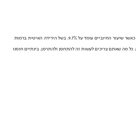
בתוך כך, משרד הבריאות פרסם הבוקר את נתוני התחלואה המעודכנים ומהם עולה כי אתמול 5,140 אובחנו כנשאים מאומתים לנגיף ב-54,737 בדיקות, כאשר שיעור החיוביים עומד על 9.7%. בשל הירידה האיטית ברמות
 כל מה שאתם צריכים לעשות זה להתחסן ולהתרסן. בינתיים חוסנו