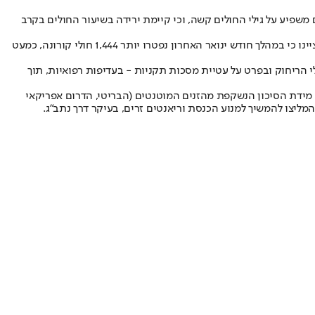
משפיע על גילי החולים קשה, וכי קיימת ירידה בשיעור החולים בקרב
באמ"ן ציינו כי מקדם ההדבקה נמצא במגמת עלייה וכעת הוא עומד על 0.96, ומנתון זה עולה חשש כי התחלואה עלולה להתפשט על אף הסגר. כמו כן, ציינו כי במהלך חודש ינואר האחרון נפטרו יותר 1,444 חולי קורונה, כמעט
הריחוק ובפרט על עטיית מסכות תקניות - בעדיפות רפואיות, תוך
. באמ"ן מסרו כי עד שתבורר מידת הסיכון הנשקפת מהזנים המוטנטים (הבריטי, הדרום אפריקאי
ליצו להמשיך למנוע הכנסת וריאנטים זרים, בעיקר דרך נתב"ג.