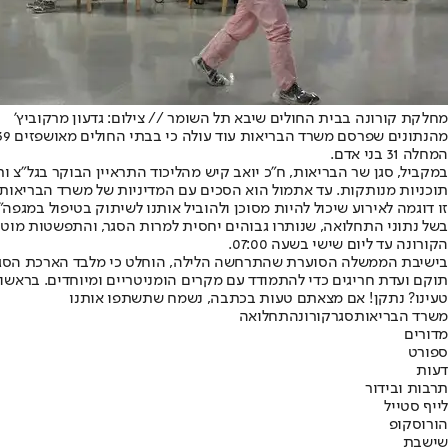
מחלקת קורונה בבית החולים שיבא תל השומר // צילום: גדעון מרקוביץ'
המחלה 31 בני אדם.
במקביל, סגן שר הבריאות, ח"כ יואב קיש מהליכוד התראיין הבוקר בגל"צ ות
תוכניות מנותקות. עד אתמול הוא הסכים עם המדיניות של משרד הבריאו
זו דוגמה לאירוע שיכול להיות מסוכן ולהוביל אותנו לשיתוק בטיפול במגפה".
בשל נתוני התחלואה, שנותרו גבוהים יחסית למרות הסגר, והתפשטות מו
הקורונה עד ליום שישי בשעה 07:00.
בישיבת הממשלה הסוערת שהתרחשה הלילה, הוחלט כי מלבד הארכת הסגר, נמל
תוקם ועדת חריגים כדי להתמודד עם מקרים הומניטריים ומיוחדים. בראשות
טעינו? נתקן! אם מצאתם טעות בכתבה, נשמח שתשתפו אותנו
משרד הבריאות
סגר
קורונה
תחלואה
מדורים
ספורט
דעות
תרבות ובידור
לייף סטייל
הורוסקופ
שישבת