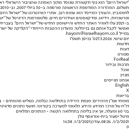
"ישראל היום" הוא גוף תקשורת שנוסד מתוך האמונה שהציבור הישראלי ראוי 
ת
ופרשנויות, וידיאו, פודקאסטים ושידורים חיים. פלטפורמות הדיגיטל של "ישרא
ב-2021 עלו לאוויר האתר החדש והיישומון החדש של "ישראל היום" בע
ואפשר לקבל אותם גם בניוזלטר. מועדון ההטבות הייחודי "הקליקה של ישרא
במייל hayom@israelhayom.co.il.
יום שישי, 27.3.2026
ט' בניסן תשפ"ו
חדשות
דעות
ספורט
ForReal
תרבות ובידור
אוכל
מגזין
אנחנו מגייסים
English
X
בריאות
מומחי אמ"ן מזהירים: מגמת הירידה בתחלואה נבלמה, כשליש מהמתים - ב
בני 60 ומעלה, אך אין בלימה בתחלואה הקשה • הנתונים המלאים
מיטל יסעור בית-אור
אסף גולן
1/2/2021, 08:24
,עודכן
1/2/2021, 14:38
0