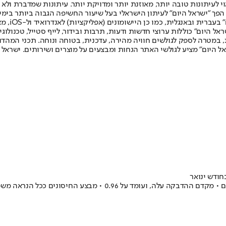
לעיתונות טובה יותר, מאוזנת יותר ומדויקת יותר. עיתונות שמדברת ולא צ
שלום. המהדורה המודפסת הראשונה פורסמה ב-30 ביולי 2007, וב-2010 הפך "ישראל היום" לעיתון הישראלי בעל שי
לחמנוביץ,
ל היום" כוללות ערוצי חדשות ודעות, תרבות ובידור, לייף סטייל, טכנולוגיה
ברית, במטרה לספק לגולשים חוויה מהירה, עדכנית, בטוחה ונוחה. תכני המה
ל היום" מציע לגולשי האתר הנחות ומבצעים על מוצרים ושירותים. ישראל 
חודש ינואר
דו"ח של מרכז המידע והידע הלאומי למערכה בקורונה חושף נתונים מדא