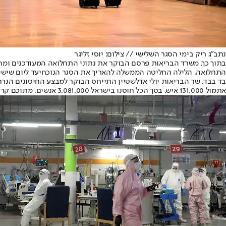
נתב"ג ריק בימי הסגר השלישי // צילום: יוסי זליגר
התחלואה, ה
לילה החליטה הממשלה להאריך את הסגר הנוכחי
עד ליום שישי
בד בבד, שר הבריאות יולי אדלשטיין התייחס הבוקר למבצע החיסונים הנר
אתמול 131,000 איש. בסך הכל חוסנו בישראל 3,081,000 אנשים, מתוכם קרוב ל-1,800,000 גם חוסנו מנה שנייה".