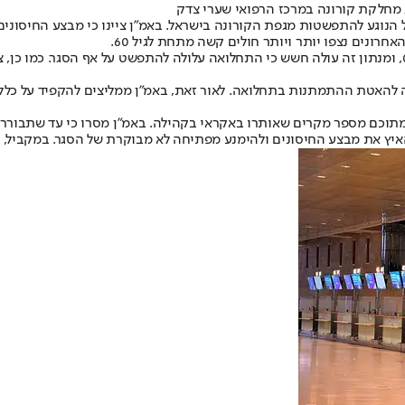
/ מחלקת קורונה במרכז הרפואי שערי צדק
 הנוגע להתפשטות מגפת הקורונה בישראל. באמ"ן ציינו כי מבצע החיסונים 
להאטת ההתמתנות בתחלואה. לאור זאת, באמ"ן ממליצים להקפיד על כללי 
וטציה הדרום אפריקאית - עד כה זוהו בארץ מעל 30 מקרים, מתוכם מספר מקרים שאותרו באקראי בקהילה
איץ את מבצע החיסונים ולהימנע מפתיחה לא מבוקרת של הסגר. במקביל, המ