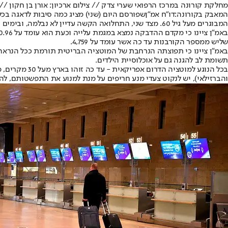
מחלקת קורונה במרכז הרפואי שערי צדק // צילום ארכיון: אורן בן חקון /
המאבק בקורונה:
דו"ח אמ"ן
שפורסם היום (שני) מציג כמה סיבות לדאגה בכל
המבוגרים מעל גיל 60. מצד שני, התחלואה הקשה עדיין לא נבלמה, ובימים האחרונים נצפו יותר ויותר חולים קשה מתחת לגיל 60.
שליש ממספר הקורבנות עד כה אשר עומד על 4,759.
באמ"ן ציינו כי תפוצתה הנרחבת של המוטציה הבריטית תורמת ככל הנראה 
תשומת לב להגנה גם על אוכלוסיית הילדים.
בכל הנוגע למ
והברזילאי), יש לנקוט צעדי מנע חריפים על מנת למנוע את התפשטותם, לה