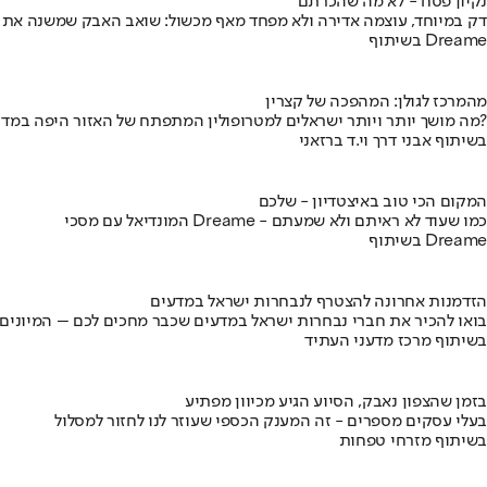
נקיון פסח - לא מה שהכרתם
דק במיוחד, עוצמה אדירה ולא מפחד מאף מכשול: שואב האבק שמשנה את
בשיתוף Dreame
מהמרכז לגולן: המהפכה של קצרין
מה מושך יותר ויותר ישראלים למטרופולין המתפתח של האזור היפה במדינה?
בשיתוף אבני דרך וי.ד ברזאני
המקום הכי טוב באיצטדיון - שלכם
המונדיאל עם מסכי Dreame - כמו שעוד לא ראיתם ולא שמעתם
בשיתוף Dreame
הזדמנות אחרונה להצטרף לנבחרות ישראל במדעים
בואו להכיר את חברי נבחרות ישראל במדעים שכבר מחכים לכם – המיונים
בשיתוף מרכז מדעני העתיד
בזמן שהצפון נאבק, הסיוע הגיע מכיוון מפתיע
בעלי עסקים מספרים - זה המענק הכספי שעוזר לנו לחזור למסלול
בשיתוף מזרחי טפחות