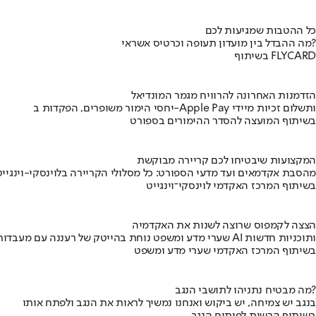
כל ההטבות שמגיעות לכם
מה ההבדל בין מועדון תעופה וכרטיס אשראי?
בשיתוף FLYCARD
הזדמנות האחרונה להרוויח מגמר המונדיאל
יחסי הימור משופרים, הפקדות ב-Apple Pay ותשלום זכיות מיידי
בשיתוף המועצה להסדר ההימורים בספורט
המקצועות שיבטיחו לכם קריירה מבוקשת
מהסבת אקדמאים ועד מדעי הספורט: כל מסלולי הקריירה בלוינסקי-וינגייט
בשיתוף המרכז האקדמי לוינסקי־וינגייט
הצצה לקמפוס שרוצה לשנות את האקדמיה
שערי מדע ומשפט נוחת בהייטק של רעננה עם מעבדות AI ותוכניות חדשות
בשיתוף המרכז האקדמי שערי מדע ומשפט
מה מבטיח נתניהו לתושבי הנגב?
בנגב יש צמיחה, יש ביקוש ואנחנו נמשיך לראות את הנגב ולפתח אותו