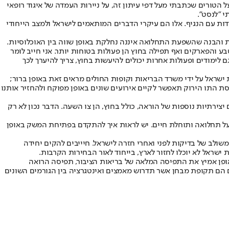
 הטורים שכתבתי מעל דפי עיתון זה, על ניירות העמדה של איגוד רופאי
 "לנסט".
דות עם הנגיף. אלו הם עיקרי הדברים המותאמים לישראל ולמצב הייחודי
בע והפארקים ואף תפילה בחוץ הן פעולות בטוחות יותר. אני חייב לומר
 לימודים ופעולות אחרות יכולים להיעשות בחוץ, צריך להיערך לכך
ת ישראל על ידי משרד הבריאות וקופות החולים מראים זאת באופן ברור;
נסת התו הירוק תאפשר לקיים אירועים שונים באופן מפוקח ולהחזיר אותנו
צירתיות נוספות של הוראה, כולל בחוץ, הן צו השעה. הדבר נכון לא רק
, על תחלואה ותוחלת חיים. יש לראות איך להתקדם בפתיחת המשק באופן
משולב של בדיקות לפני ואחרי חזרה לישראל. חיייבים להקים יחידה
ישראל לא יוכלו לחזור לארץ, בייחוד לאור הבחירות הקרבות.
אופן אמיץ את התפיסה המלאה של בריאות הציבור, תפיסה הרואה
ם הם תקופת מבחן אשר תדרוש מאמצים ואינטגרציה בין הגורמים השונים