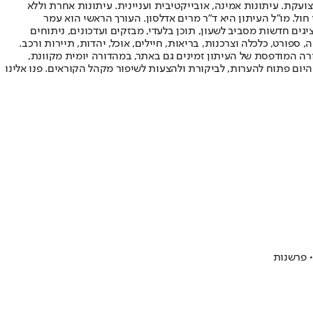
ועקת. עיתונות אמינה, אובייקטיבית ועניינית. עיתונות אחרת וללא
עור החשיפה הגבוה ביותר בימי חול. מו"ל העיתון היא ד"ר מרים אדלסון. העורך הראשי הוא עמר
 והעורך המייסד הוא עמוס רגב. אתרי האינטרנט של "ישראל היום" בעברית ובאנגלית, כמו כן היישומונים (אפליקציות) לאנדרואיד ול-iOS, מציגים חדשות מסביב לשעון, תוכן בלעדי, מבזקים ועדכונים, ניתוחים
, ספורט, כלכלה וצרכנות, בריאות, חיילים, אוכל, יהדות, תיירות ורכב.
דורה המודפסת של העיתון זמינים גם באתר, במהדורה יומית מקוונת,
היום פתוח להערות, לביקורת ולהצעות לשיפור מקהל הקוראים. פנו אלינו
• פרשנות