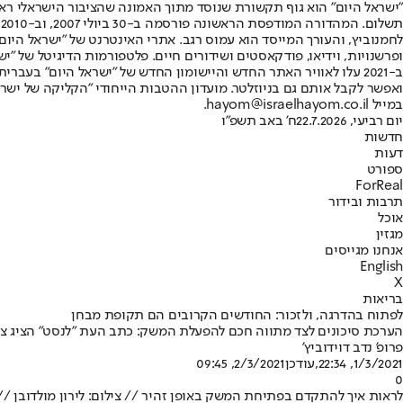
"ישראל היום" הוא גוף תקשורת שנוסד מתוך האמונה שהציבור הישראלי ראוי 
ת
ופרשנויות, וידיאו, פודקאסטים ושידורים חיים. פלטפורמות הדיגיטל של "ישרא
ב-2021 עלו לאוויר האתר החדש והיישומון החדש של "ישראל היום" בע
ואפשר לקבל אותם גם בניוזלטר. מועדון ההטבות הייחודי "הקליקה של ישרא
במייל hayom@israelhayom.co.il.
יום רביעי, 22.7.2026
ח' באב תשפ"ו
חדשות
דעות
ספורט
ForReal
תרבות ובידור
אוכל
מגזין
אנחנו מגייסים
English
X
בריאות
לפתוח בהדרגה, ולזכור: החודשים הקרובים הם תקופת מבחן
הערכת סיכונים לצד מתווה חכם להפעלת המשק: כתב העת "לנסט" הציג צע
פרופ' נדב דוידוביץ'
1/3/2021, 22:34
,עודכן
2/3/2021, 09:45
0
לראות איך להתקדם בפתיחת המשק באופן זהיר // צילום: לירון מולדובן 