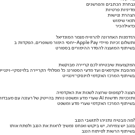
נבחרת הכתבים והפרשנים
מדיניות פרטיות
הצהרת נגישות
תנאי שימוש
כדאי
להכיר
הזדמנות האחרונה להרוויח מגמר המונדיאל
יחסי הימור משופרים, הפקדות ב-Apple Pay ותשלום זכיות מיידי
בשיתוף המועצה להסדר ההימורים בספורט
המקצועות שיבטיחו לכם קריירה מבוקשת
מהסבת אקדמאים ועד מדעי הספורט: כל מסלולי הקריירה בלוינסקי-וינגייט
בשיתוף המרכז האקדמי לוינסקי־וינגייט
הצצה לקמפוס שרוצה לשנות את האקדמיה
שערי מדע ומשפט נוחת בהייטק של רעננה עם מעבדות AI ותוכניות חדשות
בשיתוף המרכז האקדמי שערי מדע ומשפט
מה מבטיח נתניהו לתושבי הנגב?
בנגב יש צמיחה, יש ביקוש ואנחנו נמשיך לראות את הנגב ולפתח אותו
בשיתוף הרשות לפיתוח הנגב