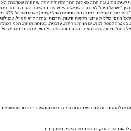
לעיתונות טובה יותר, מאוזנת יותר ומדויקת יותר. עיתונות שמדברת ולא צ
שלום. המהדורה המודפסת הראשונה פורסמה ב-30 ביולי 2007, וב-2010 הפך "ישראל היום" לעיתון הישראלי בעל שי
לחמנוביץ,
ל היום" כוללות ערוצי חדשות ודעות, תרבות ובידור, לייף סטייל, טכנולוגיה
ברית, במטרה לספק לגולשים חוויה מהירה, עדכנית, בטוחה ונוחה. תכני המה
ל היום" מציע לגולשי האתר הנחות ומבצעים על מוצרים ושירותים. ישראל 
דים להתמודדות עם המצב הנוכחי • כך נצא מהמשבר - ונלמד מהטעויות 
// לראות איך להתקדם בפתיחת המשק באופן זהיר