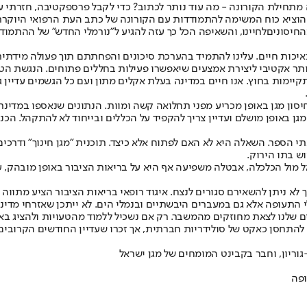
 מתחילת הקורונה - מה עוד נותר לכתוב? כדי לקבל פרספקטיבה, חזרתי על
הוציא כוח המשימה להתמודדות עם הקורונה של כתב העת הרפואי היוקרתי
החיסונים
לחיינו, והשאיפה הכל כך עזה להגיע ל"נורמלי החדש" של ההתמוד
ה יותר אקטיבי ליצירת אמצעים שיאפשרו פעילות בחללים פתוחים. הנגשת הט
יימות בחוץ. אנו חיים במדינה בעלת אקלים מתון ועם כל הגשמים עדיין גם
החיסון מגן באופן מכריע מפני תחלואה קשה ומוות. הנתונים שנאספו במדינ
גן באופן מושלם ועדיין צריך להקפיד על הכללים ובייחוד לא להתקהל. הכ
הספר. השאלה היא לא האם לפתוח אלא כיצד. תוכנית "מגן חינוך" ודרכים י
ש בתו הירוק.
 אל מול הכלכלה, אבטלה משפיעה אף היא על בריאות הציבור באופן מובהק
לא ניתן להשאירם סגורים לנצח. איגוד רופאי בריאות הציבור הציע מתווה 
התעופה אלא גם במעברים היבשתיים ובנמלי הים. לא ייתכן שאזרחי מדינת 
ם שלנו לצאת מחוזקים מהמשבר. רק אם נשכיל ללמוד מהטעויות ולהציג ב
ו להתחסן כאקט של סולידריות חברתית, אך זכרו שעדיין החודשים הקרובי
-גוריון, וחבר בקבינט המומחים של מגן ישראל
פה