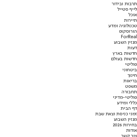
תרבות ובידור
לייף סטייל
אוכל
תיירות
טכנולוגיה ומדע
הורוסקופ
ForReal
מגזין השבוע
דעות
חדשות בארץ
חדשות בעולם
פוליטי
ביטחוני
חינוך
בריאות
משפט
תחבורה
פוליטי-מדיני
כללי ומידע
דף הבית
זמני כניסת וצאת שבת
מגזין השבוע
בחירות 2026
אודות
צור קשר