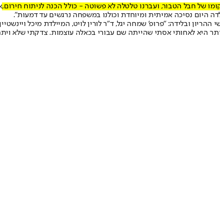
 של חבל הטבור, ועברנו טלטלה לא פשוטה - כולל הכנה לניתוח חירום,
א
דה היום נסיכה אמיתית ומיוחדת וכולנו במשפחה נרגשים עד דמעות".
 ההריון ובלידה: "פרופ׳ שמחה יגל, ד״ר לורין לויט, המיילדת מיכל ויינשט
תר היא לאחותי אסתי שהייתה שם עבורי בכאלה עוצמות. צדקתי שלא ויתרת