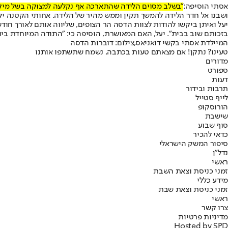
אסתי הוסיפה:
"בשלב מסוים הלידה שהתארכה אף נקלעה למצוקה בשל מיקומו
ושבנו אל חדר הלידה להמשך תקין וממש מהיר של הלידה. אחותי הקטנה יל
יעל ואיתן ביקשו להודות לצוות הדסה הר הצופים, שליווה אותם לאורך חודשי
בזכותם שוב בבית״. יעל, האם המאושרת, הוסיפה כי: ״התודה המיוחדת ביו
המיילדת אסתי בקשי דואניאס,צילום: דוברות הדסה
טעינו? נתקן! אם מצאתם טעות בכתבה, נשמח שתשתפו אותנו
מדורים
ספורט
דעות
תרבות ובידור
לייף סטייל
הורוסקופ
שישבת
סוף שבוע
כדאי להכיר
סיפור המשק הישראלי
נדל"ן
ראשי
זמני כניסת וצאת השבת
מידע כללי
זמני כניסת וצאת שבת
ראשי
צרו קשר
מדיניות פרטיות
Hosted by SPD