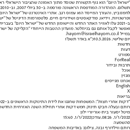
"ישראל היום" הוא גוף תקשורת שנוסד מתוך האמונה שהציבור הישראלי ראוי 
ת
ופרשנויות, וידיאו, פודקאסטים ושידורים חיים. פלטפורמות הדיגיטל של "ישרא
ב-2021 עלו לאוויר האתר החדש והיישומון החדש של "ישראל היום" בע
ואפשר לקבל אותם גם בניוזלטר. מועדון ההטבות הייחודי "הקליקה של ישרא
במייל hayom@israelhayom.co.il.
יום שלישי, 10.3.2026
כ"א באדר תשפ"ו
חדשות
דעות
ספורט
ForReal
תרבות ובידור
אוכל
מגזין
אנחנו מגייסים
English
X
בריאות
"דקות אחרי חצות": המשפחות שחגגו את לידת התינוקות הראשונים ב-2022
רותם ובעלה חבקו תינוק חמש דקות אחרי תחילת השנה האזרחית החדשה • קא
מיטל יסעור בית-אור
יורי ילון
1/1/2022, 08:26
,עודכן
1/1/2022, 15:40
0
השמעה
רותם ווילדורף ובנה, צילום: באדיבות המשפחה