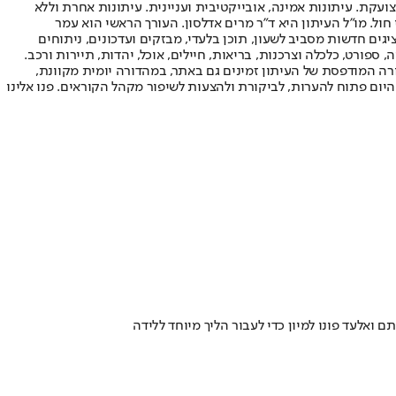
ועקת. עיתונות אמינה, אובייקטיבית ועניינית. עיתונות אחרת וללא
עור החשיפה הגבוה ביותר בימי חול. מו"ל העיתון היא ד"ר מרים אדלסון. העורך הראשי הוא עמר
 והעורך המייסד הוא עמוס רגב. אתרי האינטרנט של "ישראל היום" בעברית ובאנגלית, כמו כן היישומונים (אפליקציות) לאנדרואיד ול-iOS, מציגים חדשות מסביב לשעון, תוכן בלעדי, מבזקים ועדכונים, ניתוחים
, ספורט, כלכלה וצרכנות, בריאות, חיילים, אוכל, יהדות, תיירות ורכב.
דורה המודפסת של העיתון זמינים גם באתר, במהדורה יומית מקוונת,
היום פתוח להערות, לביקורת ולהצעות לשיפור מקהל הקוראים. פנו אלינו
ואלעד פונו למיון כדי לעבור הליך מיוחד ללידה