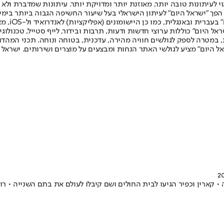
לעיתונות טובה יותר, מאוזנת יותר ומדויקת יותר. עיתונות שמדברת ולא צ
שלום. המהדורה המודפסת הראשונה פורסמה ב-30 ביולי 2007, וב-2010 הפך "ישראל היום" לעיתון הישראלי בעל שי
לחמנוביץ,
ל היום" כוללות ערוצי חדשות ודעות, תרבות ובידור, לייף סטייל, טכנולוגיה
ברית, במטרה לספק לגולשים חוויה מהירה, עדכנית, בטוחה ונוחה. תכני המה
ל היום" מציע לגולשי האתר הנחות ומבצעים על מוצרים ושירותים. ישראל 
רין וכפיר הגיעו לבית החולים ושם קיבלו לעולם את בתם השנייה • רותם 