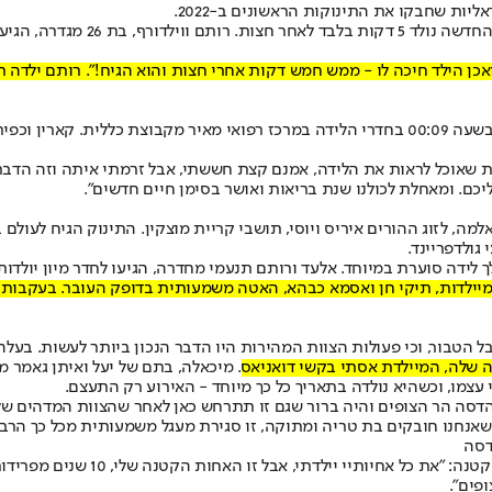
ת שחבקו את התינוקות הראשונים ב-2022.
במרכז הרפואי קפלן, התינוק הראשו
 שאוכל לראות את הלידה, אמנם קצת חששתי, אבל זרמתי איתה וזה הדבר ה
ליכם. ומאחלת לכולנו שנת בריאות ואושר בסימן חיים חדשים".
גולדפריינד.
 לידה סוערת במיוחד. אלעד ורותם תנעמי מחדרה, הגיעו לחדר מיון יולדו
יילדות, תיקי חן ואסמא כבהא, האטה משמעותית בדופק העובר. בעקבות כך,
טבור, וכי פעולות הצוות המהירות היו הדבר הנכון ביותר לעשות. בעלה של רו
 עצמו, וכשהיא נולדה בתאריך כל כך מיוחד - האירוע רק התעצם.
הדסה הר הצופים והיה ברור שגם זו תתרחש כאן לאחר שהצוות המדהים של 
כשאנחנו חובקים בת טריה ומתוקה, זו סגירת מעגל משמעותית מכל כך הרבה ב
דסה
אסתי, אחותה של יעל, התרגשה לא פ
פים".