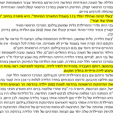
הלילה של השנה האזרחית החדשה היה מרגש במיוחד עבור המשפחות ישראליו
שהחלה להרגיש צירים.
אותי עוד ועוד".
בני הזוג מדרי והמיילדת גלית שמשון,צילום: המרכז הרפואי מאיר
ק"ג.
"בעת הלידה, גלית שמשון, המיילדת המהממת שלנו, הציעה לי מראה על מנת
הקסם הזה קורה ואני בעצמי עדיין לא מאמינה. אני מודה לכל הצוות- אין ע
ההורים איריס ויוסי עם בנם הבכור,צילום: הקריה הרפואית רמב״ם
של בני הזוג. לצידם בחדר הלידה הייתה המיילדת בת-שבע קריכלי וד"ר רועי 
במרכז הרפואי הלל יפה בחדרה, חגגו את הולדתו של התינוק הראשון במהלך
בהמשך, רותם הועברה במהירות לחדר לידה. בחיבור למוניטור, ראה צוות המ
ביצוע לידה מיידית בהליך ואקום.
אלעד ורותם עם בנם והמיילדת תיקי חן,צילום: המרכז הרפואי הלל יפה
עם חילוצו מהבטן, נדהמו הנוכחים בחדר הלידה לגלות כי אכן היה קשר בחבל ה
את התינוקת הראשונה בהדסה לשנת 2022 יילדה בהדסה הר הצופים הדודה שלה, המיילדת אסתי בקשי דואניאס
יעל, האם הנרגשת, תיארה כי: "בת אחרי שלושה בנים היא מאורע חגיגי בפני
"זו המתנה הכי נפלאה שיכולנו לבקש לשנה החדשה. כל הלידות שלנו היו ב
היא המיילדת של כל ילדיי וגם ליוותה אותי בעבר בלידה שקטה. לכן היום, 
המיילדת והדודה אסתי בקשי דואניאס והתינוקת מיכאלה,צילום: דוברות ה
להיות המיילדת שלה יחד עם הצוות המדהים של חדר הלידה בהדסה הר הצו