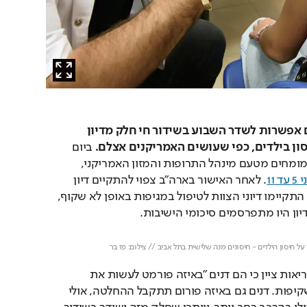
במשרד הבריאות בוחנים אפשרות לשדר השבוע בשידור חי חלק מדיון 
ון בילדים, כפי שעושים האמריקנים אצלם.
 ביום 
שלישי השבוע תדון ועדת מומחים מטעם מינהל התרופות והמזון האמריקני, 
 11
. לאחר האישור בארה"ב צפוי להתקיים דיון 
המומחים בישראל. עד כה התקיימו דיוני הצוות לטיפול במגיפות באופן לא שקוף, 
ון היו מתפרסמים סיכומי הישיבות.
Loaded
: 
Unmute
100.00%
ל חיסון הילדים - חיסונים מנה שלישית בתל אביב // צילום: פז בר
עם זאת, בכיר במשרד הבריאות ציין כי הם דנים "באיזה פורמט לעשות את 
הדברים כדי להשיג יותר שקיפות. דנים גם באיזה פורום תתקבל ההחלטה, אולי 