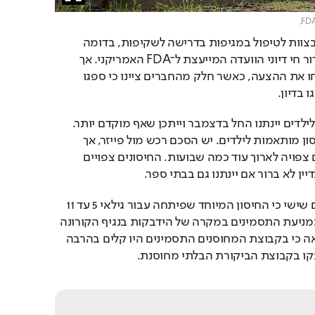
לאחרונה התקיימו דיונים בצוות לטיפול במגיפות בדרישה לשקיפות, בדומה 
לאופן שבו משודרים בשידור חי דיוני הוועדה המייעצת ל־FDA האמריקני. אך 
בצוות לטיפול במגיפות דחו את ההצעה, כאשר חלק מהחברים ציינו כי ספגו 
 בדיון.
ההערכה היא שהחיסונים לילדים יינתנו החל בדצמבר וייתכן שאף מוקדם יותר. 
בישראל אין עדיין מנות חיסון מותאמות לילדים. יש הסכם רכש מול פייזר, אך 
הגעת מנות החיסון לילדים צפויה לארוך עוד כמה שבועות. החיסונים צפויים 
יין לא ברור אם יינתנו גם בבתי ספר.
חברת "פייזר" הודיעה ביום שישי כי החיסון המיוחד שפיתחה עבור גילאי 5 עד 11 
הראה 90.7 אחוזי יעילות במניעת התסמינים במקרה של הידבקות בנגיף הקורונה 
בניסוי שערכה. הניסוי הראה כי בקבוצת המחוסנים התסמינים היו קלים בהרבה 
קו בקבוצת הביקורת הבלתי מחוסנת.