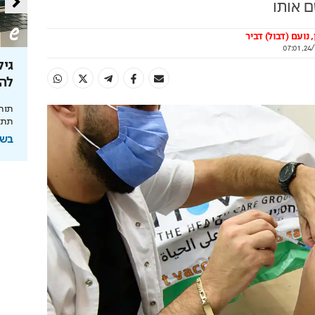
ם אותו
נועם (דבול) דביר
24/10
נסיה
הטעויות שיחתכו לכם את קצבת
הפנסיה
לה
ינויים שהנהיגה
ממשיכת כספים ועד חוסר תכנון – הצעדים שיצילו
תוחל
ה
את הכסף שלכם
תתכנ
בשיתוף מנורה מבטחים
בשי