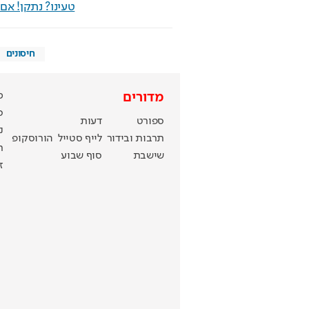
טעינו? נתקן! א
חיסונים
כ
מדורים
ס
ספורט
דעות
נ
תרבות ובידור
לייף סטייל
הורוסקופ
ר
שישבת
סוף שבוע
ז