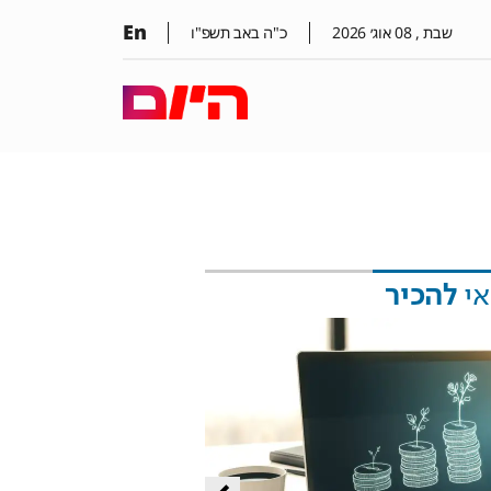
En
שבת ,
08
אוג׳
2026
כ"ה באב תשפ"ו
אי
להכיר