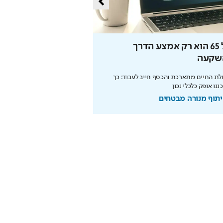
גיל 65 הוא רק אמצע הדרך
הישראלי שפגש את נשי
שקעה
ודיבר איתו
ת החיים מתארכת והכסף חייב לעבוד: כך
חרם בבית הספר, בית בלי אמצע
נו אופק כלכלי נכון
שהפכה למפלט - כך הפך יניב חליל
שפגש את נשיא איראן, כוכבי הול
תוף מנורה מבטחים