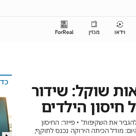
וידאו
מגזין
ForReal
כד
ות שוקל: שידור
ל חיסון הילדים
הגביר את השקיפות" • פייזר: החיסון
ם יעיל ביותר מ־91% • היום: מודל הכיתה הירוקה נכנס לתוקף;