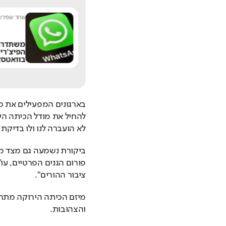
נטע בר
|
10:52
שחר שפירו
|
"הרגתי יהודים בעבר
משתדרג
ואעשה זאת שוב": דו"ח
הפיצ'רי
חדש חושף את
בוואטסא
האנטישמיות בבריטניה
לא הועברה לנו ולו בדיקת
ציבור ההורים".
והצהובות.