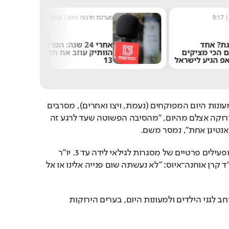
9:17
מערכת תרבות היום
|
8:54
ת? אחד
אחרי 24 שנה: הפרשן
ם הכי מציקים
הוותיק עוזב את חדשות
פ הגיע לישראל
13
בארגונים המפעילים את מעונות היום המפוקחים (נעמת, ויצו ואחרים), מסרבים 
להחיל את מודל הכיתה הירוקה אצלם מהיום, "מהסיבה הפשוטה שעד לרגע זה 
 אנטיגן אחת", נמסר משם.
ביקורת נשמעה גם מצד מפעילים פרטיים של מסגרות לגילאי לידה עד 3. יו"ר 
פורום הגנים הפרטיים, עו"ד קרן אוחנה־איוס: "לא נעשתה שום פנייה אלינו או אל 
מיזם הכיתה הירוקה מתרחב לגני הילדים ולמעונות היום, בערים הירוקות 