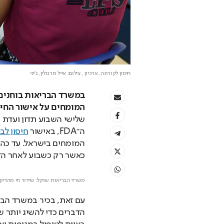
חיסון לקורונה, ארכיון
, צילום: אייל מרגולין, ג'יני
המומחים על אישור החיס
ה־FDA, באישור 
חיסון לבני 5 עד
כאשר רק כשבוע לאחר הדי
משרד הבריאות שוקל: שידור חי מהדיון ע