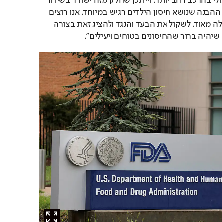
בצוות לטיפול במגיפות ואולי בהרכב רחב יותר. וייתכן שחלק מזה ישודר בשידור 
חי, לא כל הדיון. זאת בגלל ההבנה שנושא חיסון הילדים רגיש במיוחד. אנו רוצים 
לעשות את זה בצורה שקולה מאוד. לשקול את הבעד והנגד ולהציג זאת בצורה 
שיהיה ברור שהחיסונים בטוחים ויעילים".