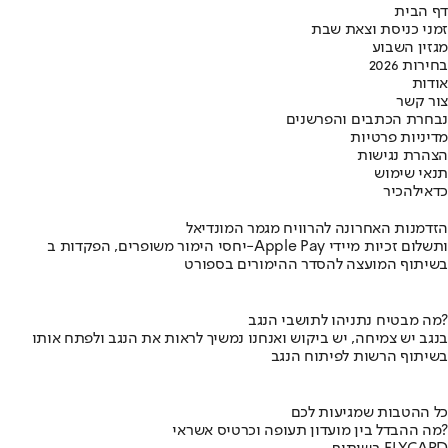
דף הבית
זמני כניסת וצאת שבת
מגזין השבוע
בחירות 2026
אודות
צור קשר
נבחרת הכתבים והפרשנים
מדיניות פרטיות
הצהרת נגישות
תנאי שימוש
כדאי
להכיר
הזדמנות האחרונה להרוויח מגמר המונדיאל
יחסי הימור משופרים, הפקדות ב-Apple Pay ותשלום זכיות מיידי
בשיתוף המועצה להסדר ההימורים בספורט
מה מבטיח נתניהו לתושבי הנגב?
בנגב יש צמיחה, יש ביקוש ואנחנו נמשיך לראות את הנגב ולפתח אותו
בשיתוף הרשות לפיתוח הנגב
כל ההטבות שמגיעות לכם
מה ההבדל בין מועדון תעופה וכרטיס אשראי?