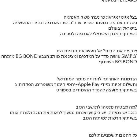
בשיתוף FLYCARD
בצל איומי איראן: כך נערך משק האנרגיה
פסגת האנרגיה במעמד שגריר ארה"ב, שר האנרגיה ובכירי התעשייה
בישראל ובעולם
בשיתוף המכון הישראלי לאנרגיה ולסביבה
צובעים את הבית? אל תעשו את הטעות הזו
מומחה BG BOND עושה סדר על המדפים ומציג את מותג הצבע SIMPLY
בשיתוף BG BOND
הזדמנות האחרונה להרוויח מגמר המונדיאל
יחסי הימור משופרים, הפקדות ב-Apple Pay ותשלום זכיות מיידי
בשיתוף המועצה להסדר ההימורים בספורט
מה מבטיח נתניהו לתושבי הנגב?
בנגב יש צמיחה, יש ביקוש ואנחנו נמשיך לראות את הנגב ולפתח אותו
בשיתוף הרשות לפיתוח הנגב
כל ההטבות שמגיעות לכם