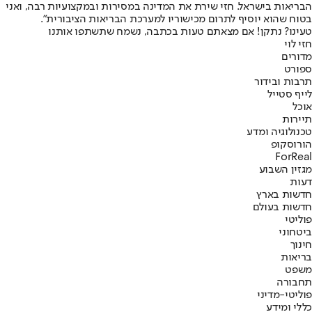
הבריאות בישראל. חזי שירת את המדינה במסירות ובמקצועיות רבה, ואני
בטוח שהוא יוסיף לתרום מכישוריו למערכת הבריאות הציבורית".
טעינו? נתקן! אם מצאתם טעות בכתבה, נשמח שתשתפו אותנו
חזי לוי
מדורים
ספורט
תרבות ובידור
לייף סטייל
אוכל
תיירות
טכנולוגיה ומדע
הורוסקופ
ForReal
מגזין השבוע
דעות
חדשות בארץ
חדשות בעולם
פוליטי
ביטחוני
חינוך
בריאות
משפט
תחבורה
פוליטי-מדיני
כללי ומידע