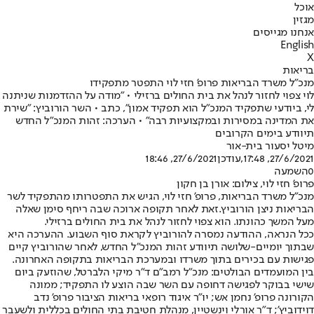
אוכל
מגזין
אנחנו מגייסים
English
X
בריאות
מנכ"ל משרד הבריאות פרופ' חזי לוי התפטר מתפקידו
לוי צפוי לחזור לנהל את בית החולים ברזילי • "מודה על ההזדמנות שניתנה
לי, ביודעי שתפקיד המנכ"ל הוא תפקיד אמון", כתב • השר הורוביץ: "שירת
את המדינה במסירות ובמקצועיות רבה" • הערכה: זהות המנכ"ל החדש
תיוודע בימים הקרובים
מיטל יסעור בית-אור
27/6/2021, 17:48
,עודכן
27/6/2021, 18:46
0
השמעה
פרופ' חזי לוי, צילום: אורן בן חקון
מנכ"ל משרד הבריאות, פרופ' חזי לוי, הגיש את התפטרותו מהתפקיד לשר
הבריאות ניצן הורוביץ.
זאת לאחר תקופה ארוכה שבה ריחף סימן שאלה
מעל המשך כהונתו. הוא צפוי לחזור לנהל את בית החולים ברזילי.
ככל הנראה, ההודעה נמסרה להורוביץ לקראת סוף השבוע. ההערכה היא
שבתוך יומיים-שלושה תיוודע זהות המנכ"ל החדש, לאחר שהורוביץ קיים
פגישות עם בכירים בתוך משרדו ובמערכת הבריאות בתקופה האחרונה.
בין המועמדים הבולטים: מנכ"ל רמב"ם ד"ר מיקי הלברטל, שהוזעק ביום
שישי בבוקר לפגישה דחופה עם השר שבה הוצע לו התפקיד; ממונה
הקורונה פרופ' נחמן אש; יו"ר איגוד רופאי בריאות הציבור פרופ' נדב
דוידוביץ'; ד"ר אורלי וינשטיין, מנהלת חטיבת בתי החולים בכללית ולשעבר