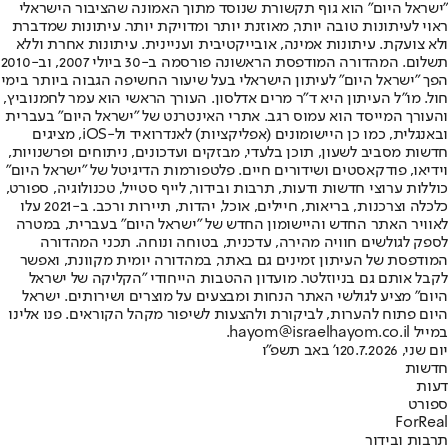
"ישראל היום" הוא גוף תקשורת שנוסד מתוך האמונה שהציבור הישראלי
ראוי לעיתונות טובה יותר, מאוזנת יותר ומדויקת יותר. עיתונות שמדברת
ולא צועקת. עיתונות אמינה, אובייקטיבית ועניינית. עיתונות אחרת וללא
תשלום. המהדורה המודפסת הראשונה פורסמה ב-30 ביולי 2007, וב-2010
הפך "ישראל היום" לעיתון הישראלי בעל שיעור החשיפה הגבוה ביותר בימי
חול. מו"ל העיתון היא ד"ר מרים אדלסון. העורך הראשי הוא עמר לחמנוביץ,
והעורך המייסד הוא עמוס רגב. אתרי האינטרנט של "ישראל היום" בעברית
ובאנגלית, כמו כן היישומונים (אפליקציות) לאנדרואיד ול-iOS, מציגים
חדשות מסביב לשעון, תוכן בלעדי, מבזקים ועדכונים, ניתוחים ופרשנויות,
וידיאו, פודקאסטים ושידורים חיים. פלטפורמות הדיגיטל של "ישראל היום"
כוללות ערוצי חדשות ודעות, תרבות ובידור, לייף סטייל, טכנולוגיה, ספורט,
כלכלה וצרכנות, בריאות, חיילים, אוכל, יהדות, תיירות ורכב. ב-2021 עלו
לאוויר האתר החדש והיישומון החדש של "ישראל היום" בעברית, במטרה
לספק לגולשים חוויה מהירה, עדכנית, בטוחה ונוחה. תכני המהדורה
המודפסת של העיתון זמינים גם באתר, במהדורה יומית מקוונת, ואפשר
לקבל אותם גם בניוזלטר. מועדון ההטבות הייחודי "הקליקה של ישראל
היום" מציע לגולשי האתר הנחות ומבצעים על מוצרים ושירותים. ישראל
היום פתוח להערות, לביקורת ולהצעות לשיפור מקהל הקוראים. פנו אלינו
במייל hayom@israelhayom.co.il.
יום שני, 20.7.2026
ו' באב תשפ"ו
חדשות
דעות
ספורט
ForReal
תרבות ובידור