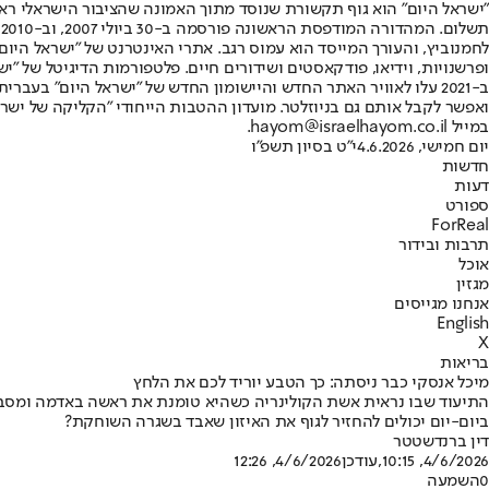
"ישראל היום" הוא גוף תקשורת שנוסד מתוך האמונה שהציבור הישראלי ראוי 
ת
ופרשנויות, וידיאו, פודקאסטים ושידורים חיים. פלטפורמות הדיגיטל של "ישרא
ב-2021 עלו לאוויר האתר החדש והיישומון החדש של "ישראל היום" בע
ואפשר לקבל אותם גם בניוזלטר. מועדון ההטבות הייחודי "הקליקה של ישרא
במייל hayom@israelhayom.co.il.
יום חמישי, 4.6.2026
י"ט בסיון תשפ"ו
חדשות
דעות
ספורט
ForReal
תרבות ובידור
אוכל
מגזין
אנחנו מגייסים
English
X
בריאות
מיכל אנסקי כבר ניסתה: כך הטבע יוריד לכם את הלחץ
התיעוד שבו נראית אשת הקולינריה כשהיא טומנת את ראשה באדמה ומסבי
ביום-יום יכולים להחזיר לגוף את האיזון שאבד בשגרה השוחקת?
דין ברנדשטטר
4/6/2026, 10:15
,עודכן
4/6/2026, 12:26
0
השמעה