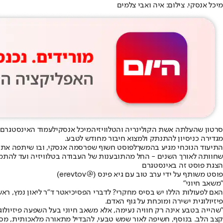
מיכל אנסקי. צילום: איה ואבי צלמים
סרטון שהעלתה אשת הקולינריה והטלוויזיה
מיכל אנסקי
לעמוד האינסטגרם 
מגדירה כניסיון להתנתק ולמצוא חיבור מחודש לטבע.
התיעוד הנוכחי מגיע בהמשך
לפוסט חשוף שפרסמה אנסקי
, ובו שיתפה את
שחוותה לאורך השנים - החל מהתובענות של העבודה בטלוויזיה ועד להתמודדות הרפואית עם תסמונת השיתוק על שם בל (ll's Palsy
הצגת פוסט זה באינסטגרם
פוסט משותף על ידי ‏‎ערב טוב עם גיא פינס‎‏ (@‏‎erevtov‎‏)
"משאב חיוני"
האם לפעולות הללו יש בסיס מחקרי? לדברי הפסיכיאטר ד"ר ליאון נמץ, ר
פיזיולוגית ישירה ומוכחת על גוף האדם.
"שהייה בטבע אינה רק חוויה נעימה, אלא משאב חיוני בעל השפעה פיזיולו
קצב הלב. בנוסף, חשיפה לאור שמש טבעי, להבדיל מתאורה מלאכותית, מסי