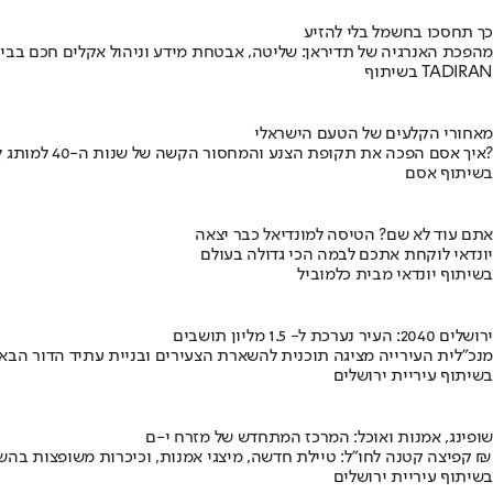
כך תחסכו בחשמל בלי להזיע
מהפכת האנרגיה של תדיראן: שליטה, אבטחת מידע וניהול אקלים חכם בבי
בשיתוף TADIRAN
מאחורי הקלעים של הטעם הישראלי
איך אסם הפכה את תקופת הצנע והמחסור הקשה של שנות ה-40 למותג לאומי?
בשיתוף אסם
אתם עוד לא שם? הטיסה למונדיאל כבר יצאה
יונדאי לוקחת אתכם לבמה הכי גדולה בעולם
בשיתוף יונדאי מבית כלמוביל
ירושלים 2040: העיר נערכת ל- 1.5 מליון תושבים
מנכ"לית העירייה מציגה תוכנית להשארת הצעירים ובניית עתיד הדור הבא
בשיתוף עיריית ירושלים
שופינג, אמנות ואוכל: המרכז המתחדש של מזרח י-ם
קפיצה קטנה לחו"ל: טיילת חדשה, מיצגי אמנות, וכיכרות משופצות בהשקעה של 100 מיליון ₪
בשיתוף עיריית ירושלים