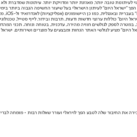
לעיתונות טובה יותר, מאוזנת יותר ומדויקת יותר. עיתונות שמדברת ולא צ
שלום. המהדורה המודפסת הראשונה פורסמה ב-30 ביולי 2007, וב-2010 הפך "ישראל היום" לעיתון הישראלי בעל שי
לחמנוביץ,
ל היום" כוללות ערוצי חדשות ודעות, תרבות ובידור, לייף סטייל, טכנולוגיה
ברית, במטרה לספק לגולשים חוויה מהירה, עדכנית, בטוחה ונוחה. תכני המה
ל היום" מציע לגולשי האתר הנחות ומבצעים על מוצרים ושירותים. ישראל 
רה את החיבור שלה לטבע הפך לויראלי ועורר שאלות רבות • מומחה לבר