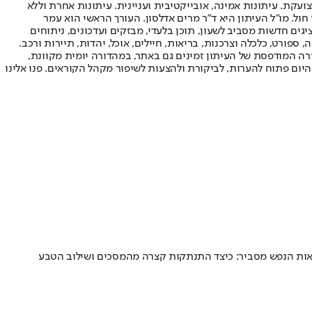
ועקת. עיתונות אמינה, אובייקטיבית ועניינית. עיתונות אחרת וללא
עור החשיפה הגבוה ביותר בימי חול. מו"ל העיתון היא ד"ר מרים אדלסון. העורך הראשי הוא עמר
 והעורך המייסד הוא עמוס רגב. אתרי האינטרנט של "ישראל היום" בעברית ובאנגלית, כמו כן היישומונים (אפליקציות) לאנדרואיד ול-iOS, מציגים חדשות מסביב לשעון, תוכן בלעדי, מבזקים ועדכונים, ניתוחים
, ספורט, כלכלה וצרכנות, בריאות, חיילים, אוכל, יהדות, תיירות ורכב.
דורה המודפסת של העיתון זמינים גם באתר, במהדורה יומית מקוונת,
היום פתוח להערות, לביקורת ולהצעות לשיפור מקהל הקוראים. פנו אלינו
יאות הנפש מסביר: כיצד התנתקות קצרה מהמסכים ושילוב הטבע