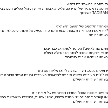
כך תחסכו בחשמל בלי להזיע
מהפכת האנרגיה של תדיראן: שליטה, אבטחת מידע וניהול אקלים חכם בבי
בשיתוף TADIRAN
מאחורי הקלעים של הטעם הישראלי
איך אסם הפכה את תקופת הצנע והמחסור הקשה של שנות ה-40 למותג לאומי?
בשיתוף אסם
אתם עוד לא שם? הטיסה למונדיאל כבר יצאה
יונדאי לוקחת אתכם לבמה הכי גדולה בעולם
בשיתוף יונדאי מבית כלמוביל
ירושלים 2040: העיר נערכת ל- 1.5 מליון תושבים
מנכ"לית העירייה מציגה תוכנית להשארת הצעירים ובניית עתיד הדור הבא
בשיתוף עיריית ירושלים
שופינג, אמנות ואוכל: המרכז המתחדש של מזרח י-ם
קפיצה קטנה לחו"ל: טיילת חדשה, מיצגי אמנות, וכיכרות משופצות בהשקעה של 100 מיליון ₪
בשיתוף עיריית ירושלים