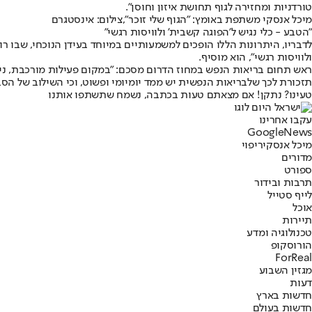
טורדניות ומחזירה לגוף תחושת איזון וחוסן".
מיכל אנסקי משתפת באומץ: ״הגוף שלי זוכר״,צילום: אינסטגרם
"הטבע - כלי נגיש ל'הפוגה קשבית' ולוויסות רגשי"
לדבריו, היתרונות הללו הופכים למשמעותיים במיוחד בעידן הנוכחי, שבו ר
ולוויסות רגשי", הוא מוסיף.
ראש תחום בריאות הנפש במחוז הדרום מסכם: "במקום פעילות מורכבת, ני
תזכורת לכך שלבריאות הנפשית יש ממד יומיומי ופשוט, וכי השילוב של הסב
טעינו? נתקן! אם מצאתם טעות בכתבה, נשמח שתשתפו אותנו
עקבו אחרינו
G
o
o
g
l
e
News
מיכל אנסקי
ריפוי
מדורים
ספורט
תרבות ובידור
לייף סטייל
אוכל
תיירות
טכנולוגיה ומדע
הורוסקופ
ForReal
מגזין השבוע
דעות
חדשות בארץ
חדשות בעולם