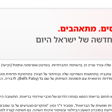
שלה עורר עניין רב ברשתות החברתיות. בסרטון שפרסמה אתמול (רביעי)
 עוקביה בתחושות השחיקה שלה ובוויתור על הצורך בתחזוקת תדמית מושל
Be). לדבריה, החזרה לפשטות ולסביבה הטבעית היא חלק מתהליך ההחלמה והאיזון שלה.
אש תחום בריאות הנפש במחוז הדרום של מכבי שירותי בריאות, התשובה הי
גית ממשית על הבריאות", מסביר ד"ר נמץ, "מחקרים מצביעים על כך שסבי
יעת בסנכרון השעון הביולוגי ובשיפור איכות השינה. גם חשיפה קצרה למ