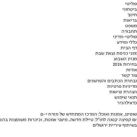
פוליטי
ביטחוני
חינוך
בריאות
משפט
תחבורה
פוליטי-מדיני
כללי ומידע
דף הבית
זמני כניסת וצאת שבת
מגזין השבוע
בחירות 2026
אודות
צור קשר
נבחרת הכתבים והפרשנים
מדיניות פרטיות
הצהרת נגישות
תנאי שימוש
כדאי
להכיר
שופינג, אמנות ואוכל: המרכז המתחדש של מזרח י-ם
קפיצה קטנה לחו"ל: טיילת חדשה, מיצגי אמנות, וכיכרות משופצות בהשקעה של 100 מיליון ₪
בשיתוף עיריית ירושלים