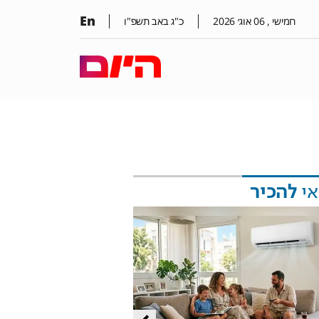
En
חמישי ,
06
אוג׳
2026
כ"ג באב תשפ"ו
אי
להכיר