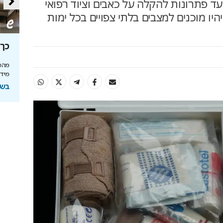
ד פתרונות להקלה על כאבים וציוד רפואי
יהיו מוכנים למצבים בלתי צפויים בכל ימות
סה
מאחורי הקלעים של הטעם
כך 
הישראלי
מהפכ
מידע
לה בעולם
איך אסם הפכה את תקופת הצנע והמחסור הקשה
של שנות ה-40 למותג לאומי?
בשיתוף
ל
בשיתוף אסם