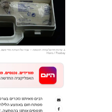
4. ערכת חירום/עזרה ראשונה – עברו על הערכה מדי פעם, זרקו תרופות ומשחות שפג תוקפן, ובדקו שהסוללות של הפנס עדיין תקינות.
Hans / Pixabay
תופסים אותנו בהפתעה. 