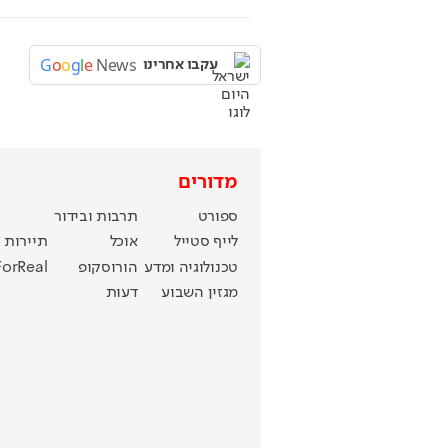
G
o
o
g
l
e
News
עקבו אחרינו
מדורים
ספורט
תרבות ובידור
לייף סטייל
אוכל
תיירות
טכנולוגיה ומדע
הורוסקופ
ForReal
מגזין השבוע
דעות