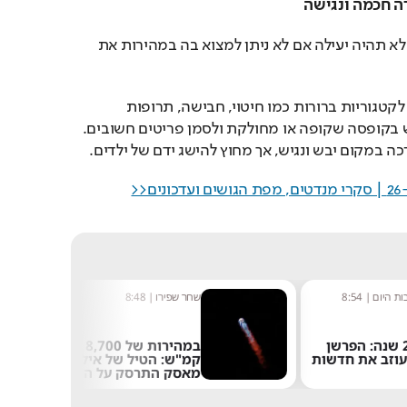
גם הערכה המלאה ביותר לא תהיה יעילה אם לא ניתן למצוא בה במהירות את 
מומלץ לחלק את התכולה לקטגוריות ברורות כמו חיטוי, חבישה, תרופות 
וטיפול בכאבים, להשתמש בקופסה שקופה או מחולקת ולסמן פריטים חשובים. 
כה במקום יבש ונגיש, אך מחוץ להישג ידם של ילדים.
ירו
|
8:48
נטע בר
|
10:52
במהירות של 8,700
"הרגתי יהודים בעבר
 הטיל של אילון
ואעשה זאת שוב": דו"ח
 התרסק על הירח
חדש חושף את
האנטישמיות בבריטניה