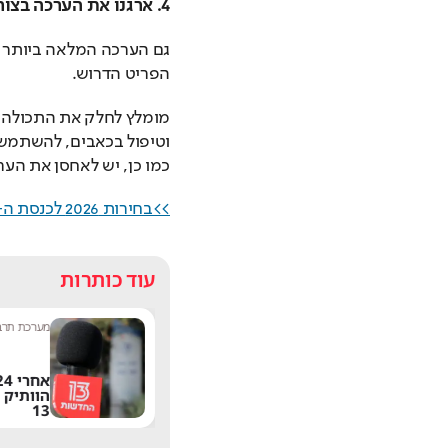
4. ארגנו את הערכה בצורה חכמה ונגישה
הפריט הדרוש.
כמו כן, יש לאחסן את הער
>>בחירות 2026 לכנסת ה-26 | סקרי מנדטים, מפת הגושים ועדכונים<<
עוד כותרות
מערכת תרבות היום
|
8:54
שחר שפ
אחרי 24 שנה: הפרשן
הוותיק עוזב את חדשות
קמ"ש:
אל
13
מאסק