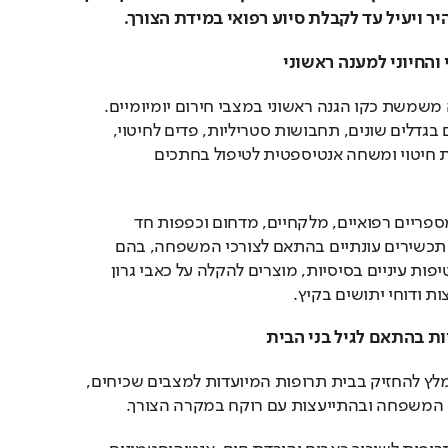
ר ויעיל עד לקבלת סיוע רפואי במידת הצורך.
ערכת עזרה ראשונה טובה משמשת כקו הגנה ראשוני במצבי חירום יומיומיים. 
מומלץ לכלול בה פלסטרים בגדלים שונים, תחבושות סטריליות, פדים לחיטוי, 
תחבושת אלסטית, תמיסת חיטוי ומשחה אנטיספטית לטיפול בחתכים 
בנוסף, כדאי להחזיק בה מספריים רפואיים, מלקחיים, מדחום וכפפות חד 
פעמיות. מומלץ לשלב גם תכשירים עונתיים בהתאם לצורכי המשפחה, בהם 
תכשיר לטיפול באפטות, טיפות עיניים בסיסיות, מוצרים להקלה על כאבי גרון 
ת ודוחי יתושים בקיץ.
מעבר לציוד החבישה, מומלץ להחזיק בבית תרופות המיועדות למצבים שכיחים, 
 המשפחה ובהתייעצות עם רוקח במקרה הצורך.