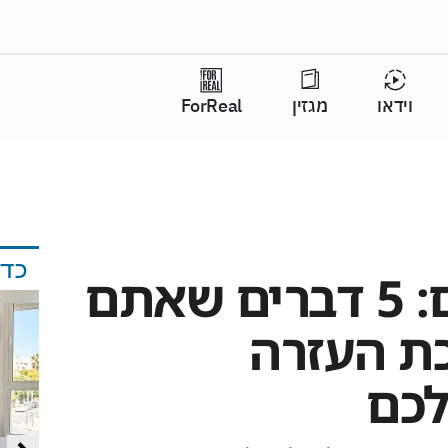
וידאו
מגזין
ForReal
כד
לשעת חירום: 5 דברים שאתם
כת העזרה
לכם