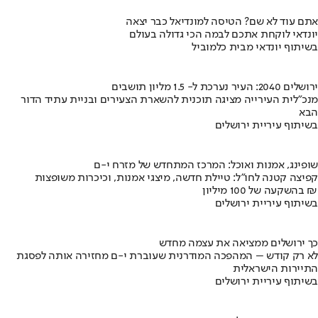
אתם עוד לא שם? הטיסה למונדיאל כבר יצאה
יונדאי לוקחת אתכם לבמה הכי גדולה בעולם
בשיתוף יונדאי מבית כלמוביל
ירושלים 2040: העיר נערכת ל- 1.5 מליון תושבים
מנכ"לית העירייה מציגה תוכנית להשארת הצעירים ובניית עתיד הדור
הבא
בשיתוף עיריית ירושלים
שופינג, אמנות ואוכל: המרכז המתחדש של מזרח י-ם
קפיצה קטנה לחו"ל: טיילת חדשה, מיצגי אמנות, וכיכרות משופצות
בהשקעה של 100 מיליון ₪
בשיתוף עיריית ירושלים
כך ירושלים ממציאה את עצמה מחדש
לא רק קודש – המהפכה המודרנית שעוברת י-ם מחזירה אותה לפסגת
התיירות הישראלית
בשיתוף עיריית ירושלים