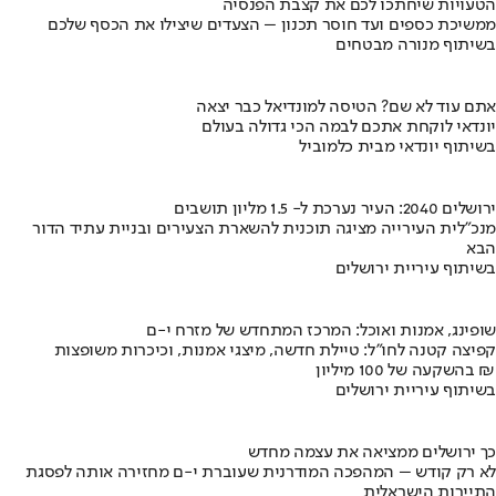
הטעויות שיחתכו לכם את קצבת הפנסיה
ממשיכת כספים ועד חוסר תכנון – הצעדים שיצילו את הכסף שלכם
בשיתוף מנורה מבטחים
אתם עוד לא שם? הטיסה למונדיאל כבר יצאה
יונדאי לוקחת אתכם לבמה הכי גדולה בעולם
בשיתוף יונדאי מבית כלמוביל
ירושלים 2040: העיר נערכת ל- 1.5 מליון תושבים
מנכ"לית העירייה מציגה תוכנית להשארת הצעירים ובניית עתיד הדור
הבא
בשיתוף עיריית ירושלים
שופינג, אמנות ואוכל: המרכז המתחדש של מזרח י-ם
קפיצה קטנה לחו"ל: טיילת חדשה, מיצגי אמנות, וכיכרות משופצות
בהשקעה של 100 מיליון ₪
בשיתוף עיריית ירושלים
כך ירושלים ממציאה את עצמה מחדש
לא רק קודש – המהפכה המודרנית שעוברת י-ם מחזירה אותה לפסגת
התיירות הישראלית