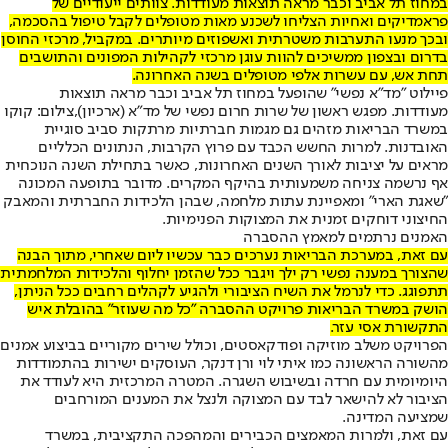
במחוז תל אביב וכבר מראה תוצאות מעודדות. צוותים ייעודיים של
פראמדיקים ואחיות הצליחו לשכנע מאות מטופלים לקבל טיפול בהסכמה,
ובכך מנעו התערבות משטרתית ואשפוזים מיותרים. במקביל, מרכזי החוסן
בדרום ובצפון ממשיכים להוות עוגן מרכזי לקהילות המפונים והתושבים
תחת אש, עם עשרות אלפי מטופלים בשנה האחרונה.
פיילוט "מד"א נפשי" שהופעל במחוז תל אביב וכבר מראה תוצאות
מעודדות. מפגש ראשון של שרות חרום נפשי של מד"א (ארכיון),צילום: קוקו
במשרד הבריאות מזהים גם מגמות חברתיות מרתקות סביב סוגיית
האובדנות. למרות החשש הכבד עם פרוץ הקרבות, הנתונים הכלליים
מראים על יציבות לאורך השנים האחרונות, כאשר בתחילת השנה הנוכחית
אף נרשמה צניחה משמעותית בהיקף המקרים. מדובר בתופעה המכונה
"שאגת הארי" ומאפיינת עתות מלחמה, שבהן הלכידות החברתית והמאבק
החיצוני דוחקים זמנית את המצוקות הפנימיות.
האמנים נרתמים למאמץ ההסברה
עם זאת, במערכת הבריאות נערכים כבר עכשיו ליום שאחרי, מתוך הבנה
שהצורך במענה נפשי רק ילך ויגבר ככל שהזמן יחלוף והלכידות המלחמתית
תתפוגג. כדי לנרמל את השיח הציבורי ולהגיע לקהלים רחבים ככל הניתן,
הושק במשרד הבריאות פרויקט ההסברה "כל מה שעוזר" בהובלת איש
התקשורת אסי עזר.
הפרויקט משלב מוזיקה ופודקאסטים, וכולל שירים מקוריים בביצוע אמנים
מהשורה הראשונה כמו איתי לוי ורן דנקר, העוסקים ישירות בהתמודדות
היומיומית עם חרדה ובשיבוש השגרה. המטרה המרכזית היא לעודד את
הציבור לא להישאר לבד עם המצוקה ולנצל את המענים המורחבים
שמציעה המדינה.
עם זאת, ולמרות המאמצים הכבירים והמהפכה התקציבית, במשרד