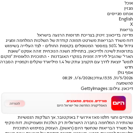
אוכל
מגזין
אנחנו מגייסים
English
X
בריאות
מדינה בדיכאון: זינוק בצריכת תרופות הרגעה בישראל
דוח משרד הבריאות משרטט תמונה קודרת של השלכות המלחמה ומציג
גידול של 30% במספר המטופלים בקופות החולים • לצד העלייה בשימוש
בתרופות לשינה ולדיכאון, בתחילת השנה הנוכחית זוהה אפקט "שאגת
הארי" שהוביל לירידה זמנית במקרי האובדנות • התוכנית הלאומית "מקום
לנפש" יוצאת לדרך עם תקציב עתק של 1.4 מיליארד שקלים וקמפיין הסברה
חדש
אסף גולן
31/5/2026, 13:35
,עודכן
1/6/2026, 08:29
0
השמעה
דיכאון. צילום: GettyImages
שנתיים וחצי חלפו מאז אירועי 7 באוקטובר, אך הצלקות הנפשיות
שהותירה המלחמה בחברה הישראלית רק הולכות ומעמיקות. דוח מקיף
של משרד הבריאות שנחשף היום (ראשון), העוסק במימוש התוכנית