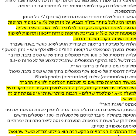
הלאומית לבריאות הנפש, משרטט תמונה קודרת של מציאות שבה מאות
אלפי ישראלים נזקקים לסיוע יומיומי כדי להתמודד עם הטראומה
המתמשכת.
הכאב הכפול של מתמודדי הנפש הדתיים (ארכיון) // גיל מזומן
הנתון המטלטל ביותר בדו"ח מצביע על זינוק של 16.7% בניפוק תרופות
הרגעה לעומת התקופה שקדמה למלחמה. לצד זאת, נרשמה עלייה
משמעותית של כ-14% בצריכת תרופות נוגדות דיכאון ותרופות לשיפור
איכות השינה בקרב הציבור הרחב.
הלחץ על מערכת הבריאות הציבורית הגיע לשיא, כאשר בשנה שעברה
טופלו במערך המרפאתי של קופות החולים כ-435 אלף איש - נתון המשקף
עלייה דרמטית של כ-100 אלף מטופלים בתוך שלוש שנים בלבד. מדובר
בגידול של 30% בהיקף המטופלים, שהוביל לביצוע של לא פחות מ-3.5
מיליון מגעים טיפוליים ברחבי הארץ.
עלייה דרמטית של כ-100 אלף מטופלים בתוך שלוש שנים בלבד. טיפול
נפשי (אילוסטרציה),צילום: (אילוסטרציה) iStockphoto
במשרד הבריאות מדגישים כי השלכות המלחמה ילוו את החברה
הישראלית עוד שנים קדימה, ולכן הוקצה למערך תקציב חסר תקדים של
למעלה מ-1.4 מיליארד שקלים - הגבוה ביותר שניתן אי פעם לתחום זה
בישראל.
אפקט "שאגת הארי"
בשטח, המשאבים הרבים הללו מתורגמים לניסיון לשנות מהיסוד את פני
הטיפול בקהילה. מעבר לגיוסם של למעלה מ-1,100 מטפלים חדשים
ופתיחתן של עשרות מרפאות, המערכת מנסה לייצר פתרונות יצירתיים
שימנעו אשפוזים כפויים.
אחד המהלכים המרכזיים בהקשר זה הוא פיילוט "מד"א נפשי" שהופעל