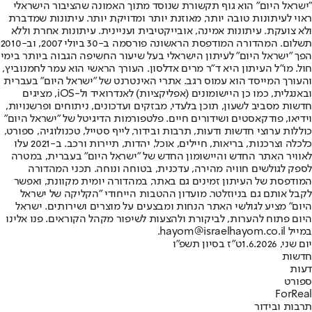
"ישראל היום" הוא גוף תקשורת שנוסד מתוך האמונה שהציבור הישראלי
ראוי לעיתונות טובה יותר, מאוזנת יותר ומדויקת יותר. עיתונות שמדברת
ולא צועקת. עיתונות אמינה, אובייקטיבית ועניינית. עיתונות אחרת וללא
תשלום. המהדורה המודפסת הראשונה פורסמה ב-30 ביולי 2007, וב-2010
הפך "ישראל היום" לעיתון הישראלי בעל שיעור החשיפה הגבוה ביותר בימי
חול. מו"ל העיתון היא ד"ר מרים אדלסון. העורך הראשי הוא עמר לחמנוביץ,
והעורך המייסד הוא עמוס רגב. אתרי האינטרנט של "ישראל היום" בעברית
ובאנגלית, כמו כן היישומונים (אפליקציות) לאנדרואיד ול-iOS, מציגים
חדשות מסביב לשעון, תוכן בלעדי, מבזקים ועדכונים, ניתוחים ופרשנויות,
וידיאו, פודקאסטים ושידורים חיים. פלטפורמות הדיגיטל של "ישראל היום"
כוללות ערוצי חדשות ודעות, תרבות ובידור, לייף סטייל, טכנולוגיה, ספורט,
כלכלה וצרכנות, בריאות, חיילים, אוכל, יהדות, תיירות ורכב. ב-2021 עלו
לאוויר האתר החדש והיישומון החדש של "ישראל היום" בעברית, במטרה
לספק לגולשים חוויה מהירה, עדכנית, בטוחה ונוחה. תכני המהדורה
המודפסת של העיתון זמינים גם באתר, במהדורה יומית מקוונת, ואפשר
לקבל אותם גם בניוזלטר. מועדון ההטבות הייחודי "הקליקה של ישראל
היום" מציע לגולשי האתר הנחות ומבצעים על מוצרים ושירותים. ישראל
היום פתוח להערות, לביקורת ולהצעות לשיפור מקהל הקוראים. פנו אלינו
במייל hayom@israelhayom.co.il.
יום שני, 1.6.2026
ט"ז בסיון תשפ"ו
חדשות
דעות
ספורט
ForReal
תרבות ובידור