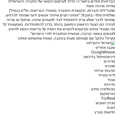
הבריאות מודים ביושר כי הדרך לשיקום הנפשי של החברה הישראלית
עודנה ארוכה מאוד.
סמנכ"לית דוברות, תקשורת והסברה במשרד הבריאות, אל"מ (במיל')
שולמית מולר-בוטבול: "אנחנו רוצים שיותר אנשים ידעו שמותר להרגיש,
שמותר לדבר ושלא צריך להתמודד לבד. לפעמים שיחה, שיתוף או פנייה
לעזרה הם הצעד הראשון והחשוב ביותר בדרך להתמודדות. באמצעות ‘כל
מה שעוזר’ אנחנו מבקשים להנגיש את השיח על בריאות הנפש ולהגיע
לאנשים בשפה קרובה, אנושית ומחוברת לחיי היומיום".
טעינו? נתקן! אם מצאתם טעות בכתבה, נשמח שתשתפו אותנו
עקבו אחרינו
G
o
o
g
l
e
News
דיכאון
טיפול בדיכאון
מדורים
ספורט
תרבות ובידור
לייף סטייל
אוכל
תיירות
טכנולוגיה ומדע
הורוסקופ
ForReal
מגזין השבוע
דעות
חדשות בארץ