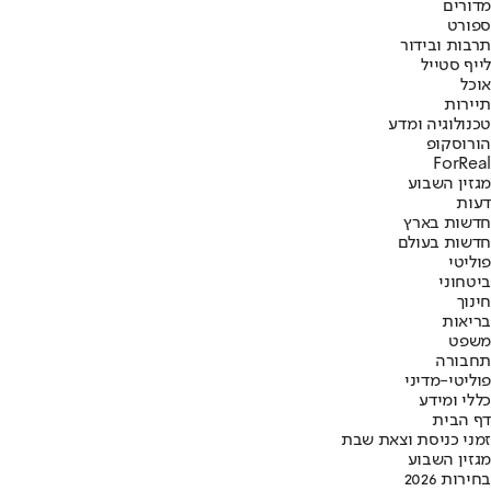
מדורים
ספורט
תרבות ובידור
לייף סטייל
אוכל
תיירות
טכנולוגיה ומדע
הורוסקופ
ForReal
מגזין השבוע
דעות
חדשות בארץ
חדשות בעולם
פוליטי
ביטחוני
חינוך
בריאות
משפט
תחבורה
פוליטי-מדיני
כללי ומידע
דף הבית
זמני כניסת וצאת שבת
מגזין השבוע
בחירות 2026