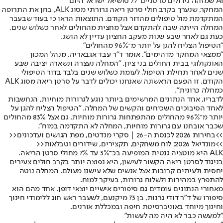
AI שמזהה גידולים סרטניים // סושיאל ישראל היום
המחקר, שנערך בקרב חולי סרטן ריאה גרורתי מסוג ALK, בחן את התרופה
המתקדמת מול טיפולים מהדור הקודם. התוצאות הראו כי בעוד שבעבר
המחלה הייתה שבה להתקדם אצל מחצית מהחולים לאחר כשלוש שנים,
כעת גם לאחר שבע שנות מעקב החציון עדיין לא הושג.
"הטיפול הצליח להגן על יותר מ־96% מהחולים"
"ממצאי המחקר מדהימים", אומר ד"ר עבד אגבאריה, מנהל המכון
האונקולוגי בבית החולים בני ציון. "המחלה נעצרה ונשארה יציבה שבע
שנים לאחר תחילת הטיפול, לעומת כשלוש שנים בלבד בדור הטיפולי
הקודם. זו הפעם הראשונה שאנחנו יכולים לדבר על סרטן ריאה מסוג ALK
כמחלה כרונית".
לדבריו, אחד הנתונים המרשימים ביותר נוגע לגרורות מוחיות, הנחשבות
לאחד הסיבוכים השכיחים והקשים של המחלה. "הטיפול הצליח להגן על
יותר מ־96% מהחולים מהתפתחות גרורות מוחיות. גם אצל 83% מהחולים
שכבר אובחנו עם גרורות מוחיות, המחלה לא התקדמה במוח".
>>בחירות 2026 לכנסת ה-26 | סקרי מנדטים, מפת הגושים ועדכונים<<
>>מונדיאל 2026: לוח משחקים, תקצירים, שידורים וטבלאות<<
ALK היא מוטציה גנטית המופיעה בכ־3% עד 7% מחולי סרטן הריאה.
בניגוד לסרטן ריאה הקשור לעישון, היא נפוצה יותר בקרב חולים צעירים
יחסית ולעיתים קרובות אצל אנשים שלא עישנו מעולם. המחלה נוטה
להתפרץ במהירות ולשלוח גרורות, בעיקר למוח.
מאחורי הנתונים עומדים גם סיפורים אישיים יוצאי דופן. אחד מהם הוא
סיפורו של ד"ר דודי גרנות, בן 73 מיקנעם, לשעבר ראש חוג ללימודי חינוך
וחינוך מיוחד באוניברסיטת חיפה ובמכללת אורנים.
"למעשה כבר לא היה מה לעשות"