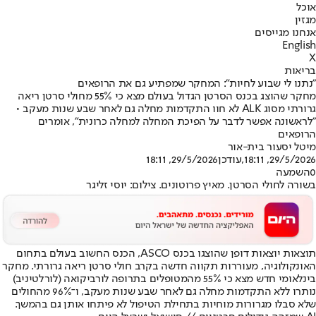
אוכל
מגזין
אנחנו מגייסים
English
X
בריאות
"נתנו לי שבוע לחיות": המחקר שמפתיע גם את הרופאים
מחקר שהוצג בכנס הסרטן הגדול בעולם מצא כי 55% מחולי סרטן ריאה
גרורתי מסוג ALK לא חוו התקדמות מחלה גם לאחר שבע שנות מעקב •
"לראשונה אפשר לדבר על הפיכת המחלה למחלה כרונית", אומרים
הרופאים
מיטל יסעור בית-אור
29/5/2026, 18:11
,עודכן
29/5/2026, 18:11
0
השמעה
בשורה לחולי הסרטן. מאיץ פרוטונים. צילום: יוסי זליגר
תוצאות יוצאות דופן שהוצגו בכנס ASCO, הכנס החשוב בעולם בתחום
האונקולוגיה, מעוררות תקווה חדשה בקרב חולי סרטן ריאה גרורתי. מחקר
בינלאומי חדש מצא כי 55% מהמטופלים בתרופה לורביקואה (לורלטיניב)
נותרו ללא התקדמות מחלה גם לאחר שבע שנות מעקב, ו־96% מהחולים
שלא סבלו מגרורות מוחיות בתחילת הטיפול לא פיתחו אותן גם בהמשך.