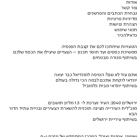
אודות
צור קשר
נבחרת הכתבים והפרשנים
מדיניות פרטיות
הצהרת נגישות
תנאי שימוש
כדאי
להכיר
הטעויות שיחתכו לכם את קצבת הפנסיה
ממשיכת כספים ועד חוסר תכנון – הצעדים שיצילו את הכסף שלכם
בשיתוף מנורה מבטחים
אתם עוד לא שם? הטיסה למונדיאל כבר יצאה
יונדאי לוקחת אתכם לבמה הכי גדולה בעולם
בשיתוף יונדאי מבית כלמוביל
ירושלים 2040: העיר נערכת ל- 1.5 מליון תושבים
מנכ"לית העירייה מציגה תוכנית להשארת הצעירים ובניית עתיד הדור
הבא
בשיתוף עיריית ירושלים
שופינג, אמנות ואוכל: המרכז המתחדש של מזרח י-ם