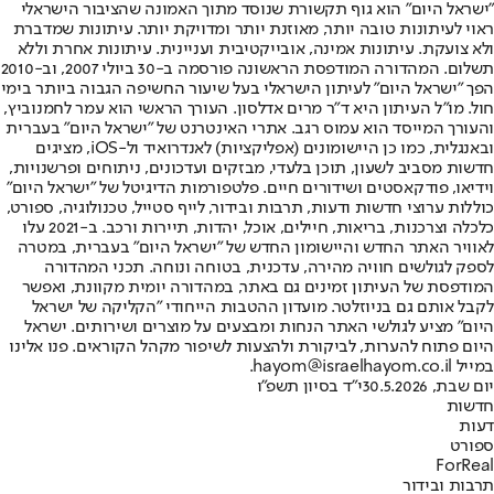
"ישראל היום" הוא גוף תקשורת שנוסד מתוך האמונה שהציבור הישראלי
ראוי לעיתונות טובה יותר, מאוזנת יותר ומדויקת יותר. עיתונות שמדברת
ולא צועקת. עיתונות אמינה, אובייקטיבית ועניינית. עיתונות אחרת וללא
תשלום. המהדורה המודפסת הראשונה פורסמה ב-30 ביולי 2007, וב-2010
הפך "ישראל היום" לעיתון הישראלי בעל שיעור החשיפה הגבוה ביותר בימי
חול. מו"ל העיתון היא ד"ר מרים אדלסון. העורך הראשי הוא עמר לחמנוביץ,
והעורך המייסד הוא עמוס רגב. אתרי האינטרנט של "ישראל היום" בעברית
ובאנגלית, כמו כן היישומונים (אפליקציות) לאנדרואיד ול-iOS, מציגים
חדשות מסביב לשעון, תוכן בלעדי, מבזקים ועדכונים, ניתוחים ופרשנויות,
וידיאו, פודקאסטים ושידורים חיים. פלטפורמות הדיגיטל של "ישראל היום"
כוללות ערוצי חדשות ודעות, תרבות ובידור, לייף סטייל, טכנולוגיה, ספורט,
כלכלה וצרכנות, בריאות, חיילים, אוכל, יהדות, תיירות ורכב. ב-2021 עלו
לאוויר האתר החדש והיישומון החדש של "ישראל היום" בעברית, במטרה
לספק לגולשים חוויה מהירה, עדכנית, בטוחה ונוחה. תכני המהדורה
המודפסת של העיתון זמינים גם באתר, במהדורה יומית מקוונת, ואפשר
לקבל אותם גם בניוזלטר. מועדון ההטבות הייחודי "הקליקה של ישראל
היום" מציע לגולשי האתר הנחות ומבצעים על מוצרים ושירותים. ישראל
היום פתוח להערות, לביקורת ולהצעות לשיפור מקהל הקוראים. פנו אלינו
במייל hayom@israelhayom.co.il.
יום שבת, 30.5.2026
י"ד בסיון תשפ"ו
חדשות
דעות
ספורט
ForReal
תרבות ובידור