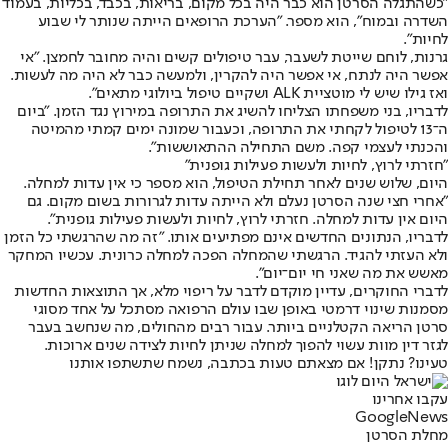
"כשהתגלה הסרטן הוא כבר היה בכל מקום, בריאות, בכבד, בכליות, בעמוד
השדרה ובמוח", הוא מספר. "הערכת הרופאים הייתה שנותר לי שבוע
לחיות".
גרנות, לוחם שייטת לשעבר, עבר טיפולים קשים והיה מחובר לחמצן. "אי
אפשר היה לנתח, אי אפשר היה להקרין, ולמעשה כבר לא היה מה לעשות.
ואז גילו שיש לי מוטציית ALK ושקיים טיפול ביולוגי מתאים".
לדבריו, בני משפחתו הצליחו להשיג את התרופה במירוץ נגד הזמן. "ביום
ה־13 לטיפול לקחתי את התרופה, וכעבור שמונה ימים קמתי מהמיטה
והכנתי לעצמי קפה. משם התחילה ההתאוששות".
"חזרתי לרוץ, לחיות ולעשות פעילות גופנית"
היום, שלוש שנים לאחר תחילת הטיפול, הוא מספר כי אין עדות למחלה.
"אחרי חצי שנה הסרטן נעלם ולא הייתה עדות לגרורות בשום מקום. גם
היום אין עדות למחלה. חזרתי לרוץ, לחיות ולעשות פעילות גופנית".
לדבריו, הנתונים החדשים אינם מפתיעים אותו. "זה מה שהרגשתי כל הזמן
ולא העזתי להגיד. הרגשתי שהמחלה הפכה למחלה כרונית. עכשיו המחקר
מאשש את מה שאני חי יום־יום".
לדברי החוקרים, עדיין מוקדם לדבר על ריפוי מלא, אך התוצאות החדשות
מסמנות שינוי דרמטי באופן שבו עולם הרפואה מסתכל על אחד מסוגי
סרטן הריאה הקטלניים ביותר. עבור רבים מהחולים, מה שנחשב בעבר
לגזר דין מוות עשוי להפוך למחלה שניתן לחיות לצידה שנים ארוכות.
טעינו? נתקן! אם מצאתם טעות בכתבה, נשמח שתשתפו אותנו
עקבו אחרינו
G
o
o
g
l
e
News
מחלת הסרטן