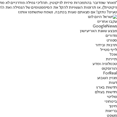
"מאחר שמדובר בהתמכרות פיזית לניקוטין, תהליכי גמילה מודרניים לא מתב
ניקוטינל), או תרופות העשויות להקל את הסימפטומים של הגמילה ואת ה'רע
טעינו? נתקן! אם מצאתם טעות בכתבה, נשמח שתשתפו אותנו
עקבו אחרינו
G
o
o
g
l
e
News
מבצע שאגת הארי
עישון
מדורים
ספורט
תרבות ובידור
לייף סטייל
אוכל
תיירות
טכנולוגיה ומדע
הורוסקופ
ForReal
מגזין השבוע
דעות
חדשות בארץ
חדשות בעולם
פוליטי
ביטחוני
חינוך
בריאות
משפט