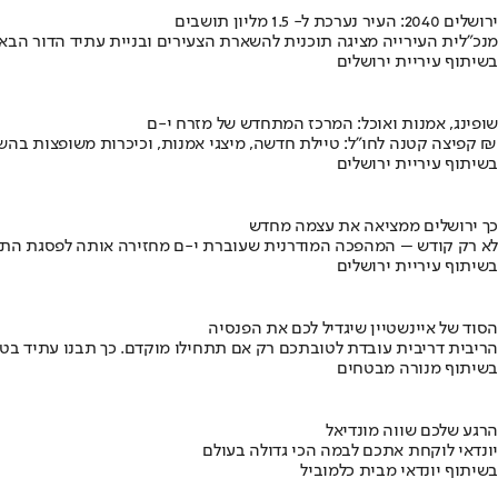
ירושלים 2040: העיר נערכת ל- 1.5 מליון תושבים
מנכ"לית העירייה מציגה תוכנית להשארת הצעירים ובניית עתיד הדור הבא
בשיתוף עיריית ירושלים
שופינג, אמנות ואוכל: המרכז המתחדש של מזרח י-ם
קפיצה קטנה לחו"ל: טיילת חדשה, מיצגי אמנות, וכיכרות משופצות בהשקעה של 100 מיליון ₪
בשיתוף עיריית ירושלים
כך ירושלים ממציאה את עצמה מחדש
לא רק קודש – המהפכה המודרנית שעוברת י-ם מחזירה אותה לפסגת התי
בשיתוף עיריית ירושלים
הסוד של איינשטיין שיגדיל לכם את הפנסיה
הריבית דריבית עובדת לטובתכם רק אם תתחילו מוקדם. כך תבנו עתיד בט
בשיתוף מנורה מבטחים
הרגע שלכם שווה מונדיאל
יונדאי לוקחת אתכם לבמה הכי גדולה בעולם
בשיתוף יונדאי מבית כלמוביל