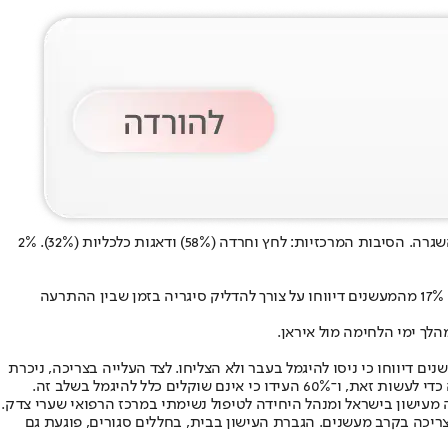
מסקר חדש עולה כי במהלך שאגת הארי יותר ממחצית מהמעשנים (54%) דיווחו כי עישנו יותר, ו־17% מהם מציינים עלייה משמעותית ביחס לתקופת השגרה. הסיבות המרכזיות: לחץ וחרדה (58%) ודאגות כלכליות (32%). 2%
להתרעות ולכניסה למרחב מוגן היו השפעות מיידיות על המעשנים: כמעט רבע מהמעשנים (23%) נכנסו למרחב המוגן באיחור כי עישנו בזמן ההתרעה. 17% מהמעשנים דיווחו על צורך להדליק סיגריה בזמן שבין ההתרעה
ראלי מעשנים בשגרה (126 מהנבדקים בסקר). 26% מהמעשנים דיווחו שהם צורכים יותר מחצי קופסת סיגריות ביום, ו־74% מהמעשנים דיווחו כי ניסו להיגמל בעבר ולא הצליחו. לצד העלייה בצריכה, ניכרת
 מעישון בישראל ומנהל היחידה לטיפול נשימתי במרכז הרפואי שערי צדק.
יכה בקרב מעשנים. הגברת העישון בבית, בחללים סגורים, פוגעת גם