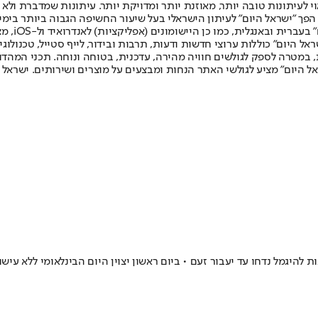
לעיתונות טובה יותר, מאוזנת יותר ומדויקת יותר. עיתונות שמדברת ולא צ
שלום. המהדורה המודפסת הראשונה פורסמה ב-30 ביולי 2007, וב-2010 הפך "ישראל היום" לעיתון הישראלי בעל שי
לחמנוביץ,
ל היום" כוללות ערוצי חדשות ודעות, תרבות ובידור, לייף סטייל, טכנולוגיה
ברית, במטרה לספק לגולשים חוויה מהירה, עדכנית, בטוחה ונוחה. תכני המה
ל היום" מציע לגולשי האתר הנחות ומבצעים על מוצרים ושירותים. ישראל 
היגמל נדחו עד יעבור זעם • ביום ראשון יצוין היום הבינלאומי ללא עישו