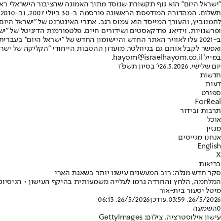
"ישראל היום" הוא גוף תקשורת שנוסד מתוך האמונה שהציבור הישראלי ראוי 
ת
ופרשנויות, וידיאו, פודקאסטים ושידורים חיים. פלטפורמות הדיגיטל של "ישרא
ב-2021 עלו לאוויר האתר החדש והיישומון החדש של "ישראל היום" בע
ואפשר לקבל אותם גם בניוזלטר. מועדון ההטבות הייחודי "הקליקה של ישרא
במייל hayom@israelhayom.co.il.
יום שלישי, 26.5.2026
י' בסיון תשפ"ו
חדשות
דעות
ספורט
ForReal
תרבות ובידור
אוכל
מגזין
אנחנו מגייסים
English
X
בריאות
סקר חדש מגלה: רוב המעשנים עישנו יותר בשאגת הארי
המלחמה, הלחץ והחרדה גרמו לעלייה משמעותית בהיקף העישון • הניסיונות ל
מיטל יסעור בית-אור
26/5/2026, 03:59
,עודכן
26/5/2026, 06:13
0
השמעה
עישון אילוסטרציה. צילום: GettyImages