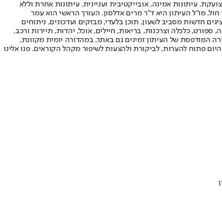
ועקת. עיתונות אמינה, אובייקטיבית ועניינית. עיתונות אחרת וללא
עור החשיפה הגבוה ביותר בימי חול. מו"ל העיתון היא ד"ר מרים אדלסון. העורך הראשי הוא עמר
 והעורך המייסד הוא עמוס רגב. אתרי האינטרנט של "ישראל היום" בעברית ובאנגלית, כמו כן היישומונים (אפליקציות) לאנדרואיד ול-iOS, מציגים חדשות מסביב לשעון, תוכן בלעדי, מבזקים ועדכונים, ניתוחים
, ספורט, כלכלה וצרכנות, בריאות, חיילים, אוכל, יהדות, תיירות ורכב.
דורה המודפסת של העיתון זמינים גם באתר, במהדורה יומית מקוונת,
היום פתוח להערות, לביקורת ולהצעות לשיפור מקהל הקוראים. פנו אלינו
ן