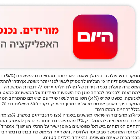
מהמעשנים דיווחו כי הצליחו להפסיק לעשן לפני יותר משנה, אךחזרו להרגל
המשטרה פועלת בכמה זירות של נפילת חלקי יירוט // דוברות המשטרה
לאזעקה. כמעט שליש (31%) חשו צורך לעשן מייד עם יציאתם מהמרחב המוגן.
הסקר נערך באופן אינטרנטי על ידי מכון רושינק בקרב 600 נשאלים בני 18-70 מהאוכלוסייה היהודית, והוא מצביע על שינוי בדפוסי העישון בישראל במהלך ימי הלחימה מול איראן.
בגלל "החיים המתוחים"
ירידה במוטיבציה להיגמל. רק 17% מהמעשנים דיווחו כי הרצון להפסיק התחזק בתקופת המלחמה, 20% שקלו להפסיק אך בחרו לחכות לסיום הלחימה כדי לעשות זאת, ו־60% העידו כי אינם שוקלים כלל להיגמל בשלב זה.
"החיים המתוחים בישראל משפיעים באופן ישיר על הרגלי העישון", אומר ד"
"המתח המתמשך סביב ימי הלחימה, והשהייה הממושכת בבתים ובמרחבים מוג
בבני הבית שאינם מעשנים, ובמיוחד בילדים קטנים.