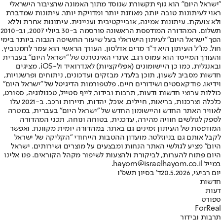
"ישראל היום" הוא גוף תקשורת שנוסד מתוך האמונה שהציבור הישראלי
ראוי לעיתונות טובה יותר, מאוזנת יותר ומדויקת יותר. עיתונות שמדברת
ולא צועקת. עיתונות אמינה, אובייקטיבית ועניינית. עיתונות אחרת וללא
תשלום. המהדורה המודפסת הראשונה פורסמה ב-30 ביולי 2007, וב-2010
הפך "ישראל היום" לעיתון הישראלי בעל שיעור החשיפה הגבוה ביותר בימי
חול. מו"ל העיתון היא ד"ר מרים אדלסון. העורך הראשי הוא עמר לחמנוביץ,
והעורך המייסד הוא עמוס רגב. אתרי האינטרנט של "ישראל היום" בעברית
ובאנגלית, כמו כן היישומונים (אפליקציות) לאנדרואיד ול-iOS, מציגים
חדשות מסביב לשעון, תוכן בלעדי, מבזקים ועדכונים, ניתוחים ופרשנויות,
וידיאו, פודקאסטים ושידורים חיים. פלטפורמות הדיגיטל של "ישראל היום"
כוללות ערוצי חדשות ודעות, תרבות ובידור, לייף סטייל, טכנולוגיה, ספורט,
כלכלה וצרכנות, בריאות, חיילים, אוכל, יהדות, תיירות ורכב. ב-2021 עלו
לאוויר האתר החדש והיישומון החדש של "ישראל היום" בעברית, במטרה
לספק לגולשים חוויה מהירה, עדכנית, בטוחה ונוחה. תכני המהדורה
המודפסת של העיתון זמינים גם באתר, במהדורה יומית מקוונת, ואפשר
לקבל אותם גם בניוזלטר. מועדון ההטבות הייחודי "הקליקה של ישראל
היום" מציע לגולשי האתר הנחות ומבצעים על מוצרים ושירותים. ישראל
היום פתוח להערות, לביקורת ולהצעות לשיפור מקהל הקוראים. פנו אלינו
במייל hayom@israelhayom.co.il.
יום רביעי, 20.5.2026
ד' בסיון תשפ"ו
חדשות
דעות
ספורט
ForReal
תרבות ובידור