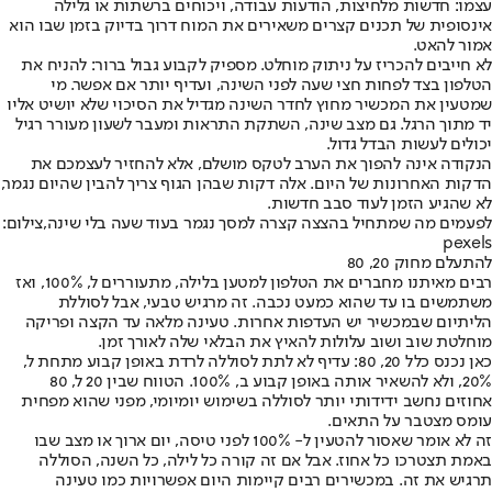
עצמו: חדשות מלחיצות, הודעות עבודה, ויכוחים ברשתות או גלילה
אינסופית של תכנים קצרים משאירים את המוח דרוך בדיוק בזמן שבו הוא
אמור להאט.
לא חייבים להכריז על ניתוק מוחלט. מספיק לקבוע גבול ברור: להניח את
הטלפון בצד לפחות חצי שעה לפני השינה, ועדיף יותר אם אפשר. מי
שמטעין את המכשיר מחוץ לחדר השינה מגדיל את הסיכוי שלא יושיט אליו
יד מתוך הרגל. גם מצב שינה, השתקת התראות ומעבר לשעון מעורר רגיל
יכולים לעשות הבדל גדול.
הנקודה אינה להפוך את הערב לטקס מושלם, אלא להחזיר לעצמכם את
הדקות האחרונות של היום. אלה דקות שבהן הגוף צריך להבין שהיום נגמר,
לא שהגיע הזמן לעוד סבב חדשות.
לפעמים מה שמתחיל בהצצה קצרה למסך נגמר בעוד שעה בלי שינה,צילום:
pexels
להתעלם מחוק 20, 80
רבים מאיתנו מחברים את הטלפון למטען בלילה, מתעוררים ל, 100%, ואז
משתמשים בו עד שהוא כמעט נכבה. זה מרגיש טבעי, אבל לסוללת
הליתיום שבמכשיר יש העדפות אחרות. טעינה מלאה עד הקצה ופריקה
מוחלטת שוב ושוב עלולות להאיץ את הבלאי שלה לאורך זמן.
כאן נכנס כלל 20, 80: עדיף לא לתת לסוללה לרדת באופן קבוע מתחת ל,
20%, ולא להשאיר אותה באופן קבוע ב, 100%. הטווח שבין 20 ל, 80
אחוזים נחשב ידידותי יותר לסוללה בשימוש יומיומי, מפני שהוא מפחית
עומס מצטבר על התאים.
זה לא אומר שאסור להטעין ל- 100% לפני טיסה, יום ארוך או מצב שבו
באמת תצטרכו כל אחוז. אבל אם זה קורה כל לילה, כל השנה, הסוללה
תרגיש את זה. במכשירים רבים קיימות היום אפשרויות כמו טעינה