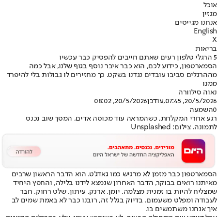
אוכל
מגזין
אנחנו מגייסים
English
X
בריאות
5 הרגלי טלפון רעים שאתם חייבים להפסיק כבר עכשיו
הסמארטפון, כידוע לכם, הוא כבר איבר נוסף בגוף שלנו, אבל כמה
מההרגלים סביבו עובדים נגדנו בשקט. כך מחזירים לו גבולות בלי להיפרד
ממנו
נאוה סילוורה
20/5/2026, 07:45
,עודכן
20/5/2026, 08:02
0
השמעה
רגע אחרי המקלחת, כשהמראה עוד מכוסה אדים, המסך שוב נכנס
לתמונה. צילום: Unsplashed
הסמארטפון כבר מזמן לא מרגיש כמו גאדג'ט. הוא הדבר הראשון שרבים
מאיתנו רואים בבוקר, הדבר האחרון שנמצא לידנו בלילה, והחפץ היחיד
שמצליח להיות בו זמנית מצלמה, יומן, ארנק, עיתון, שלט רחוק, חבר
לעבודה ומפלט משעמום. בדיוק בגלל זה, רובנו כבר לא באמת שמים לב
איך אנחנו משתמשים בו.