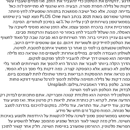
לרגע", לוקחים את הטלפון כדי להעביר את הזמן, ואז מגלים שעברו עשר
דקות של גלילה חסרת מטרה. הבעיה היא שהגוף לא מתייחס לזה כאל
בדיחה קטנה, אלא כאל ישיבה ממושכת בתנוחה שמפעילה לחץ מיותר.
מחקר שפורסם בשנת 2025 בכתב העת PLOS One מצא קשר בין שימוש
בסמארטפון בשירותים לבין עלייה של 46% בסיכון לטחורים. הסיבה
המרכזית אינה בהכרח המסך עצמו, אלא הזמן שהוא מוסיף לישיבה על
האסלה, מה שעלול להגביר לחץ באזור פי הטבעת והרקמות סביבו.
ויש גם עניין היגייני ברור. חדר השירותים הוא סביבה שבה קל מאוד לחשוף
את הטלפון לחיידקים ולשאריות זיהום. גם אם שוטפים ידיים היטב,
הטלפון שנגעתם בו לפני כן ואחר כך ממשיך איתכם למטבח, למיטה,
לשולחן העבודה ולפנים. במילים אחרות: לפעמים מה שנראה כמו גלילה
תמימה הוא פשוט דרך יעילה להעביר לכלוך ממקום למקום.
הדרך הקלה ביותר לשבור את ההרגל היא להפוך את השירותים לאזור בלי
טלפון. לא כעונש, אלא כהפסקה קצרה. כמה דקות בלי מסך הן לא הפסד,
הן כנראה אחת ההפסקות הבריאות ביותר שתוכלו לתת לעצמכם ביום.
כמה דקות של גלילה תמימה עלולות להפוך להרגל שהגוף דווקא פחות
אוהב. טלפון בחדר האמבטיה,צילום: Unsplash
לבדוק את הטלפון רגע לפני השינה
הטלפון ליד המיטה הוא מלכודת קטנה ומבריקה. אתם מתכוונים לבדוק רק
הודעה אחת, לקרוא רק כותרת אחת, לראות רק סרטון אחד. ואז מגיע עוד
עדכון, עוד ידיעה, עוד התראה, עוד גלילה. במקום להיכנס בהדרגה למצב
של מנוחה, המוח מקבל זרם חדש של מידע.
שימוש בסמארטפון סמוך לשינה עלול להקשות על הירדמות ולפגוע באיכות
השינה. חלק מזה קשור לאור הכחול שמגיע מהמסך, שעלול להשפיע על
הפרשת מלטונין, ההורמון שמעורב בוויסות השינה. חלק אחר קשור לתוכן