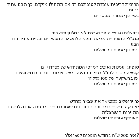
הריבית דריבית עובדת לטובתכם רק אם תתחילו מוקדם. כך תבנו עתיד
בטוח
בשיתוף מנורה מבטחים
ירושלים 2040: העיר נערכת ל 1.5 מליון תושבים
מנכ"לית העירייה מציגה תוכנית להשארת הצעירים ובניית עתיד הדור
הבא
בשיתוף עיריית ירושלים
שופינג, אמנות ואוכל: המרכז המתחדש של מזרח י-ם
קפיצה קטנה לחו"ל: טיילת חדשה, מיצגי אמנות, וכיכרות משופצות
בהשקעה של 100 מיליון ₪
בשיתוף עיריית ירושלים
כך ירושלים ממציאה את עצמה מחדש
לא רק קודש – המהפכה המודרנית שעוברת י-ם מחזירה אותה לפסגת
התיירות הישראלית
בשיתוף עיריית ירושלים
איך 200 ש"ח בחודש הופכים ל140 אלף ?