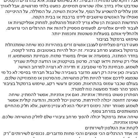
אבל דווקא שם מתחילה הבעיה. לא בשימוש עצמו, אלא בהרגלים הקטנים
שנדבקו אליו בדרך. אלה שנראים תמימים, כמעט בלתי מורגשים, אבל לאורך
זמן עלולים להשפיע על הגוף, על איכות השינה, על הסוללה, על ההיגיינה
ואפילו על האנשים שיושבים לידנו ברכבת או בבית הקפה.
החדשות הטובות הן שלא צריך להיגמל מהטלפון, למחוק אפליקציות או
לעבור לחיים אנלוגיים. לפעמים מספיק לזהות את ההרגלים הכי גרועים,
ולהחליף אותם בפעולות פשוטות וחכמות יותר.
שימוש ברמקול בציבור
מעט דברים מצליחים לעצבן אנשים זרים במהירות כמו שיחה שמתנהלת
ברמקול באמצע מרחב ציבורי. זה יכול להיות באוטובוס, בתור לקופה,
בחדר המתנה, במסעדה או אפילו במשרד פתוח. מבחינת המשתמש, זו
אולי רק שיחת וידאו קצרה, סרטון בטיקטוק או הודעה קולית שצריך
לשמוע. מבחינת כל מי שסביבו, זו חדירה לא רצויה למרחב האישי.
הבעיה כאן אינה רק רעש. מדובר בשבירה של גבול חברתי בסיסי: לא כל מי
שנמצא לידכם אמור להיות חלק מהשיחה, מהסרטון או מהמוזיקה שלכם.
בעולם שכבר עמוס בהתראות, מסכים ורעשי רקע, שימוש ברמקול בציבור
הופך מהר מאוד ממעשה נוח למטרד.
הפתרון פשוט במיוחד: אוזניות. ואם אין אוזניות, אפשר להמתין. שיחה
שאינה דחופה יכולה להידחות, סרטון יכול לחכות, והודעה קולית אפשר
לשמוע מאוחר יותר. נימוס דיגיטלי הוא לא עניין מיושן, אלא חלק מהחיים
המשותפים במרחב צפוף.
שיחה אחת ברמקול יכולה להפוך מרחב ציבורי שלם לחלק מהשיחה שלכם.
שימו אוזניות,
לקחת את הטלפון לשירותים
זה אחד ההרגלים הכי נפוצים והכי פחות מדוברים. נכנסים לשירותים "רק