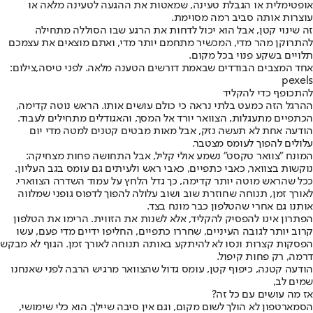
אופטימלית או הגבלת טעינה, שמאטות את ההגעה לטעינה מלאה או
עוצרות אותה סביב רמה מסוימת.
זה שינוי קטן, אבל הוא יכול לדחות את הרגע שבו הסוללה מתחילה
להתרוקן מהר מדי, המכשיר מתחמם יותר מדי, ואתם מוצאים את עצמכם
תלויים בשקע פנוי בכל מקום.
אחד המצבים הבודדים שבאמת דורשים הטענה מלאה. לפני טיסה,צילום:
pexels
להתכופף כדי להקליד
ההרגל הזה כמעט בלתי נראה כי כולם עושים אותו. הראש נוטה קדימה,
הכתפיים מתעגלות, הצוואר יורד אל המסך, והאגודלים מתחילים לעבוד.
הודעה אחת לא תעשה נזק, אבל מאות מבטים קטנים למטה מדי יום
עלולים להפוך לעומס מצטבר.
המונח "צוואר טקסט" נשמע אולי קליל, אבל התחושה פחות מצחיקה:
נוקשות בצוואר, כאבי כתפיים, כאבי ראש ולעיתים גם עומס בגב העליון.
ככל שהראש מוטה יותר קדימה, כך גדל הלחץ על עמוד השדרה הצווארי.
לאורך זמן, תנוחה שחוזרת שוב ושוב עלולה להפוך לדפוס גופני שמלווה
אותנו גם אחרי שהטלפון כבר מונח בצד.
הפתרון אינו להפסיק להקליד, אלא לשנות את הזווית. הרימו את הטלפון
קרוב יותר לגובה העיניים, שחררו כתפיים, החליפו ידיים מדי פעם, עשו
הפסקות קצרות ונסו לא להיתקע באותה תנוחה לאורך זמן. הגוף לא מבקש
דרמה, רק פחות קיפול.
הודעה קטנה, כיפוף קטן, עומס גדול שהצוואר מרגיש הרבה לפני שאנחנו
שמים לב,
אז מה עושים עם כל זה?
הסמארטפון לא הולך לשום מקום, וגם אין סיבה שיילך. הוא כלי שימושי,