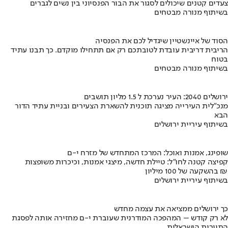
צעדים קטנים שיכולים לסגור את הבור הפנסיוני בין נשים לגברים
בשיתוף מנורה מבטחים
הסוד של איינשטיין שיגדיל לכם את הפנסיה
הריבית דריבית עובדת לטובתכם רק אם תתחילו מוקדם. כך תבנו עתיד
בטוח
בשיתוף מנורה מבטחים
ירושלים 2040: העיר נערכת ל 1.5 מליון תושבים
מנכ"לית העירייה מציגה תוכנית להשארת הצעירים ובניית עתיד הדור
הבא
בשיתוף עיריית ירושלים
שופינג, אמנות ואוכל: המרכז המתחדש של מזרח י-ם
קפיצה קטנה לחו"ל: טיילת חדשה, מיצגי אמנות, וכיכרות משופצות
בהשקעה של 100 מיליון ₪
בשיתוף עיריית ירושלים
כך ירושלים ממציאה את עצמה מחדש
לא רק קודש – המהפכה המודרנית שעוברת י-ם מחזירה אותה לפסגת
התיירות הישראלית