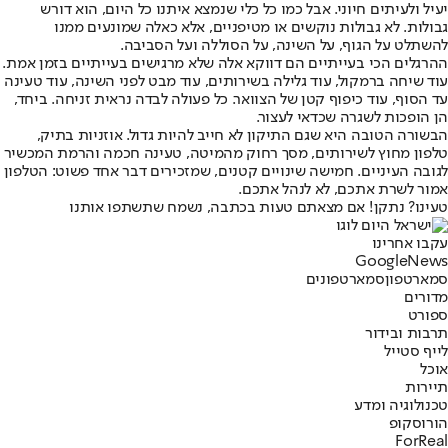
יעיל ולעיתים חיוני. אבל כמו כל כלי שנמצא איתנו כל היום, הוא דורש
גבולות. לא גבולות נוקשים או מטיפניים, אלא כאלה שמונעים ממנו
להשתלט על הגוף, על השינה, על הסוללה ועל הסביבה.
ההרגלים הכי בעייתיים הם דווקא אלה שלא מרגישים בעייתיים בזמן אמת.
עוד שיחה ברמקול, עוד גלילה בשירותים, עוד מבט לפני השינה, עוד טעינה
עד הסוף, עוד כיפוף קטן של הצוואר. כל פעולה לבדה נראית זניחה. ביחד,
הן הופכות לשגרה שכדאי לעצור.
הבשורה הטובה היא שגם התיקון לא חייב להיות גדול. אוזניות בתיק,
טלפון מחוץ לשירותים, מסך רחוק מהמיטה, טעינה חכמה והרמת המכשיר
לגובה העיניים. חמישה שינויים קטנים, שמזכירים דבר אחד פשוט: הטלפון
אמור לשרת אתכם, לא לנהל אתכם.
טעינו? נתקן! אם מצאתם טעות בכתבה, נשמח שתשתפו אותנו
עקבו אחרינו
G
o
o
g
l
e
News
סמארטפון
סמארטפונים
מדורים
ספורט
תרבות ובידור
לייף סטייל
אוכל
תיירות
טכנולוגיה ומדע
הורוסקופ
ForReal