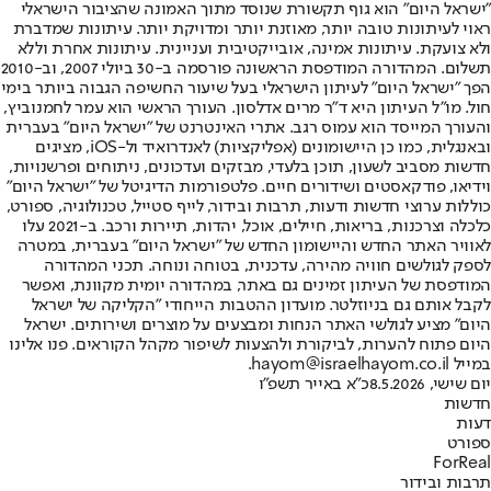
"ישראל היום" הוא גוף תקשורת שנוסד מתוך האמונה שהציבור הישראלי
ראוי לעיתונות טובה יותר, מאוזנת יותר ומדויקת יותר. עיתונות שמדברת
ולא צועקת. עיתונות אמינה, אובייקטיבית ועניינית. עיתונות אחרת וללא
תשלום. המהדורה המודפסת הראשונה פורסמה ב-30 ביולי 2007, וב-2010
הפך "ישראל היום" לעיתון הישראלי בעל שיעור החשיפה הגבוה ביותר בימי
חול. מו"ל העיתון היא ד"ר מרים אדלסון. העורך הראשי הוא עמר לחמנוביץ,
והעורך המייסד הוא עמוס רגב. אתרי האינטרנט של "ישראל היום" בעברית
ובאנגלית, כמו כן היישומונים (אפליקציות) לאנדרואיד ול-iOS, מציגים
חדשות מסביב לשעון, תוכן בלעדי, מבזקים ועדכונים, ניתוחים ופרשנויות,
וידיאו, פודקאסטים ושידורים חיים. פלטפורמות הדיגיטל של "ישראל היום"
כוללות ערוצי חדשות ודעות, תרבות ובידור, לייף סטייל, טכנולוגיה, ספורט,
כלכלה וצרכנות, בריאות, חיילים, אוכל, יהדות, תיירות ורכב. ב-2021 עלו
לאוויר האתר החדש והיישומון החדש של "ישראל היום" בעברית, במטרה
לספק לגולשים חוויה מהירה, עדכנית, בטוחה ונוחה. תכני המהדורה
המודפסת של העיתון זמינים גם באתר, במהדורה יומית מקוונת, ואפשר
לקבל אותם גם בניוזלטר. מועדון ההטבות הייחודי "הקליקה של ישראל
היום" מציע לגולשי האתר הנחות ומבצעים על מוצרים ושירותים. ישראל
היום פתוח להערות, לביקורת ולהצעות לשיפור מקהל הקוראים. פנו אלינו
במייל hayom@israelhayom.co.il.
יום שישי, 8.5.2026
כ"א באייר תשפ"ו
חדשות
דעות
ספורט
ForReal
תרבות ובידור