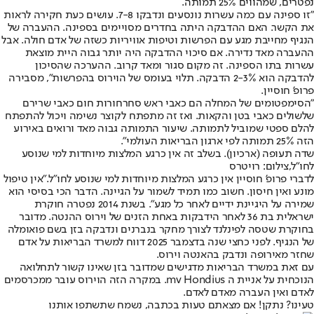
נפטרים, שמהווים 25% תמותה.
"זו ספינה עם כמה עשרות נונסעים ונדבקו 7-8. עושים כעת חקירה לראות
את הקשר. האם ההדבקה היתה בחדרים מסויימים בספינה. ההעברה של
הנגיף מחייבת מגע עם הפרשות וטיפות אוויריות כשזה של אדם חולה. אבל
ההעברה מאד נדירה. אם סיכוי ההדבקה היה יותר גבוה היית מוצאת
עשרות בתו הספינה. זה מקום סגור ומאד קרוב. ההערכה שהסיכון
להדבקה הוא 2-3% הדבקה. תלוי בעומס של הוירוס בהפרשות", מסבירה
פרופ' חוסיין.
"הסימפטומים של המחלה הם כאבי ראש סחרחורות חום כאבי שרירם
שלשולים כאבי בטן והקאות. ואז זה מתפתח לקוצר נשימה ויכול להתפתח
להלם ספטי שמוביל לתמותה. שיעור התמותה גבוה מאד ורואים באירוע
הזה 25% תמותה לפי ארגון הבריאות העולמי".
שדה תעופה (ארכיון). בשלב זה אין כרגע המלצות מיוחדות למי שנוסע
לחו"ל,צילום: רויטרס
לדברי פרופ' חוסיין אין כרגע המלצות מיוחדות למי שנוסע לחו"ל.
"אין טיפול
מונע ואין חיסון. חשוב כמו תמיד לשמור על הגיינה. הדבר הכי בסיסי הוא
שמירה על היגיינת ידיים לאחר כל מגע". בשנת 2014 נפטרה חוקרת
ישראלית בת 36 לאחר הידבקות באחת הזנים של וירוס ההנטה. מדובר
בחוקרת שטסה לפינלנד לצורך מחקר בנברנים ונדבקה בזן בשם פואומלה
של הנגיף. לפני כחצי שנה בדצמבר 2025 דווח למשרד הבריאות על אדם
שחזר מאירופה ונדבק בהאנטה וירוס.
עם זאת במשרד הבריאות מדגישים שמדובר בזן שאינו קשור לתחלואה
הנוכחית על אניית ה mv Hondius. במקרה הזה הוירוס עובר ממכרסמים
לאדם ואין העברה מאדם לאדם.
טעינו? נתקן! אם מצאתם טעות בכתבה, נשמח שתשתפו אותנו