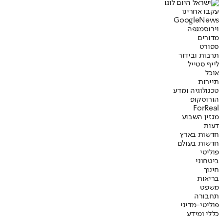
עקבו אחרינו
G
o
o
g
l
e
News
וירוס
מגפה
מדורים
ספורט
תרבות ובידור
לייף סטייל
אוכל
תיירות
טכנולוגיה ומדע
הורוסקופ
ForReal
מגזין השבוע
דעות
חדשות בארץ
חדשות בעולם
פוליטי
ביטחוני
חינוך
בריאות
משפט
תחבורה
פוליטי-מדיני
כללי ומידע