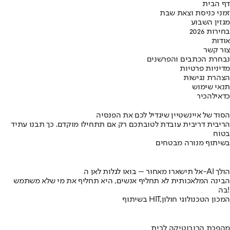
דף הבית
זמני כניסת וצאת שבת
מגזין השבוע
בחירות 2026
אודות
צור קשר
נבחרת הכתבים והפרשנים
מדיניות פרטיות
הצהרת נגישות
תנאי שימוש
כדאי
להכיר
הסוד של איינשטיין שיגדיל לכם את הפנסיה
הריבית דריבית עובדת לטובתכם רק אם תתחילו מוקדם. כך תבנו עתיד
בטוח
בשיתוף מנורה מבטחים
אל תישארו מאחור – בואו לגלות לאן ה-AI הולך
הבינה המלאכותית לא תחליף אנשים, היא תחליף את מי שלא משתמש
בה!
בשיתוף HIT,המכון הטכנולוגי חולון
מהפכת הרובוטיקה לבית