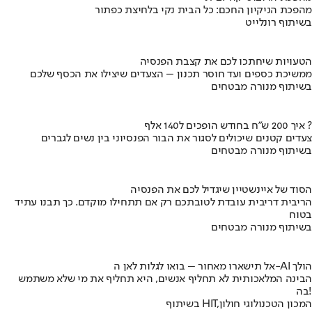
מהפכת הניקיון החכם: כל הבית נקי בלחיצת כפתור
בשיתוף רונלייט
הטעויות שיחתכו לכם את קצבת הפנסיה
ממשיכת כספים ועד חוסר תכנון – הצעדים שיצילו את הכסף שלכם
בשיתוף מנורה מבטחים
איך 200 ש"ח בחודש הופכים ל140 אלף ?
צעדים קטנים שיכולים לסגור את הבור הפנסיוני בין נשים לגברים
בשיתוף מנורה מבטחים
הסוד של איינשטיין שיגדיל לכם את הפנסיה
הריבית דריבית עובדת לטובתכם רק אם תתחילו מוקדם. כך תבנו עתיד
בטוח
בשיתוף מנורה מבטחים
אל תישארו מאחור – בואו לגלות לאן ה-AI הולך
הבינה המלאכותית לא תחליף אנשים, היא תחליף את מי שלא משתמש
בה!
בשיתוף HIT,המכון הטכנולוגי חולון