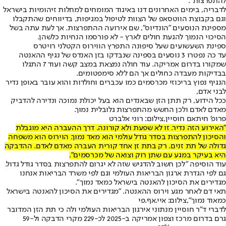
להתפרצות".
לדבריה, בימים האחרונים דנו באיגוד המומחים למחלות זיהומיות בישראל
וגם בקבוצת הווטסאפ של הצוות לטיפול במגיפות, בדיווחים שהתקבלו
מספינת הנוסעים "הונדיוס", שם אירועה ההתפרצות. אך לעת עתה בשל
הסיכוי הנמוך להגעת חולים לארץ - לא פורסמו הנחיות כלשהן.
ספינת השעשועים שעל סיפונה התפרץ הווירוס הקטלני רויטרס
עד כה נפטרו 3 נוסעים בספינה שנבדקו בזן האנדס של נגיף ההאנטה
שמקורו בדרום אמריקה. עוד חולה נמצאת במצב קשה ועוד 7 התגלו
בבדיקות מעבדה כחולים אך הם ללא סימפטומים.
הנגיף נפוץ בריכוזי מכרסמים כמו עכברים וחולדות והוא עובר באופן נדיר
לבני אדם,
ככל הידוע, רק תתן הזן שבאנדים הוא בעל יכולת נמוכה ונדירה להדביק
מאדם לאדם ולכן החשש מהתפרצות גלובלית נמוך.
פרופ׳ חיתאם חוסיין,צילום: רוני אלברט
"האירוע הזה נדיר. זו לא שפעת ולא קורונה. דרך ההעברה היא מוגבלת
והסיכון להתפרצות בסדר גודל עולמי הוא מאד נמוך. הוירוס הוא משפחה
גדולה של תת זנים. רק בתת זן אחד קורית העברה מאדם לאדם. ההדבקה
היא בעיקר במגע עם שתן רוק וצואה של מכרסמים".
עוד הוסיפה "לכן חשוב להדגיש שזה לא יגרום להתפרצות בסדר גודל גדול.
גם לפי הגדרת ארגון הבריאות העולמי וגם לפי משרד הבריאות אנחנו
מגדירים את הסיכון להאנטה בישראל כמאד נמוך".
תאי דם לאחר מגע וירוס ההאנטה. "מגדירים את הסיכון להאנטה בישראל
כמאוד נמוך",צילום: איי.אף.פי
לדברי ד"ר חוסיין מנתוני אירגון הבריאות העולמי ולה כי תת הזן המדובר
גרם בדרום מרכז וצפון אמריקה ב-2025 לכ-229 מקרי הדבקה ול-59