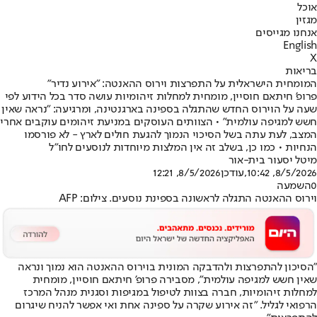
אוכל
מגזין
אנחנו מגייסים
English
X
בריאות
המומחית הישראלית על התפרצות וירוס ההאנטה: "אירוע נדיר"
פרופ' חיתאם חוסיין, מומחית למחלות זיהומיות עושה סדר בכל הידוע לפי
שעה על הוירוס החדש שהתגלה בספינה בארגנטינה, ומרגיעה: "נראה שאין
חשש למגיפה עולמית" • הצוותים העוסקים במניעת זיהומים עוקבים אחרי
המצב, לעת עתה בשל הסיכוי הנמוך להגעת חולים לארץ - לא פורסמו
הנחיות • כמו כן, בשלב זה אין המלצות מיוחדות לנוסעים לחו"ל
מיטל יסעור בית-אור
8/5/2026, 10:42
,עודכן
8/5/2026, 12:21
0
השמעה
וירוס ההאנטה התגלה לראשונה בספינת נוסעים. צילום: AFP
"הסיכון להתפרצות ולהדבקה המונית בוירוס ההאנטה הוא נמוך ונראה
שאין חשש למגיפה עולמית", מסבירה פרופ' חיתאם חוסיין, מומחית
למחלות זיהומיות, חברה בצוות לטיפול במגיפות וסגנית מנהל המרכז
הרפואי לגליל. "זה אירוע שקרה על ספינה אחת ואי אפשר להניח שיגרום