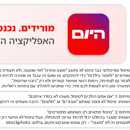
טיפול פסיכולוגי כבר מזמן לא נחשב "מוצא אחרון" למי שנשבר, ולא תעודת
שחייבים "לחפור בילדות" כדי להתקדם, או שאם זה עובד אז אמורה להיות
לעזור גם לצמיחה, ויסות רגשי ושיפור קשרים ולא רק "כיבוי שריפות".
המטרה כאן היא לעשות לכם סדר, כדי שתגיעו לתהליך עם ציפיות ריאליות, ו
מיתוס 1: "אם אתם הולכים לטיפול, משהו לא בסדר איתכם"
האמת: טיפול לא אומר שאתם "שבורים" או "חלשים". הרבה פעמים זה דווקא 
מיתוס 2: "טיפול מתאים רק כשממש מתפרקים"
האמת: משבר בהחלט יכול להיות טריגר להתחלה, אבל טיפול לא מיועד רק ל"
לפעמים זה לא "משבר" - רק עומס שמבקש מקום.,צילום: istockphoto