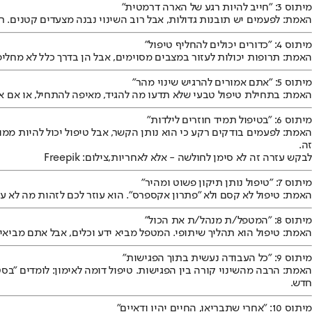
מיתוס 3: "חייב להיות רגע של הארה דרמטית"
האמת: לפעמים יש תובנות גדולות, אבל רוב השינוי נבנה מצעדים קטנים. 
מיתוס 4: "כדורים יכולים להחליף טיפול"
האמת: תרופות יכולות לעזור במצבים מסוימים, אבל הן בדרך כלל לא מחליפ
מיתוס 5: "אתם אמורים להרגיש שינוי מהר"
האמת: בתחילת טיפול טבעי שלא תדעו מה להגיד, מאיפה להתחיל, או אם את
מיתוס 6: "בטיפול תמיד חוזרים לילדות"
האמת: לפעמים בודקים רקע כי הוא נותן הקשר, אבל טיפול יכול להיות ממו
זה.
לבקש עזרה זה לא סימן לחולשה - אלא לאחריות,צילום: Freepik
מיתוס 7: "טיפול נותן תיקון פשוט ומהיר"
האמת: טיפול לא קסם ולא "פתרון אקספרס". הוא עוזר לכם לזהות מה לא עוב
מיתוס 8: "המטפל/ת מנהל/ת את הכול"
האמת: טיפול הוא תהליך שיתופי. המטפל מביא ידע וכלים, אבל אתם מביאי
מיתוס 9: "כל העבודה נעשית בתוך הפגישות"
האמת: הרבה מהשינוי קורה בין הפגישות. טיפול דומה לאימון: לומדים "בסט
חדש.
מיתוס 10: "אחרי שתבריאו, החיים יהיו ודאיים"