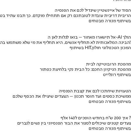
הסוד של איינשטיין שיגדיל לכם את הפנסיה
הריבית דריבית עובדת לטובתכם רק אם תתחילו מוקדם. כך תבנו עתיד בט
בשיתוף מנורה מבטחים
אל תישארו מאחור – בואו לגלות לאן ה-AI הולך
הבינה המלאכותית לא תחליף אנשים, היא תחליף את מי שלא משתמש בה!
בשיתוף HIT,המכון הטכנולוגי חולון
מהפכת הרובוטיקה לבית
מהפכת הניקיון החכם: כל הבית נקי בלחיצת כפתור
בשיתוף רונלייט
הטעויות שיחתכו לכם את קצבת הפנסיה
ממשיכת כספים ועד חוסר תכנון – הצעדים שיצילו את הכסף שלכם
בשיתוף מנורה מבטחים
איך 200 ש"ח בחודש הופכים ל140 אלף ?
צעדים קטנים שיכולים לסגור את הבור הפנסיוני בין נשים לגברים
בשיתוף מנורה מבטחים