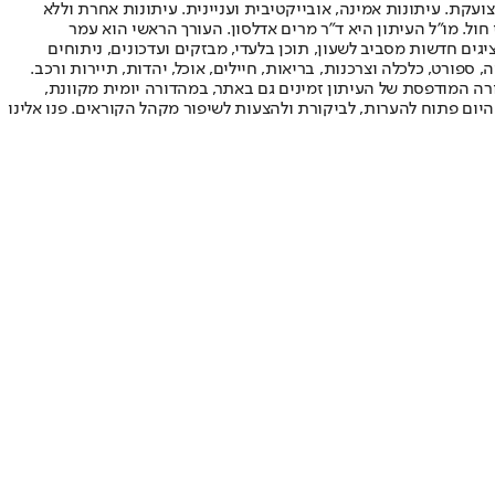
ועקת. עיתונות אמינה, אובייקטיבית ועניינית. עיתונות אחרת וללא
עור החשיפה הגבוה ביותר בימי חול. מו"ל העיתון היא ד"ר מרים אדלסון. העורך הראשי הוא עמר
 והעורך המייסד הוא עמוס רגב. אתרי האינטרנט של "ישראל היום" בעברית ובאנגלית, כמו כן היישומונים (אפליקציות) לאנדרואיד ול-iOS, מציגים חדשות מסביב לשעון, תוכן בלעדי, מבזקים ועדכונים, ניתוחים
, ספורט, כלכלה וצרכנות, בריאות, חיילים, אוכל, יהדות, תיירות ורכב.
דורה המודפסת של העיתון זמינים גם באתר, במהדורה יומית מקוונת,
היום פתוח להערות, לביקורת ולהצעות לשיפור מקהל הקוראים. פנו אלינו