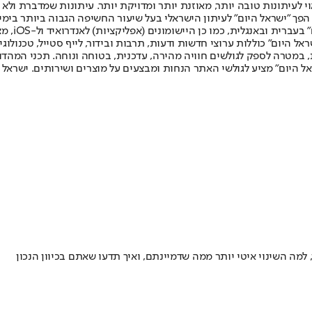
לעיתונות טובה יותר, מאוזנת יותר ומדויקת יותר. עיתונות שמדברת ולא צ
שלום. המהדורה המודפסת הראשונה פורסמה ב-30 ביולי 2007, וב-2010 הפך "ישראל היום" לעיתון הישראלי בעל שי
לחמנוביץ,
ל היום" כוללות ערוצי חדשות ודעות, תרבות ובידור, לייף סטייל, טכנולוגיה
ברית, במטרה לספק לגולשים חוויה מהירה, עדכנית, בטוחה ונוחה. תכני המה
ל היום" מציע לגולשי האתר הנחות ומבצעים על מוצרים ושירותים. ישראל 
ה השינוי איטי יותר ממה שדמיינתם, ואיך תדעו שאתם בכיוון הנכון