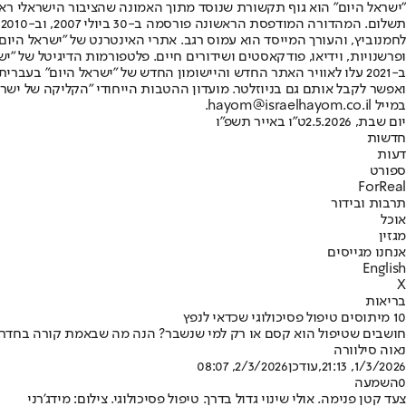
"ישראל היום" הוא גוף תקשורת שנוסד מתוך האמונה שהציבור הישראלי ראוי 
ת
ופרשנויות, וידיאו, פודקאסטים ושידורים חיים. פלטפורמות הדיגיטל של "ישרא
ב-2021 עלו לאוויר האתר החדש והיישומון החדש של "ישראל היום" בע
ואפשר לקבל אותם גם בניוזלטר. מועדון ההטבות הייחודי "הקליקה של ישרא
במייל hayom@israelhayom.co.il.
יום שבת, 2.5.2026
ט"ו באייר תשפ"ו
חדשות
דעות
ספורט
ForReal
תרבות ובידור
אוכל
מגזין
אנחנו מגייסים
English
X
בריאות
10 מיתוסים טיפול פסיכולוגי שכדאי לנפץ
חושבים שטיפול הוא קסם או רק למי שנשבר? הנה מה שבאמת קורה בחדר, למ
נאוה סילוורה
1/3/2026, 21:13
,עודכן
2/3/2026, 08:07
0
השמעה
צעד קטן פנימה. אולי שינוי גדול בדרך. טיפול פסיכולוגי. צילום: מידג'רני