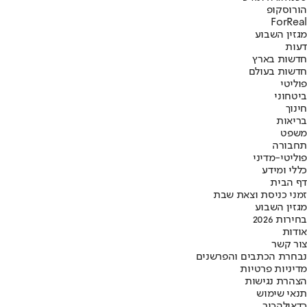
הורוסקופ
ForReal
מגזין השבוע
דעות
חדשות בארץ
חדשות בעולם
פוליטי
ביטחוני
חינוך
בריאות
משפט
תחבורה
פוליטי-מדיני
כללי ומידע
דף הבית
זמני כניסת וצאת שבת
מגזין השבוע
בחירות 2026
אודות
צור קשר
נבחרת הכתבים והפרשנים
מדיניות פרטיות
הצהרת נגישות
תנאי שימוש
כדאי
להכיר