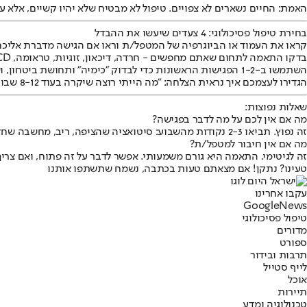
האמת: החיים נשארים לא צפויים. טיפול לא מבטיח שלא יהיו קשיים, אלא ע
בחירת טיפול פסיכולוגי: 4 צעדים שיעשו את ההבדל
קראו את העמוד או הביוגרפיה של המטפל/ת וראו אם הגישה מדברת אליכם
בדקו התאמה לתחום שאתם מחפשים - חרדה, דיכאון, זוגיות, טראומה, OCD ועוד.
השתמשו ב-1-2 הפגישות הראשונות כדי לבדוק "כימיה" ותחושת ביטחון, ושאלו שאלות על סגנון עבודה.
הגדירו לעצמכם איך נראית הצלחה: "מה הייתי רוצה שיקרה בעוד 8-12 שבועות?"
שאלות נפוצות:
מה אם אין לכם על מה לדבר בפגישה?
זה נפוץ. תביאו 2-3 נקודות מהשבוע: סיטואציה שהציפה, ריב, מחשבה שחזרה, או רגע שנשאר איתכם.
מה אם אין חיבור למטפל/ת?
זה לגיטימי. התאמה היא גורם משמעותי. אפשר לדבר על זה פתוח, ואם צרי
טעינו? נתקן! אם מצאתם טעות בכתבה, נשמח שתשתפו אותנו
עקבו אחרינו
G
o
o
g
l
e
News
טיפול פסיכולוגי
מדורים
ספורט
תרבות ובידור
לייף סטייל
אוכל
תיירות
טכנולוגיה ומדע