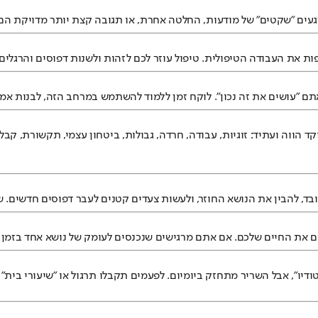
רגעים "שקטים" של מודעות, החלטה אחרת, או תגובה קצת יותר מדויקת הם 
ות את העבודה הטיפולית. טיפול עוזר לכם לזהות ולשנות דפוסים והרגלים
ם "עושים את זה נכון". לוקח זמן ללמוד להשתמש במרחב הזה, לבנות אמון
קד הווה ועתיד: זוגיות, עבודה, חרדה, גבולות, ביטחון עצמי, תקשורת, ק
ד, להבין את הנושא החוזר, ולעשות צעדים קטנים לעבר דפוסים חדשים. שינ
ם את החיים שלכם. אם אתם מרגישים שנכנסים לעומק של נושא אחד בזמן ש
ודיו", אבל השריר מתחזק ביומיום. לפעמים תקבלו תרגול או "שיעורי בית" 