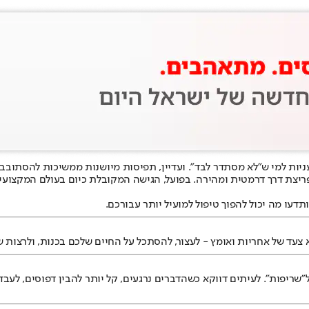
 עניות למי ש"לא מסתדר לבד". ועדיין, תפיסות מיושנות ממשיכות להסתובב
 פריצת דרך דרמטית ומהירה. בפועל, הגישה המקובלת כיום בעולם המקצוע
תדעו מה יכול להפוך טיפול למועיל יותר עבורכם.
צעד של אחריות ואומץ - לעצור, להסתכל על החיים שלכם בכנות, ולרצות שי
שריפות". לעיתים דווקא כשהדברים נרגעים, קל יותר להבין דפוסים, לעבד