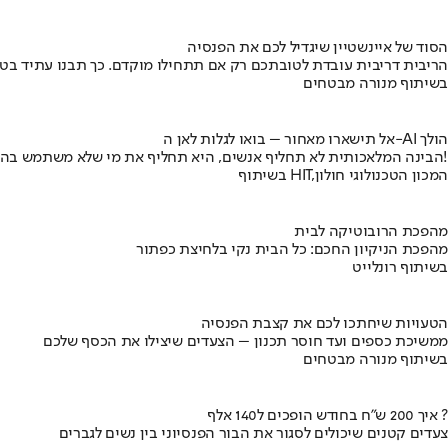
הסוד של איינשטיין שיגדיל לכם את הפנסיה
הריבית דריבית עובדת לטובתכם רק אם תתחילו מוקדם. כך תבנו עתיד בט
בשיתוף מנורה מבטחים
אל תישארו מאחור – בואו לגלות לאן ה-AI הולך
הבינה המלאכותית לא תחליף אנשים, היא תחליף את מי שלא משתמש בה!
בשיתוף HIT,המכון הטכנולוגי חולון
מהפכת הרובוטיקה לבית
מהפכת הניקיון החכם: כל הבית נקי בלחיצת כפתור
בשיתוף רונלייט
הטעויות שיחתכו לכם את קצבת הפנסיה
ממשיכת כספים ועד חוסר תכנון – הצעדים שיצילו את הכסף שלכם
בשיתוף מנורה מבטחים
איך 200 ש"ח בחודש הופכים ל140 אלף ?
צעדים קטנים שיכולים לסגור את הבור הפנסיוני בין נשים לגברים