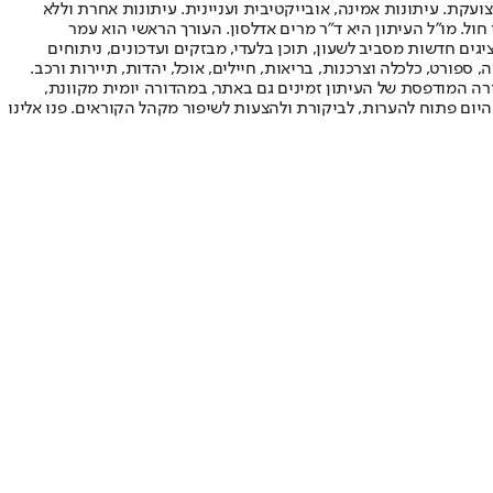
ועקת. עיתונות אמינה, אובייקטיבית ועניינית. עיתונות אחרת וללא
עור החשיפה הגבוה ביותר בימי חול. מו"ל העיתון היא ד"ר מרים אדלסון. העורך הראשי הוא עמר
 והעורך המייסד הוא עמוס רגב. אתרי האינטרנט של "ישראל היום" בעברית ובאנגלית, כמו כן היישומונים (אפליקציות) לאנדרואיד ול-iOS, מציגים חדשות מסביב לשעון, תוכן בלעדי, מבזקים ועדכונים, ניתוחים
, ספורט, כלכלה וצרכנות, בריאות, חיילים, אוכל, יהדות, תיירות ורכב.
דורה המודפסת של העיתון זמינים גם באתר, במהדורה יומית מקוונת,
היום פתוח להערות, לביקורת ולהצעות לשיפור מקהל הקוראים. פנו אלינו