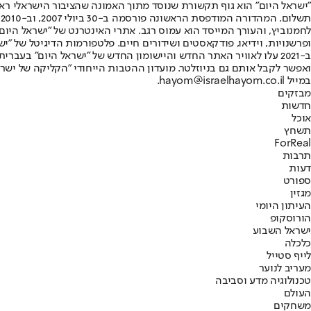
"ישראל היום" הוא גוף תקשורת שנוסד מתוך האמונה שהציבור הישראלי ראוי 
ת
ופרשנויות, וידיאו, פודקאסטים ושידורים חיים. פלטפורמות הדיגיטל של "ישרא
ב-2021 עלו לאוויר האתר החדש והיישומון החדש של "ישראל היום" בע
ואפשר לקבל אותם גם בניוזלטר. מועדון ההטבות הייחודי "הקליקה של ישרא
במייל hayom@israelhayom.co.il.
מבזקים
חדשות
אוכל
תשחץ
ForReal
תרבות
דעות
ספורט
מגזין
העיתון היומי
הורוסקופ
ישראל השבוע
כלכלה
לייף סטייל
מעריב לנוער
טכנולוגיה מדע וסביבה
העולם
משחקים