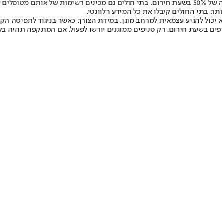
בתי החולים נערכים במצב של תקיפה לשחרור מטופלים (רידוד) עד לתפוסה של 50% בשעת חירום. בתי ח
ר. בתי החולים קיבלו את כל המידע רלוונטי.
יכול להגיע עצמאית למרחב מוגן, במידת הצורך. כאשר בניגוד לתפיסה הקוד
פים בשעת חירום. רק סניפים ממוגנים יורשו לפעול. אם המתקפה תהיה בל