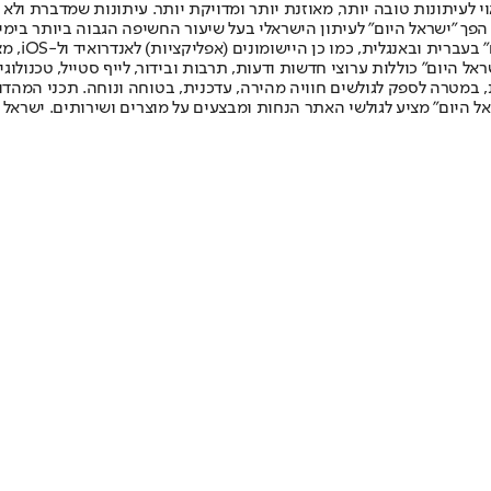
לעיתונות טובה יותר, מאוזנת יותר ומדויקת יותר. עיתונות שמדברת ולא צ
שלום. המהדורה המודפסת הראשונה פורסמה ב-30 ביולי 2007, וב-2010 הפך "ישראל היום" לעיתון הישראלי בעל שי
לחמנוביץ,
ל היום" כוללות ערוצי חדשות ודעות, תרבות ובידור, לייף סטייל, טכנולוגיה
ברית, במטרה לספק לגולשים חוויה מהירה, עדכנית, בטוחה ונוחה. תכני המה
ל היום" מציע לגולשי האתר הנחות ומבצעים על מוצרים ושירותים. ישראל 