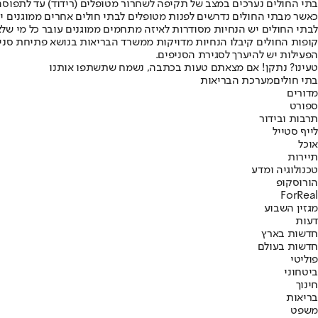
כאשר מבתי החולים נדרשים לפנות מטופלים לבתי חולים אחרים ממוגנים יות
‏לבתי החולים יש הנחיות מסודרות לאיזה מתחמים ממוגנים עובר כל מי שלא 
‏קופות החולים קיבלו הנחיות מדויקות ממשרד הבריאות בנושא פתיחת סני
הפעילות יש להיערך לסגירת הסניפים.
טעינו? נתקן! אם מצאתם טעות בכתבה, נשמח שתשתפו אותנו
בתי חולים
מערכת הבריאות
מדורים
ספורט
תרבות ובידור
לייף סטייל
אוכל
תיירות
טכנולוגיה ומדע
הורוסקופ
ForReal
מגזין השבוע
דעות
חדשות בארץ
חדשות בעולם
פוליטי
ביטחוני
חינוך
בריאות
משפט