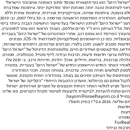
"ישראל היום" הוא גוף תקשורת שנוסד מתוך האמונה שהציבור הישראלי
ראוי לעיתונות טובה יותר, מאוזנת יותר ומדויקת יותר. עיתונות שמדברת
ולא צועקת. עיתונות אמינה, אובייקטיבית ועניינית. עיתונות אחרת וללא
תשלום. המהדורה המודפסת הראשונה פורסמה ב-30 ביולי 2007, וב-2010
הפך "ישראל היום" לעיתון הישראלי בעל שיעור החשיפה הגבוה ביותר בימי
חול. מו"ל העיתון היא ד"ר מרים אדלסון. העורך הראשי הוא עמר לחמנוביץ,
והעורך המייסד הוא עמוס רגב. אתרי האינטרנט של "ישראל היום" בעברית
ובאנגלית, כמו כן היישומונים (אפליקציות) לאנדרואיד ול-iOS, מציגים
חדשות מסביב לשעון, תוכן בלעדי, מבזקים ועדכונים, ניתוחים ופרשנויות,
וידיאו, פודקאסטים ושידורים חיים. פלטפורמות הדיגיטל של "ישראל היום"
כוללות ערוצי חדשות ודעות, תרבות ובידור, לייף סטייל, טכנולוגיה, ספורט,
כלכלה וצרכנות, בריאות, חיילים, אוכל, יהדות, תיירות ורכב. ב-2021 עלו
לאוויר האתר החדש והיישומון החדש של "ישראל היום" בעברית, במטרה
לספק לגולשים חוויה מהירה, עדכנית, בטוחה ונוחה. תכני המהדורה
המודפסת של העיתון זמינים גם באתר, במהדורה יומית מקוונת, ואפשר
לקבל אותם גם בניוזלטר. מועדון ההטבות הייחודי "הקליקה של ישראל
היום" מציע לגולשי האתר הנחות ומבצעים על מוצרים ושירותים. ישראל
היום פתוח להערות, לביקורת ולהצעות לשיפור מקהל הקוראים. פנו אלינו
במייל hayom@israelhayom.co.il.
יום שלישי, 2.6.2026
י"ז בסיון תשפ"ו
חדשות
דעות
ספורט
ForReal
תרבות ובידור