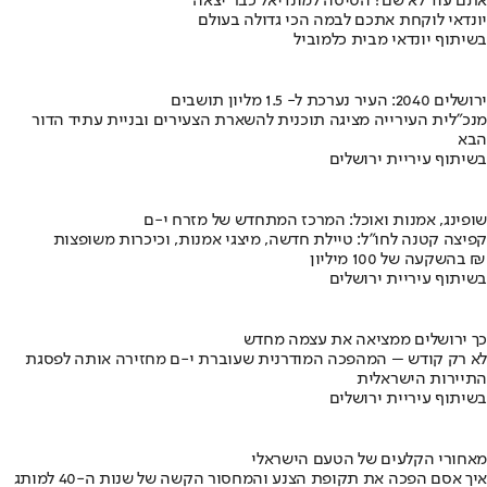
אתם עוד לא שם? הטיסה למונדיאל כבר יצאה
יונדאי לוקחת אתכם לבמה הכי גדולה בעולם
בשיתוף יונדאי מבית כלמוביל
ירושלים 2040: העיר נערכת ל- 1.5 מליון תושבים
מנכ"לית העירייה מציגה תוכנית להשארת הצעירים ובניית עתיד הדור
הבא
בשיתוף עיריית ירושלים
שופינג, אמנות ואוכל: המרכז המתחדש של מזרח י-ם
קפיצה קטנה לחו"ל: טיילת חדשה, מיצגי אמנות, וכיכרות משופצות
בהשקעה של 100 מיליון ₪
בשיתוף עיריית ירושלים
כך ירושלים ממציאה את עצמה מחדש
לא רק קודש – המהפכה המודרנית שעוברת י-ם מחזירה אותה לפסגת
התיירות הישראלית
בשיתוף עיריית ירושלים
מאחורי הקלעים של הטעם הישראלי
איך אסם הפכה את תקופת הצנע והמחסור הקשה של שנות ה-40 למותג