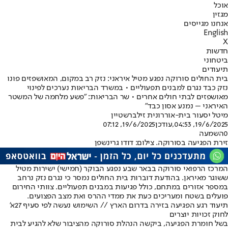
אוכל
מגזין
אנחנו מגייסים
English
X
חדשות
ביטחוני
תיעודים
בית החולים סורוקה נפגע מטיל איראני: נזק רב במקום, המאושפזים פונו
נזק כבד נגרם למבנים תפעוליים • במשרד הבריאות נערכים לפינוי
מאושפזים לבתי חולים אחרים • שר הבריאות: "פשע מלחמה של המשטר
האיראני – נמנע אסון כבד"
מיטל יסעור בית-אור
רונית זילברשטיין
19/6/2025, 04:53
,עודכן
19/6/2025, 07:12
0
השמעה
זירת הפגיעה בסורוקה. צילום: דודו גרינשפן
המרכז הרפואי סורוקה בבאר שבע נפגע הבוקר (חמישי) ישירות מטיל
ששוגר מאיראן. בהודעת דוברות בית החולים נמסר כי נגרם נזק נרחב
במספר אזורים במתחם, כולל פגיעות במבנים תפעוליים. צוותי החירום
פועלים בשטח ומעריכים כעת את ממדי ההרס ואת מצב הפצועים.
תיעוד רגע הפגיעה בזירה בדרום הארץ // השימוש נעשה לפי סעיף 27א'
לחוק זכויות יוצרים
בשל חומרת הפגיעה, ביקשה הנהלת סורוקה מהציבור שלא להגיע לבית