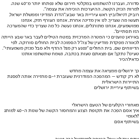
סדורה, ועברנו להשתמש במקלטי חירום שלא נפתחו יותר מ־40 שנה.
למרות הנזק הקשה, ההיערכות הוכיחה את עצמה".
רוביק דניאלוביץ ראש עיריית באר שבע:
"הדרג המדיני וממשלת ישראל,
תעשו מה שצריך. לנו אין מדינה אחרת, אנחנו העורף חזק, אנחנו
ממושמעים, אנחנו מתורגלים, אנחנו נעשה כל מה שצריך כדי שהמערכה
הזו תסתיים".
באיראן טוענים כי המטרה המרכזית במטח הטילים לעבר באר שבע הייתה
לכאורה מפקדת מודיעין של צה"ל הסמוכה לבית החולים סורוקה. לפי
הדיווחים שם, בית החולים "נפגע רק מגל ההדף ולא סבל מנזק משמעותי".
טעינו? נתקן! אם מצאתם טעות בכתבה, נשמח שתשתפו אותנו
כדאי
להכיר
כך ירושלים ממציאה את עצמה מחדש
לא רק קודש – המהפכה המודרנית שעוברת י-ם מחזירה אותה לפסגת
התיירות הישראלית
בשיתוף עיריית ירושלים
מאחורי הקלעים של הטעם הישראלי
איך אסם הפכה את תקופת הצנע והמחסור הקשה של שנות ה-40 למותג
לאומי?
בשיתוף אסם