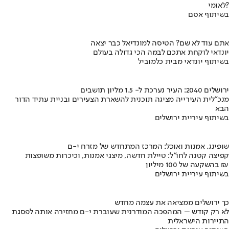
לאומי?
בשיתוף אסם
אתם עוד לא שם? הטיסה למונדיאל כבר יצאה
יונדאי לוקחת אתכם לבמה הכי גדולה בעולם
בשיתוף יונדאי מבית כלמוביל
ירושלים 2040: העיר נערכת ל- 1.5 מליון תושבים
מנכ"לית העירייה מציגה תוכנית להשארת הצעירים ובניית עתיד הדור
הבא
בשיתוף עיריית ירושלים
שופינג, אמנות ואוכל: המרכז המתחדש של מזרח י-ם
קפיצה קטנה לחו"ל: טיילת חדשה, מיצגי אמנות, וכיכרות משופצות
בהשקעה של 100 מיליון ₪
בשיתוף עיריית ירושלים
כך ירושלים ממציאה את עצמה מחדש
לא רק קודש – המהפכה המודרנית שעוברת י-ם מחזירה אותה לפסגת
התיירות הישראלית