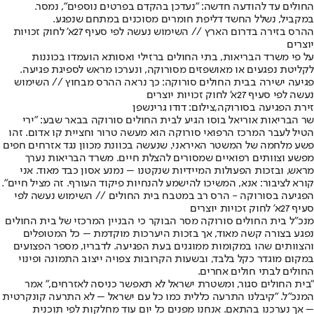
החולים עד להודעה חדשה: "נעדכן בהקדם בפרטים נוספים", נמסר.
במקביל, נשלל החשד דליפת חומרים מסוכנים במתחם שנפגע.
ההרס בזירה בדרום הארץ // השימוש נעשה לפי סעיף 27א' לחוק זכויות
יוצרים
על פי משרד הבריאות, בתי החולים ברזילי ואסותא הועמדו בכוננות
לקליטת נפגעים או מאושפזים מסורוקה, ונערכו מראש לספיגת פגיעה.
פגיעה ישירה בבית החולים סורוקה: כך נראה ההרס מבחוץ // השימוש
נעשה לפי סעיף 27א' לחוק זכויות יוצרים
זירת הפגיעה בסורוקה,צילום: דודו גרינשפן
שר הבריאות אוריאל בוסו הגיע לבית החולים סורוקה בבאר שבע: "ירי
הטיל לעבר המרכז הרפואי סורוקה הוא מעשה טרור וחציית קו אדום. זהו
פשע מלחמה של המשטר האיראני, שנעשה בכוונת מכוון נגד אזרחים חפים
מפשע וצוותים רפואיים שמסורים להצלת חיים. משרד הבריאות נערך
מראש, ובזכות הפעולות המיידיות שנקטנו – נמנע אסון כבד מאוד. אני
קורא לציבור: אנא, המשיכו להישמע להנחיות פיקוד העורף. זה מציל חיים".
הפגיעה בסורוקה - הרס רב במטבח בית החולים // השימוש נעשה לפי
סעיף 27א' לחוק זכויות יוצרים
מנכ"ל בית החולים סורוקה מסר הבוקר כי הבניין המרכזי של בית החולים
נפגע בצורה קשה מאוד, אך בזכות היערכות מוקדמת – כל המטופלים
והצוותים שהו במקומות ממוגנים בעת הפגיעה. לדבריו, מספר הפצועים
במקום מוגדר כקל בלבד, ובשעות הקרובות צפויה ייצוב התמונה ופינוי
החולים לבתי חולים אחרים.
"בית החולים סגור, ומשטרת ישראל לא תאפשר כניסה לאזרחים," אמר
המנכ"ל. "קיבלנו התרעה כללית כמו כל עם ישראל – לא התרעה קונקרטית
– אך נערכנו בהתאם. אנחנו מפנים כל יום עוד מחלקות לפי תוכנית