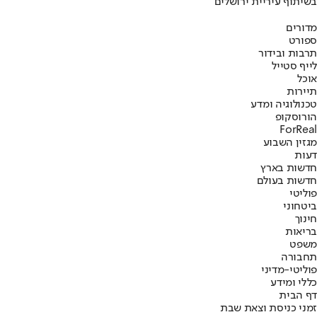
בשיתוף עיריית ירושלים
מדורים
ספורט
תרבות ובידור
לייף סטייל
אוכל
תיירות
טכנולוגיה ומדע
הורוסקופ
ForReal
מגזין השבוע
דעות
חדשות בארץ
חדשות בעולם
פוליטי
ביטחוני
חינוך
בריאות
משפט
תחבורה
פוליטי-מדיני
כללי ומידע
דף הבית
זמני כניסת וצאת שבת