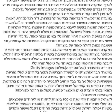
הטיפול הרפואי של תורמת הביצית ובזמן הזה לא יינתן אישור להביאה
לארץ. המקרה המדובר טופל על ידי ועדת הבריאות בכנסת בעקבות פניה
של זוג גברים שהתלוננו שבקשתם לייבוא הביציות לישראל על מנת
להחזירן לפונדקאית שתישא את ההריון טרם אושרה.
בוועדה פנו למשרד הבריאות בבקשה להבהרות. ד"ר הגר מזרחי, ראשת
חטיבת הרפואה במשרד הבריאות הסבירה במכתב לוועדה כי "אל משרד
הבריאות הוגשה בקשה לייבוא ביציות מופרות שנוצרו בחו״ל מתרומת
ביציות, עבור טיפול בישראל . מהמסמכים שנלוו לבקשה עלה כי התורמת
עברה בטיפול הראשון גירוי הורמונלי במינון גבוה מאוד, עד כדי חריגה
משמעותית מן הסף הקבוע בתקנות ומהמקובל בספרות המקצועית, וכי
נשאבה כמות גדולה מאוד של ביציות".
במקרה המדובר נשאבו מגוף האישה 44 ביציות. מספר גבוה יותר מפי 2
ממספר ביציות שמושג בטיפול שאיבת ביציות במינון תרופתי מתון ורגיל,
שעודמ על 15-20 או לכל היותר 25 ביציות. דבר שהעלה חשש שהמטופלת
קיבלה מינון תרופתי גבוה במיוחד של טיפול הורמונלי.
הפרייה במעבדה (אילוסטרציה),צילום: Getty Images
במשרד הבריאות ציינו כי "משרד הבריאות תומך בקידום טיפולי פוריות
בטוחים ונגישים בהתאם לחוק, תוך שמירה על טובת המטופלים ומיצוי
אפשרויות טיפול, אך בד בבד מחויב להבטיח כי הליכים הכרוכים בתרומת
ביציות ובפרט בהקשר של ייבוא מחו״ל יבוצעו באופן שאינו מייצר סיכון
רפואי בלתי מוצדק ואינו מאפשר פגיעה, ניצול או חריגה מנורמות
מקצועיות מחייבות".
לישראל מיובאות מדי שנה כ-700 ביציות לזוגות או ליחידים שנמצאים
בטיפולי פוריות או במסגרת הליך פונדקאות. במסגרת האפשרות לייבא
ביציות יכולה יחידת טיפולי פוריות בבית החולים לקבל אישור מקדים