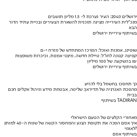
ירושלים 2040: העיר נערכת ל- 1.5 מליון תושבים
מנכ"לית העירייה מציגה תוכנית להשארת הצעירים ובניית עתיד הדור
הבא
בשיתוף עיריית ירושלים
שופינג, אמנות ואוכל: המרכז המתחדש של מזרח י-ם
קפיצה קטנה לחו"ל: טיילת חדשה, מיצגי אמנות, וכיכרות משופצות
בהשקעה של 100 מיליון ₪
בשיתוף עיריית ירושלים
כך תחסכו בחשמל בלי להזיע
מהפכת האנרגיה של תדיראן: שליטה, אבטחת מידע וניהול אקלים חכם
בבית
בשיתוף TADIRAN
מאחורי הקלעים של הטעם הישראלי
איך אסם הפכה את תקופת הצנע והמחסור הקשה של שנות ה-40 למותג
לאומי?
בשיתוף אסם