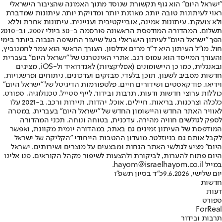
"ישראל היום" הוא גוף תקשורת שנוסד מתוך האמונה שהציבור הישראלי
ראוי לעיתונות טובה יותר, מאוזנת יותר ומדויקת יותר. עיתונות שמדברת
ולא צועקת. עיתונות אמינה, אובייקטיבית ועניינית. עיתונות אחרת וללא
תשלום. המהדורה המודפסת הראשונה פורסמה ב-30 ביולי 2007, וב-2010
הפך "ישראל היום" לעיתון הישראלי בעל שיעור החשיפה הגבוה ביותר בימי
חול. מו"ל העיתון היא ד"ר מרים אדלסון. העורך הראשי הוא עמר לחמנוביץ,
והעורך המייסד הוא עמוס רגב. אתרי האינטרנט של "ישראל היום" בעברית
ובאנגלית, כמו כן היישומונים (אפליקציות) לאנדרואיד ול-iOS, מציגים
חדשות מסביב לשעון, תוכן בלעדי, מבזקים ועדכונים, ניתוחים ופרשנויות,
וידיאו, פודקאסטים ושידורים חיים. פלטפורמות הדיגיטל של "ישראל היום"
כוללות ערוצי חדשות ודעות, תרבות ובידור, לייף סטייל, טכנולוגיה, ספורט,
כלכלה וצרכנות, בריאות, חיילים, אוכל, יהדות, תיירות ורכב. ב-2021 עלו
לאוויר האתר החדש והיישומון החדש של "ישראל היום" בעברית, במטרה
לספק לגולשים חוויה מהירה, עדכנית, בטוחה ונוחה. תכני המהדורה
המודפסת של העיתון זמינים גם באתר, במהדורה יומית מקוונת, ואפשר
לקבל אותם גם בניוזלטר. מועדון ההטבות הייחודי "הקליקה של ישראל
היום" מציע לגולשי האתר הנחות ומבצעים על מוצרים ושירותים. ישראל
היום פתוח להערות, לביקורת ולהצעות לשיפור מקהל הקוראים. פנו אלינו
במייל hayom@israelhayom.co.il.
יום שלישי, 9.6.2026
כ"ד בסיון תשפ"ו
חדשות
דעות
ספורט
ForReal
תרבות ובידור