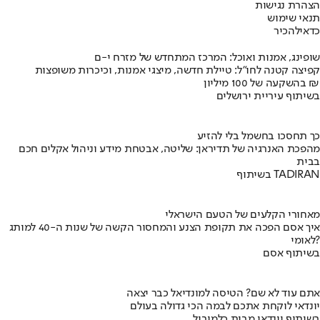
הצהרת נגישות
תנאי שימוש
כדאי
להכיר
שופינג, אמנות ואוכל: המרכז המתחדש של מזרח י-ם
קפיצה קטנה לחו"ל: טיילת חדשה, מיצגי אמנות, וכיכרות משופצות
בהשקעה של 100 מיליון ₪
בשיתוף עיריית ירושלים
כך תחסכו בחשמל בלי להזיע
מהפכת האנרגיה של תדיראן: שליטה, אבטחת מידע וניהול אקלים חכם
בבית
בשיתוף TADIRAN
מאחורי הקלעים של הטעם הישראלי
איך אסם הפכה את תקופת הצנע והמחסור הקשה של שנות ה-40 למותג
לאומי?
בשיתוף אסם
אתם עוד לא שם? הטיסה למונדיאל כבר יצאה
יונדאי לוקחת אתכם לבמה הכי גדולה בעולם
בשיתוף יונדאי מבית כלמוביל