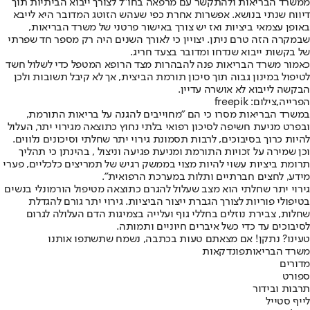
ממשרד הבריאות ולהתקשר עם מרפאה בחו"ל לצורך ייבוא הביתיות תוך
דיווח שנתי בנושא. אפשרות אחרת כפי שעהש הזוטג המדובר היא לייבא
באופן עצמאי ביציות ואז יש צורך באישור פרטני של משרד הבריאות,
שבמקרה הזה טרם ניתן. יצויין כי לאורך השנים היה רק מספר חד שפרתי
של בקשות ייבוא שנדחו ומדובר בצעד חריג.
כאמור משרד הבריאות פנה להבהרות מצד הרופא המטפל כדי לשלול חשד
לטיפול במינון גבוה תוך סיכון תורמת הביצית, אך לא קיבל תשובות ולכן
הבקשה לייבוא לא אושרה עדיין.
הפרייה,צילום: freepik
במשרד הבריאות מסרו כי הם "מחוייבים להגנה על בריאות התורמת,
ובפרט מניעת חשיפה לסיכון רפואי בלתי נחוץ כתוצאה מגירוי יתר, העלול
להיות כרוך בסיבוכים, לרבות תסמונת גירוי יתר שחלתי וסיכונים נלווים.
וכן שמירה על זכויות התורמת ומניעת פגיעה וניצול , בהינתן כי תהליך
תרומת ביציות עשוי להיות מצוי בממשק רגיש של תמריצים כלכליים, פערי
מידע, לחצים חברתיים ותלות במערכת הרפואית".
גירוי יתר שחלתי הוא מצב שעלול להגרם כתוצאה מטיפול הורמונלי בנשים
בטיפולי פוריות לצורך הגברת ייצור הביציות. גירוי יתר גורם להגדלת
שחלות, צבירת נוזלים בחללי גוף ועלייה בצמיגות הדם העלולה לגרום
לסיבוכים עד כדי כשל איברים חיוניים ותמותה.
טעינו? נתקן! אם מצאתם טעות בכתבה, נשמח שתשתפו אותנו
משרד הבריאות
פונדקאות
מדורים
ספורט
תרבות ובידור
לייף סטייל