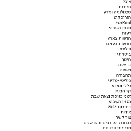
אוכל
תיירות
טכנולוגיה ומדע
הורוסקופ
ForReal
מגזין השבוע
דעות
חדשות בארץ
חדשות בעולם
פוליטי
ביטחוני
חינוך
בריאות
משפט
תחבורה
פוליטי-מדיני
כללי ומידע
דף הבית
זמני כניסת וצאת שבת
מגזין השבוע
בחירות 2026
אודות
צור קשר
נבחרת הכתבים והפרשנים
מדיניות פרטיות