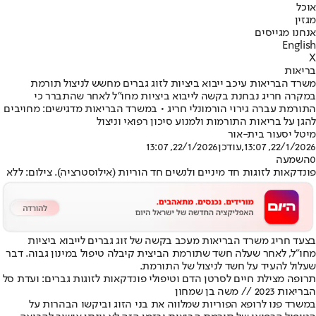
אוכל
מגזין
אנחנו מגייסים
English
X
בריאות
משרד הבריאות עיכב ייבוא ביציות לזוג גברים מחשש לניצול תורמת
במקרה חריג נבחנת בקשה לייבוא ביציות מחו"ל לאחר שהתברר כי
התורמת עברה גירוי הורמונלי חריג • במשרד הבריאות מדגישים: מחויבים
להגן על בריאות התורמות ולמנוע סיכון רפואי וניצול
מיטל יסעור בית-אור
22/1/2026, 13:07
,עודכן
22/1/2026, 13:07
0
השמעה
פונדקאות לזוגות חד מיניים ולנשים חד הוריות (אילוסטרציה). צילום: ללא
בצעד חריג משרד הבריאות מעכב בקשה של זוג גברים לייבוא ביציות
מחו"ל, לאחר שעלה חשד שתורמת הביצית קיבלה טיפול במינון גבוה. דבר
שעלול להעיד על חשד לניצול של התורמת.
תרופה מצילת חיים לסרטן הדם וטיפולי פונדקאות לזוגות גברים: ועדת סל
הבריאות 2023 // משה בן שמחון
במשרד פנו לרופא הפוריות שמלווה את בני הזוג וביקשו הבהרות על