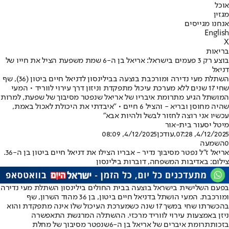
אוכל
מגזין
אנחנו מגייסים
English
X
בריאות
בוצע רק 3 פעמים בישראל: אריאל בן ה-6 שמת משפעת הציל את חייו של
דניאל
השתלת מעי נדירה ומורכבת בוצעה בבילינסון לדניאל חיים ביטון (36), שף
שחי 17 שנים ללא מערכת עיכול מתפקדת וניזון דרך עירוי לווריד • המעי
המושתל הגיע מתרומת איבריו של אריאל שנפטר מסיבוך של שפעת, למרות
שהיה מחוסן ובריא - והציל 6 חיים • "איבדתי את היכולת לאכול באמת,
עכשיו אני רוצה לחזור לבשל ולהיות אבא"
מיטל יסעור בית-אור
4/12/2025, 07:28
,עודכן
4/12/2025, 08:09
0
השמעה
אריאל ז"ל נפטר מסיבוך נדיר - אבריו הצילו את דניאל חיים ביטון בן ה-36.
צילום: באדיבות המשפחה, דוברות בילינסון
בפעם השלישית בישראל בוצעה בבית החולים בילינסון השתלת מעי נדירה
ומורכבת. המעי הושתל בדניאל חיים ביטון, בן 36 מהוד השרון, שף
בהכשרתו שחי במשך 17 שנה כשמערכת העיכול שלו אינה מתפקדת והוא
ניזן באמצעות עירוי לווריד מרכזי. ההשתלה המרגשת התאפשרה
בזכות
תרומת איברים של אריאל בן ה-6
ש
נפטר מסיבוך של מחלת