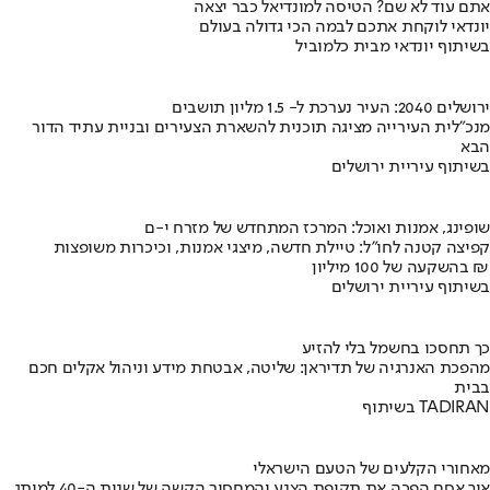
אתם עוד לא שם? הטיסה למונדיאל כבר יצאה
יונדאי לוקחת אתכם לבמה הכי גדולה בעולם
בשיתוף יונדאי מבית כלמוביל
ירושלים 2040: העיר נערכת ל- 1.5 מליון תושבים
מנכ"לית העירייה מציגה תוכנית להשארת הצעירים ובניית עתיד הדור
הבא
בשיתוף עיריית ירושלים
שופינג, אמנות ואוכל: המרכז המתחדש של מזרח י-ם
קפיצה קטנה לחו"ל: טיילת חדשה, מיצגי אמנות, וכיכרות משופצות
בהשקעה של 100 מיליון ₪
בשיתוף עיריית ירושלים
כך תחסכו בחשמל בלי להזיע
מהפכת האנרגיה של תדיראן: שליטה, אבטחת מידע וניהול אקלים חכם
בבית
בשיתוף TADIRAN
מאחורי הקלעים של הטעם הישראלי
איך אסם הפכה את תקופת הצנע והמחסור הקשה של שנות ה-40 למותג