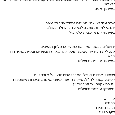
לאומי?
בשיתוף אסם
אתם עוד לא שם? הטיסה למונדיאל כבר יצאה
יונדאי לוקחת אתכם לבמה הכי גדולה בעולם
בשיתוף יונדאי מבית כלמוביל
ירושלים 2040: העיר נערכת ל- 1.5 מליון תושבים
מנכ"לית העירייה מציגה תוכנית להשארת הצעירים ובניית עתיד הדור
הבא
בשיתוף עיריית ירושלים
שופינג, אמנות ואוכל: המרכז המתחדש של מזרח י-ם
קפיצה קטנה לחו"ל: טיילת חדשה, מיצגי אמנות, וכיכרות משופצות
בהשקעה של 100 מיליון ₪
בשיתוף עיריית ירושלים
מדורים
ספורט
תרבות ובידור
לייף סטייל