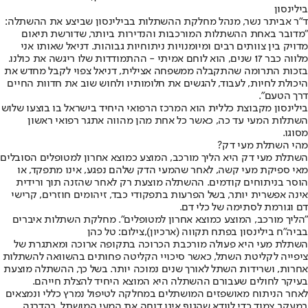
בילינסון
ד"ר אביתר נשר, מנהל מחלקת ההשתלות בבילינסון שביצע את ההשתלה:
"מדובר באחת ההשתלות המורכבות והנדירות ביותר, שדורשת תיאום
מדויק בין צוותים רבים ומיומנויות ניתוחיות גבוהות. דניאל שאותו אני
מלווה כבר 17 שנים, הוא לוחם אמיתי - ההתמודדות שלו ריגשה את כולנו.
בזכות התרומה שהתקבלה ממשפחה אצילית, דניאל צפוי לקבל מחדש את
היכולת לחיות, לעבוד, להגשים את חלומותיו ולחוש שוב את חדוות החיים
דרך הטעם".
בילינסון מקבוצת כללית הוא המרכז הרפואי היחיד בישראל בו בוצעו שלוש
השתלות המעי עד כה, כאשר כל אחת מהן מהווה אתגר רפואי ראשון
מסוגו.
מהי השתלת מעי דק?
השתלת מעי דק היא הליך מורכב, המוצע כמוצא אחרון למטופלים הסובלים
מאי ספיקת מעי קשה, לאחר שהמעי הדק שלהם נפגע, אינו מתפקד, או
הוסר בניתוחים קודמים. ההשתלה מוצעת רק לאחר שהזנה תוך ורידית
אינה אפשרית יותר, בשל הפרעות בתפקודי כבד, זיהומים חוזרים, קרישי
דם וגורמת לסתימה של כלי דם.
"הליך מורכב, המוצע כמוצא אחרון למטופלים". מחלקת השתלות איברים
בביה"ח בילינסון בפתח תקווה (ארכיון),צילום: טל כהן
השתלת מעי היא פעולה מורכבת הכרוכה בתקופה ארוכה ומאתגרת של
ציפייה לקליטת השתל, כאשר סיכויי הקליטה פחותים בהשוואה להשתלות
אחרות, ושרידות השתל לאורך שנים נמוכה יותר. בשל כך, ההשתלה מוצעת
בעיקר לחולים שעבורם ההשתלה היא המוצא היחיד להצלת חייהם.
לאחר הניתוח מאושפזים המושתלים במחלקה לטיפול נמרץ כללי ונמצאים
במעקב צמוד כדי לוודא שהגוף אינו דוחה את המעי המושתל. בהדרגה