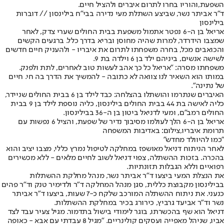
השפעת,
והוריו בחרו לתרום איברים ולהציל חיים.
ד"ר אביתר נשר, שביצע השתלת מעי נדירה בבי"ח בילינסון // דוברות
בילינסון
אריאל בן ה-6 נפטר אתמול משפעת בבית החולים שערי צדק, לאחר
שמצבו הידרדר, למרות שהיה מחוסן ובריא בדרך כלל. ברגעים הקשים
והכואבים מכל, בחרה משפחתו לתרום את איבריו - ולהעניק חיים חדשים
לשישה אנשים, ביניהם ילד בן 6 וילדה בת 9.
משפחתו מסרה: "אריאל כל כך אהב לעשות טוב לאחרים, לתת ולפנק.
במותו הוא השאיר לנו צוואה לא כתובה - להמשיך את הדרך בה חי. חיים
של נתינה".
האיברים שנתרמו והושתלו בהצלחה: כבד לילד בן 6 בבית החולים שניידר,
כליה לאישה בת 44 בבית החולים בילינסון, כליה נוספת לילד בן 9 בבית
החולים רמב"ם, ומעי לדניאל ביטון בן ה-36 בבילינסון.
אריאל בן ה-6 הלך לעולמו מסיבוך נדיר של שפעת, והציל 6 נפשות עם
תרומת איבריו,צילום: באדיבות המשפחה
"כמו להיוולד מחדש"
לאחר הניתוח דניאל מאושפז במחלקה לטיפול נמרץ כללי, מצבו יציב והוא
בהכרה. בזכות ההשתלה, צפוי דניאל לשוב לחיים מלאים - ללא מכשירים
רפואיים וללא הגבלות תזונתיות.
את הנצלת המעי ביצעו ד"ר אביתר נשר, מנהל מחלקת ההשתלות
בבילינסון מקבוצת כללית, סגן מנהל המחלקה ד"ר ולדימיר טנק וד"ר פהים
כנעני. את ניתוח ההשתלה המורכב שלקח כ-7 שעות, ביצעו ד"ר אביתר
נשר וד"ר אביעד גרביץ, כירורג בכיר במחלקת ההשתלות.
דניאל הוא שף בהכשרתו, בוגר לימודי בישול בתדמור. מגיל צעיר עבד לצד
אביו, שניהל מאפייה ועסקים קולינריים. "מגיל 8 עבדתי עם אבא - כאופה