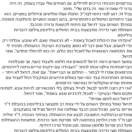
בורקסים והכנתי כריכים לחיילים. גם האחים שלי עבדו בעסק. זה היה
ברור לי שאהיה שף. זה בדם שלי", סיפר.
בגיל 19, רגע לפני גיוסו לצה"ל, התגלו אצלו פוליפים וגידולים במעיים. הוא
עבר ניתוחים וטיפולים כימותרפיים, בהם הוצאו המעיים והותקנה סטומה.
במהלך השנים עבר דניאל גם ניתוח להוצאת גרורה מהכבד.
השתלת מעי נדירה מתבצעת בבית החולים בילינסון,צילום: דוברות
בילינסון
"איבדתי את היכולת לאכול באמת - לא הרגשתי טעם, לא שובע. אכלתי רק
כדי לטעום, אבל שום דבר לא נספג במערכת העיכול. ההשתלה תחזיר לי
את התחושה האנושית של לאכול כמו כולם. זה כמו להיוולד מחדש", אמר
דניאל.
במשך השנים ניסה דניאל להגשים את חלומו ולעבוד כשף, אך מגבלותיו
הבריאותיות אילצו אותו לוותר. "העבודה עם ירקות טריים גרמה לזיהומים,
והרופאים אמרו לי לבחור - החלום או הבריאות". עם זאת, דניאל לא ויתר -
בשנים האחרונות עבד כסו-שף באולם אירועים ובמקביל החל לעבוד עם
אחותו שהיא שוקולטרית ובאישור הרופאים.
"אני רק רוצה לחזור לבשל, לטייל בעולם בלי המכשירים, להיות אבא, לפתוח
מקום משלי ובעיקר - לאכול, להרגיש שבע באמת", אמר דניאל.
"דניאל הוא לוחם אמיתי"
דניאל טופל במהלך השנים על ידי צוות רב מקצועי בבילינסון בהובלת ד"ר
מריוס בראון, מנהל מכון הכבד שמלווה את דניאל מגיל 18 במעקבים
צמודים ובהחלטה החשובה לבצע את ההשתלה בעיתוי הנוכחי, ד"ר איליה
קגן וד"ר מורן הלרמן במרפאה לאי ספיקת מעי כרונית, מתאמת ההשתלות
סיגל כהן ופרופ' סלומון שטמר, סגן מנהל מרכז דוידוף.
השתלת מעי נדירה מתבצעת בבית החולים בילינסון,צילום: דוברות