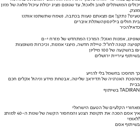
יכולים המושתלים לשוב ולאכול, עד שגופם מציג יכולת עיכול מלאה של מזון
מוצק.
טעינו? נתקן! אם מצאתם טעות בכתבה, נשמח שתשתפו אותנו
בית חולים בילינסון
השתלת איברים
כדאי
להכיר
שופינג, אמנות ואוכל: המרכז המתחדש של מזרח י-ם
קפיצה קטנה לחו"ל: טיילת חדשה, מיצגי אמנות, וכיכרות משופצות
בהשקעה של 100 מיליון ₪
בשיתוף עיריית ירושלים
כך תחסכו בחשמל בלי להזיע
מהפכת האנרגיה של תדיראן: שליטה, אבטחת מידע וניהול אקלים חכם
בבית
בשיתוף TADIRAN
מאחורי הקלעים של הטעם הישראלי
איך אסם הפכה את תקופת הצנע והמחסור הקשה של שנות ה-40 למותג
לאומי?
בשיתוף אסם