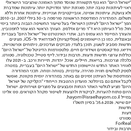
"ישראל היום" הוא גוף תקשורת שנוסד מתוך האמונה שהציבור הישראלי
ראוי לעיתונות טובה יותר, מאוזנת יותר ומדויקת יותר. עיתונות שמדברת
ולא צועקת. עיתונות אמינה, אובייקטיבית ועניינית. עיתונות אחרת וללא
תשלום. המהדורה המודפסת הראשונה פורסמה ב-30 ביולי 2007, וב-2010
הפך "ישראל היום" לעיתון הישראלי בעל שיעור החשיפה הגבוה ביותר בימי
חול. מו"ל העיתון היא ד"ר מרים אדלסון. העורך הראשי הוא עמר לחמנוביץ,
והעורך המייסד הוא עמוס רגב. אתרי האינטרנט של "ישראל היום" בעברית
ובאנגלית, כמו כן היישומונים (אפליקציות) לאנדרואיד ול-iOS, מציגים
חדשות מסביב לשעון, תוכן בלעדי, מבזקים ועדכונים, ניתוחים ופרשנויות,
וידיאו, פודקאסטים ושידורים חיים. פלטפורמות הדיגיטל של "ישראל היום"
כוללות ערוצי חדשות ודעות, תרבות ובידור, לייף סטייל, טכנולוגיה, ספורט,
כלכלה וצרכנות, בריאות, חיילים, אוכל, יהדות, תיירות ורכב. ב-2021 עלו
לאוויר האתר החדש והיישומון החדש של "ישראל היום" בעברית, במטרה
לספק לגולשים חוויה מהירה, עדכנית, בטוחה ונוחה. תכני המהדורה
המודפסת של העיתון זמינים גם באתר, במהדורה יומית מקוונת, ואפשר
לקבל אותם גם בניוזלטר. מועדון ההטבות הייחודי "הקליקה של ישראל
היום" מציע לגולשי האתר הנחות ומבצעים על מוצרים ושירותים. ישראל
היום פתוח להערות, לביקורת ולהצעות לשיפור מקהל הקוראים. פנו אלינו
במייל hayom@israelhayom.co.il.
יום שישי, 5.6.2026
כ' בסיון תשפ"ו
חדשות
דעות
ספורט
ForReal
תרבות ובידור