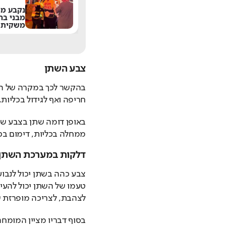
עור זוהר ובטן שטוחה:
נקבע מו
המשקה שכולם שותים
מבני בר
על הבוקר באמת עובד?
משקית
צבע השתן
חריפה ואף לגידול בכליות.
ממחלה בכליות, דימום בכל
דלקות במערכת השתן
לצהבת, לצריכה מופרזת ש