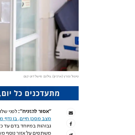
טיפול נמרץ (ארכיון)
. צילום: מישל דוט קום
"אסור להזניח":
 לפני שלו
מצב מסכן חיים, בו נדף מ
משתפים על אזור נוסף מש