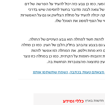
למחלה בחלק העליון של המעי, כמו כן צבע כזה יכול להעיד על הפרשה של דם 
במערכת העיכול. במקרה של צואה לבנה מדובר בחשד לחסימה שיש בדרכי 
המרה, כמו כן צואה מבריקה יכולה להעיד על מחלת הצליאק או גם על האפשרות 
 של הגוף לספוג את האוכל שלו.
מקום נוסף בגוף דרכו ניתן לזהות חשד למחלה הוא צבע העיניים של החולה. 
למשל צהבת יכולה להופיע גם בצבע צהבהב בחלק הלבן של העין. כמו כן מחלה 
נוספת שמתבטאת בעיניים היא מחת וילסון. את המחלה הזו אפשר לזהות 
במקרה שבו נוצרות טבעות זהובות-חומות על הקרנית, כמו כן במחלה כזו נוצר 
עין כתוצאה מהצטברות הנחושת בה.
ם מצאתם טעות בכתבה, נשמח שתשתפו אותנו
חדשות בארץ
כללי ומידע