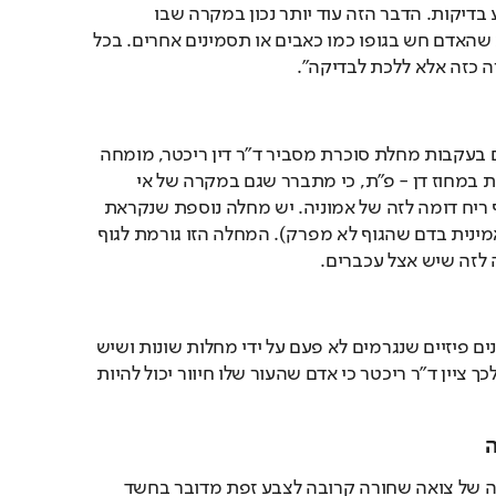
להתייעץ עם הרופא ולבצע בדיקות. הדבר הזה עוד יותר נכון במקרה שבו 
מצטרפות תחושות שונות שהאדם חש בגופו כמו כאבים או תסמינים אחרים. בכל 
 כזה אלא ללכת לבדיקה".
מעבר לריח שנודף מהאדם בעקבות מחלת סוכרת מסביר ד"ר דין ריכטר, מומחה 
לרפואת משפחה של כללית במחוז דן - פ"ת, כי מתברר שגם במקרה של אי 
ספיקת כליות ינדוף מהגוף ריח דומה לזה של אמוניה. יש מחלה נוספת שנקראת 
PKU (הצטברות חומצה אמינית בדם שהגוף לא מפרק). המחלה הזו גורמת לגוף 
 לזה שיש אצל עכברים.
מעבר לריחות יש עוד סימנים פיזיים שנגרמים לא פעם על ידי מחלות שונות ושיש 
לשים לב אליהם. בהקשר לכך ציין ד"ר ריכטר כי אדם שהעור שלו חיוור יכול להיות 
ה
המומחה הסביר כי במקרה של צואה שחורה קרובה לצבע זפת מדובר בחשד 