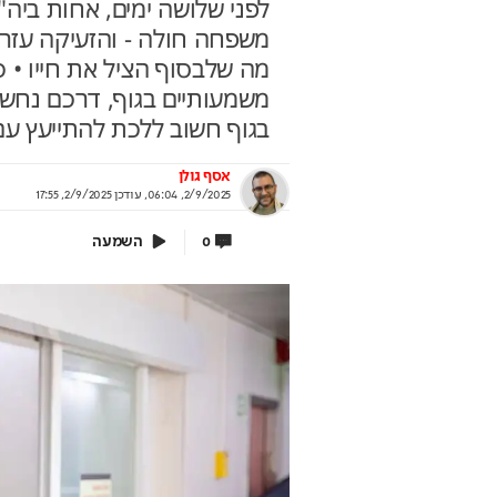
לפני שלושה ימים, אחות ביה
משפחה חולה - והזעיקה עזר
מה שלבסוף הציל את חייו • 
משמעותיים בגוף, דרכם נחשפ
ירושלים 2040: העיר נערכת ל- 1.5
אתם עוד לא שם? הטי
בגוף חשוב ללכת להתייעץ עם
ון תושבים
למונדיאל כבר יצאה
לית העירייה מציגה תוכנית להשארת
יונדאי לוקחת אתכם לבמה הכי גדו
אסף גולן
רים ובניית עתיד הדור הבא
2/9/2025, 06:04
,
עודכן
2/9/2025, 17:55
בשיתוף יונדאי מבית כלמובי
וף עיריית ירושלים
השמעה
0