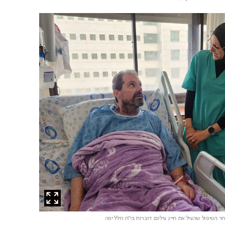
ר הטיפול שהציל את חייו,
צילום: דוברות בי"ח הילל יפה