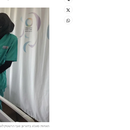
האחות סאג'א בדאראן ואבי הרשטיין לאח