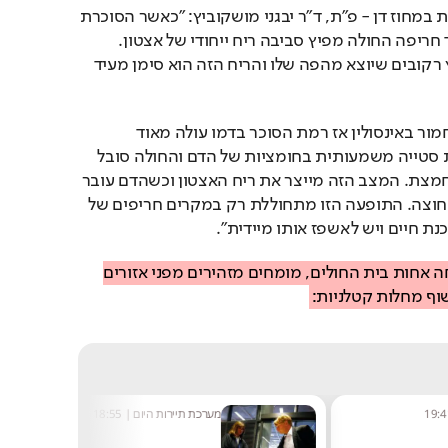
רכז תחום סוכרת של כללית במחוז דן - פ"ת, ד"ר יבגני מושקוביץ: "כאשר הסוכרת 
התפרצה כבר לרמה מאוד חריפה החולה מפיץ סביבה ריח ייחודי של אצטון. 
מדובר בריח של תפוחי עץ רקובים שיוצא מהפה שלו והריח הזה הוא סימן מעיד 
"כאשר יש לחולה מחסור חמור באינסולין אז רמת הסוכר בדמו עולה מאוד 
וכמות הגלוקוז הזו מייצרת סטייה משמעותית בחומציות של הדם והחולה סובל 
למעשה מתסמין שנקרא חמצת. המצב הזה מייצר את ריח האצטון וכשהדם עובר 
בריאות הריח הזה נפלט החוצה. התופעה הזו מתחוללת רק במקרים חריפים של 
נת חיים ויש לאשפז אותו מיידית".
מעבר לריח המוזר שהריחה אחות בית החולים, מומחים מזהירים מפני אזורים 
וף מחלות קטלניות:
19:4
מערכת תיירות היום
|
18:55