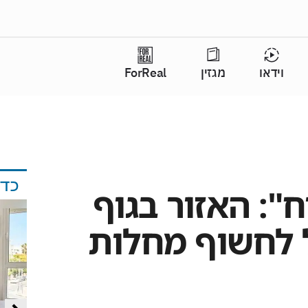
וידאו
מגזין
ForReal
כד
ח": האזור בגוף
 לחשוף מחלות