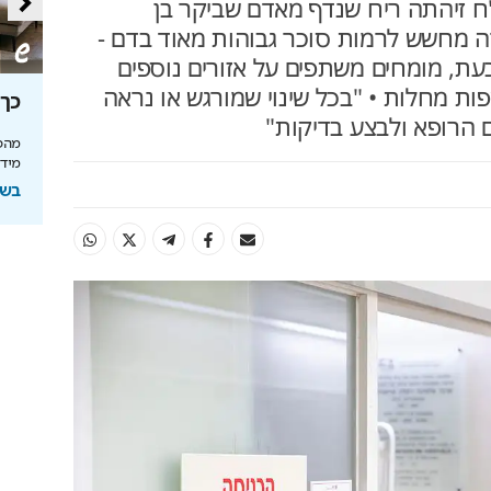
"ח זיהתה ריח שנדף מאדם שביקר בן
ה מחשש לרמות סוכר גבוהות מאוד בדם -
כעת, מומחים משתפים על אזורים נוספים
ות מחלות • "בכל שינוי שמורגש או נראה
סה
מאחורי הקלעים של הטעם
כך 
 הרופא ולבצע בדיקות"
הישראלי
מהפכ
מידע
לה בעולם
איך אסם הפכה את תקופת הצנע והמחסור הקשה
של שנות ה-40 למותג לאומי?
בשיתוף
ל
בשיתוף אסם