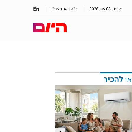
En
שבת ,
08
אוג׳
2026
כ"ה באב תשפ"ו
אי
להכיר