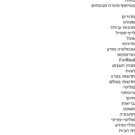
בטוח
בשיתוף מנורה מבטחים
מדורים
ספורט
תרבות ובידור
לייף סטייל
אוכל
תיירות
טכנולוגיה ומדע
הורוסקופ
ForReal
מגזין השבוע
דעות
חדשות בארץ
חדשות בעולם
פוליטי
ביטחוני
חינוך
בריאות
משפט
תחבורה
פוליטי-מדיני
כללי ומידע
דף הבית