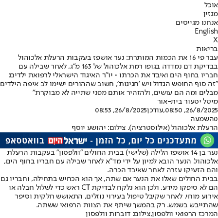
אוכל
מגזין
אנחנו מגייסים
English
X
בריאות
עבר פי 16 את הכמות המותרת: נער אושפז בעקבות הרעלת אלכוהול
בבדיקת דם נמדדה בגופו רמת אלכוהול של 163 מ״ג, לאחר שבילה עם
חבריו בחוף הים ואיבד את הכרתו • יו"ר האיגוד הישראלי לרפואת ילדים:
"זה סוף החופש הגדול ויש ׳חגיגות׳, חשוב שההורים ישימו לב איפה הילדים
מבלים ומה הם עושים, ולהזהיר אותם מפני שתייה לא מבוקרת״
מיטל יסעור בית-אור
26/8/2025, 08:50
,עודכן
26/8/2025, 08:53
0
השמעה
הרעלת אלכוהול (אילוסטרציה). צילום: יהושע יוסף
נער בן 14 אושפז הלילה (שלישי) בבית החולים "וולפסון" בעקבות הרעלת
אלכוהול. הנער הובא למיון על ידי מד״א לאחר שבילה עם חבריו בחוף הים,
והם הזעיקו עזרה לאחר שאיבד הכרה.
בבית החולים שאלו את הנער אם שתה, אך הוא הכחיש בתחילה, וחבריו גם
הם לא סיפקו מידע, ולכן הוא נלקח לבדיקת CT ראש כדי לשלול חבלה או
אירוע מוחי. לאחר שקיבל טיפול בעירוי נוזלים, התאושש חלקית וסיפר
שהתייבש בשמש. רק בהמשך שיתף את הצוות הרפואי ששתה.
המרכז הרפואי וולפסון,צילום: דוברות וולפסון