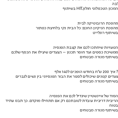
בה!
בשיתוף HIT,המכון הטכנולוגי חולון
מהפכת הרובוטיקה לבית
מהפכת הניקיון החכם: כל הבית נקי בלחיצת כפתור
בשיתוף רונלייט
הטעויות שיחתכו לכם את קצבת הפנסיה
ממשיכת כספים ועד חוסר תכנון – הצעדים שיצילו את הכסף שלכם
בשיתוף מנורה מבטחים
איך 200 ש"ח בחודש הופכים ל140 אלף ?
צעדים קטנים שיכולים לסגור את הבור הפנסיוני בין נשים לגברים
בשיתוף מנורה מבטחים
הסוד של איינשטיין שיגדיל לכם את הפנסיה
הריבית דריבית עובדת לטובתכם רק אם תתחילו מוקדם. כך תבנו עתיד
בטוח
בשיתוף מנורה מבטחים