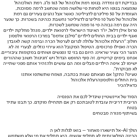
בבדיקת דם נמדדה בגופו רמת אלכוהול של 163 מ״ג. ‏רמת האלכוהול
שנמצאה בגופו היא לפחות פי שלושה ממה שנחשב לרמה מסוכנת,
העומדת על 50 מיליגרם לדציליטר. כאשר אצל נהגים צעירים גם רמת
אלכוהול של מעל 10 מיליגרם לדציליטר נחשבת כנהיגה בשכרות. כך שנער
היה עם רמה גבוהה פי 16 ממה שנחשב לשכרות.
פרופ' אילן דלאל, יו"ר האיגוד הישראלי לרפואת ילדים, מנהל מחלקת ילדים
ואגף ילדים בבית החולים לילדים "סילבן אדמס" במרכז הרפואי וולפסון
חולון: ״הרעלת אלכוהול עלולה לגרום לערפול הכרה וברמה קשה לאובדן
הכרה ואפילו פרכוסים. הטיפול המקובל הוא עירוי נוזלים. לצערי זה לא
הנער הכי צעיר שראינו. היום גם בני 12 נפגשים ושותים במקומות ציבוריים.
אנחנו בימים קריטיים. זה סוף החופש הגדול ויש ׳חגיגות׳ חשוב שההורים
ישימו לב איפה הילדים מבלים ומה הם עושים ולהזהיר אותם מפני שתייה
לא מבוקרת״.
טעינו? נתקן! אם מצאתם טעות בכתבה, נשמח שתשתפו אותנו
בית החולים וולפסון
הרעלת אלכוהול
כדאי
להכיר
הסוד של איינשטיין שיגדיל לכם את הפנסיה
הריבית דריבית עובדת לטובתכם רק אם תתחילו מוקדם. כך תבנו עתיד
בטוח
בשיתוף מנורה מבטחים
אל תישארו מאחור – בואו לגלות לאן ה-AI הולך
הבינה המלאכותית לא תחליף אנשים, היא תחליף את מי שלא משתמש