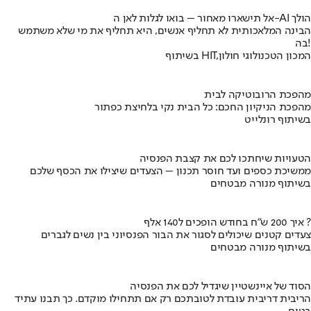
אל תישארו מאחור – בואו לגלות לאן ה-AI הולך
הבינה המלאכותית לא תחליף אנשים, היא תחליף את מי שלא משתמש
בה!
בשיתוף HIT,המכון הטכנולוגי חולון
מהפכת הרובוטיקה לבית
מהפכת הניקיון החכם: כל הבית נקי בלחיצת כפתור
בשיתוף רונלייט
הטעויות שיחתכו לכם את קצבת הפנסיה
ממשיכת כספים ועד חוסר תכנון – הצעדים שיצילו את הכסף שלכם
בשיתוף מנורה מבטחים
איך 200 ש"ח בחודש הופכים ל140 אלף ?
צעדים קטנים שיכולים לסגור את הבור הפנסיוני בין נשים לגברים
בשיתוף מנורה מבטחים
הסוד של איינשטיין שיגדיל לכם את הפנסיה
הריבית דריבית עובדת לטובתכם רק אם תתחילו מוקדם. כך תבנו עתיד