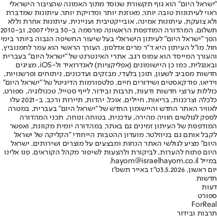
"ישראל היום" הוא גוף תקשורת שנוסד מתוך האמונה שהציבור הישראלי
ראוי לעיתונות טובה יותר, מאוזנת יותר ומדויקת יותר. עיתונות שמדברת
ולא צועקת. עיתונות אמינה, אובייקטיבית ועניינית. עיתונות אחרת וללא
תשלום. המהדורה המודפסת הראשונה פורסמה ב-30 ביולי 2007, וב-2010
הפך "ישראל היום" לעיתון הישראלי בעל שיעור החשיפה הגבוה ביותר בימי
חול. מו"ל העיתון היא ד"ר מרים אדלסון. העורך הראשי הוא עמר לחמנוביץ,
והעורך המייסד הוא עמוס רגב. אתרי האינטרנט של "ישראל היום" בעברית
ובאנגלית, כמו כן היישומונים (אפליקציות) לאנדרואיד ול-iOS, מציגים
חדשות מסביב לשעון, תוכן בלעדי, מבזקים ועדכונים, ניתוחים ופרשנויות,
וידיאו, פודקאסטים ושידורים חיים. פלטפורמות הדיגיטל של "ישראל היום"
כוללות ערוצי חדשות ודעות, תרבות ובידור, לייף סטייל, טכנולוגיה, ספורט,
כלכלה וצרכנות, בריאות, חיילים, אוכל, יהדות, תיירות ורכב. ב-2021 עלו
לאוויר האתר החדש והיישומון החדש של "ישראל היום" בעברית, במטרה
לספק לגולשים חוויה מהירה, עדכנית, בטוחה ונוחה. תכני המהדורה
המודפסת של העיתון זמינים גם באתר, במהדורה יומית מקוונת, ואפשר
לקבל אותם גם בניוזלטר. מועדון ההטבות הייחודי "הקליקה של ישראל
היום" מציע לגולשי האתר הנחות ומבצעים על מוצרים ושירותים. ישראל
היום פתוח להערות, לביקורת ולהצעות לשיפור מקהל הקוראים. פנו אלינו
במייל hayom@israelhayom.co.il.
יום ראשון, 3.5.2026
ט"ז באייר תשפ"ו
חדשות
דעות
ספורט
ForReal
תרבות ובידור