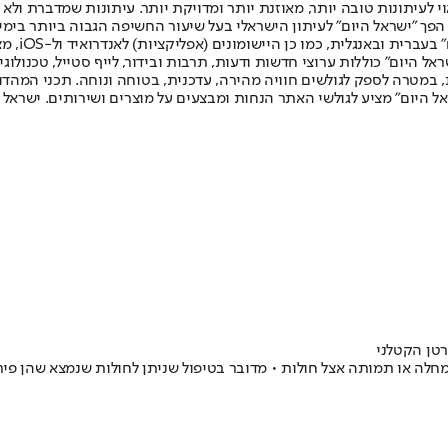
לעיתונות טובה יותר, מאוזנת יותר ומדויקת יותר. עיתונות שמדברת ולא צ
שלום. המהדורה המודפסת הראשונה פורסמה ב-30 ביולי 2007, וב-2010 הפך "ישראל היום" לעיתון הישראלי בעל שי
לחמנוביץ,
ל היום" כוללות ערוצי חדשות ודעות, תרבות ובידור, לייף סטייל, טכנולוגיה
ברית, במטרה לספק לגולשים חוויה מהירה, עדכנית, בטוחה ונוחה. תכני המה
ל היום" מציע לגולשי האתר הנחות ומבצעים על מוצרים ושירותים. ישראל 
טן הקטלני