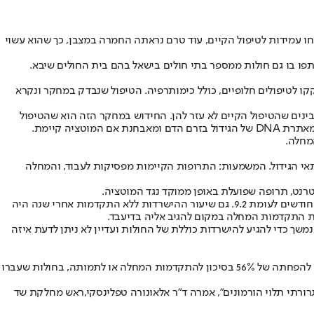
ת שנמצא שהן פיתחו עמידות לטיפול הקיים, עוד טרם נראתה החמרה במצבן, כך שהוא עשוי
גיש להורמונים. ומהן 30-40% יפתחו עמידות לטיפול ההורמונלי ויזדקקו לטיפולים חלופיים, כולל כימותרפיה. הטיפול שנבדק במחקר ונקרא
להתקדם אז מבינים שהטיפול הקיים לא עזר להן. החידוש במחקר הזה הוא שהטיפול
יה קיימת.
מחלה.
הורמונליים וגורמת לעמידות של תאי הגידול. המשמעות: התרופות הקיימות מפסיקות לעבוד, והמחלה
רנט, תרופה שפועלת באופן ממוקד נגד המוטציה.
על פי הממצאים, התוספת של קמיזסטרנט הובילה לירידה של 56% בסיכון להתקדמות המחלה או תמותה, והכפילה כמעט את הזמן עד להחמרה – 16 חודשים לעומת 9.2. גם שיעור ההישרדות ללא התקדמות אחרי שנה היה
וצת המחקר, לעומת 5.4% בלבד בקבוצת הביקורת. המחקר עדיין נמשך כדי להגיע להישרדות כוללת של החולות ועדיין לא ניתן לדעת איזה
המטופלות דיווחו על איכות חיים טובה ורק כ-1.5% הפסיקו את הטיפול בשל תופעות לוואי. "גישת המעבר המוקדם לטיפול בתרופה במחקר זה הביאה להפחתה של 56% בסיכון להתקדמות המחלה או לתמותה, בחולות שעברו
ולות סרטן שד גרורתי תלוי הורמונים", אמרה ד"ר אלאונורה טפלינסקי,ראש מחלקת שד