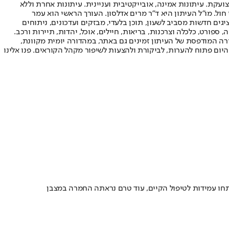
ועקת. עיתונות אמינה, אובייקטיבית ועניינית. עיתונות אחרת וללא
עור החשיפה הגבוה ביותר בימי חול. מו"ל העיתון היא ד"ר מרים אדלסון. העורך הראשי הוא עמר
 והעורך המייסד הוא עמוס רגב. אתרי האינטרנט של "ישראל היום" בעברית ובאנגלית, כמו כן היישומונים (אפליקציות) לאנדרואיד ול-iOS, מציגים חדשות מסביב לשעון, תוכן בלעדי, מבזקים ועדכונים, ניתוחים
, ספורט, כלכלה וצרכנות, בריאות, חיילים, אוכל, יהדות, תיירות ורכב.
דורה המודפסת של העיתון זמינים גם באתר, במהדורה יומית מקוונת,
היום פתוח להערות, לביקורת ולהצעות לשיפור מקהל הקוראים. פנו אלינו