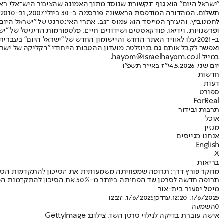
"ישראל היום" הוא גוף תקשורת שנוסד מתוך האמונה שהציבור הישראלי ראוי 
ת
ופרשנויות, וידיאו, פודקאסטים ושידורים חיים. פלטפורמות הדיגיטל של "ישרא
ב-2021 עלו לאוויר האתר החדש והיישומון החדש של "ישראל היום" בע
ואפשר לקבל אותם גם בניוזלטר. מועדון ההטבות הייחודי "הקליקה של ישרא
במייל hayom@israelhayom.co.il.
יום שני, 4.5.2026
י"ז באייר תשפ"ו
חדשות
דעות
ספורט
ForReal
תרבות ובידור
אוכל
מגזין
אנחנו מגייסים
English
X
בריאות
מחקר פורץ דרך: תרופה שמפחיתה משמעותית את הסיכון להתקדמות הסר
תרופה חדשה לסרטן שד הפחיתה ביותר מ-50% את הסיכון להתקדמות המחלה או תמותה אצל חולות • מדובר בטיפול שניתן לחולות שנמצא שהן פיתחו עמידות לטיפול הקיים, עוד טרם נראתה החמרה במצבן
מיטל יסעור בית-אור
1/6/2025, 12:20
,עודכן
1/6/2025, 12:27
0
השמעה
אישה עוברת בדיקה לגילוי סרטן השד. צילום: GettyImage