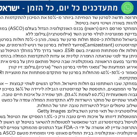
תרופה חדשה לסרטן שד הפחיתה ב
להוות בשורה ושינוי גישה בטיפול.
המחקר פורסם היום (ראשון) בכנס האונקולוגיה הגדול בעולם (ASCO) במושב המרכזי של הכנס. למחקר היו שותפים רופאים ורופאות ישראלים והשתתפו בו גם חולות ממספר בתי חולים בישאל בהם בית החולים שיבא.
בדיקת ממוגרפיה לגילוי סרטן השד (אילוסטרציה),צילום: ללא
קמיזסטרנט (Camizestrant)מיועד לחולות בסרטן שד רגיש להורמונים, שפיתחו גרורות ושפיתחו עמידות לטיפול.
חולות אלו מפתחות מוטציה בשם ESR1. כאש
ניתן עוד לפני שנראתה החמרה קלינית או עדות להתקדמות המחלה בהדמיה. את המוטציה מגלים בגיו
מדובר בפעם הראשונה באונקולוגיה שבה טיפול מותאם ניתן על בסיס אית
אירוע המודעות של "גמאני חליתי בסרטן השד" (ארכיון),צילום: זיו קורן
מתקדמת.
במחקר, שבו השתתפו גם חולות מישראל, חולקו הנשים לשתי קבוצות – אחת
גבוה משמעותית (60.7% לעומת 33.4%), תוך שמירה על איכות חיים טובה. החוקרים רואים בכך צעד ראשון לקראת רפואה מותאמת אישית שמונעת את התקדמות המחלה במקום להגיב אליה בדיעבד.
שילוב טיפולים יוביל להישרדות טובה יותר של החולות.
אילוסטרציה של תאי סרטן השד,צילום: Getty Images
לטיפול בקמיזסטרנט, דבר שמאפשר למטופלות להשיאר בטיפול קו ראשון לת
התרופה עדיין לא אושרה על ידי ה-FDA אב
וגינקולוגיה-אונקולוגיה בבית החולים מאונט סיני ומומחית מטעם ASCO בסרטן שד.