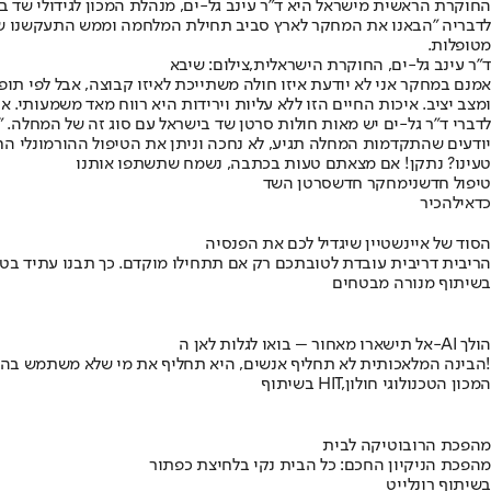
החוקרת הראשית מישראל היא ד"ר עינב גל-ים, מנהלת המכון לגידולי שד ב
לדבריה "הבאנו את המחקר לארץ סביב תחילת המלחמה וממש התעקשנו שה
מטופלות.
ד"ר עינב גל-ים, החוקרת הישראלית,צילום: שיבא
אמנם במחקר אני לא יודעת איזו חולה משתייכת לאיזו קבוצה, אבל לפי תו
ומצב יציב. איכות החיים הזו ללא עליות וירידות היא רווח מאד משמעותי. א
לדברי ד"ר גל-ים יש מאות חולות סרטן שד בישראל עם סוג זה של המחלה.
יודעים שהתקדמות המחלה תגיע, לא נחכה וניתן את הטיפול ההורמונלי הח
טעינו? נתקן! אם מצאתם טעות בכתבה, נשמח שתשתפו אותנו
טיפול חדשני
מחקר חדש
סרטן השד
כדאי
להכיר
הסוד של איינשטיין שיגדיל לכם את הפנסיה
הריבית דריבית עובדת לטובתכם רק אם תתחילו מוקדם. כך תבנו עתיד בט
בשיתוף מנורה מבטחים
אל תישארו מאחור – בואו לגלות לאן ה-AI הולך
הבינה המלאכותית לא תחליף אנשים, היא תחליף את מי שלא משתמש בה!
בשיתוף HIT,המכון הטכנולוגי חולון
מהפכת הרובוטיקה לבית
מהפכת הניקיון החכם: כל הבית נקי בלחיצת כפתור
בשיתוף רונלייט