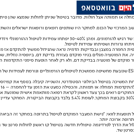
יותר מ-50% את הסיכון להתקדמות המחלה או תמותה אצל חולות. מדובר בטיפול שניתן לחולו
בישראל מתגלולת כ-5500 חולות סרטן שד בשנה, מהן כ-70% חולות בסרטן שד ר
ר בדרך כלל במהלך הטיפול נצפית החמרה במצבן ובבדיקות הדמיה נראה שהגידול ממשיך 
י מוקדם בעזרת בדיקת דם, ביופסיה נוזלית, שמאתרת DNA של הגידול בזרם הדם ומאבחנת אם המוטצ
ור מוקדם של מוטציה בבדיקת דם, ולא רק לאחר הופעת סימני התקדמות ה
כאמור כ-30%-40% מהחולות בסרטן שד מתקדם מפתחות את מוטציית ESR1 שנובעת מחשיפה ממושכת לטיפולים 
 המשיכה בטיפול הביולוגי הסטנדרטי, והשנייה קיבלה בנוסף את קמיזסט
לאחר שנתיים של מחקר הישרדות ללא התקדמות המחלה עמדה על כמעט 30% בקב
רופה ארוכה יותר.
ל הנתונים מהמחקר צפויים לסלול את הדרך לפרדיגמה טיפולית חדשה בטיפול קו ראשון לח