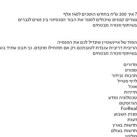
איך 200 ש"ח בחודש הופכים ל140 אלף ?
צעדים קטנים שיכולים לסגור את הבור הפנסיוני בין נשים לגברים
בשיתוף מנורה מבטחים
הסוד של איינשטיין שיגדיל לכם את הפנסיה
הריבית דריבית עובדת לטובתכם רק אם תתחילו מוקדם. כך תבנו עתיד בט
בשיתוף מנורה מבטחים
מדורים
ספורט
תרבות ובידור
לייף סטייל
אוכל
תיירות
טכנולוגיה ומדע
הורוסקופ
ForReal
מגזין השבוע
דעות
חדשות בארץ
חדשות בעולם
פוליטי