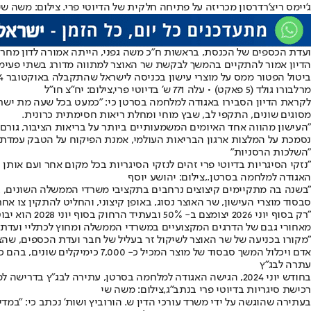
ג'יימס ריצ'רדרסון מכריזה על פתיחה חלקית של הדיוטי פרי. צילום: משה שי
ועדת הכספים של הכנסת, בראשות ח"כ משה גפני, הייתה אמורה לדון מחר בב
הדיון אמור להתקיים בהמשך לבקשת שר האוצר למתווה מדורג בשתי פעימות
ביטול הפטור ממס על מוצרי עישון בכניסה לישראל שהתקבלה באוקטובר 2024.
מרלבורו גולד (5 פאקט) • עלה 771 ש' בדיוטי פרי,צילום: יח"צ חו"ל
לקראת הדיון הסבירו באגודה למלחמה בסרטן כי: "כמעט בכל שעה מת ישראל
מסוגים שונים, התקפי לב, שבץ מוחי ומחלת ריאות חסימתית כרונית.
"העישון מהווה אחד האיומים המשמעותיים ביותר על בריאות הציבור, גורם 
נסמכת על המלצות ארגון הבריאות העולמי, אמנת הפיקוח על הטבק עמדת 
"השלכות הרסניות"
"נזקי הסיגריות בדיוטי פרי זהים לנזקי הסיגריות בכל מקום אחר ועם אות
האגודה למלחמה בסרטן.,צילום: יהושע יוסף
"בשנה בה מתקיימים קיצוצים נרחבים בתקציבי משרדי הממשלה השונים, ב
סבסוד מוצרי העישון, שר האוצר נסוג, באופן קיצוני, והחליט להתקין צו אח
"רק בסוף יו
מאחורי גבם של הדרגים המקצועיים במשרדי הממשלה ומחוץ לכתליי ועדת 
"מקורו בכניעה של שר האוצר לשיקול זר בעליל של חבר ועדת הכספים, שהצ
אדם ויכלול המשך סבסוד של מוצר המכיל כ- 7,000 כימיקלים שונים, בהם כ- 350 חומרים רעילים שהשפעתם ניכרת במערכות גוף שונות וכ- 70 מהם ידועים כחומרים מסרטנים. יש לבטל מיידית את הפטור".
עתרה לבג"ץ
בחודש יוני 2024, הגישה האגודה למלחמה בסרטן, עתירה לבג"ץ בדרישה למתן צו על תנאי לביטול מלא ולאלתר של הפטור ממס על מוצרי העישון הנמכרים בדיוטי פרי.
רכישת סיגריות בדיוטי פרי בנתב"ג,צילום: משה שי