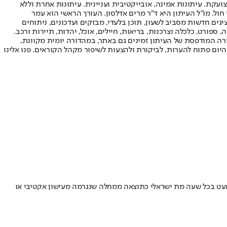
ועקת. עיתונות אמינה, אובייקטיבית ועניינית. עיתונות אחרת וללא
עור החשיפה הגבוה ביותר בימי חול. מו"ל העיתון היא ד"ר מרים אדלסון. העורך הראשי הוא עמר
 והעורך המייסד הוא עמוס רגב. אתרי האינטרנט של "ישראל היום" בעברית ובאנגלית, כמו כן היישומונים (אפליקציות) לאנדרואיד ול-iOS, מציגים חדשות מסביב לשעון, תוכן בלעדי, מבזקים ועדכונים, ניתוחים
, ספורט, כלכלה וצרכנות, בריאות, חיילים, אוכל, יהדות, תיירות ורכב.
דורה המודפסת של העיתון זמינים גם באתר, במהדורה יומית מקוונת,
היום פתוח להערות, לביקורת ולהצעות לשיפור מקהל הקוראים. פנו אלינו
כמעט בכל שעה מת ישראלי כתוצאה ממחלה שנגרמה מעישון אקטיבי או