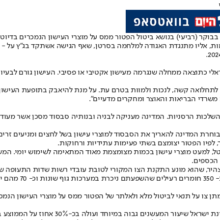
וקר (רביעי) בנושא ביטול הפטור ממס על מוצרי העישון הנמכרים בדיוטי פ
, אליו מתנגדת האגודה למלחמה בסרטן, שאף הגישה אשתקד בג"ץ על - אי
י כתוצאה ממחלה שנגרמה מעישון אקטיבי או פסיבי. העישון גורם לבעיות
לתחלואה קשה, לנכות ולמוות בטרם עת. על מנת להיאבק בתופעת העישון, ה
משרדי הבריאות והאוצר ומחקרים מדעיים".
ן השלכות הרסניות. המדינה מעניקה לבניה ובנותיה סבסוד מסכן אשר מעוד
וחרת המדינה להאריך את הסבסוד למוצרי עישון בשל לחצים ומניעים זרי
ר, לפיו הפטור יצומצם בשתי פעימות עתידיות ורחוקות.
ני 2026 יצומצם ב- 50% ובעתיד הרחוק בסוף יוני 2028 הוא יבוטל, למעט מוצרי עישון בכמות מצומצמת 
הכספים.
היר, שהוא מונע התקנת הצו המקורי לטובת עובדי רשות שדות התעופה שהם