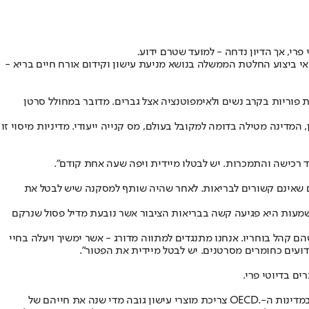
רי, אך הדיון נדחה - למועד שטרם ידוע.
 ביצוע החלטת הממשלה בנושא מניעת עישון וקידום אורח חיים בריא -
 פוריות בקרב נשים ולאימפוטנציה אצל גברים. מדובר במחולל סרטן
מדינה מטילה בדומה למקובל בעולם, מס קנייה ייעודי. מדיניות מיסוי זו
ד רכישה והתמכרות. יש לבטלו מיידית ויפה שעה אחת קודם".
ם שאינם קשורים לבריאות. לאחר שהיה שותף למסקנה שיש לבטל את
מאוד המתאימה לשימוש יומי. המשמעות היא פגיעה קשה בבריאות הציבור אשר נובעת מדיל פסול שנרקם
 קהל בוחריו. אנחנו מתנגדים למתווה מדורג - אשר ימשיך ויעלה בחיי
בעתירה שהוגשה על ידי משרד עורכי הדין ש. הורוביץ ושות' נכתב כי: "במדינת ישראל שיעור המעשנים גבוה במיוחד ועולה בכ-30% אחוז על הממוצע במדינות ה-.OECD צריכת מוצרי עישון גובה מדי שנה את חייהם של