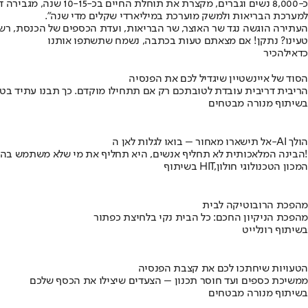
כ-8,000 נשים וגברים
למערכת הבריאות ולמשק מוערכת במיליארדי שקלים מדי שנה".
העתירה הוגשה נגד שר האוצר, שר הבריאות, ועדת הכספים של הכנסת, רשות 
טעינו? נתקן! אם מצאתם טעות בכתבה, נשמח שתשתפו אותנו
כדאי
להכיר
הסוד של איינשטיין שיגדיל לכם את הפנסיה
הריבית דריבית עובדת לטובתכם רק אם תתחילו מוקדם. כך תבנו עתיד בט
בשיתוף מנורה מבטחים
אל תישארו מאחור – בואו לגלות לאן ה-AI הולך
הבינה המלאכותית לא תחליף אנשים, היא תחליף את מי שלא משתמש בה!
בשיתוף HIT,המכון הטכנולוגי חולון
מהפכת הרובוטיקה לבית
מהפכת הניקיון החכם: כל הבית נקי בלחיצת כפתור
בשיתוף רונלייט
הטעויות שיחתכו לכם את קצבת הפנסיה
ממשיכת כספים ועד חוסר תכנון – הצעדים שיצילו את הכסף שלכם
בשיתוף מנורה מבטחים