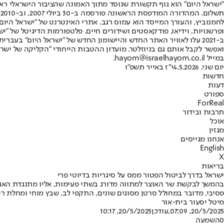
"ישראל היום" הוא גוף תקשורת שנוסד מתוך האמונה שהציבור הישראלי ראוי 
ת
ופרשנויות, וידיאו, פודקאסטים ושידורים חיים. פלטפורמות הדיגיטל של "ישרא
ב-2021 עלו לאוויר האתר החדש והיישומון החדש של "ישראל היום" בע
ואפשר לקבל אותם גם בניוזלטר. מועדון ההטבות הייחודי "הקליקה של ישרא
במייל hayom@israelhayom.co.il.
יום שני, 4.5.2026
י"ז באייר תשפ"ו
חדשות
דעות
ספורט
ForReal
תרבות ובידור
אוכל
מגזין
אנחנו מגייסים
English
X
בריאות
ישראל בדרך לביטול הפטור ממס על סיגריות בדיוטי פרי
בהמשך לבקשת שר האוצר למתווה מדורג בשתי פעימות, אליו מתנגדת האגוד
פסיבי, מדובר במחולל סרטן מסוגים שונים, התקפי לב, שבץ מוחי ומחלת ר
מיטל יסעור בית-אור
20/5/2025, 07:09
,עודכן
20/5/2025, 10:17
0
השמעה