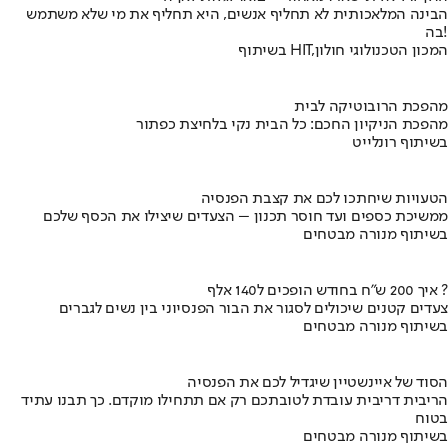
הבינה המלאכותית לא תחליף אנשים, היא תחליף את מי שלא משתמש
בה!
בשיתוף HIT,המכון הטכנולוגי חולון
מהפכת הרובוטיקה לבית
מהפכת הניקיון החכם: כל הבית נקי בלחיצת כפתור
בשיתוף רונלייט
הטעויות שיחתכו לכם את קצבת הפנסיה
ממשיכת כספים ועד חוסר תכנון – הצעדים שיצילו את הכסף שלכם
בשיתוף מנורה מבטחים
איך 200 ש"ח בחודש הופכים ל140 אלף ?
צעדים קטנים שיכולים לסגור את הבור הפנסיוני בין נשים לגברים
בשיתוף מנורה מבטחים
הסוד של איינשטיין שיגדיל לכם את הפנסיה
הריבית דריבית עובדת לטובתכם רק אם תתחילו מוקדם. כך תבנו עתיד
בטוח
בשיתוף מנורה מבטחים