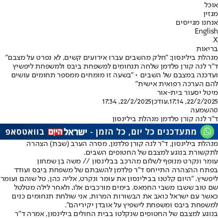
אוכל
מגזין
אנחנו מגייסים
English
X
בריאות
מנהלת בילינסון: "חלק מהשבים עברו אירועים קשים, לא נפרט על מצבם"
ד"ר לנה קורן פלדמן שלחה תנחומים למשפחת ביבס ולמשפחת ליפשיץ
ועדכנה במצבם של השבים • "בשעה זו מומחים ממספר תחומים עושים
להם הערכה רפואית אישית"
מיטל יסעור בית-אור
22/2/2025, 17:14
,עודכן
22/2/2025, 17:34
0
השמעה
ד"ר לנה קורן פלדמן מנהלת בילינסון
מנהלת בילינסון, ד״ר לנה קורן פלדמן, מסרה הערב (שבת) הצהרה
לתקשורת בנוגע למצבם של החטופים השבים.
עומר ונקרט מנופף לשלום מהרכב בבלינסון // משה בן שמחון
בפתח ההצהרה התייחס ד"ר פלדמן להשבתם של משפחת ביבס ועודד
ליפשיץ. "היום קלטנו בבילינסון את עומר ונקרט, אליה כהן, טל שוהם ועומר
שם טוב ששבו משבי החמאס. בימים מורכבים אלו, ולאחר לילה מטלטל
כאשר עם ישראל כואב את הבשורות המרות, אני שולחת תנחומים כנים
למשפחת ביבס ומשפחת לישפיץ על אובדן יקיריהם".
בנוגע למצבם של החטופים שנקלטו בבית החולים בילינסון, אמרה ד"ר