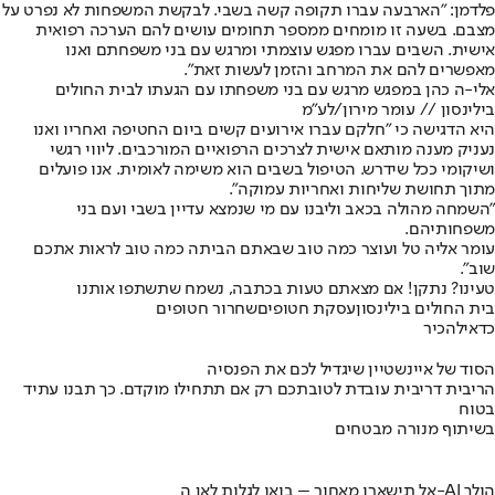
פלדמן: "הארבעה עברו תקופה קשה בשבי. לבקשת המשפחות לא נפרט על
מצבם. בשעה זו מומחים ממספר תחומים עושים להם הערכה רפואית
אישית. השבים עברו מפגש עוצמתי ומרגש עם בני משפחתם ואנו
מאפשרים להם את המרחב והזמן לעשות זאת".
אלי-ה כהן במפגש מרגש עם בני משפחתו עם הגעתו לבית החולים
בילינסון // עומר מירון/לע"מ
היא הדגישה כי "חלקם עברו אירועים קשים ביום החטיפה ואחריו ואנו
נעניק מענה מותאם אישית לצרכים הרפואיים המורכבים. ליווי רגשי
ושיקומי ככל שידרש. הטיפול בשבים הוא משימה לאומית. אנו פועלים
מתוך תחושת שליחות ואחריות עמוקה".
"השמחה מהולה בכאב וליבנו עם מי שנמצא עדיין בשבי ועם בני
משפחותיהם.
עומר אליה טל ועוצר כמה טוב שבאתם הביתה כמה טוב לראות אתכם
שוב".
טעינו? נתקן! אם מצאתם טעות בכתבה, נשמח שתשתפו אותנו
בית החולים בילינסון
עסקת חטופים
שחרור חטופים
כדאי
להכיר
הסוד של איינשטיין שיגדיל לכם את הפנסיה
הריבית דריבית עובדת לטובתכם רק אם תתחילו מוקדם. כך תבנו עתיד
בטוח
בשיתוף מנורה מבטחים
אל תישארו מאחור – בואו לגלות לאן ה-AI הולך