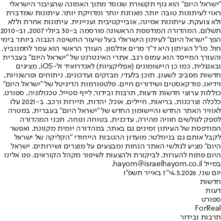
"ישראל היום" הוא גוף תקשורת שנוסד מתוך האמונה שהציבור הישראלי
ראוי לעיתונות טובה יותר, מאוזנת יותר ומדויקת יותר. עיתונות שמדברת
ולא צועקת. עיתונות אמינה, אובייקטיבית ועניינית. עיתונות אחרת וללא
תשלום. המהדורה המודפסת הראשונה פורסמה ב-30 ביולי 2007, וב-2010
הפך "ישראל היום" לעיתון הישראלי בעל שיעור החשיפה הגבוה ביותר בימי
חול. מו"ל העיתון היא ד"ר מרים אדלסון. העורך הראשי הוא עמר לחמנוביץ,
והעורך המייסד הוא עמוס רגב. אתרי האינטרנט של "ישראל היום" בעברית
ובאנגלית, כמו כן היישומונים (אפליקציות) לאנדרואיד ול-iOS, מציגים
חדשות מסביב לשעון, תוכן בלעדי, מבזקים ועדכונים, ניתוחים ופרשנויות,
וידיאו, פודקאסטים ושידורים חיים. פלטפורמות הדיגיטל של "ישראל היום"
כוללות ערוצי חדשות ודעות, תרבות ובידור, לייף סטייל, טכנולוגיה, ספורט,
כלכלה וצרכנות, בריאות, חיילים, אוכל, יהדות, תיירות ורכב. ב-2021 עלו
לאוויר האתר החדש והיישומון החדש של "ישראל היום" בעברית, במטרה
לספק לגולשים חוויה מהירה, עדכנית, בטוחה ונוחה. תכני המהדורה
המודפסת של העיתון זמינים גם באתר, במהדורה יומית מקוונת, ואפשר
לקבל אותם גם בניוזלטר. מועדון ההטבות הייחודי "הקליקה של ישראל
היום" מציע לגולשי האתר הנחות ומבצעים על מוצרים ושירותים. ישראל
היום פתוח להערות, לביקורת ולהצעות לשיפור מקהל הקוראים. פנו אלינו
במייל hayom@israelhayom.co.il.
יום שני, 4.5.2026
י"ז באייר תשפ"ו
חדשות
דעות
ספורט
ForReal
תרבות ובידור