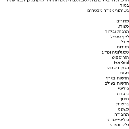
הריבית דריבית עובדת לטובתכם רק אם תתחילו מוקדם. כך תבנו עתיד
בטוח
בשיתוף מנורה מבטחים
מדורים
ספורט
תרבות ובידור
לייף סטייל
אוכל
תיירות
טכנולוגיה ומדע
הורוסקופ
ForReal
מגזין השבוע
דעות
חדשות בארץ
חדשות בעולם
פוליטי
ביטחוני
חינוך
בריאות
משפט
תחבורה
פוליטי-מדיני
כללי ומידע