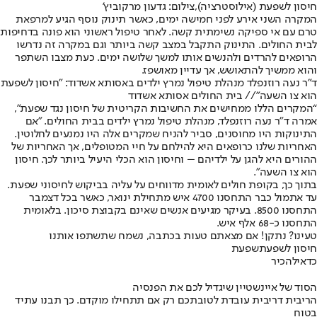
חיסון לשפעת (אילוסטרציה),צילום: גדעון מרקוביץ'
המקרה השני אירע לפני חמישה ימים, כאשר תינוק נוסף הגיע למרפאת
טרם עם אי ספיקה נשימתית קשה. לאחר טיפול ראשוני הוא פונה בדחיפות
לבית החולים. התינוק התקבל במצב קשה ביותר וגם במקרה זה נדרשו
הרופאים להרדים ולהנשים אותו למשך שלושה ימים. כעת מצבו השתפר
והוא ממשיך להתאושש, אך עדיין מאושפז.
ד״ר נעה רוזנפלד מנהלת טיפול נמרץ ילדים באסותא אשדוד: ״חיסון לשפעת
הוא צו השעה״// בית החולים אסותא אשדוד
“המקרים הללו ממחישים את החשיבות הקריטית של חיסון נגד שפעת",
אמרה ד”ר נעה רוזנפלד, מנהלת טיפול נמרץ ילדים בבית החולים. "אם
התינוקות היו מחוסנים, סביר להניח שמקרים אלה היו נמנעים לחלוטין.
האחריות שלנו כרופאים היא להילחם על חיי המטופלים, אך האחריות של
ההורים היא להגן על ילדיהם – וחיסון הוא הכלי היעיל ביותר לכך. חיסון
הוא צו השעה".
בתוך כך, בקופת חולים לאומית מדווחים על עליה בביקוש לחיסוני שפעת.
עד אתמול כבר התחסנו 4700 איש מתחילת ינואר, כאשר בכל דצמבר
התחסנו 8500. בעיקר מגיעים אנשים שאינם בקבוצת סיכון. בלאומית
התחסנו כ-68 אלף איש.
טעינו? נתקן! אם מצאתם טעות בכתבה, נשמח שתשתפו אותנו
חיסון לשפעת
שפעת
כדאי
להכיר
הסוד של איינשטיין שיגדיל לכם את הפנסיה
הריבית דריבית עובדת לטובתכם רק אם תתחילו מוקדם. כך תבנו עתיד
בטוח