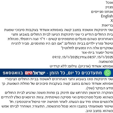
אוכל
מגזין
אנחנו מגייסים
English
X
בריאות
שני תינוקות אושפזו במצב קשה באסותא אשדוד בעקבות סיבוכי שפעת
בית החולים הודיע כי שני תינוקות הגיעו לבית החולים בשבוע וחצי
האחרונים כשהם סובלים מתסמינים קשים • ד”ר נעה רוזנפלד, מנהלת
טיפול נמרץ ילדים בבית החולים: "אם הם היו מחוסנים, סביר להניח
שמקרים אלה היו נמנעים לחלוטין"
מיטל יסעור בית-אור
13/1/2025, 08:57
,עודכן
13/1/2025, 09:12
0
השמעה
אסותא אשדוד (ארכיון). צילום: ללא קרדיט
שני תינוקות פונו בשבוע וחצי האחרונים לאשפוז בבית החולים הציבורי
אסותא אשדוד כשהם במצב קשה בעקבות סיבוכים של מחלת השפעת, כך
נודע הבוקר (שני).
המקרה הראשון התרחש עם תינוק בן פחות משנה שהגיע לבית החולים
כשהוא סובל מפרכוסים ואי ספיקה נשימתית. צוות הרופאים נאלץ להרדים
ולהנשים אותו מיד עם הגעתו. לאחר חמישה ימי טיפול אינטנסיבי, חל
שיפור משמעותי במצבו והוא נגמל מהנשמה, התעורר, ושוחרר לביתו אמש
כשהוא במצב טוב.