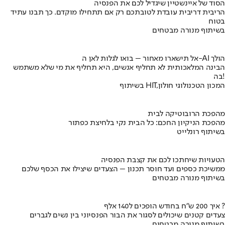
הסוד של איינשטיין שיגדיל לכם את הפנסיה
הריבית דריבית עובדת לטובתכם רק אם תתחילו מוקדם. כך תבנו עתיד
בטוח
בשיתוף מנורה מבטחים
אל תישארו מאחור – בואו לגלות לאן ה-AI הולך
הבינה המלאכותית לא תחליף אנשים, היא תחליף את מי שלא משתמש
בה!
בשיתוף HIT,המכון הטכנולוגי חולון
מהפכת הרובוטיקה לבית
מהפכת הניקיון החכם: כל הבית נקי בלחיצת כפתור
בשיתוף רונלייט
הטעויות שיחתכו לכם את קצבת הפנסיה
ממשיכת כספים ועד חוסר תכנון – הצעדים שיצילו את הכסף שלכם
בשיתוף מנורה מבטחים
איך 200 ש"ח בחודש הופכים ל140 אלף ?
צעדים קטנים שיכולים לסגור את הבור הפנסיוני בין נשים לגברים
בשיתוף מנורה מבטחים