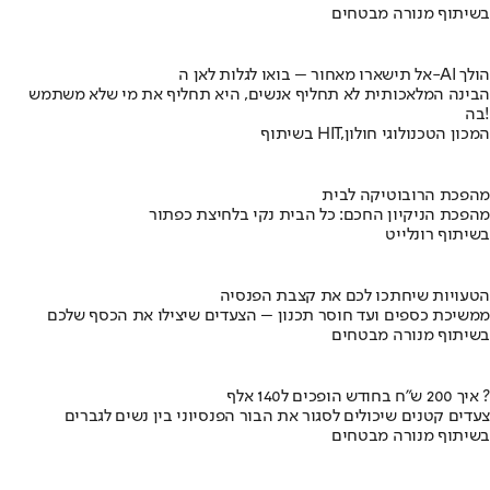
בשיתוף מנורה מבטחים
אל תישארו מאחור – בואו לגלות לאן ה-AI הולך
הבינה המלאכותית לא תחליף אנשים, היא תחליף את מי שלא משתמש
בה!
בשיתוף HIT,המכון הטכנולוגי חולון
מהפכת הרובוטיקה לבית
מהפכת הניקיון החכם: כל הבית נקי בלחיצת כפתור
בשיתוף רונלייט
הטעויות שיחתכו לכם את קצבת הפנסיה
ממשיכת כספים ועד חוסר תכנון – הצעדים שיצילו את הכסף שלכם
בשיתוף מנורה מבטחים
איך 200 ש"ח בחודש הופכים ל140 אלף ?
צעדים קטנים שיכולים לסגור את הבור הפנסיוני בין נשים לגברים
בשיתוף מנורה מבטחים