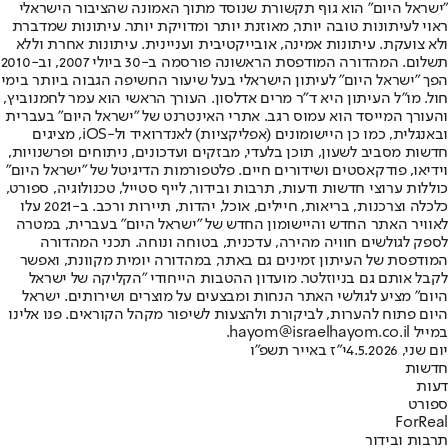
"ישראל היום" הוא גוף תקשורת שנוסד מתוך האמונה שהציבור הישראלי
ראוי לעיתונות טובה יותר, מאוזנת יותר ומדויקת יותר. עיתונות שמדברת
ולא צועקת. עיתונות אמינה, אובייקטיבית ועניינית. עיתונות אחרת וללא
תשלום. המהדורה המודפסת הראשונה פורסמה ב-30 ביולי 2007, וב-2010
הפך "ישראל היום" לעיתון הישראלי בעל שיעור החשיפה הגבוה ביותר בימי
חול. מו"ל העיתון היא ד"ר מרים אדלסון. העורך הראשי הוא עמר לחמנוביץ,
והעורך המייסד הוא עמוס רגב. אתרי האינטרנט של "ישראל היום" בעברית
ובאנגלית, כמו כן היישומונים (אפליקציות) לאנדרואיד ול-iOS, מציגים
חדשות מסביב לשעון, תוכן בלעדי, מבזקים ועדכונים, ניתוחים ופרשנויות,
וידיאו, פודקאסטים ושידורים חיים. פלטפורמות הדיגיטל של "ישראל היום"
כוללות ערוצי חדשות ודעות, תרבות ובידור, לייף סטייל, טכנולוגיה, ספורט,
כלכלה וצרכנות, בריאות, חיילים, אוכל, יהדות, תיירות ורכב. ב-2021 עלו
לאוויר האתר החדש והיישומון החדש של "ישראל היום" בעברית, במטרה
לספק לגולשים חוויה מהירה, עדכנית, בטוחה ונוחה. תכני המהדורה
המודפסת של העיתון זמינים גם באתר, במהדורה יומית מקוונת, ואפשר
לקבל אותם גם בניוזלטר. מועדון ההטבות הייחודי "הקליקה של ישראל
היום" מציע לגולשי האתר הנחות ומבצעים על מוצרים ושירותים. ישראל
היום פתוח להערות, לביקורת ולהצעות לשיפור מקהל הקוראים. פנו אלינו
במייל hayom@israelhayom.co.il.
יום שני, 4.5.2026
י"ז באייר תשפ"ו
חדשות
דעות
ספורט
ForReal
תרבות ובידור