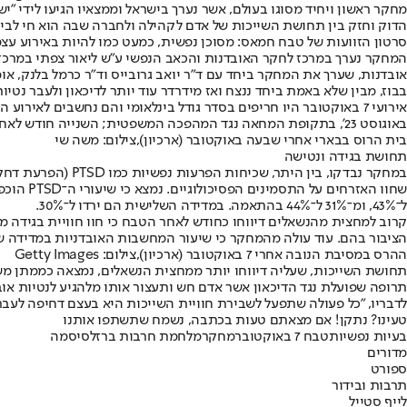
מחקר ראשון ויחיד מסוגו בעולם, אשר נערך בישראל וממצאיו הגיעו לידי "יש
הדוק וחזק בין תחושת השייכות של אדם לקהילה ולחברה שבה הוא חי לבין י
סרטון הזוועות של טבח חמאס: מסוכן נפשית, כמעט כמו להיות באירוע עצמ
המחקר נערך במרכז לחקר האובדנות והכאב הנפשי ע"ש ליאור צפתי במרכז האק
אובדנות, שערך את המחקר ביחד עם ד"ר יואב גרובייס וד"ר כרמל בלנק, או
בבוז, מבין שלא באמת ביחד ננצח ואז מידרדר עוד יותר לדיכאון ולעבר נטיות
באוגוסט 23', בתקופת המחאה נגד המהפכה המשפטית; השנייה חודש לאחר הטבח (בנובמבר 23'); והשלישית בוצעה ארבעה חודשים לאחר מכן, בפברואר 24'.
בית הרוס בבארי אחרי שבעה באוקטובר (ארכיון),צילום: משה שי
תחושת בגידה ונטישה
במחקר נבדקו, בין
ל־43%, ומ־31% ל־44% בהתאמה. במדידה השלישית הם ירדו ל־30%.
קרוב למחצית מהנשאלים דיווחו כחודש לאחר הטבח כי חוו חוויית בגידה מ
הציבור בהם. עוד עולה מהמחקר כי שיעור המחשבות האובדניות במדידה שנעשתה לאחר הטבח עמד על 38% במחשבות אובדניות פסיביות ו־14% במחשבות אקטי
ההרס במסיבת הנובה אחרי 7 באוקטובר (ארכיון),צילום: Getty Images
תחושת השייכות, שעליה דיווחו יותר ממחצית הנשאלים, נמצאה כממתן משמעו
תרופה שפועלת נגד הדיכאון אשר אדם חש ותעצור אותו מלהגיע לנטיות אובדני
לדבריו, "כל פעולה שתפעל לשבירת חוויית השייכות היא בעצם דחיפה לעבר נטיות א
טעינו? נתקן! אם מצאתם טעות בכתבה, נשמח שתשתפו אותנו
בעיות נפשיות
טבח 7 באוקטובר
מחקר
מלחמת חרבות ברזל
סיסמה
מדורים
ספורט
תרבות ובידור
לייף סטייל