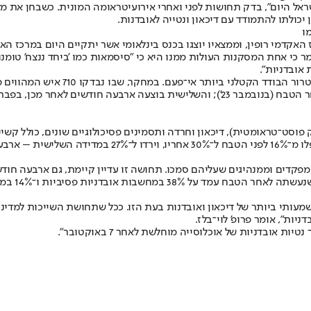
ראל היום", בדק תחושות לפני ואחרי אירועי
טראומה המונית
כולתו להתמודד עם דיכאון ונטייה לאובדנות.
ו
דמי רופין, וממצאיו יוצגו בכנס בינלאומי אשר יתקיים היום במרכז האקדמ
מר כי אחת המסקנות העולות ממנו היא כי "סיסמאות כמו 'ביחד ננצח' טומנ
 אובדניות".
אירועי 7 באוקטובר היו חריפים בסדר ג
 היתר, שכיחות הפרעות נפשיות כמו PTSD (הפרעת דחק פוסט־טראומטית), דיכאון וחרדה ותסמינים פסי
מפקדים וממנהיגים שעליהם סמכו. תחושה זו עדיין קיימת, גם ארבעה חודש
ביות - שיעורים שנחשבים גבוהים מאוד ביחס לממוצע הרגיל.
תי ביותר של דיכאון ואובדנות בעת הזו. ככל שתחושת השייכות למדינה ולק
ות", אומר פרופ' לוי־בלז.
ובדניות של אוכלוסייה מוחלשת לאחר 7 באוקטובר".