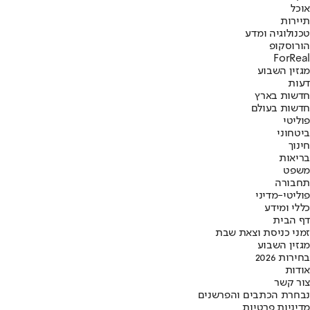
אוכל
תיירות
טכנולוגיה ומדע
הורוסקופ
ForReal
מגזין השבוע
דעות
חדשות בארץ
חדשות בעולם
פוליטי
ביטחוני
חינוך
בריאות
משפט
תחבורה
פוליטי-מדיני
כללי ומידע
דף הבית
זמני כניסת וצאת שבת
מגזין השבוע
בחירות 2026
אודות
צור קשר
נבחרת הכתבים והפרשנים
מדיניות פרטיות