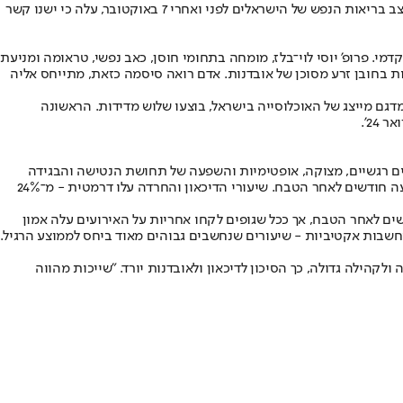
. כשבחן את מצב בריאות הנפש של הישראלים לפני ואחרי 7 באוקטובר, עלה כי ישנו קשר
י. פרופ' יוסי לוי־בלז, מומחה בתחומי חוסן, כאב נפשי, טראומה ומניעת
ות בחובן זרע מסוכן של אובדנות. אדם רואה סיסמה כזאת, מתייחס אליה
ודל בינלאומי והם נחשבים לאירוע הטרור הבודד הקטלני ביותר אי־פעם. במחקר, שבו נבדקו 710 איש המהווים מדגם מייצג של האוכלוסייה בישראל, בוצעו שלוש מדידות. הראשונה
כולוגיים שונים, כולל קשיים רגשיים, מצוקה, אופטימיות והשפעה של תחושת הנטישה והבגידה
שחוו האזרחים על התסמינים הפסיכולוגיים. נמצא כי שיעורי ה־PTSD הוכפלו מ־16% לפני הטבח ל־30% אחריו, וירדו ל־27% במדידה השלישית – ארבעה חודשים לאחר הטבח. שיעורי הדיכאון והחרדה עלו דרמטית - מ־24%
ים לאחר הטבח, אך ככל שגופים לקחו אחריות על האירועים עלה אמון
הילה גדולה, כך הסיכון לדיכאון ולאובדנות יורד. "שייכות מהווה