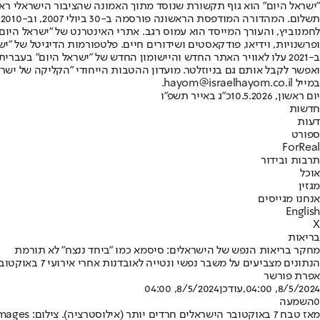
"ישראל היום" הוא גוף תקשורת שנוסד מתוך האמונה שהציבור הישראלי ראוי 
ת
ופרשנויות, וידיאו, פודקאסטים ושידורים חיים. פלטפורמות הדיגיטל של "ישרא
ב-2021 עלו לאוויר האתר החדש והיישומון החדש של "ישראל היום" בע
ואפשר לקבל אותם גם בניוזלטר. מועדון ההטבות הייחודי "הקליקה של ישרא
במייל hayom@israelhayom.co.il.
יום ראשון, 10.5.2026
כ"ג באייר תשפ"ו
חדשות
דעות
ספורט
ForReal
תרבות ובידור
אוכל
מגזין
אנחנו מגייסים
English
X
בריאות
מחקר בריאות הנפש של הישראלים: סיסמא כמו "ביחד ננצח" לא תורמת
הנתונים מצביעים על משבר נפשי ונטייה לאובדנות אחרי אירועי 7 באוקטובר • אך גם על התגברות תחושת השייכות לקהילה • סיסמאות כמו "ביחד ננצח" עלולות להחמיר את המצב הנפשי
אפרת פורשר
8/5/2024, 04:00
,עודכן
8/5/2024, 04:00
0
השמעה
מאז טבח 7 באוקטובר הישראלים חרדים יותר (אילוסטרציה). צילום: gettyimages