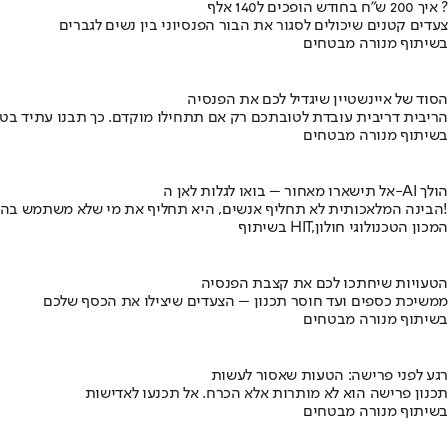
איך 200 ש"ח בחודש הופכים ל140 אלף ?
צעדים קטנים שיכולים לסגור את הבור הפנסיוני בין נשים לגברים
בשיתוף מנורה מבטחים
הסוד של איינשטיין שיגדיל לכם את הפנסיה
הריבית דריבית עובדת לטובתכם רק אם תתחילו מוקדם. כך תבנו עתיד בט
בשיתוף מנורה מבטחים
אל תישארו מאחור – בואו לגלות לאן ה-AI הולך
הבינה המלאכותית לא תחליף אנשים, היא תחליף את מי שלא משתמש בה!
בשיתוף HIT,המכון הטכנולוגי חולון
הטעויות שיחתכו לכם את קצבת הפנסיה
ממשיכת כספים ועד חוסר תכנון – הצעדים שיצילו את הכסף שלכם
בשיתוף מנורה מבטחים
רגע לפני פרישה: הטעות שאסור לעשות
תכנון פרישה הוא לא מותרות אלא הכרח. אל תכנעו לאדישות
בשיתוף מנורה מבטחים