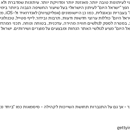
לעיתונות טובה יותר, מאוזנת יותר ומדויקת יותר. עיתונות שמדברת ולא צ
שלום. המהדורה המודפסת הראשונה פורסמה ב-30 ביולי 2007, וב-2010 הפך "ישראל היום" לעיתון הישראלי בעל שי
לחמנוביץ,
ל היום" כוללות ערוצי חדשות ודעות, תרבות ובידור, לייף סטייל, טכנולוגיה
ברית, במטרה לספק לגולשים חוויה מהירה, עדכנית, בטוחה ונוחה. תכני המה
ל היום" מציע לגולשי האתר הנחות ומבצעים על מוצרים ושירותים. ישראל 