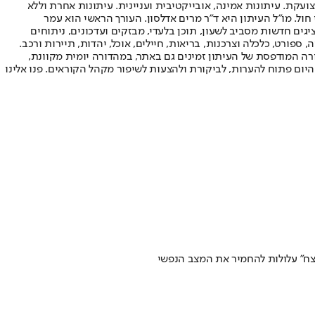
ועקת. עיתונות אמינה, אובייקטיבית ועניינית. עיתונות אחרת וללא
עור החשיפה הגבוה ביותר בימי חול. מו"ל העיתון היא ד"ר מרים אדלסון. העורך הראשי הוא עמר
 והעורך המייסד הוא עמוס רגב. אתרי האינטרנט של "ישראל היום" בעברית ובאנגלית, כמו כן היישומונים (אפליקציות) לאנדרואיד ול-iOS, מציגים חדשות מסביב לשעון, תוכן בלעדי, מבזקים ועדכונים, ניתוחים
, ספורט, כלכלה וצרכנות, בריאות, חיילים, אוכל, יהדות, תיירות ורכב.
דורה המודפסת של העיתון זמינים גם באתר, במהדורה יומית מקוונת,
היום פתוח להערות, לביקורת ולהצעות לשיפור מקהל הקוראים. פנו אלינו