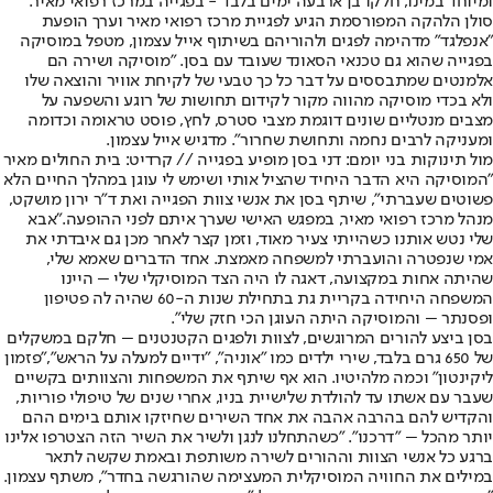
ומיוחד במינו, חלקו בן ארבעה ימים בלבד - בפגייה במרכז רפואי מאיר.
סולן הלהקה המפורסמת הגיע לפגיית מרכז רפואי מאיר וערך הופעת
"אנפלגד" מדהימה לפגים ולהוריהם בשיתוף אייל עצמון, מטפל במוסיקה
בפגייה שהוא גם טכנאי הסאונד שעובד עם בסן. "מוסיקה ושירה הם
אלמנטים שמתבססים על דבר כל כך טבעי של לקיחת אוויר והוצאה שלו
ולא בכדי מוסיקה מהווה מקור לקידום תחושות של רוגע והשפעה על
מצבים מנטליים שונים דוגמת מצבי סטרס, לחץ, פוסט טראומה וכדומה
ומעניקה לרבים נחמה ותחושת שחרור". מדגיש אייל עצמון.
מול תינוקות בני יומם: דני בסן מופיע בפגייה // קרדיט: בית החולים מאיר
"המוסיקה היא הדבר היחיד שהציל אותי ושימש לי עוגן במהלך החיים הלא
פשוטים שעברתי", שיתף בסן את אנשי צוות הפגייה ואת ד"ר ירון מושקט,
מנהל מרכז רפואי מאיר, במפגש האישי שערך איתם לפני ההופעה."אבא
שלי נטש אותנו כשהייתי צעיר מאוד, וזמן קצר לאחר מכן גם איבדתי את
אמי שנפטרה והועברתי למשפחה מאמצת. אחד הדברים שאמא שלי,
שהיתה אחות במקצועה, דאגה לו היה הצד המוסיקלי שלי – היינו
המשפחה היחידה בקריית גת בתחילת שנות ה-60 שהיה לה פטיפון
ופסנתר – והמוסיקה היתה העוגן הכי חזק שלי".
בסן ביצע להורים המרוגשים, לצוות ולפגים הקטנטנים – חלקם במשקלים
של 650 גרם בלבד, שירי ילדים כמו "אוניה", "ידיים למעלה על הראש","פזמון
ליקינטון" וכמה מלהיטיו. הוא אף שיתף את המשפחות והצוותים בקשיים
שעבר עם אשתו עד להולדת שלישיית בניו, אחרי שנים של טיפולי פוריות,
והקדיש להם בהרבה אהבה את אחד השירים שחיזקו אותם בימים ההם
יותר מהכל – "דרכנו". "כשהתחלנו לנגן ולשיר את השיר הזה הצטרפו אלינו
ברגע כל אנשי הצוות וההורים לשירה משותפת ובאמת שקשה לתאר
במילים את החוויה המוסיקלית המעצימה שהורגשה בחדר", משתף עצמון.