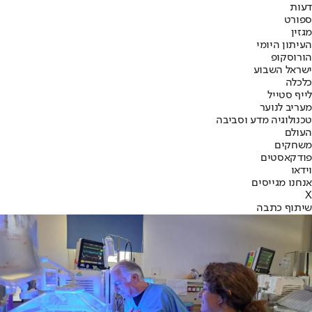
דעות
ספורט
מגזין
העיתון היומי
הורוסקופ
ישראל השבוע
כלכלה
לייף סטייל
מעריב לנוער
טכנולוגיה מדע וסביבה
העולם
משחקים
פודקאסטים
וידאו
אנחנו מגייסים
X
שיתוף כתבה