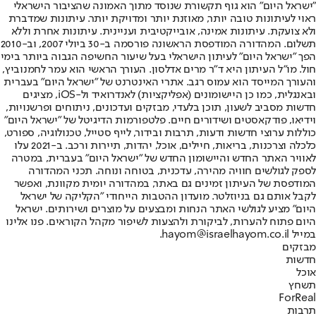
"ישראל היום" הוא גוף תקשורת שנוסד מתוך האמונה שהציבור הישראלי
ראוי לעיתונות טובה יותר, מאוזנת יותר ומדויקת יותר. עיתונות שמדברת
ולא צועקת. עיתונות אמינה, אובייקטיבית ועניינית. עיתונות אחרת וללא
תשלום. המהדורה המודפסת הראשונה פורסמה ב-30 ביולי 2007, וב-2010
הפך "ישראל היום" לעיתון הישראלי בעל שיעור החשיפה הגבוה ביותר בימי
חול. מו"ל העיתון היא ד"ר מרים אדלסון. העורך הראשי הוא עמר לחמנוביץ,
והעורך המייסד הוא עמוס רגב. אתרי האינטרנט של "ישראל היום" בעברית
ובאנגלית, כמו כן היישומונים (אפליקציות) לאנדרואיד ול-iOS, מציגים
חדשות מסביב לשעון, תוכן בלעדי, מבזקים ועדכונים, ניתוחים ופרשנויות,
וידיאו, פודקאסטים ושידורים חיים. פלטפורמות הדיגיטל של "ישראל היום"
כוללות ערוצי חדשות ודעות, תרבות ובידור, לייף סטייל, טכנולוגיה, ספורט,
כלכלה וצרכנות, בריאות, חיילים, אוכל, יהדות, תיירות ורכב. ב-2021 עלו
לאוויר האתר החדש והיישומון החדש של "ישראל היום" בעברית, במטרה
לספק לגולשים חוויה מהירה, עדכנית, בטוחה ונוחה. תכני המהדורה
המודפסת של העיתון זמינים גם באתר, במהדורה יומית מקוונת, ואפשר
לקבל אותם גם בניוזלטר. מועדון ההטבות הייחודי "הקליקה של ישראל
היום" מציע לגולשי האתר הנחות ומבצעים על מוצרים ושירותים. ישראל
היום פתוח להערות, לביקורת ולהצעות לשיפור מקהל הקוראים. פנו אלינו
במייל hayom@israelhayom.co.il.
מבזקים
חדשות
אוכל
תשחץ
ForReal
תרבות