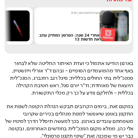
מערכת תרבות היום
|
8:54
שחר 
אחרי 24 שנה: הפרשן הוותיק עוזב
את חדשות 13
של 
בארגון הודיעו אתמול כי ועדת האיתור החליטה שלא לבחור 
באף אחד מהמועמדים הסופיים - ובהם ד"ר אורלי ויינשטיין, 
סמנכ"לית בתי החולים בכללית; סיגל רגב רוזנברג, המנכ"לית 
היוצאת של מאוחדת; וד"ר יורם סגל, ראש חטיבת הקהילה 
בכללית - ולחלקם נודע על כך רק מכלי התקשורת.
במקום זאת, בימים הקרובים תבקש הנהלת הקופה לשנות את 
התקנון באופן שיאפשר למנות מנהלים בכירים שקרובי 
משפחתם עובדים בארגון. בכך למעשה תיסלל הדרך למינויו של 
אלי כהן, ממלא מקום המנכ"לית בחודשים האחרונים, ובקופה 
כבר יש מי שמכנה זאת "שינוי תקנון פרסונלי".