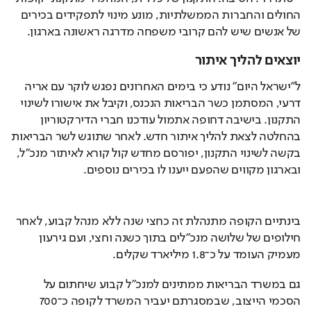
החולים והחברות הממשלתיות, מונע מינוי לתפקידים בכירים 
של אנשים שיש להם קרובי משפחה מדרגה ראשונה בארגון.
יוצאים להליך איתור
ל"ישראל היום" נודע כי בימים האחרונים נפגש לוקר עם אריה 
דרעי, המסתמן כשר הבריאות הנכנס, וקיבל את אישורו לשינוי 
התקנון. בישיבה דחופה אתמול עודכנו חברי הדירקטוריון 
בהחלטה לצאת להליך איתור חדש. לאחר שתוגש לשר הבריאות 
בקשה לשינוי התקנון, יפורסם מחדש קול קורא לאיתור מנכ"ל, 
ובארגון מקווים שהפעם ייענו לו בכירים נוספים.
בינתיים הקופה מתנהלת זה כחצי שנה ללא מנהל קבוע, לאחר 
חילופים של שלושה מנכ"לים בתוך כשנה וחצי, ועם גירעון 
מעמיק העומד על כ־1.8 מיליארד שקלים.
גם במשרד הבריאות ממתינים למנכ"ל קבוע שיחתום על 
הסכמי הייצוב, שבמסגרתם יעביר המשרד לקופה כ־700 