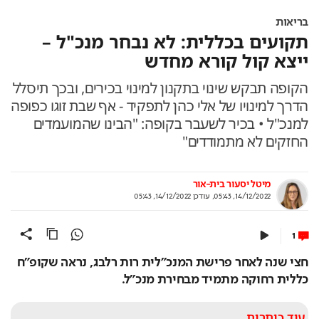
בריאות
תקועים בכללית: לא נבחר מנכ"ל –
ייצא קול קורא מחדש
הקופה תבקש שינוי בתקנון למינוי בכירים, ובכך תיסלל
הדרך למינויו של אלי כהן לתפקיד - אף שבת זוגו כפופה
למנכ"ל • בכיר לשעבר בקופה: "הבינו שהמועמדים
החזקים לא מתמודדים"
מיטל יסעור בית-אור
14/12/2022, 05:43
,
עודכן
14/12/2022, 05:43
1
חצי שנה לאחר פרישת המנכ"לית רות רלבג, נראה שקופ"ח 
כללית רחוקה מתמיד מבחירת מנכ"ל.
עוד כותרות