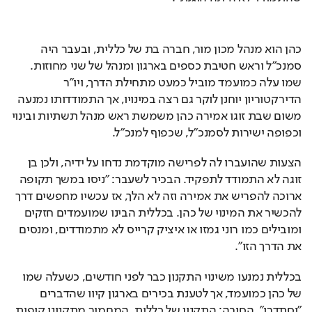
כהן הוא מנהל מכון מור, חברה בת של כללית, ובעבר היה 
סמנכ"ל וראש חטיבת כספים בארגון ומנהל של שני מחוזות. 
שמו עלה כמועמד מוביל כמעט מתחילת הדרך, ויו"ר 
הדירקטוריון יוחנן לוקר גם רצה במינויו, אך התמודדותו נמנעה 
משום שבת זוגו אמירה כהן משמשת ראש מנהל תשתיות ובינוי 
וכפופה ישירות לסמנכ"ל, שכפוף למנכ"ל.
הצעות שהועברו לה לפרישה מוקדמת נדחו על ידיה, ולכן בן 
זוגה לא התמודד לתפקיד. הבכיר לשעבר: "ניסו במשך תקופה 
ארוכה להפריש את אמירה וזה לא הלך, אז עכשיו מחפשים דרך 
להכשיר את המינוי של כהן. בכללית הבינו שמועמדים חזקים 
ומובילים כמו רוני גמזו או איציק קרייס לא מתמודדים, ומנסים 
את הדרך הזו".
בכללית נמנעו משינוי התקנון כבר לפני חודשים, כשעלה שמו 
של כהן כמועמד, אך לטענת בכירים בארגון קיוו שהדברים 
"יסתדרו". הסיבה: התקנון של כללית, המחמיר מתקנוני קופות 