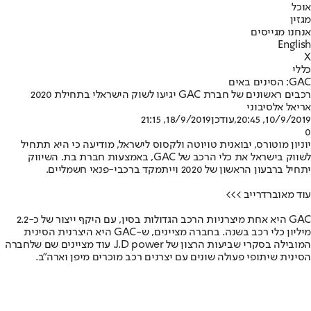
אוכל
מגזין
אנחנו מגייסים
English
X
כללי
GAC: הסינים באים
רכבים ראשונים של חברת GAC יגיעו לשוק הישראלי בתחילת 2020
אריאל אלסיבוני
10/9/2019, 20:45
,עודכן
18/9/2019, 21:15
0
יוניון מוטורס, יבואנית טויוטה ולקסוס לישראל, מודיעה כי היא תתחיל
לשווק בישראל את כלי הרכב של GAC, באמצעות חברת בת. השיווק
יתחיל ברבעון הראשון של 2020 וייתמקד ברכבי-פנאי חשמליים.
עוד מאוברדרייב >>>
GAC היא אחת מיצרניות הרכב הגדולות בסין, עם היקף ייצור של כ-2.2
מיליון כלי רכב בשנה. בחברה מציינים, ש-GAC היא היצרנית הסינית
המובילה בסקרי שביעות הרצון של J.D power. עוד מציינים שם שלחברה
הסינית שיתופי פעולה שונים עם יצרנים רכב מוכרים מיפן וארה”ב.