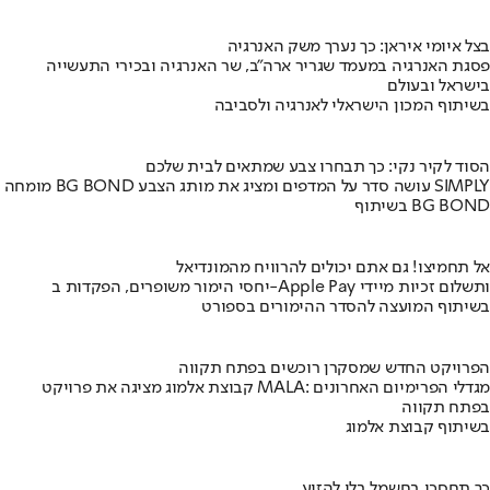
בצל איומי איראן: כך נערך משק האנרגיה
פסגת האנרגיה במעמד שגריר ארה"ב, שר האנרגיה ובכירי התעשייה
בישראל ובעולם
בשיתוף המכון הישראלי לאנרגיה ולסביבה
הסוד לקיר נקי: כך תבחרו צבע שמתאים לבית שלכם
מומחה BG BOND עושה סדר על המדפים ומציג את מותג הצבע SIMPLY
בשיתוף BG BOND
אל תחמיצו! גם אתם יכולים להרוויח מהמונדיאל
יחסי הימור משופרים, הפקדות ב-Apple Pay ותשלום זכיות מיידי
בשיתוף המועצה להסדר ההימורים בספורט
הפרויקט החדש שמסקרן רוכשים בפתח תקווה
קבוצת אלמוג מציגה את פרויקט MALA: מגדלי הפרימיום האחרונים
בפתח תקווה
בשיתוף קבוצת אלמוג
כך תחסכו בחשמל בלי להזיע