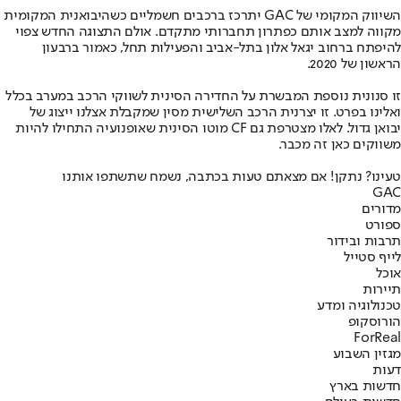
השיווק המקומי של GAC יתרכז ברכבים חשמליים כשהיבואנית המקומית
מקווה למצב אותם כפתרון תחברותי מתקדם. אולם התצוגה החדש צפוי
להיפתח ברחוב יגאל אלון בתל-אביב והפעילות תחל, כאמור ברבעון
הראשון של 2020.
זו סנונית נוספת המבשרת על החדירה הסינית לשווקי הרכב במערב בכלל
ואלינו בפרט. זו יצרנית הרכב השלישית מסין שמקבלת אצלנו ייצוג של
יבואן גדול. לאלו מצטרפת גם CF מוטו הסינית שאופנועיה התחילו להיות
משווקים כאן זה מכבר.
טעינו? נתקן! אם מצאתם טעות בכתבה, נשמח שתשתפו אותנו
GAC
מדורים
ספורט
תרבות ובידור
לייף סטייל
אוכל
תיירות
טכנולוגיה ומדע
הורוסקופ
ForReal
מגזין השבוע
דעות
חדשות בארץ