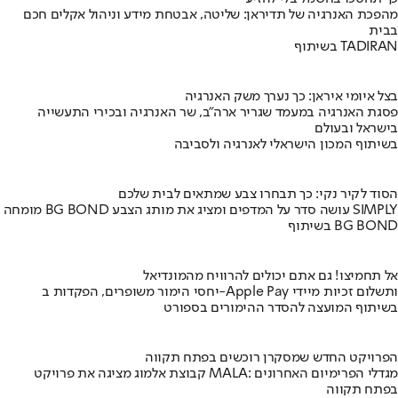
מהפכת האנרגיה של תדיראן: שליטה, אבטחת מידע וניהול אקלים חכם
בבית
בשיתוף TADIRAN
בצל איומי איראן: כך נערך משק האנרגיה
פסגת האנרגיה במעמד שגריר ארה"ב, שר האנרגיה ובכירי התעשייה
בישראל ובעולם
בשיתוף המכון הישראלי לאנרגיה ולסביבה
הסוד לקיר נקי: כך תבחרו צבע שמתאים לבית שלכם
מומחה BG BOND עושה סדר על המדפים ומציג את מותג הצבע SIMPLY
בשיתוף BG BOND
אל תחמיצו! גם אתם יכולים להרוויח מהמונדיאל
יחסי הימור משופרים, הפקדות ב-Apple Pay ותשלום זכיות מיידי
בשיתוף המועצה להסדר ההימורים בספורט
הפרויקט החדש שמסקרן רוכשים בפתח תקווה
קבוצת אלמוג מציגה את פרויקט MALA: מגדלי הפרימיום האחרונים
בפתח תקווה