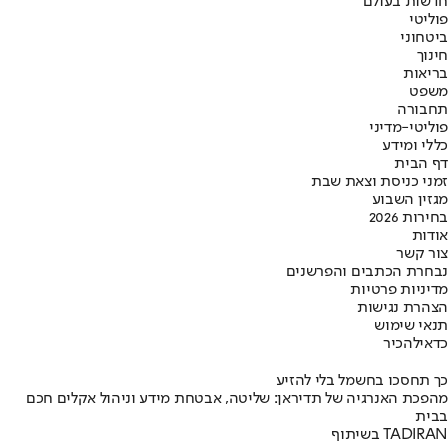
חדשות בעולם
פוליטי
ביטחוני
חינוך
בריאות
משפט
תחבורה
פוליטי-מדיני
כללי ומידע
דף הבית
זמני כניסת וצאת שבת
מגזין השבוע
בחירות 2026
אודות
צור קשר
נבחרת הכתבים והפרשנים
מדיניות פרטיות
הצהרת נגישות
תנאי שימוש
כדאי
להכיר
כך תחסכו בחשמל בלי להזיע
מהפכת האנרגיה של תדיראן: שליטה, אבטחת מידע וניהול אקלים חכם
בבית
בשיתוף TADIRAN