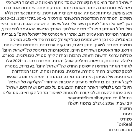
"ישראל היום" הוא גוף תקשורת שנוסד מתוך האמונה שהציבור הישראלי
ראוי לעיתונות טובה יותר, מאוזנת יותר ומדויקת יותר. עיתונות שמדברת
ולא צועקת. עיתונות אמינה, אובייקטיבית ועניינית. עיתונות אחרת וללא
תשלום. המהדורה המודפסת הראשונה פורסמה ב-30 ביולי 2007, וב-2010
הפך "ישראל היום" לעיתון הישראלי בעל שיעור החשיפה הגבוה ביותר בימי
חול. מו"ל העיתון היא ד"ר מרים אדלסון. העורך הראשי הוא עמר לחמנוביץ,
והעורך המייסד הוא עמוס רגב. אתרי האינטרנט של "ישראל היום" בעברית
ובאנגלית, כמו כן היישומונים (אפליקציות) לאנדרואיד ול-iOS, מציגים
חדשות מסביב לשעון, תוכן בלעדי, מבזקים ועדכונים, ניתוחים ופרשנויות,
וידיאו, פודקאסטים ושידורים חיים. פלטפורמות הדיגיטל של "ישראל היום"
כוללות ערוצי חדשות ודעות, תרבות ובידור, לייף סטייל, טכנולוגיה, ספורט,
כלכלה וצרכנות, בריאות, חיילים, אוכל, יהדות, תיירות ורכב. ב-2021 עלו
לאוויר האתר החדש והיישומון החדש של "ישראל היום" בעברית, במטרה
לספק לגולשים חוויה מהירה, עדכנית, בטוחה ונוחה. תכני המהדורה
המודפסת של העיתון זמינים גם באתר, במהדורה יומית מקוונת, ואפשר
לקבל אותם גם בניוזלטר. מועדון ההטבות הייחודי "הקליקה של ישראל
היום" מציע לגולשי האתר הנחות ומבצעים על מוצרים ושירותים. ישראל
היום פתוח להערות, לביקורת ולהצעות לשיפור מקהל הקוראים. פנו אלינו
במייל hayom@israelhayom.co.il.
יום שבת, 27.6.2026
י"ב בתמוז תשפ"ו
חדשות
דעות
ספורט
ForReal
תרבות ובידור