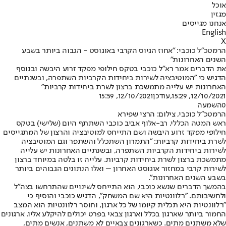
אוכל
מגזין
אנחנו מגייסים
English
X
הרמטכ"ל כוכבי: "אחוז הגיוס הקרבי באוגוסט - הגבוה ביותר בשבע
השנים האחרונות"
את הדברים אמר רא"ל כוכבי בטקס חילופי מפקד זרוע היבשה ובנוסף
הדגיש כי "המוטיבציה לשירות ביחידות הקרביות השתפרה, ובשנתיים
האחרונות יש עלייה מתמשכת ברצון לשרת ביחידות קרביות"
12/10/2021, 15:29
,עודכן
12/10/2021, 15:59
0
השמעה
הרמטכ"ל כוכבי, צילום: הרצי שפירא
ראש המטה הכללי, רב-אלוף אביב כוכבי השתתף היום (שלישי) בטקס
חילופי מפקד זרוע היבשה ושם התייחס למוטיבציה והרצון של המתגייסים
לשרת ביחידות קרביות: "התמרון השתכלל והשתפר וגם המוטיבציה
לשירות ביחידות הקרביות השתפרה, ובשנתיים האחרונות יש עלייה
מתמשכת ברצון לשרת ביחידות קרביות. עלייה זו בלטה במיוחד ברצון
לשירות קרבי במחזור אוגוסט האחרון – ואלו הנתונים הגבוהים ביותר
בשבע השנים האחרונות".
בהמשך הדברים שנשא כוכבי, הוא התייחס לשינויים שהתרחשו בצה"ל
ולחשיבותם. "רלוונטיות היא שם המשחק", הדגיש כוכבי והוסיף כי
"רלוונטיות היא תכלית קיומו של כל ארגון, וחוסר רלוונטיות הוא המצב
החמור ביותר שארגון בכלל וארגון צבאי בפרט יכולים להיקלע אליו. ארגונים
שלא משתנים מתים. כשארגונים צבאיים לא משתנים, אנשים מתים,