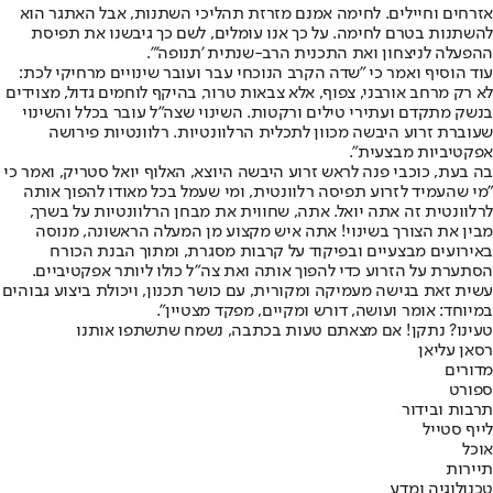
אזרחים וחיילים. לחימה אמנם מזרזת תהליכי השתנות, אבל האתגר הוא
להשתנות בטרם לחימה. על כך אנו עומלים, לשם כך גיבשנו את תפיסת
ההפעלה לניצחון ואת התכנית הרב-שנתית 'תנופה'".
עוד הוסיף ואמר כי "שדה הקרב הנוכחי עבר ועובר שינויים מרחיקי לכת:
לא רק מרחב אורבני, צפוף, אלא צבאות טרור, בהיקף לוחמים גדול, מצוידים
בנשק מתקדם ועתירי טילים ורקטות. השינוי שצה"ל עובר בכלל והשינוי
שעוברת זרוע היבשה מכוון לתכלית הרלוונטיות. רלוונטיות פירושה
אפקטיביות מבצעית".
בה בעת, כוכבי פנה לראש זרוע היבשה היוצא, האלוף יואל סטריק, ואמר כי
"מי שהעמיד לזרוע תפיסה רלוונטית, ומי שעמל בכל מאודו להפוך אותה
לרלוונטית זה אתה יואל. אתה, שחווית את מבחן הרלוונטיות על בשרך,
מבין את הצורך בשינוי! אתה איש מקצוע מן המעלה הראשונה, מנוסה
באירועים מבצעיים ובפיקוד על קרבות מסגרת, ומתוך הבנת הכורח
הסתערת על הזרוע כדי להפוך אותה ואת צה"ל כולו ליותר אפקטיביים.
עשית זאת בגישה מעמיקה ומקורית, עם כושר תכנון, ויכולת ביצוע גבוהים
במיוחד: אומר ועושה, דורש ומקיים, מפקד מצטיין".
טעינו? נתקן! אם מצאתם טעות בכתבה, נשמח שתשתפו אותנו
רסאן עליאן
מדורים
ספורט
תרבות ובידור
לייף סטייל
אוכל
תיירות
טכנולוגיה ומדע