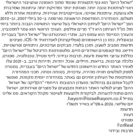
"ישראל היום" הוא גוף תקשורת שנוסד מתוך האמונה שהציבור הישראלי
ראוי לעיתונות טובה יותר, מאוזנת יותר ומדויקת יותר. עיתונות שמדברת
ולא צועקת. עיתונות אמינה, אובייקטיבית ועניינית. עיתונות אחרת וללא
תשלום. המהדורה המודפסת הראשונה פורסמה ב-30 ביולי 2007, וב-2010
הפך "ישראל היום" לעיתון הישראלי בעל שיעור החשיפה הגבוה ביותר בימי
חול. מו"ל העיתון היא ד"ר מרים אדלסון. העורך הראשי הוא עמר לחמנוביץ,
והעורך המייסד הוא עמוס רגב. אתרי האינטרנט של "ישראל היום" בעברית
ובאנגלית, כמו כן היישומונים (אפליקציות) לאנדרואיד ול-iOS, מציגים
חדשות מסביב לשעון, תוכן בלעדי, מבזקים ועדכונים, ניתוחים ופרשנויות,
וידיאו, פודקאסטים ושידורים חיים. פלטפורמות הדיגיטל של "ישראל היום"
כוללות ערוצי חדשות ודעות, תרבות ובידור, לייף סטייל, טכנולוגיה, ספורט,
כלכלה וצרכנות, בריאות, חיילים, אוכל, יהדות, תיירות ורכב. ב-2021 עלו
לאוויר האתר החדש והיישומון החדש של "ישראל היום" בעברית, במטרה
לספק לגולשים חוויה מהירה, עדכנית, בטוחה ונוחה. תכני המהדורה
המודפסת של העיתון זמינים גם באתר, במהדורה יומית מקוונת, ואפשר
לקבל אותם גם בניוזלטר. מועדון ההטבות הייחודי "הקליקה של ישראל
היום" מציע לגולשי האתר הנחות ומבצעים על מוצרים ושירותים. ישראל
היום פתוח להערות, לביקורת ולהצעות לשיפור מקהל הקוראים. פנו אלינו
במייל hayom@israelhayom.co.il.
יום שלישי, 28.4.2026
י"א באייר תשפ"ו
חדשות
דעות
ספורט
ForReal
תרבות ובידור