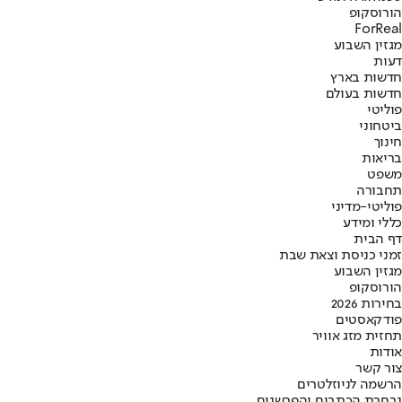
הורוסקופ
ForReal
מגזין השבוע
דעות
חדשות בארץ
חדשות בעולם
פוליטי
ביטחוני
חינוך
בריאות
משפט
תחבורה
פוליטי-מדיני
כללי ומידע
דף הבית
זמני כניסת וצאת שבת
מגזין השבוע
הורוסקופ
בחירות 2026
פודקאסטים
תחזית מזג אוויר
אודות
צור קשר
הרשמה לניוזלטרים
נבחרת הכתבים והפרשנים