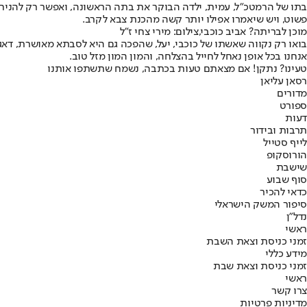
בתו של הרמטכ"ל, עמית, ילדה הבוקר את בתה הראשונה, ואפשר רק להניח 
פשוט, ויש שיאמרו אפילו יותר קשה מהכנת צבא לקרב.
מוכן לבריתה? אביב כוכבי,צילום: מירי צחי ז"ל
בואו רק נקווה שאשתו של כוכבי, יעל, שהפכה גם היא לסבתא מאושרת, דאג
אנחנו בכל אופן נאחל לחייל בהצלחה, והמון המון מזל טוב.
טעינו? נתקן! אם מצאתם טעות בכתבה, נשמח שתשתפו אותנו
רסאן עליאן
מדורים
ספורט
דעות
תרבות ובידור
לייף סטייל
הורוסקופ
שישבת
סוף שבוע
כדאי להכיר
סיפור המשק הישראלי
נדל"ן
ראשי
זמני כניסת וצאת השבת
מידע כללי
זמני כניסת וצאת שבת
ראשי
צרו קשר
מדיניות פרטיות