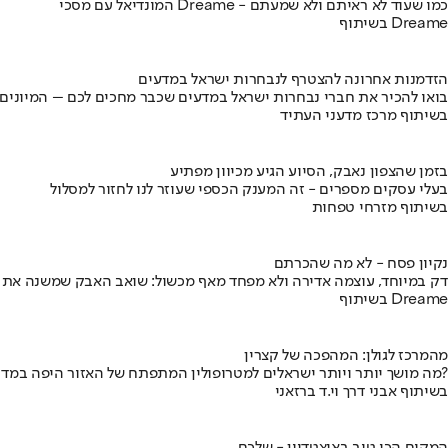
המונדיאל עם מסכי Dreame - כמו שעוד לא ראיתם ולא שמעתם
בשיתוף Dreame
הזדמנות אחרונה להצטרף לנבחרות ישראל במדעים
בואו להכיר את חברי נבחרות ישראל במדעים שכבר מחכים לכם – המיונים
בשיתוף מרכז מדעני העתיד
בזמן שהצפון נאבק, הסיוע הגיע מכיוון מפתיע
בעלי עסקים מספרים - זה המענק הכספי שעוזר לנו לחזור למסלול
בשיתוף מזרחי טפחות
נקיון פסח - לא מה שהכרתם
דק במיוחד, עוצמה אדירה ולא מפחד מאף מכשול: שואב האבק שמשנה את
בשיתוף Dreame
מהמרכז לגולן: המהפכה של קצרין
מה מושך יותר ויותר ישראלים למטרופולין המתפתח של האזור היפה במדינה?
בשיתוף אבני דרך וי.ד ברזאני