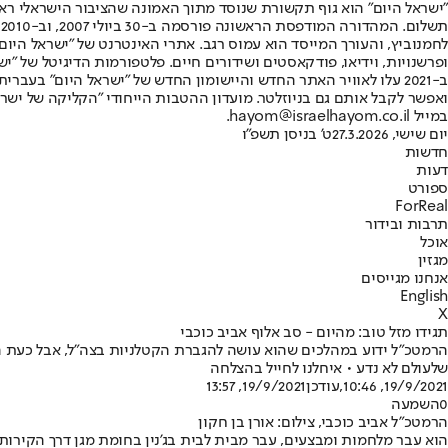
"ישראל היום" הוא גוף תקשורת שנוסד מתוך האמונה שהציבור הישראלי ראוי 
ת
ופרשנויות, וידיאו, פודקאסטים ושידורים חיים. פלטפורמות הדיגיטל של "ישרא
ב-2021 עלו לאוויר האתר החדש והיישומון החדש של "ישראל היום" בע
ואפשר לקבל אותם גם בניוזלטר. מועדון ההטבות הייחודי "הקליקה של ישרא
במייל hayom@israelhayom.co.il.
יום שישי, 27.3.2026
ט' בניסן תשפ"ו
חדשות
דעות
ספורט
ForReal
תרבות ובידור
אוכל
מגזין
אנחנו מגייסים
English
X
תגידו מזל טוב: מהיום - סב אלוף אביב כוכבי
הרמטכ"ל ידוע במהלכים שהוא עושה להגברת הקטלניות בצה"ל, אבל כעת הו
שלעולם לא נדע • איחלנו לחייל בהצלחה
19/9/2021, 10:46
,עודכן
19/9/2021, 13:57
0
השמעה
הרמטכ"ל אביב כוכבי, צילום: אורן בן חקון
הוא עבר מלחמות ומבצעים, עבר מבית לבית בג'נין בחומת מגן דרך הקירות