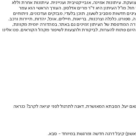
ועקת. עיתונות אמינה, אובייקטיבית ועניינית. עיתונות אחרת וללא
עור החשיפה הגבוה ביותר בימי חול. מו"ל העיתון היא ד"ר מרים אדלסון. העורך הראשי הוא עמר
 והעורך המייסד הוא עמוס רגב. אתרי האינטרנט של "ישראל היום" בעברית ובאנגלית, כמו כן היישומונים (אפליקציות) לאנדרואיד ול-iOS, מציגים חדשות מסביב לשעון, תוכן בלעדי, מבזקים ועדכונים, ניתוחים
, ספורט, כלכלה וצרכנות, בריאות, חיילים, אוכל, יהדות, תיירות ורכב.
דורה המודפסת של העיתון זמינים גם באתר, במהדורה יומית מקוונת,
היום פתוח להערות, לביקורת ולהצעות לשיפור מקהל הקוראים. פנו אלינו
ם יעל, הסבתא המאושרת, דאגה לתרגול לפני יציאה לקרב? כנראה
אשון) קיבל דרגה חדשה ומרגשת במיוחד - סבא.