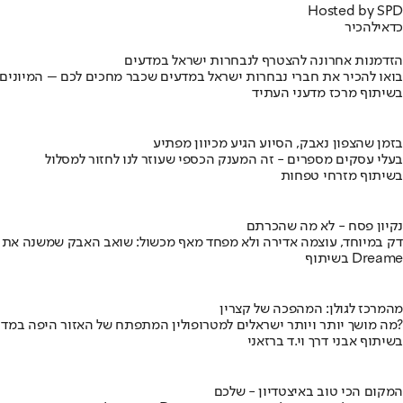
Hosted by SPD
כדאי
להכיר
הזדמנות אחרונה להצטרף לנבחרות ישראל במדעים
בואו להכיר את חברי נבחרות ישראל במדעים שכבר מחכים לכם – המיונים
בשיתוף מרכז מדעני העתיד
בזמן שהצפון נאבק, הסיוע הגיע מכיוון מפתיע
בעלי עסקים מספרים - זה המענק הכספי שעוזר לנו לחזור למסלול
בשיתוף מזרחי טפחות
נקיון פסח - לא מה שהכרתם
דק במיוחד, עוצמה אדירה ולא מפחד מאף מכשול: שואב האבק שמשנה את
בשיתוף Dreame
מהמרכז לגולן: המהפכה של קצרין
מה מושך יותר ויותר ישראלים למטרופולין המתפתח של האזור היפה במדינה?
בשיתוף אבני דרך וי.ד ברזאני
המקום הכי טוב באיצטדיון - שלכם