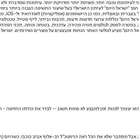
לעיתונות טובה יותר, מאוזנת יותר ומדויקת יותר. עיתונות שמדברת ולא צ
שלום. המהדורה המודפסת הראשונה פורסמה ב-30 ביולי 2007, וב-2010 הפך "ישראל היום" לעיתון הישראלי בעל שי
לחמנוביץ,
ל היום" כוללות ערוצי חדשות ודעות, תרבות ובידור, לייף סטייל, טכנולוגיה
ברית, במטרה לספק לגולשים חוויה מהירה, עדכנית, בטוחה ונוחה. תכני המה
ל היום" מציע לגולשי האתר הנחות ומבצעים על מוצרים ושירותים. ישראל 
א יצטרך לפנות זמן למבצע לא פחות חשוב – לבדר את נכדתו החדשה • הא
, אבל מסתבר שלא את הכל ראה הרמטכ"ל רב-אלוף אביב כוכבי, כשהיום (ר