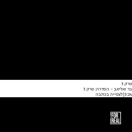
פרק 3
בר ואליאב - הסדרה: פרק 3
5:24
|
לצפייה בכתבה