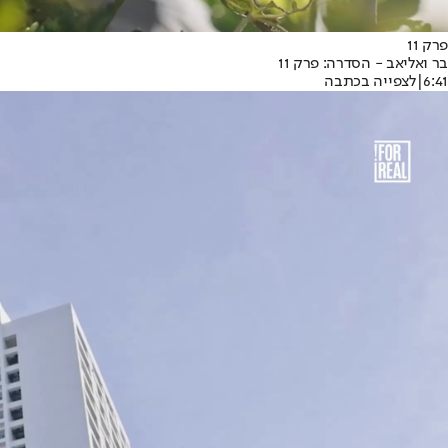
פרק 11
בר ואליאב - הסדרה: פרק 11
6:41
|
לצפייה בכתבה