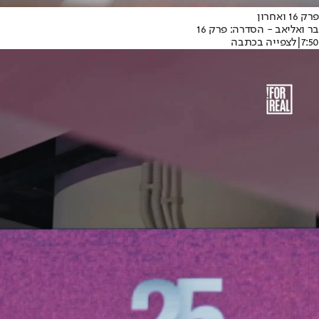
פרק 16 ואחרון
בר ואליאב - הסדרה: פרק 16
7:50
|
לצפייה בכתבה