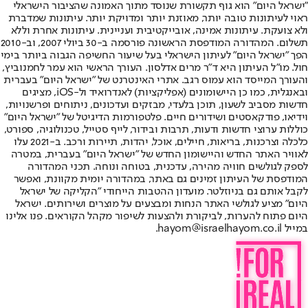
"ישראל היום" הוא גוף תקשורת שנוסד מתוך האמונה שהציבור הישראלי
ראוי לעיתונות טובה יותר, מאוזנת יותר ומדויקת יותר. עיתונות שמדברת
ולא צועקת. עיתונות אמינה, אובייקטיבית ועניינית. עיתונות אחרת וללא
תשלום. המהדורה המודפסת הראשונה פורסמה ב-30 ביולי 2007, וב-2010
הפך "ישראל היום" לעיתון הישראלי בעל שיעור החשיפה הגבוה ביותר בימי
חול. מו"ל העיתון היא ד"ר מרים אדלסון. העורך הראשי הוא עמר לחמנוביץ,
והעורך המייסד הוא עמוס רגב. אתרי האינטרנט של "ישראל היום" בעברית
ובאנגלית, כמו כן היישומונים (אפליקציות) לאנדרואיד ול-iOS, מציגים
חדשות מסביב לשעון, תוכן בלעדי, מבזקים ועדכונים, ניתוחים ופרשנויות,
וידיאו, פודקאסטים ושידורים חיים. פלטפורמות הדיגיטל של "ישראל היום"
כוללות ערוצי חדשות ודעות, תרבות ובידור, לייף סטייל, טכנולוגיה, ספורט,
כלכלה וצרכנות, בריאות, חיילים, אוכל, יהדות, תיירות ורכב. ב-2021 עלו
לאוויר האתר החדש והיישומון החדש של "ישראל היום" בעברית, במטרה
לספק לגולשים חוויה מהירה, עדכנית, בטוחה ונוחה. תכני המהדורה
המודפסת של העיתון זמינים גם באתר, במהדורה יומית מקוונת, ואפשר
לקבל אותם גם בניוזלטר. מועדון ההטבות הייחודי "הקליקה של ישראל
היום" מציע לגולשי האתר הנחות ומבצעים על מוצרים ושירותים. ישראל
היום פתוח להערות, לביקורת ולהצעות לשיפור מקהל הקוראים. פנו אלינו
במייל hayom@israelhayom.co.il.