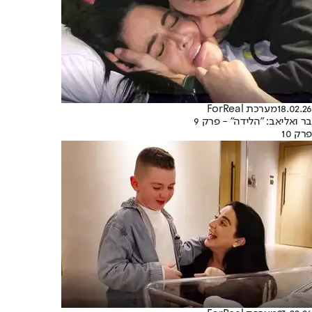
18.02.26
מערכת ForReal
בר ואליאב: "הלידה" - פרק 9
פרק 10