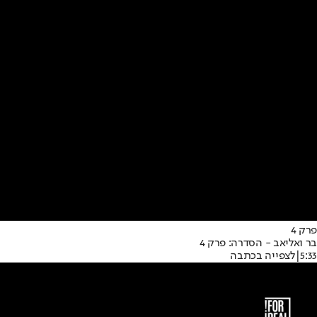
פרק 4
בר ואליאב - הסדרה: פרק 4
5:33
|
לצפייה בכתבה